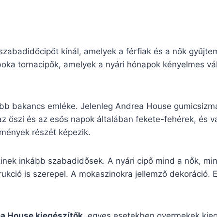
zabadidőcipőt kínál, amelyek a férfiak és a nők gyűjte
ka tornacipők, amelyek a nyári hónapok kényelmes válto
ibb bakancs emléke. Jelenleg Andrea House gumicsizmák
az őszi és az esős napok általában fekete-fehérek, és 
temények részét képezik.
inek inkább szabadidősek. A nyári cipő mind a nők, min
ukció is szerepel. A mokaszinokra jellemző dekoráció. Ez
a House kiegészítők
, egyes esetekben gyermekek kiegés