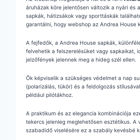
áruházak köre jelentősen változik a nyári és 
sapkák, hátizsákok vagy sporttáskák található
garantálni, hogy webshop az Andrea House kie
A fejfedők, a Andrea House sapkák, különfél
felvehetik a felszerelésüket vagy sapkaikat, 
jelzőfények jelennek meg a hideg szél ellen.
Ők képviselik a szükséges védelmet a nap su
(polarizálás, tükör) és a feldolgozás stílu
például pilótákhoz.
A praktikum és az elegancia kombinációja e
tekercs jelenleg meglehetősen esztétikus. A v
szabadidő viselésére ez a szabály kevésbé köt