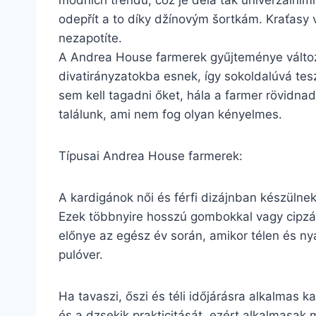
módních trendů, což je dělá tak univerzálními.
odepřít a to díky džínovým šortkám. Kraťasy v
nezapotíte.
A Andrea House farmerek gyűjteménye változ
divatirányzatokba esnek, így sokoldalúvá tes
sem kell tagadni őket, hála a farmer rövidn
találunk, ami nem fog olyan kényelmes.
Típusai Andrea House farmerek:
A kardigánok női és férfi dizájnban készülne
Ezek többnyire hosszú gombokkal vagy cipzárr
előnye az egész év során, amikor télen és ny
pulóver.
Ha tavaszi, őszi és téli időjárásra alkalmas 
és a dzsekik prakticitását, ezért alkalmasak 