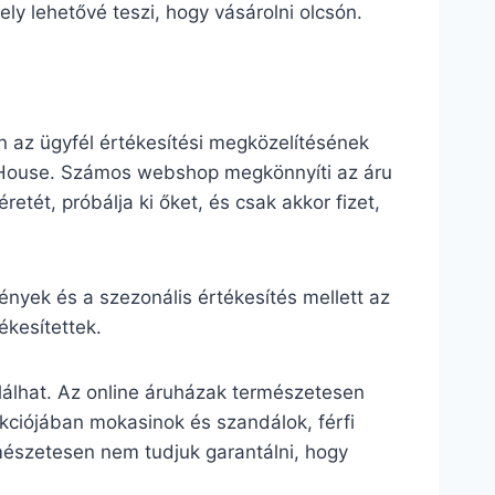
ly lehetővé teszi, hogy vásárolni olcsón.
 az ügyfél értékesítési megközelítésének
a House. Számos webshop megkönnyíti az áru
retét, próbálja ki őket, és csak akkor fizet,
yek és a szezonális értékesítés mellett az
kesítettek.
lálhat. Az online áruházak természetesen
lekciójában mokasinok és szandálok, férfi
mészetesen nem tudjuk garantálni, hogy