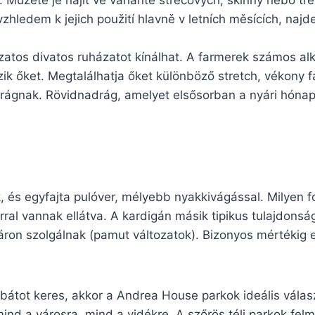
 Můžete je najít ve variantě strečových, skinny nebo tře
zhledem k jejich použití hlavně v letních měsících, naj
atos divatos ruházatot kínálhat. A farmerek számos al
zik őket. Megtalálhatja őket különböző stretch, vékony 
adrágnak. Rövidnadrág, amelyet elsősorban a nyári hón
k, és egyfajta pulóver, mélyebb nyakkivágással. Milyen
al vannak ellátva. A kardigán másik tipikus tulajdonsá
áron szolgálnak (pamut változatok). Bizonyos mértékig e
kabátot keres, akkor a Andrea House parkok ideális vála
mind a városra, mind a vidékre. A szőrös téli parkok fel