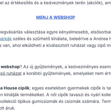
el az értékesítés és a kedvezmények terén (akciók), ame
MENJ A WEBSHOP
 megvásárlás választása egyre kényelmesebb, elsősorban
márkák
széles és szűrhető kínálata, beleértve a Andre
 van, ahol elküldheti a kiválasztott ruházat vagy cipő mé
 webshop
? Az új gyűjtemények, a kedvezményes esemén
csó ruházat
a korábbi gyűjtemények, amelyeket nem érté
a House cipők
, egyes esetekben gyermekek cipők is ta
n kínálják termékeiket. A női cipők tavaszi és nyári kol
 kollekció tipikus gumicsizmák és csizmák számára. Ter
lt áruk.