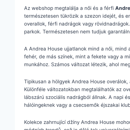
Az webshop megtalálja a női és a férfi
Andre
természetesen tükrözik a szezon idejét, és en
overallok, férfi nadrágok vagy rövidnadrágok.
parkok. Természetesen nem tudjuk garantálni
A Andrea House ujjatlanok mind a női, mind a 
fehér, de más színek, mint a fekete vagy a mi
munkához. Számos változat létezik, ahol megta
Tipikusan a hölgyek Andrea House overálok, a
Különféle változatokban megtalálhatók az ove
lábszárú szociális nadrágból állnak. A napi é
hálóingeknek vagy a csecsemők éjszakai klu
Kolekce zahrnující džíny Andrea House mohou 