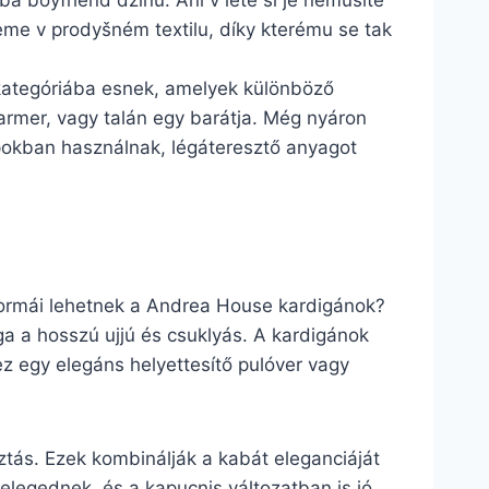
ba boyfriend džínů. Ani v létě si je nemusíte
deme v prodyšném textilu, díky kterému se tak
kategóriába esnek, amelyek különböző
farmer, vagy talán egy barátja. Még nyáron
apokban használnak, légáteresztő anyagot
 formái lehetnek a Andrea House kardigánok?
ga a hosszú ujjú és csuklyás. A kardigánok
z egy elegáns helyettesítő pulóver vagy
sztás. Ezek kombinálják a kabát eleganciáját
melegednek, és a kapucnis változatban is jó