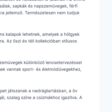
, sálak, sapkák és napszemüvegek, férfi
lokra jellemző. Természetesen nem tudjuk
áns kalapok lehetnek, amelyek a hölgyek
. Az őszi és téli kollekcióban stílusos
pszemüvegek különböző lencsetervezéssel
vegek vannak sport- és életmódüvegekhez,
pet játszanak a nadrágtartásban, a öv
ál, szalag színe a csizmákhoz igazítva. A