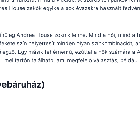
rea House zakók egyike a sok évszakra használt fedvény
nűleg Andrea House zoknik lenne. Mind a női, mind a fé
fekete szín helyettesít minden olyan színkombinációt, ame
élegző. Egy másik fehérnemű, ezúttal a nők számára a 
üli melltartón található, ami megfelelő választás, például
webáruház)