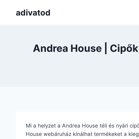
Skip
adivatod
to
content
Andrea House | Cipők
Mi a helyzet a Andrea House téli és nyári cip
House webáruház kínálhat termékeket a kiegés