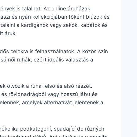
nyek is találhat. Az online áruházak
aszi és nyári kollekciójában főként blúzok és
a találni a kardigánok vagy zakók, kabátok és
t áruk.
dős célokra is felhasználhatók. A közös szín
ú női ruhák, ezért ideális választás a
.
k ötvözik a ruha felső és alsó részét.
l és rövidnadrágból vagy hosszú lábú és
jelennek, amelyek alternatívát jelentenek a
ěkolika podkategorií, spadající do různých