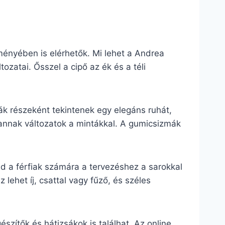
ményében is elérhetők. Mi lehet a Andrea
zatai. Ősszel a cipő az ék és a téli
 részeként tekintenek egy elegáns ruhát,
vannak változatok a mintákkal. A gumicsizmák
d a férfiak számára a tervezéshez a sarokkal
 lehet íj, csattal vagy fűző, és széles
zítők és hátizsákok is találhat. Az online