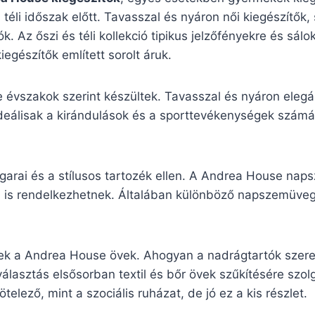
a téli időszak előtt. Tavasszal és nyáron női kiegészítők
k. Az őszi és téli kollekció tipikus jelzőfényekre és sá
gészítők említett sorolt áruk.
e évszakok szerint készültek. Tavasszal és nyáron eleg
ideálisak a kirándulások és a sporttevékenységek számára
garai és a stílusos tartozék ellen. A Andrea House na
sával is rendelkezhetnek. Általában különböző napszemü
zek a Andrea House övek. Ahogyan a nadrágtartók szere
álasztás elsősorban textil és bőr övek szűkítésére szolg
elező, mint a szociális ruházat, de jó ez a kis részlet.