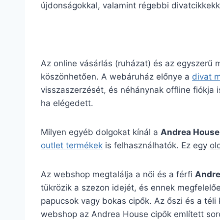
újdonságokkal, valamint régebbi divatcikkekk
Az online vásárlás (ruházat) és az egyszerű
köszönhetően. A webáruház előnye a
divat 
visszaszerzését, és néhánynak offline fiókja is
ha elégedett.
Milyen egyéb dolgokat kínál a
Andrea House
outlet termékek
is felhasználhatók. Ez egy
ol
Az webshop megtalálja a női és a férfi
Andre
tükrözik a szezon idejét, és ennek megfelelőe
papucsok vagy bokas cipők. Az őszi és a téli
webshop az Andrea House cipők említett soro