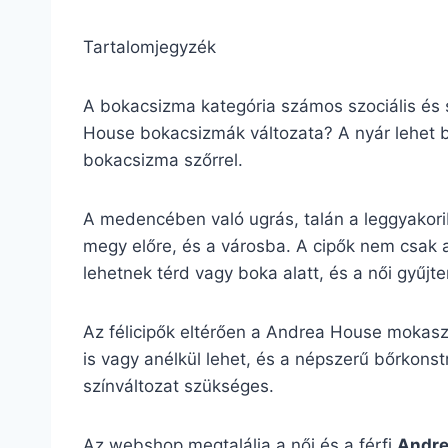
Tartalomjegyzék
A bokacsizma kategória számos szociális és s
House bokacsizmák változata? A nyár lehet bo
bokacsizma szőrrel.
A medencében való ugrás, talán a leggyakor
megy előre, és a városba. A cipők nem csak 
lehetnek térd vagy boka alatt, és a női gyűj
Az félicipők eltérően a Andrea House mokasz
is vagy anélkül lehet, és a népszerű bőrkonstr
színváltozat szükséges.
Az webshop megtalálja a női és a férfi
Andre