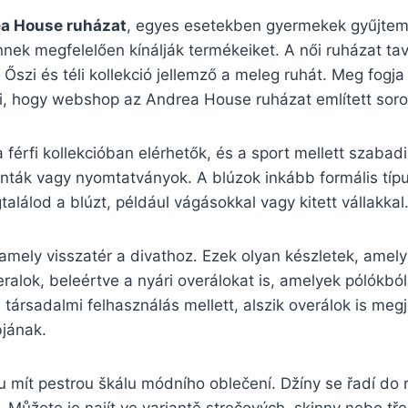
a House ruházat
, egyes esetekben gyermekek gyűjtemé
nek megfelelően kínálják termékeiket. A női ruházat tav
 Őszi és téli kollekció jellemző a meleg ruhát. Meg fogj
, hogy webshop az Andrea House ruházat említett sorol
férfi kollekcióban elérhetők, és a sport mellett szabadi
nták vagy nyomtatványok. A blúzok inkább formális típus
lálod a blúzt, például vágásokkal vagy kitett vállakkal
mely visszatér a divathoz. Ezek olyan készletek, amelye
ralok, beleértve a nyári overálokat is, amelyek pólókbó
s társadalmi felhasználás mellett, alszik overálok is meg
bjának.
mít pestrou škálu módního oblečení. Džíny se řadí do n