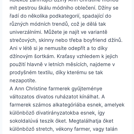
mít pestrou škálu módního oblečení. Džíny se
řadí do několika podkategorií, spadající do
různých módních trendů, což je dělá tak
univerzálními. Můžete je najít ve variantě
strečových, skinny nebo třeba boyfriend džínů.
Ani v létě si je nemusíte odepřít a to díky
džínovým šortkám. Kraťasy vzhledem k jejich
použití hlavně v letních měsících, najdeme v
prodyšném textilu, díky kterému se tak
nezapotíte.
A Ann Christine farmerek gyűjteménye
változatos divatos ruházatot kínálhat. A
farmerek számos alkategóriába esnek, amelyek
különböző divatirányzatokba esnek, így
sokoldalúvá teszik őket. Megtalálhatja őket
különböző stretch, vékony farmer, vagy talán