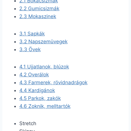
2.1
Bokacsizmák
2.2
Gumicsizmák
2.3
Mokaszinek
3.1
Sapkák
3.2
Napszemüvegek
3.3
Övek
4.1
Ujjatlanok, blúzok
4.2
Overálok
4.3
Farmerek, rövidnadrágok
4.4
Kardigánok
4.5
Parkok, zakók
4.6
Zoknik, melltartók
Stretch