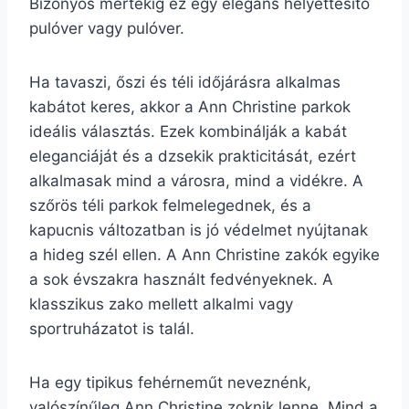
Bizonyos mértékig ez egy elegáns helyettesítő
pulóver vagy pulóver.
Ha tavaszi, őszi és téli időjárásra alkalmas
kabátot keres, akkor a Ann Christine parkok
ideális választás. Ezek kombinálják a kabát
eleganciáját és a dzsekik prakticitását, ezért
alkalmasak mind a városra, mind a vidékre. A
szőrös téli parkok felmelegednek, és a
kapucnis változatban is jó védelmet nyújtanak
a hideg szél ellen. A Ann Christine zakók egyike
a sok évszakra használt fedvényeknek. A
klasszikus zako mellett alkalmi vagy
sportruházatot is talál.
Ha egy tipikus fehérneműt neveznénk,
valószínűleg Ann Christine zoknik lenne. Mind a