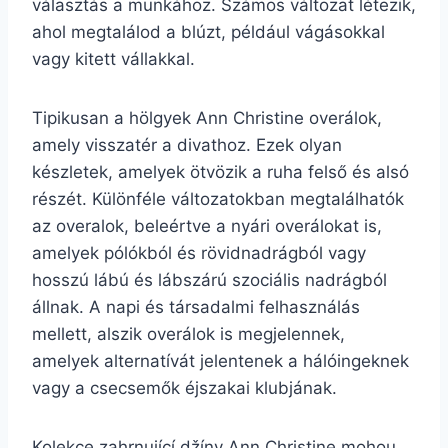
választás a munkához. Számos változat létezik,
ahol megtalálod a blúzt, például vágásokkal
vagy kitett vállakkal.
Tipikusan a hölgyek Ann Christine overálok,
amely visszatér a divathoz. Ezek olyan
készletek, amelyek ötvözik a ruha felső és alsó
részét. Különféle változatokban megtalálhatók
az overalok, beleértve a nyári overálokat is,
amelyek pólókból és rövidnadrágból vagy
hosszú lábú és lábszárú szociális nadrágból
állnak. A napi és társadalmi felhasználás
mellett, alszik overálok is megjelennek,
amelyek alternatívát jelentenek a hálóingeknek
vagy a csecsemők éjszakai klubjának.
Kolekce zahrnující džíny Ann Christine mohou