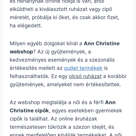
és néhánynak offline fiókja is van, ahol
elküldheti a kiválasztott ruházat vagy cipő
méretét, próbálja ki őket, és csak akkor fizet,
ha elégedett.
Milyen egyéb dolgokat kínál a
Ann Christine
webshop
? Az új gyűjtemények, a
kedvezményes események és a szezonális
értékesítés mellett az
outlet termékek
is
felhasználhatók. Ez egy
olcsó ruházat
a korábbi
gyűjtemények, amelyeket nem értékesítettek.
Az webshop megtalálja a női és a férfi
Ann
Christine cipők
, egyes esetekben gyermekek
cipők is találhat. Az online áruházak
természetesen tükrözik a szezon idejét, és
ennek megfelelően kínálják termékeiket. A női