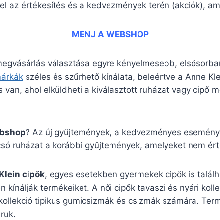
el az értékesítés és a kedvezmények terén (akciók), ame
MENJ A WEBSHOP
 megvásárlás választása egyre kényelmesebb, elsősorban
márkák
széles és szűrhető kínálata, beleértve a Anne K
 van, ahol elküldheti a kiválasztott ruházat vagy cipő mé
ebshop
? Az új gyűjtemények, a kedvezményes események
csó ruházat
a korábbi gyűjtemények, amelyeket nem érté
Klein cipők
, egyes esetekben gyermekek cipők is talál
n kínálják termékeiket. A női cipők tavaszi és nyári kol
 kollekció tipikus gumicsizmák és csizmák számára. Ter
ruk.