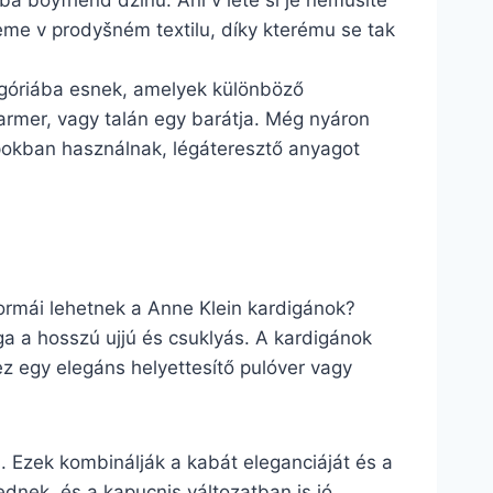
ba boyfriend džínů. Ani v létě si je nemusíte
deme v prodyšném textilu, díky kterému se tak
egóriába esnek, amelyek különböző
farmer, vagy talán egy barátja. Még nyáron
apokban használnak, légáteresztő anyagot
formái lehetnek a Anne Klein kardigánok?
ga a hosszú ujjú és csuklyás. A kardigánok
z egy elegáns helyettesítő pulóver vagy
s. Ezek kombinálják a kabát eleganciáját és a
ednek, és a kapucnis változatban is jó