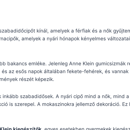
zabadidőcipőt kínál, amelyek a férfiak és a nők gyűjte
nacipők, amelyek a nyári hónapok kényelmes változatai.
ibb bakancs emléke. Jelenleg Anne Klein gumicsizmák r
i és az esős napok általában fekete-fehérek, és vannak
temények részét képezik.
k inkább szabadidősek. A nyári cipő mind a nők, mind a 
ió is szerepel. A mokaszinokra jellemző dekoráció. Ez le
Klein kiegészítők
, egyes esetekben gyermekek kiegészít