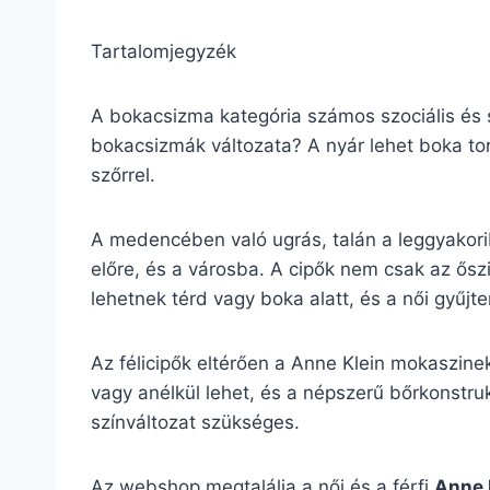
Tartalomjegyzék
A bokacsizma kategória számos szociális és s
bokacsizmák változata? A nyár lehet boka tor
szőrrel.
A medencében való ugrás, talán a leggyakor
előre, és a városba. A cipők nem csak az ősz
lehetnek térd vagy boka alatt, és a női gyűj
Az félicipők eltérően a Anne Klein mokaszine
vagy anélkül lehet, és a népszerű bőrkonstrukc
színváltozat szükséges.
Az webshop megtalálja a női és a férfi
Anne 