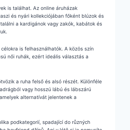
 is találhat. Az online áruházak
aszi és nyári kollekciójában főként blúzok és
a találni a kardigánok vagy zakók, kabátok és
ruk.
 célokra is felhasználhatók. A közös szín
ú női ruhák, ezért ideális választás a
.
vözik a ruha felső és alsó részét. Különféle
dnadrágból vagy hosszú lábú és lábszárú
 amelyek alternatívát jelentenek a
lika podkategorií, spadající do různých