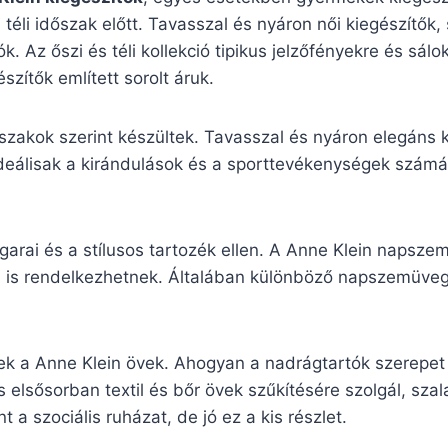
a téli időszak előtt. Tavasszal és nyáron női kiegészítők
k. Az őszi és téli kollekció tipikus jelzőfényekre és sá
zítők említett sorolt áruk.
vszakok szerint készültek. Tavasszal és nyáron elegáns
ideálisak a kirándulások és a sporttevékenységek számára
garai és a stílusos tartozék ellen. A Anne Klein napsz
sával is rendelkezhetnek. Általában különböző napszemü
ek a Anne Klein övek. Ahogyan a nadrágtartók szerepet 
 elsősorban textil és bőr övek szűkítésére szolgál, sza
 a szociális ruházat, de jó ez a kis részlet.