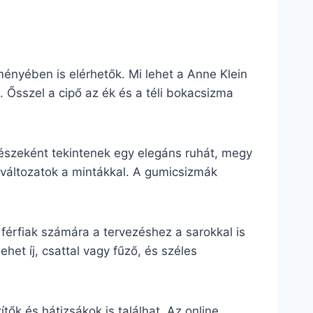
ményében is elérhetők. Mi lehet a Anne Klein
 Ősszel a cipő az ék és a téli bokacsizma
észeként tekintenek egy elegáns ruhát, megy
 változatok a mintákkal. A gumicsizmák
férfiak számára a tervezéshez a sarokkal is
het íj, csattal vagy fűző, és széles
ők és hátizsákok is találhat. Az online