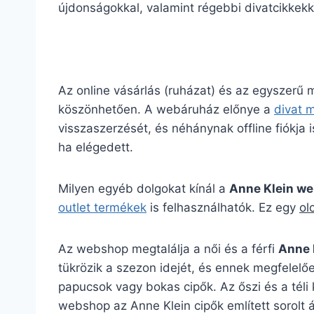
újdonságokkal, valamint régebbi divatcikkekk
Az online vásárlás (ruházat) és az egyszerű
köszönhetően. A webáruház előnye a
divat 
visszaszerzését, és néhánynak offline fiókja is
ha elégedett.
Milyen egyéb dolgokat kínál a
Anne Klein w
outlet termékek
is felhasználhatók. Ez egy
ol
Az webshop megtalálja a női és a férfi
Anne 
tükrözik a szezon idejét, és ennek megfelelőe
papucsok vagy bokas cipők. Az őszi és a téli
webshop az Anne Klein cipők említett sorolt á