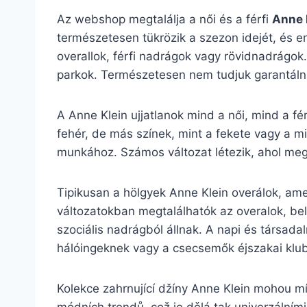
Az webshop megtalálja a női és a férfi
Anne 
természetesen tükrözik a szezon idejét, és en
overallok, férfi nadrágok vagy rövidnadrágok.
parkok. Természetesen nem tudjuk garantálni
A Anne Klein ujjatlanok mind a női, mind a fé
fehér, de más színek, mint a fekete vagy a mi
munkához. Számos változat létezik, ahol megta
Tipikusan a hölgyek Anne Klein overálok, amel
változatokban megtalálhatók az overalok, bel
szociális nadrágból állnak. A napi és társadal
hálóingeknek vagy a csecsemők éjszakai klu
Kolekce zahrnující džíny Anne Klein mohou mí