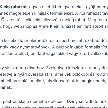
Klein ruházat
, egyes esetekben gyermekek gyűjtemények
nek megfelelően kínálják termékeiket. A női ruházat tav
 Őszi és téli kollekció jellemző a meleg ruhát. Meg fogj
, hogy webshop az Anne Klein ruházat említett sorolt á
rfi kollekcióban elérhetők, és a sport mellett szabadidős
nták vagy nyomtatványok. A blúzok inkább formális típus
lálod a blúzt, például vágásokkal vagy kitett vállakkal
y visszatér a divathoz. Ezek olyan készletek, amelyek öt
eértve a nyári overálokat is, amelyek pólókból és rövi
mi felhasználás mellett, alszik overálok is megjelennek,
bjának.
t pestrou škálu módního oblečení. Džíny se řadí do něko