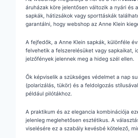
áruházak köre jelentősen változik a nyári és 
sapkák, hátizsákok vagy sporttáskák található
garantálni, hogy webshop az Anne Klein kiegés
A fejfedők, a Anne Klein sapkák, különféle é
felvehetik a felszerelésüket vagy sapkaikat, 
jelzőfények jelennek meg a hideg szél ellen.
Ők képviselik a szükséges védelmet a nap su
(polarizálás, tükör) és a feldolgozás stílu
például pilótákhoz.
A praktikum és az elegancia kombinációja ez
jelenleg meglehetősen esztétikus. A választás
viselésére ez a szabály kevésbé kötelező, mint