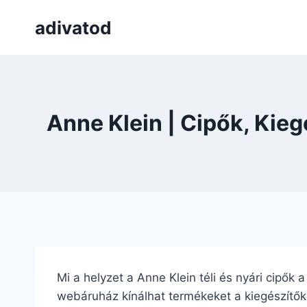
Skip
adivatod
to
content
Anne Klein | Cipők, Kie
Mi a helyzet a Anne Klein téli és nyári cipők 
webáruház kínálhat termékeket a kiegészítők m