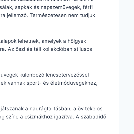
, sálak, sapkák és napszemüvegek, férfi
lokra jellemző. Természetesen nem tudjuk
 kalapok lehetnek, amelyek a hölgyek
. Az őszi és téli kollekcióban stílusos
emüvegek különböző lencsetervezéssel
vegek vannak sport- és életmódüvegekhez,
játszanak a nadrágtartásban, a öv tekercs
lag színe a csizmákhoz igazítva. A szabadidő