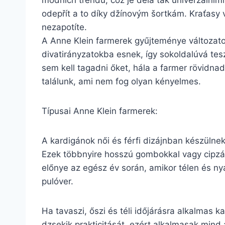
módních trendů, což je dělá tak univerzálními.
odepřít a to díky džínovým šortkám. Kraťasy v
nezapotíte.
A Anne Klein farmerek gyűjteménye változato
divatirányzatokba esnek, így sokoldalúvá tes
sem kell tagadni őket, hála a farmer rövidn
találunk, ami nem fog olyan kényelmes.
Típusai Anne Klein farmerek:
A kardigánok női és férfi dizájnban készülne
Ezek többnyire hosszú gombokkal vagy cipzárr
előnye az egész év során, amikor télen és ny
pulóver.
Ha tavaszi, őszi és téli időjárásra alkalmas 
dzsekik prakticitását, ezért alkalmasak mind 