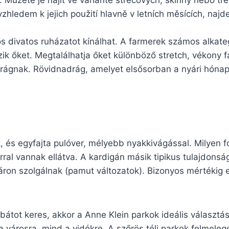
 Můžete je najít ve variantě strečových, skinny nebo tře
zhledem k jejich použití hlavně v letních měsících, naj
s divatos ruházatot kínálhat. A farmerek számos alkat
zik őket. Megtalálhatja őket különböző stretch, vékony 
adrágnak. Rövidnadrág, amelyet elsősorban a nyári hón
k, és egyfajta pulóver, mélyebb nyakkivágással. Milyen 
al vannak ellátva. A kardigán másik tipikus tulajdonsá
áron szolgálnak (pamut változatok). Bizonyos mértékig e
kabátot keres, akkor a Anne Klein parkok ideális választá
a városra, mind a vidékre. A szőrös téli parkok felmeleg