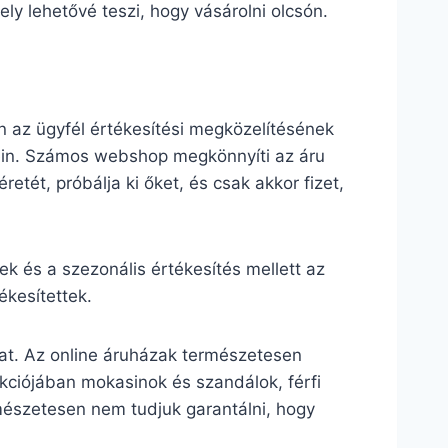
ly lehetővé teszi, hogy vásárolni olcsón.
 az ügyfél értékesítési megközelítésének
lein. Számos webshop megkönnyíti az áru
retét, próbálja ki őket, és csak akkor fizet,
 és a szezonális értékesítés mellett az
kesítettek.
hat. Az online áruházak természetesen
lekciójában mokasinok és szandálok, férfi
mészetesen nem tudjuk garantálni, hogy