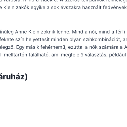
e Klein zakók egyike a sok évszakra használt fedvényekn
nűleg Anne Klein zoknik lenne. Mind a női, mind a férfi
fekete szín helyettesít minden olyan színkombinációt, ame
legző. Egy másik fehérnemű, ezúttal a nők számára a A
üli melltartón található, ami megfelelő választás, például
áruház)