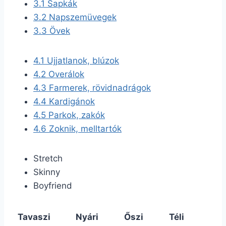
3.1
Sapkák
3.2
Napszemüvegek
3.3
Övek
4.1
Ujjatlanok, blúzok
4.2
Overálok
4.3
Farmerek, rövidnadrágok
4.4
Kardigánok
4.5
Parkok, zakók
4.6
Zoknik, melltartók
Stretch
Skinny
Boyfriend
Tavaszi
Nyári
Őszi
Téli