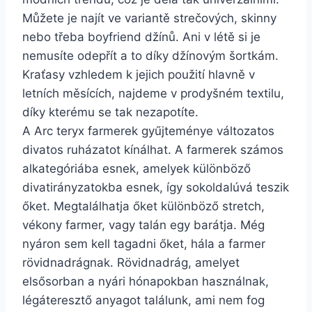
Můžete je najít ve variantě strečových, skinny
nebo třeba boyfriend džínů. Ani v létě si je
nemusíte odepřít a to díky džínovým šortkám.
Kraťasy vzhledem k jejich použití hlavně v
letních měsících, najdeme v prodyšném textilu,
díky kterému se tak nezapotíte.
A Arc teryx farmerek gyűjteménye változatos
divatos ruházatot kínálhat. A farmerek számos
alkategóriába esnek, amelyek különböző
divatirányzatokba esnek, így sokoldalúvá teszik
őket. Megtalálhatja őket különböző stretch,
vékony farmer, vagy talán egy barátja. Még
nyáron sem kell tagadni őket, hála a farmer
rövidnadrágnak. Rövidnadrág, amelyet
elsősorban a nyári hónapokban használnak,
légáteresztő anyagot találunk, ami nem fog