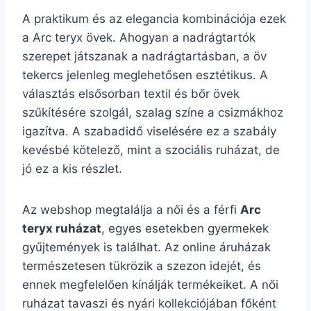
A praktikum és az elegancia kombinációja ezek
a Arc teryx övek. Ahogyan a nadrágtartók
szerepet játszanak a nadrágtartásban, a öv
tekercs jelenleg meglehetősen esztétikus. A
választás elsősorban textil és bőr övek
szűkítésére szolgál, szalag színe a csizmákhoz
igazítva. A szabadidő viselésére ez a szabály
kevésbé kötelező, mint a szociális ruházat, de
jó ez a kis részlet.
Az webshop megtalálja a női és a férfi
Arc
teryx ruházat
, egyes esetekben gyermekek
gyűjtemények is találhat. Az online áruházak
természetesen tükrözik a szezon idejét, és
ennek megfelelően kínálják termékeiket. A női
ruházat tavaszi és nyári kollekciójában főként