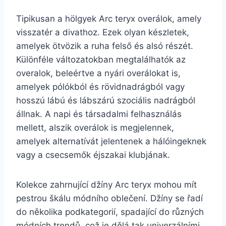
Tipikusan a hölgyek Arc teryx overálok, amely
visszatér a divathoz. Ezek olyan készletek,
amelyek ötvözik a ruha felső és alsó részét.
Különféle változatokban megtalálhatók az
overalok, beleértve a nyári overálokat is,
amelyek pólókból és rövidnadrágból vagy
hosszú lábú és lábszárú szociális nadrágból
állnak. A napi és társadalmi felhasználás
mellett, alszik overálok is megjelennek,
amelyek alternatívát jelentenek a hálóingeknek
vagy a csecsemők éjszakai klubjának.
Kolekce zahrnující džíny Arc teryx mohou mít
pestrou škálu módního oblečení. Džíny se řadí
do několika podkategorií, spadající do různých
módních trendů, což je dělá tak univerzálními.