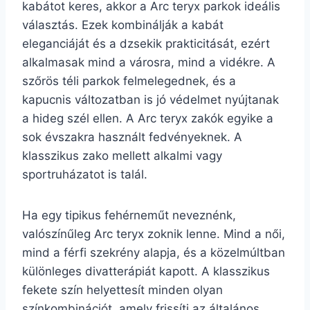
kabátot keres, akkor a Arc teryx parkok ideális
választás. Ezek kombinálják a kabát
eleganciáját és a dzsekik prakticitását, ezért
alkalmasak mind a városra, mind a vidékre. A
szőrös téli parkok felmelegednek, és a
kapucnis változatban is jó védelmet nyújtanak
a hideg szél ellen. A Arc teryx zakók egyike a
sok évszakra használt fedvényeknek. A
klasszikus zako mellett alkalmi vagy
sportruházatot is talál.
Ha egy tipikus fehérneműt neveznénk,
valószínűleg Arc teryx zoknik lenne. Mind a női,
mind a férfi szekrény alapja, és a közelmúltban
különleges divatterápiát kapott. A klasszikus
fekete szín helyettesít minden olyan
színkombinációt, amely frissíti az általános