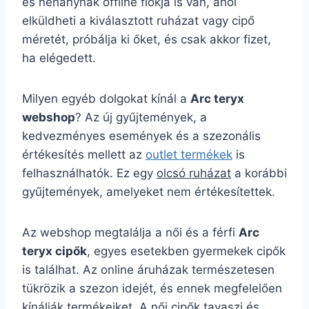
és néhánynak offline fiókja is van, ahol
elküldheti a kiválasztott ruházat vagy cipő
méretét, próbálja ki őket, és csak akkor fizet,
ha elégedett.
Milyen egyéb dolgokat kínál a
Arc teryx
webshop
? Az új gyűjtemények, a
kedvezményes események és a szezonális
értékesítés mellett az
outlet termékek
is
felhasználhatók. Ez egy
olcsó ruházat
a korábbi
gyűjtemények, amelyeket nem értékesítettek.
Az webshop megtalálja a női és a férfi
Arc
teryx cipők
, egyes esetekben gyermekek cipők
is találhat. Az online áruházak természetesen
tükrözik a szezon idejét, és ennek megfelelően
kínálják termékeiket. A női cipők tavaszi és