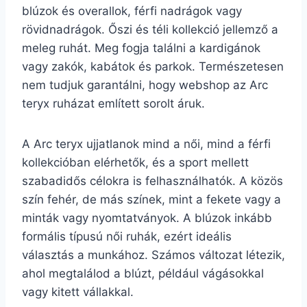
blúzok és overallok, férfi nadrágok vagy
rövidnadrágok. Őszi és téli kollekció jellemző a
meleg ruhát. Meg fogja találni a kardigánok
vagy zakók, kabátok és parkok. Természetesen
nem tudjuk garantálni, hogy webshop az Arc
teryx ruházat említett sorolt áruk.
A Arc teryx ujjatlanok mind a női, mind a férfi
kollekcióban elérhetők, és a sport mellett
szabadidős célokra is felhasználhatók. A közös
szín fehér, de más színek, mint a fekete vagy a
minták vagy nyomtatványok. A blúzok inkább
formális típusú női ruhák, ezért ideális
választás a munkához. Számos változat létezik,
ahol megtalálod a blúzt, például vágásokkal
vagy kitett vállakkal.