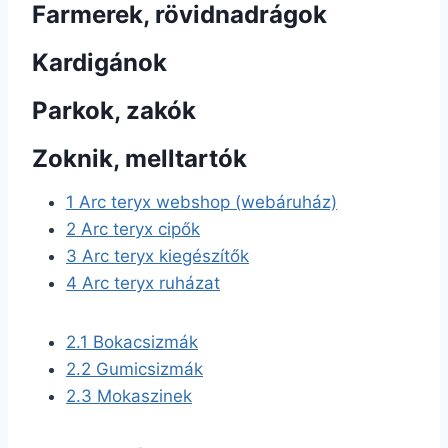
Farmerek, rövidnadrágok
Kardigánok
Parkok, zakók
Zoknik, melltartók
1
Arc teryx webshop (webáruház)
2
Arc teryx cipők
3
Arc teryx kiegészítők
4
Arc teryx ruházat
2.1
Bokacsizmák
2.2
Gumicsizmák
2.3
Mokaszinek