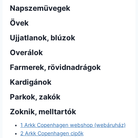
Napszemüvegek
Övek
Ujjatlanok, blúzok
Overálok
Farmerek, rövidnadrágok
Kardigánok
Parkok, zakók
Zoknik, melltartók
1
Arkk Copenhagen webshop (webáruház)
2
Arkk Copenhagen cipők