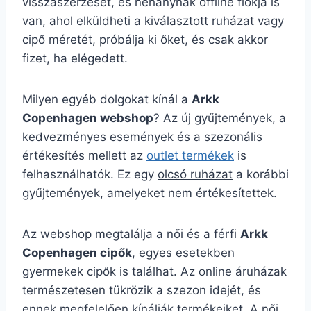
visszaszerzését, és néhánynak offline fiókja is
van, ahol elküldheti a kiválasztott ruházat vagy
cipő méretét, próbálja ki őket, és csak akkor
fizet, ha elégedett.
Milyen egyéb dolgokat kínál a
Arkk
Copenhagen webshop
? Az új gyűjtemények, a
kedvezményes események és a szezonális
értékesítés mellett az
outlet termékek
is
felhasználhatók. Ez egy
olcsó ruházat
a korábbi
gyűjtemények, amelyeket nem értékesítettek.
Az webshop megtalálja a női és a férfi
Arkk
Copenhagen cipők
, egyes esetekben
gyermekek cipők is találhat. Az online áruházak
természetesen tükrözik a szezon idejét, és
ennek megfelelően kínálják termékeiket. A női