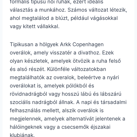
formális típusú női ruhák, ezért ideális
választás a munkához. Számos változat létezik,
ahol megtalálod a blúzt, például vágásokkal
vagy kitett vállakkal.
Tipikusan a hölgyek Arkk Copenhagen
overálok, amely visszatér a divathoz. Ezek
olyan készletek, amelyek ötvözik a ruha felső
és alsó részét. Különféle változatokban
megtalálhatók az overalok, beleértve a nyári
overálokat is, amelyek pólókból és
rövidnadrágból vagy hosszú lábú és lábszárú
szociális nadrágból állnak. A napi és társadalmi
felhasználás mellett, alszik overálok is
megjelennek, amelyek alternatívát jelentenek a
hálóingeknek vagy a csecsemők éjszakai
klubjának.