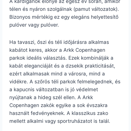
A kardigánok előnye az egész év során, amikor
télen és nyáron szolgálnak (pamut változatok).
Bizonyos mértékig ez egy elegáns helyettesítő
pulóver vagy pulóver.
Ha tavaszi, őszi és téli időjárásra alkalmas
kabátot keres, akkor a Arkk Copenhagen
parkok ideális választás. Ezek kombinálják a
kabát eleganciáját és a dzsekik prakticitását,
ezért alkalmasak mind a városra, mind a
vidékre. A szőrös téli parkok felmelegednek, és
a kapucnis változatban is jó védelmet
nyújtanak a hideg szél ellen. A Arkk
Copenhagen zakók egyike a sok évszakra
használt fedvényeknek. A klasszikus zako
mellett alkalmi vagy sportruházatot is talál.