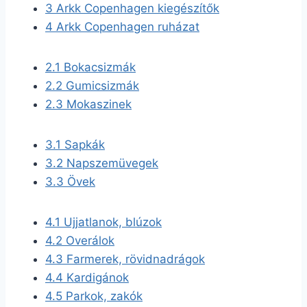
3
Arkk Copenhagen kiegészítők
4
Arkk Copenhagen ruházat
2.1
Bokacsizmák
2.2
Gumicsizmák
2.3
Mokaszinek
3.1
Sapkák
3.2
Napszemüvegek
3.3
Övek
4.1
Ujjatlanok, blúzok
4.2
Overálok
4.3
Farmerek, rövidnadrágok
4.4
Kardigánok
4.5
Parkok, zakók