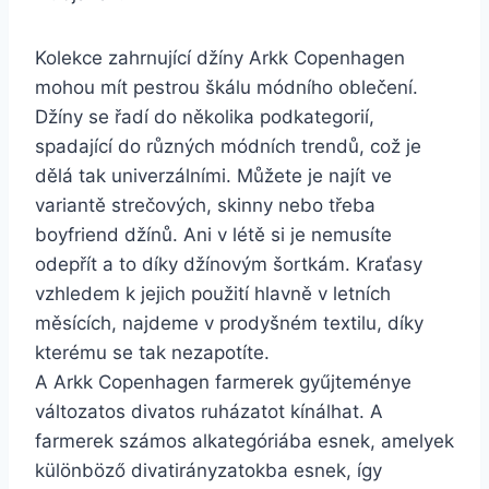
Kolekce zahrnující džíny Arkk Copenhagen
mohou mít pestrou škálu módního oblečení.
Džíny se řadí do několika podkategorií,
spadající do různých módních trendů, což je
dělá tak univerzálními. Můžete je najít ve
variantě strečových, skinny nebo třeba
boyfriend džínů. Ani v létě si je nemusíte
odepřít a to díky džínovým šortkám. Kraťasy
vzhledem k jejich použití hlavně v letních
měsících, najdeme v prodyšném textilu, díky
kterému se tak nezapotíte.
A Arkk Copenhagen farmerek gyűjteménye
változatos divatos ruházatot kínálhat. A
farmerek számos alkategóriába esnek, amelyek
különböző divatirányzatokba esnek, így