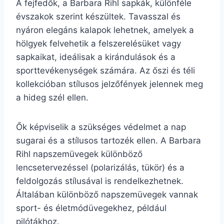
A fejfedők, a Barbara Rihl sapkák, különféle
évszakok szerint készültek. Tavasszal és
nyáron elegáns kalapok lehetnek, amelyek a
hölgyek felvehetik a felszerelésüket vagy
sapkaikat, ideálisak a kirándulások és a
sporttevékenységek számára. Az őszi és téli
kollekcióban stílusos jelzőfények jelennek meg
a hideg szél ellen.
Ők képviselik a szükséges védelmet a nap
sugarai és a stílusos tartozék ellen. A Barbara
Rihl napszemüvegek különböző
lencsetervezéssel (polarizálás, tükör) és a
feldolgozás stílusával is rendelkezhetnek.
Általában különböző napszemüvegek vannak
sport- és életmódüvegekhez, például
pilótákhoz.