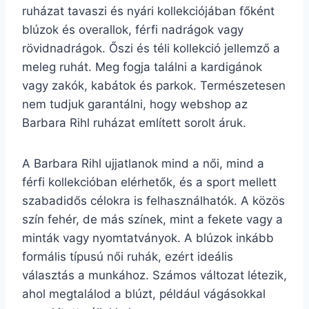
ruházat tavaszi és nyári kollekciójában főként
blúzok és overallok, férfi nadrágok vagy
rövidnadrágok. Őszi és téli kollekció jellemző a
meleg ruhát. Meg fogja találni a kardigánok
vagy zakók, kabátok és parkok. Természetesen
nem tudjuk garantálni, hogy webshop az
Barbara Rihl ruházat említett sorolt áruk.
A Barbara Rihl ujjatlanok mind a női, mind a
férfi kollekcióban elérhetők, és a sport mellett
szabadidős célokra is felhasználhatók. A közös
szín fehér, de más színek, mint a fekete vagy a
minták vagy nyomtatványok. A blúzok inkább
formális típusú női ruhák, ezért ideális
választás a munkához. Számos változat létezik,
ahol megtalálod a blúzt, például vágásokkal