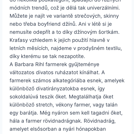
módních trendů, což je dělá tak univerzálními.
Můžete je najít ve variantě strečových, skinny
nebo třeba boyfriend džínů. Ani v létě si je
nemusíte odepřít a to díky džínovým šortkám.
Kraťasy vzhledem k jejich použití hlavně v
letních měsících, najdeme v prodyšném textilu,
díky kterému se tak nezapotíte.
A Barbara Rihl farmerek gyűjteménye
változatos divatos ruházatot kínálhat. A
farmerek számos alkategóriába esnek, amelyek
különböző divatirányzatokba esnek, így
sokoldalúvá teszik őket. Megtalálhatja őket
különböző stretch, vékony farmer, vagy talán
egy barátja. Még nyáron sem kell tagadni őket,
hála a farmer rövidnadrágnak. Rövidnadrág,
amelyet elsősorban a nyári hónapokban