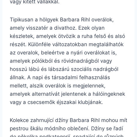
vagy kitett vállakkal.
Tipikusan a hölgyek Barbara Rihl overálok,
amely visszatér a divathoz. Ezek olyan
készletek, amelyek ötvözik a ruha felső és alsó
részét. Különféle változatokban megtalálhatók
az overalok, beleértve a nyári overálokat is,
amelyek pólókból és rövidnadrágból vagy
hosszú lábú és lábszárú szociális nadrágból
állnak. A napi és társadalmi felhasználás
mellett, alszik overálok is megjelennek,
amelyek alternatívát jelentenek a hálóingeknek
vagy a csecsemők éjszakai klubjának.
Kolekce zahrnující džíny Barbara Rihl mohou mít
pestrou škálu módního oblečení. Džíny se řadí
do několika podkategorií, spadající do různých