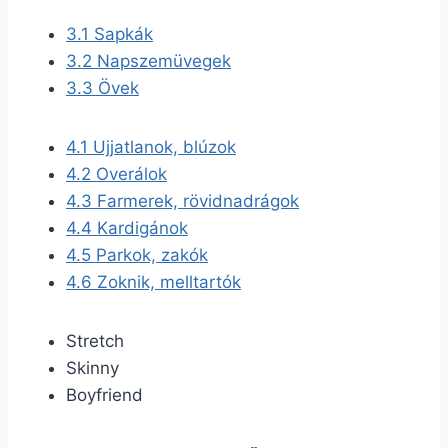
3.1
Sapkák
3.2
Napszemüvegek
3.3
Övek
4.1
Ujjatlanok, blúzok
4.2
Overálok
4.3
Farmerek, rövidnadrágok
4.4
Kardigánok
4.5
Parkok, zakók
4.6
Zoknik, melltartók
Stretch
Skinny
Boyfriend