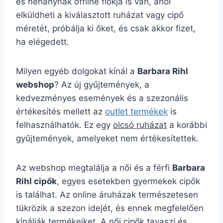
és néhánynak offline fiókja is van, ahol
elküldheti a kiválasztott ruházat vagy cipő
méretét, próbálja ki őket, és csak akkor fizet,
ha elégedett.
Milyen egyéb dolgokat kínál a
Barbara Rihl
webshop
? Az új gyűjtemények, a
kedvezményes események és a szezonális
értékesítés mellett az
outlet termékek
is
felhasználhatók. Ez egy
olcsó ruházat
a korábbi
gyűjtemények, amelyeket nem értékesítettek.
Az webshop megtalálja a női és a férfi
Barbara
Rihl cipők
, egyes esetekben gyermekek cipők
is találhat. Az online áruházak természetesen
tükrözik a szezon idejét, és ennek megfelelően
kínálják termékeiket. A női cipők tavaszi és