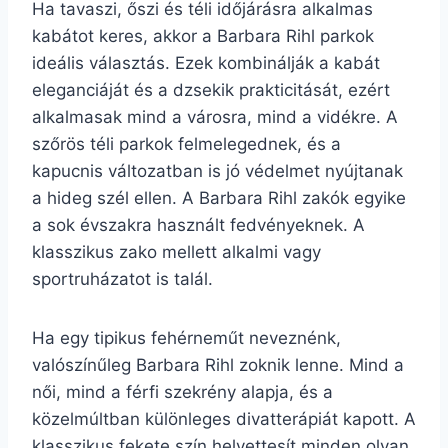
Ha tavaszi, őszi és téli időjárásra alkalmas
kabátot keres, akkor a Barbara Rihl parkok
ideális választás. Ezek kombinálják a kabát
eleganciáját és a dzsekik prakticitását, ezért
alkalmasak mind a városra, mind a vidékre. A
szőrös téli parkok felmelegednek, és a
kapucnis változatban is jó védelmet nyújtanak
a hideg szél ellen. A Barbara Rihl zakók egyike
a sok évszakra használt fedvényeknek. A
klasszikus zako mellett alkalmi vagy
sportruházatot is talál.
Ha egy tipikus fehérneműt neveznénk,
valószínűleg Barbara Rihl zoknik lenne. Mind a
női, mind a férfi szekrény alapja, és a
közelmúltban különleges divatterápiát kapott. A
klasszikus fekete szín helyettesít minden olyan