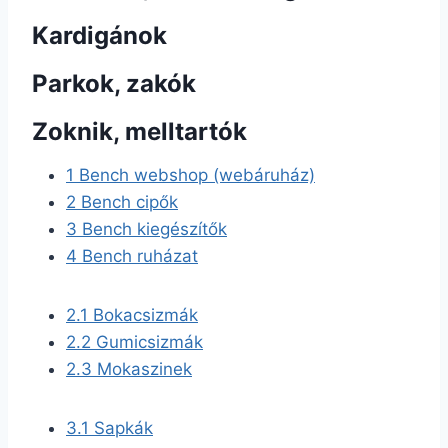
Kardigánok
Parkok, zakók
Zoknik, melltartók
1
Bench webshop (webáruház)
2
Bench cipők
3
Bench kiegészítők
4
Bench ruházat
2.1
Bokacsizmák
2.2
Gumicsizmák
2.3
Mokaszinek
3.1
Sapkák