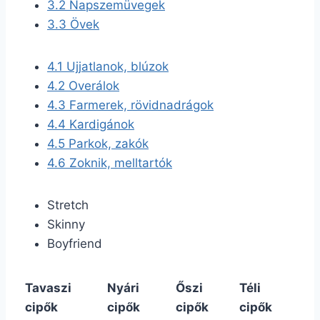
3.2
Napszemüvegek
3.3
Övek
4.1
Ujjatlanok, blúzok
4.2
Overálok
4.3
Farmerek, rövidnadrágok
4.4
Kardigánok
4.5
Parkok, zakók
4.6
Zoknik, melltartók
Stretch
Skinny
Boyfriend
Tavaszi
Nyári
Őszi
Téli
cipők
cipők
cipők
cipők