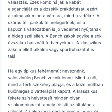
választás. Ezek kombinálják a kabát
eleganciáját és a dzsekik prakticitását, ezért
alkalmasak mind a városra, mind a vidékre. A
szőrös téli parkok felmelegednek, és a
kapucnis változatban is jó védelmet nyújtanak
a hideg szél ellen. A Bench zakók egyike a sok
évszakra használt fedvényeknek. A klasszikus
zako mellett alkalmi vagy sportruházatot is
talál.
Ha egy tipikus fehérneműt neveznénk,
valószínűleg Bench zoknik lenne. Mind a női,
mind a férfi szekrény alapja, és a közelmúltban
különleges divatterápiát kapott. A klasszikus
fekete szín helyettesít minden olyan
színkombinációt, amely frissíti az általános
stílusát. Az elegancia persze nem minden, és