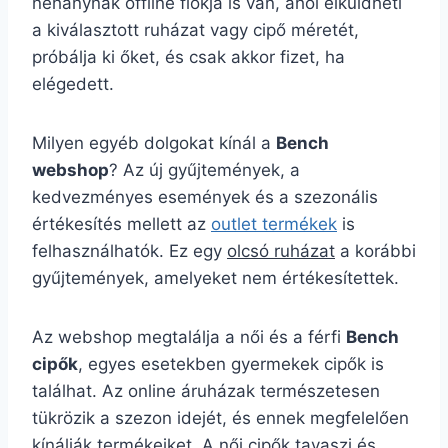
néhánynak offline fiókja is van, ahol elküldheti
a kiválasztott ruházat vagy cipő méretét,
próbálja ki őket, és csak akkor fizet, ha
elégedett.
Milyen egyéb dolgokat kínál a
Bench
webshop
? Az új gyűjtemények, a
kedvezményes események és a szezonális
értékesítés mellett az
outlet termékek
is
felhasználhatók. Ez egy
olcsó ruházat
a korábbi
gyűjtemények, amelyeket nem értékesítettek.
Az webshop megtalálja a női és a férfi
Bench
cipők
, egyes esetekben gyermekek cipők is
találhat. Az online áruházak természetesen
tükrözik a szezon idejét, és ennek megfelelően
kínálják termékeiket. A női cipők tavaszi és