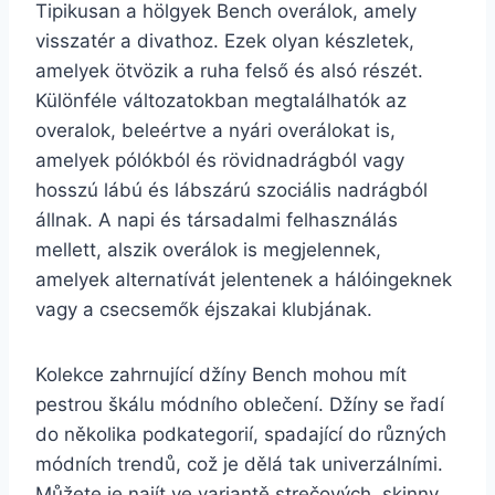
Tipikusan a hölgyek Bench overálok, amely
visszatér a divathoz. Ezek olyan készletek,
amelyek ötvözik a ruha felső és alsó részét.
Különféle változatokban megtalálhatók az
overalok, beleértve a nyári overálokat is,
amelyek pólókból és rövidnadrágból vagy
hosszú lábú és lábszárú szociális nadrágból
állnak. A napi és társadalmi felhasználás
mellett, alszik overálok is megjelennek,
amelyek alternatívát jelentenek a hálóingeknek
vagy a csecsemők éjszakai klubjának.
Kolekce zahrnující džíny Bench mohou mít
pestrou škálu módního oblečení. Džíny se řadí
do několika podkategorií, spadající do různých
módních trendů, což je dělá tak univerzálními.
Můžete je najít ve variantě strečových, skinny