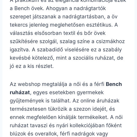
A praktikum és az elegancia kombinációja ezek
a Bench övek. Ahogyan a nadrágtartók
szerepet játszanak a nadrágtartásban, a öv
tekercs jelenleg meglehetősen esztétikus. A
választás elsősorban textil és bőr övek
szűkítésére szolgál, szalag színe a csizmákhoz
igazítva. A szabadidő viselésére ez a szabály
kevésbé kötelező, mint a szociális ruházat, de
jó ez a kis részlet.
Az webshop megtalálja a női és a férfi
Bench
ruházat
, egyes esetekben gyermekek
gyűjtemények is találhat. Az online áruházak
természetesen tükrözik a szezon idejét, és
ennek megfelelően kínálják termékeiket. A női
ruházat tavaszi és nyári kollekciójában főként
blúzok és overallok, férfi nadrágok vagy