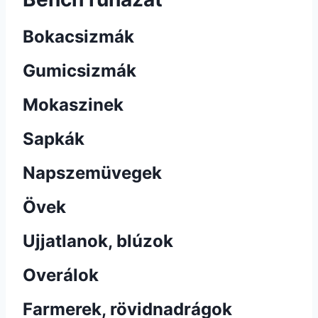
Bokacsizmák
Gumicsizmák
Mokaszinek
Sapkák
Napszemüvegek
Övek
Ujjatlanok, blúzok
Overálok
Farmerek, rövidnadrágok