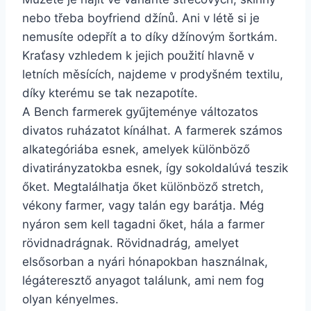
nebo třeba boyfriend džínů. Ani v létě si je
nemusíte odepřít a to díky džínovým šortkám.
Kraťasy vzhledem k jejich použití hlavně v
letních měsících, najdeme v prodyšném textilu,
díky kterému se tak nezapotíte.
A Bench farmerek gyűjteménye változatos
divatos ruházatot kínálhat. A farmerek számos
alkategóriába esnek, amelyek különböző
divatirányzatokba esnek, így sokoldalúvá teszik
őket. Megtalálhatja őket különböző stretch,
vékony farmer, vagy talán egy barátja. Még
nyáron sem kell tagadni őket, hála a farmer
rövidnadrágnak. Rövidnadrág, amelyet
elsősorban a nyári hónapokban használnak,
légáteresztő anyagot találunk, ami nem fog
olyan kényelmes.