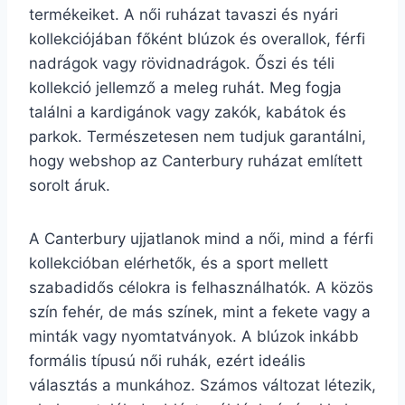
termékeiket. A női ruházat tavaszi és nyári
kollekciójában főként blúzok és overallok, férfi
nadrágok vagy rövidnadrágok. Őszi és téli
kollekció jellemző a meleg ruhát. Meg fogja
találni a kardigánok vagy zakók, kabátok és
parkok. Természetesen nem tudjuk garantálni,
hogy webshop az Canterbury ruházat említett
sorolt áruk.
A Canterbury ujjatlanok mind a női, mind a férfi
kollekcióban elérhetők, és a sport mellett
szabadidős célokra is felhasználhatók. A közös
szín fehér, de más színek, mint a fekete vagy a
minták vagy nyomtatványok. A blúzok inkább
formális típusú női ruhák, ezért ideális
választás a munkához. Számos változat létezik,