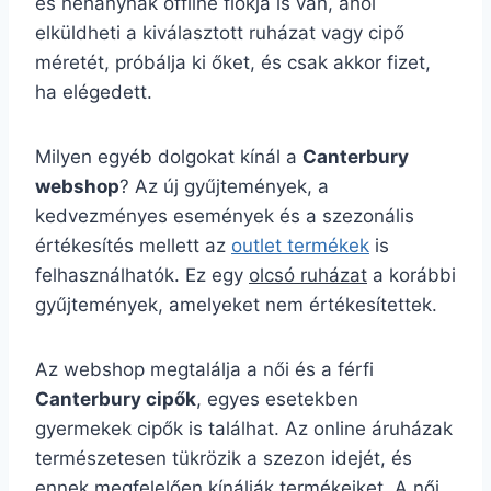
és néhánynak offline fiókja is van, ahol
elküldheti a kiválasztott ruházat vagy cipő
méretét, próbálja ki őket, és csak akkor fizet,
ha elégedett.
Milyen egyéb dolgokat kínál a
Canterbury
webshop
? Az új gyűjtemények, a
kedvezményes események és a szezonális
értékesítés mellett az
outlet termékek
is
felhasználhatók. Ez egy
olcsó ruházat
a korábbi
gyűjtemények, amelyeket nem értékesítettek.
Az webshop megtalálja a női és a férfi
Canterbury cipők
, egyes esetekben
gyermekek cipők is találhat. Az online áruházak
természetesen tükrözik a szezon idejét, és
ennek megfelelően kínálják termékeiket. A női