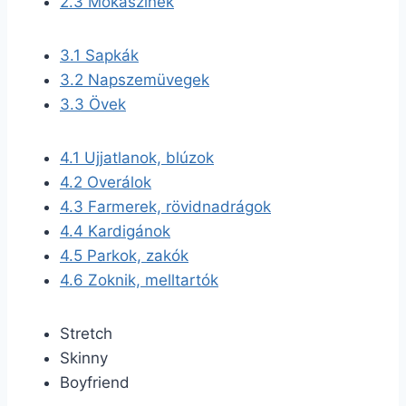
2.3
Mokaszinek
3.1
Sapkák
3.2
Napszemüvegek
3.3
Övek
4.1
Ujjatlanok, blúzok
4.2
Overálok
4.3
Farmerek, rövidnadrágok
4.4
Kardigánok
4.5
Parkok, zakók
4.6
Zoknik, melltartók
Stretch
Skinny
Boyfriend