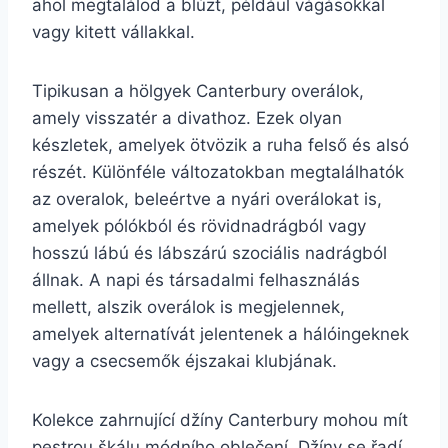
ahol megtalálod a blúzt, például vágásokkal
vagy kitett vállakkal.
Tipikusan a hölgyek Canterbury overálok,
amely visszatér a divathoz. Ezek olyan
készletek, amelyek ötvözik a ruha felső és alsó
részét. Különféle változatokban megtalálhatók
az overalok, beleértve a nyári overálokat is,
amelyek pólókból és rövidnadrágból vagy
hosszú lábú és lábszárú szociális nadrágból
állnak. A napi és társadalmi felhasználás
mellett, alszik overálok is megjelennek,
amelyek alternatívát jelentenek a hálóingeknek
vagy a csecsemők éjszakai klubjának.
Kolekce zahrnující džíny Canterbury mohou mít
pestrou škálu módního oblečení. Džíny se řadí