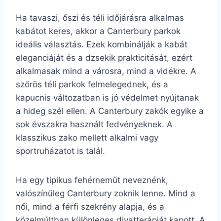
Ha tavaszi, őszi és téli időjárásra alkalmas
kabátot keres, akkor a Canterbury parkok
ideális választás. Ezek kombinálják a kabát
eleganciáját és a dzsekik prakticitását, ezért
alkalmasak mind a városra, mind a vidékre. A
szőrös téli parkok felmelegednek, és a
kapucnis változatban is jó védelmet nyújtanak
a hideg szél ellen. A Canterbury zakók egyike a
sok évszakra használt fedvényeknek. A
klasszikus zako mellett alkalmi vagy
sportruházatot is talál.
Ha egy tipikus fehérneműt neveznénk,
valószínűleg Canterbury zoknik lenne. Mind a
női, mind a férfi szekrény alapja, és a
közelmúltban különleges divatterápiát kapott. A