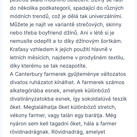
do několika podkategorií, spadající do různých
módních trendů, což je dělá tak univerzálními.
Můžete je najít ve variantě strečových, skinny
nebo třeba boyfriend džínů. Ani v létě si je
nemusíte odepřít a to díky džínovým šortkám.
Kraťasy vzhledem k jejich použití hlavně v
letních měsících, najdeme v prodyšném textilu,
díky kterému se tak nezapotíte.
A Canterbury farmerek gyűjteménye változatos
divatos ruházatot kínálhat. A farmerek számos
alkategóriába esnek, amelyek különböző
divatirányzatokba esnek, így sokoldalúvá teszik
őket. Megtalálhatja őket különböző stretch,
vékony farmer, vagy talán egy barátja. Még
nyáron sem kell tagadni őket, hála a farmer
rövidnadrágnak. Rövidnadrág, amelyet