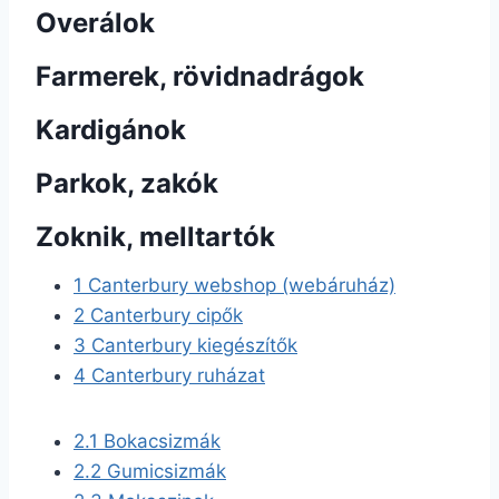
Overálok
Farmerek, rövidnadrágok
Kardigánok
Parkok, zakók
Zoknik, melltartók
1
Canterbury webshop (webáruház)
2
Canterbury cipők
3
Canterbury kiegészítők
4
Canterbury ruházat
2.1
Bokacsizmák
2.2
Gumicsizmák