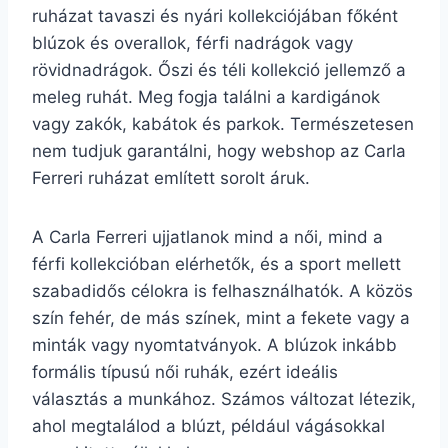
ruházat tavaszi és nyári kollekciójában főként
blúzok és overallok, férfi nadrágok vagy
rövidnadrágok. Őszi és téli kollekció jellemző a
meleg ruhát. Meg fogja találni a kardigánok
vagy zakók, kabátok és parkok. Természetesen
nem tudjuk garantálni, hogy webshop az Carla
Ferreri ruházat említett sorolt áruk.
A Carla Ferreri ujjatlanok mind a női, mind a
férfi kollekcióban elérhetők, és a sport mellett
szabadidős célokra is felhasználhatók. A közös
szín fehér, de más színek, mint a fekete vagy a
minták vagy nyomtatványok. A blúzok inkább
formális típusú női ruhák, ezért ideális
választás a munkához. Számos változat létezik,
ahol megtalálod a blúzt, például vágásokkal