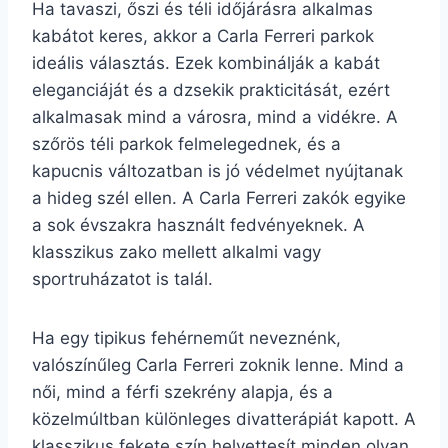
Ha tavaszi, őszi és téli időjárásra alkalmas
kabátot keres, akkor a Carla Ferreri parkok
ideális választás. Ezek kombinálják a kabát
eleganciáját és a dzsekik prakticitását, ezért
alkalmasak mind a városra, mind a vidékre. A
szőrös téli parkok felmelegednek, és a
kapucnis változatban is jó védelmet nyújtanak
a hideg szél ellen. A Carla Ferreri zakók egyike
a sok évszakra használt fedvényeknek. A
klasszikus zako mellett alkalmi vagy
sportruházatot is talál.
Ha egy tipikus fehérneműt neveznénk,
valószínűleg Carla Ferreri zoknik lenne. Mind a
női, mind a férfi szekrény alapja, és a
közelmúltban különleges divatterápiát kapott. A
klasszikus fekete szín helyettesít minden olyan