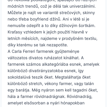
módních trendů, což je dělá tak univerzálními.
Můžete je najít ve variantě strečových, skinny
nebo třeba boyfriend džínů. Ani v létě si je
nemusíte odepřít a to díky džínovým šortkám.
Kraťasy vzhledem k jejich použití hlavně v
letních měsících, najdeme v prodyšném textilu,
díky kterému se tak nezapotíte.
A Carla Ferreri farmerek gyűjteménye
változatos divatos ruházatot kínálhat. A
farmerek számos alkategóriába esnek, amelyek
különböző divatirányzatokba esnek, így
sokoldalúvá teszik őket. Megtalálhatja őket
különböző stretch, vékony farmer, vagy talán
egy barátja. Még nyáron sem kell tagadni őket,
hála a farmer rövidnadrágnak. Rövidnadrág,
amelyet elsősorban a nyári hónapokban