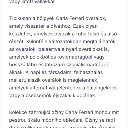
vagy kitett vállakkal.
Tipikusan a hölgyek Carla Ferreri overálok,
amely visszatér a divathoz. Ezek olyan
készletek, amelyek ötvözik a ruha felső és alsó
részét. Különféle változatokban megtalálhatók
az overalok, beleértve a nyári overálokat is,
amelyek pólókból és rövidnadrágból vagy
hosszú lábú és lábszárú szociális nadrágból
állnak. A napi és társadalmi felhasználás
mellett, alszik overálok is megjelennek,
amelyek alternatívát jelentenek a hálóingeknek
vagy a csecsemők éjszakai klubjának.
Kolekce zahrnující džíny Carla Ferreri mohou mít
pestrou škálu módního oblečení. Džíny se řadí
do několika podkategorií, spadající do různých