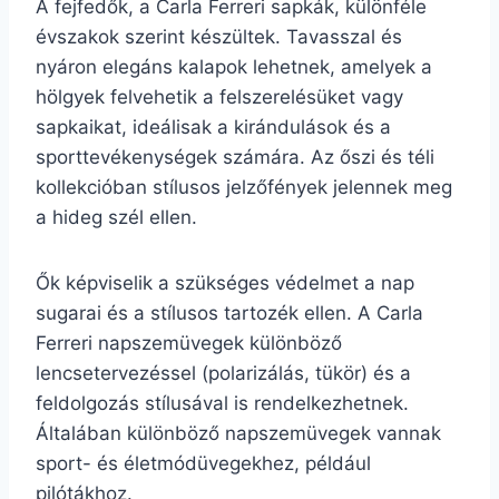
A fejfedők, a Carla Ferreri sapkák, különféle
évszakok szerint készültek. Tavasszal és
nyáron elegáns kalapok lehetnek, amelyek a
hölgyek felvehetik a felszerelésüket vagy
sapkaikat, ideálisak a kirándulások és a
sporttevékenységek számára. Az őszi és téli
kollekcióban stílusos jelzőfények jelennek meg
a hideg szél ellen.
Ők képviselik a szükséges védelmet a nap
sugarai és a stílusos tartozék ellen. A Carla
Ferreri napszemüvegek különböző
lencsetervezéssel (polarizálás, tükör) és a
feldolgozás stílusával is rendelkezhetnek.
Általában különböző napszemüvegek vannak
sport- és életmódüvegekhez, például
pilótákhoz.