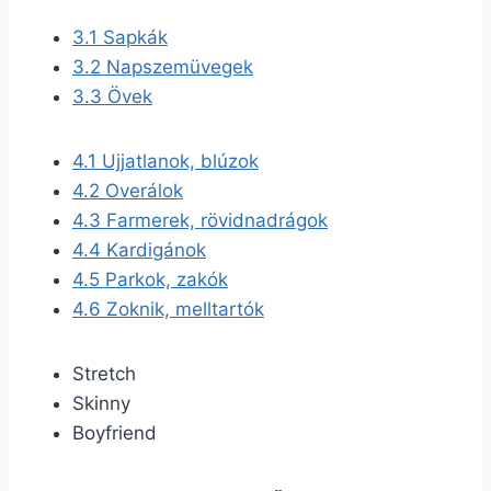
3.1
Sapkák
3.2
Napszemüvegek
3.3
Övek
4.1
Ujjatlanok, blúzok
4.2
Overálok
4.3
Farmerek, rövidnadrágok
4.4
Kardigánok
4.5
Parkok, zakók
4.6
Zoknik, melltartók
Stretch
Skinny
Boyfriend