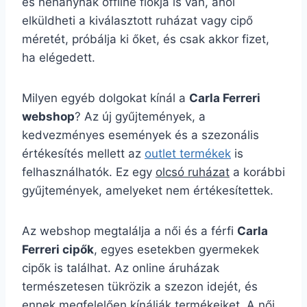
és néhánynak offline fiókja is van, ahol
elküldheti a kiválasztott ruházat vagy cipő
méretét, próbálja ki őket, és csak akkor fizet,
ha elégedett.
Milyen egyéb dolgokat kínál a
Carla Ferreri
webshop
? Az új gyűjtemények, a
kedvezményes események és a szezonális
értékesítés mellett az
outlet termékek
is
felhasználhatók. Ez egy
olcsó ruházat
a korábbi
gyűjtemények, amelyeket nem értékesítettek.
Az webshop megtalálja a női és a férfi
Carla
Ferreri cipők
, egyes esetekben gyermekek
cipők is találhat. Az online áruházak
természetesen tükrözik a szezon idejét, és
ennek megfelelően kínálják termékeiket. A női