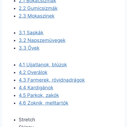
2.1
Bokacsizmák
2.2
Gumicsizmák
2.3
Mokaszinek
3.1
Sapkák
3.2
Napszemüvegek
3.3
Övek
4.1
Ujjatlanok, blúzok
4.2
Overálok
4.3
Farmerek, rövidnadrágok
4.4
Kardigánok
4.5
Parkok, zakók
4.6
Zoknik, melltartók
Stretch