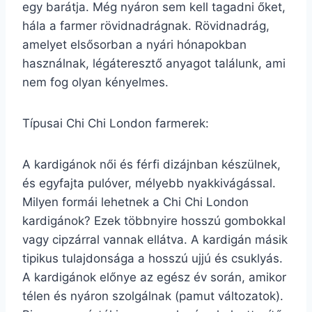
egy barátja. Még nyáron sem kell tagadni őket,
hála a farmer rövidnadrágnak. Rövidnadrág,
amelyet elsősorban a nyári hónapokban
használnak, légáteresztő anyagot találunk, ami
nem fog olyan kényelmes.
Típusai Chi Chi London farmerek:
A kardigánok női és férfi dizájnban készülnek,
és egyfajta pulóver, mélyebb nyakkivágással.
Milyen formái lehetnek a Chi Chi London
kardigánok? Ezek többnyire hosszú gombokkal
vagy cipzárral vannak ellátva. A kardigán másik
tipikus tulajdonsága a hosszú ujjú és csuklyás.
A kardigánok előnye az egész év során, amikor
télen és nyáron szolgálnak (pamut változatok).