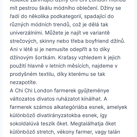
mít pestrou škálu módního oblečení. Džíny se
řadí do několika podkategorií, spadající do
různých módních trendů, což je dělá tak
univerzálními. Můžete je najít ve variantě
strečových, skinny nebo třeba boyfriend džínů.
Ani v létě si je nemusíte odepřít a to díky
džínovým šortkám. Kraťasy vzhledem k jejich
použití hlavně v letních měsících, najdeme v
prodyšném textilu, díky kterému se tak
nezapotíte.
A Chi Chi London farmerek gyűjteménye
változatos divatos ruházatot kínálhat. A
farmerek számos alkategóriába esnek, amelyek
különböző divatirányzatokba esnek, így
sokoldalúvá teszik őket. Megtalálhatja őket
különböző stretch, vékony farmer, vagy talán