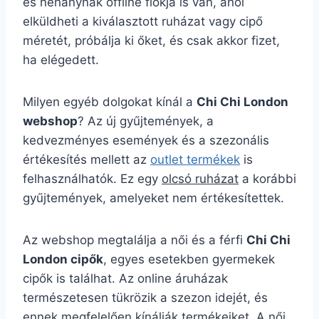
és néhánynak offline fiókja is van, ahol
elküldheti a kiválasztott ruházat vagy cipő
méretét, próbálja ki őket, és csak akkor fizet,
ha elégedett.
Milyen egyéb dolgokat kínál a
Chi Chi London
webshop
? Az új gyűjtemények, a
kedvezményes események és a szezonális
értékesítés mellett az
outlet termékek
is
felhasználhatók. Ez egy
olcsó ruházat
a korábbi
gyűjtemények, amelyeket nem értékesítettek.
Az webshop megtalálja a női és a férfi
Chi Chi
London cipők
, egyes esetekben gyermekek
cipők is találhat. Az online áruházak
természetesen tükrözik a szezon idejét, és
ennek megfelelően kínálják termékeiket. A női