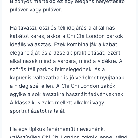
Bizonyos mértékig ez egy elegáns helyettesítő
pulóver vagy pulóver.
Ha tavaszi, őszi és téli időjárásra alkalmas
kabátot keres, akkor a Chi Chi London parkok
ideális választás. Ezek kombinálják a kabát
eleganciáját és a dzsekik prakticitását, ezért
alkalmasak mind a városra, mind a vidékre. A
szőrös téli parkok felmelegednek, és a
kapucnis változatban is jó védelmet nyújtanak
a hideg szél ellen. A Chi Chi London zakók
egyike a sok évszakra használt fedvényeknek.
A klasszikus zako mellett alkalmi vagy
sportruházatot is talál.
Ha egy tipikus fehérneműt neveznénk,
valószínűleg Chi Chi London zoknik lenne. Mind