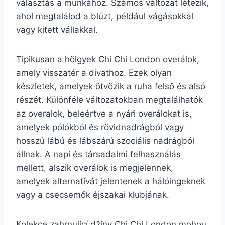
választás a munkához. Számos változat létezik,
ahol megtalálod a blúzt, például vágásokkal
vagy kitett vállakkal.
Tipikusan a hölgyek Chi Chi London overálok,
amely visszatér a divathoz. Ezek olyan
készletek, amelyek ötvözik a ruha felső és alsó
részét. Különféle változatokban megtalálhatók
az overalok, beleértve a nyári overálokat is,
amelyek pólókból és rövidnadrágból vagy
hosszú lábú és lábszárú szociális nadrágból
állnak. A napi és társadalmi felhasználás
mellett, alszik overálok is megjelennek,
amelyek alternatívát jelentenek a hálóingeknek
vagy a csecsemők éjszakai klubjának.
Kolekce zahrnující džíny Chi Chi London mohou