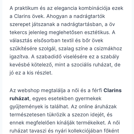
A praktikum és az elegancia kombinációja ezek
a Clarins övek. Ahogyan a nadrágtartók
szerepet játszanak a nadrágtartásban, a öv
tekercs jelenleg meglehetősen esztétikus. A
választás elsősorban textil és bőr övek
szűkítésére szolgál, szalag színe a csizmákhoz
igazítva. A szabadidő viselésére ez a szabály
kevésbé kötelező, mint a szociális ruházat, de
jó ez a kis részlet.
Az webshop megtalálja a női és a férfi
Clarins
ruházat
, egyes esetekben gyermekek
gyűjtemények is találhat. Az online áruházak
természetesen tükrözik a szezon idejét, és
ennek megfelelően kínálják termékeiket. A női
ruházat tavaszi és nyári kollekciójában főként