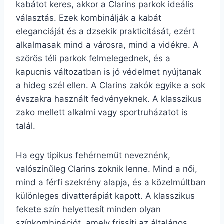
kabátot keres, akkor a Clarins parkok ideális
választás. Ezek kombinálják a kabát
eleganciáját és a dzsekik prakticitását, ezért
alkalmasak mind a városra, mind a vidékre. A
szőrös téli parkok felmelegednek, és a
kapucnis változatban is jó védelmet nyújtanak
a hideg szél ellen. A Clarins zakók egyike a sok
évszakra használt fedvényeknek. A klasszikus
zako mellett alkalmi vagy sportruházatot is
talál.
Ha egy tipikus fehérneműt neveznénk,
valószínűleg Clarins zoknik lenne. Mind a női,
mind a férfi szekrény alapja, és a közelmúltban
különleges divatterápiát kapott. A klasszikus
fekete szín helyettesít minden olyan
színkombinációt, amely frissíti az általános