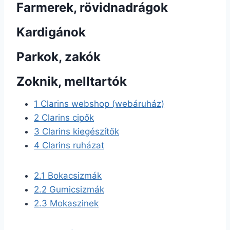
Farmerek, rövidnadrágok
Kardigánok
Parkok, zakók
Zoknik, melltartók
1
Clarins webshop (webáruház)
2
Clarins cipők
3
Clarins kiegészítők
4
Clarins ruházat
2.1
Bokacsizmák
2.2
Gumicsizmák
2.3
Mokaszinek