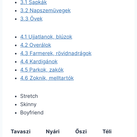
3.1
Sapkák
3.2
Napszemüvegek
3.3
Övek
4.1
Ujjatlanok, blúzok
4.2
Overálok
4.3
Farmerek, rövidnadrágok
4.4
Kardigánok
4.5
Parkok, zakók
4.6
Zoknik, melltartók
Stretch
Skinny
Boyfriend
Tavaszi
Nyári
Őszi
Téli