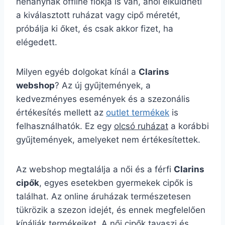
néhánynak offline fiókja is van, ahol elküldheti
a kiválasztott ruházat vagy cipő méretét,
próbálja ki őket, és csak akkor fizet, ha
elégedett.
Milyen egyéb dolgokat kínál a
Clarins
webshop
? Az új gyűjtemények, a
kedvezményes események és a szezonális
értékesítés mellett az
outlet termékek
is
felhasználhatók. Ez egy
olcsó ruházat
a korábbi
gyűjtemények, amelyeket nem értékesítettek.
Az webshop megtalálja a női és a férfi
Clarins
cipők
, egyes esetekben gyermekek cipők is
találhat. Az online áruházak természetesen
tükrözik a szezon idejét, és ennek megfelelően
kínálják termékeiket. A női cipők tavaszi és