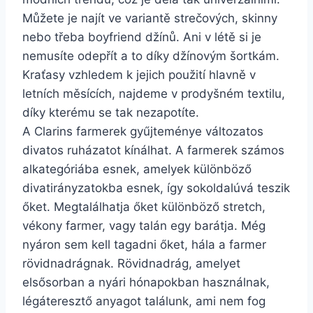
Můžete je najít ve variantě strečových, skinny
nebo třeba boyfriend džínů. Ani v létě si je
nemusíte odepřít a to díky džínovým šortkám.
Kraťasy vzhledem k jejich použití hlavně v
letních měsících, najdeme v prodyšném textilu,
díky kterému se tak nezapotíte.
A Clarins farmerek gyűjteménye változatos
divatos ruházatot kínálhat. A farmerek számos
alkategóriába esnek, amelyek különböző
divatirányzatokba esnek, így sokoldalúvá teszik
őket. Megtalálhatja őket különböző stretch,
vékony farmer, vagy talán egy barátja. Még
nyáron sem kell tagadni őket, hála a farmer
rövidnadrágnak. Rövidnadrág, amelyet
elsősorban a nyári hónapokban használnak,
légáteresztő anyagot találunk, ami nem fog