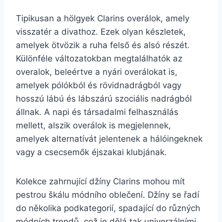
Tipikusan a hölgyek Clarins overálok, amely
visszatér a divathoz. Ezek olyan készletek,
amelyek ötvözik a ruha felső és alsó részét.
Különféle változatokban megtalálhatók az
overalok, beleértve a nyári overálokat is,
amelyek pólókból és rövidnadrágból vagy
hosszú lábú és lábszárú szociális nadrágból
állnak. A napi és társadalmi felhasználás
mellett, alszik overálok is megjelennek,
amelyek alternatívát jelentenek a hálóingeknek
vagy a csecsemők éjszakai klubjának.
Kolekce zahrnující džíny Clarins mohou mít
pestrou škálu módního oblečení. Džíny se řadí
do několika podkategorií, spadající do různých
módních trendů, což je dělá tak univerzálními.