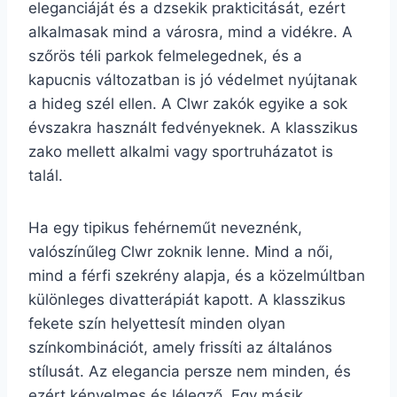
eleganciáját és a dzsekik prakticitását, ezért
alkalmasak mind a városra, mind a vidékre. A
szőrös téli parkok felmelegednek, és a
kapucnis változatban is jó védelmet nyújtanak
a hideg szél ellen. A Clwr zakók egyike a sok
évszakra használt fedvényeknek. A klasszikus
zako mellett alkalmi vagy sportruházatot is
talál.
Ha egy tipikus fehérneműt neveznénk,
valószínűleg Clwr zoknik lenne. Mind a női,
mind a férfi szekrény alapja, és a közelmúltban
különleges divatterápiát kapott. A klasszikus
fekete szín helyettesít minden olyan
színkombinációt, amely frissíti az általános
stílusát. Az elegancia persze nem minden, és
ezért kényelmes és lélegző. Egy másik