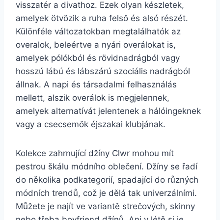
visszatér a divathoz. Ezek olyan készletek,
amelyek ötvözik a ruha felső és alsó részét.
Különféle változatokban megtalálhatók az
overalok, beleértve a nyári overálokat is,
amelyek pólókból és rövidnadrágból vagy
hosszú lábú és lábszárú szociális nadrágból
állnak. A napi és társadalmi felhasználás
mellett, alszik overálok is megjelennek,
amelyek alternatívát jelentenek a hálóingeknek
vagy a csecsemők éjszakai klubjának.
Kolekce zahrnující džíny Clwr mohou mít
pestrou škálu módního oblečení. Džíny se řadí
do několika podkategorií, spadající do různých
módních trendů, což je dělá tak univerzálními.
Můžete je najít ve variantě strečových, skinny
nebo třeba boyfriend džínů. Ani v létě si je