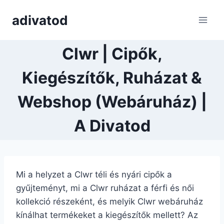
Skip
adivatod
to
content
Clwr | Cipők,
Kiegészítők, Ruházat &
Webshop (Webáruház) |
A Divatod
Mi a helyzet a Clwr téli és nyári cipők a
gyűjteményt, mi a Clwr ruházat a férfi és női
kollekció részeként, és melyik Clwr webáruház
kínálhat termékeket a kiegészítők mellett? Az