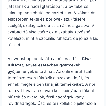
a Clwr övek. Ahogyan a nadrágtartók szerepet
játszanak a nadrágtartásban, a öv tekercs
jelenleg meglehetősen esztétikus. A választás
elsősorban textil és bőr övek szűkítésére
szolgál, szalag színe a csizmákhoz igazítva. A
szabadidő viselésére ez a szabály kevésbé
kötelező, mint a szociális ruházat, de jó ez a kis
részlet.
Az webshop megtalálja a női és a férfi
Clwr
ruházat
, egyes esetekben gyermekek
gyűjtemények is találhat. Az online áruházak
természetesen tükrözik a szezon idejét, és
ennek megfelelően kínálják termékeiket. A női
ruházat tavaszi és nyári kollekciójában főként
blúzok és overallok, férfi nadrágok vagy
rövidnadrágok. Őszi és téli kollekció jellemző a