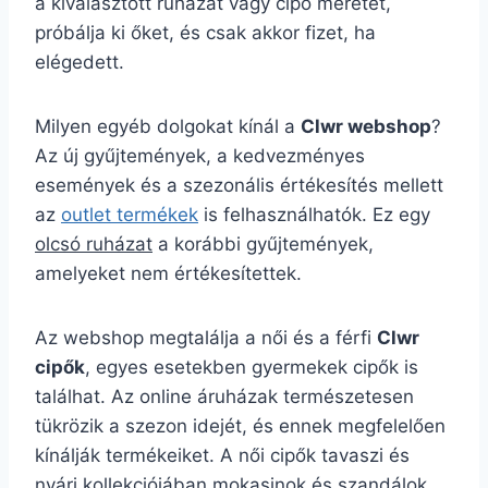
a kiválasztott ruházat vagy cipő méretét,
próbálja ki őket, és csak akkor fizet, ha
elégedett.
Milyen egyéb dolgokat kínál a
Clwr webshop
?
Az új gyűjtemények, a kedvezményes
események és a szezonális értékesítés mellett
az
outlet termékek
is felhasználhatók. Ez egy
olcsó ruházat
a korábbi gyűjtemények,
amelyeket nem értékesítettek.
Az webshop megtalálja a női és a férfi
Clwr
cipők
, egyes esetekben gyermekek cipők is
találhat. Az online áruházak természetesen
tükrözik a szezon idejét, és ennek megfelelően
kínálják termékeiket. A női cipők tavaszi és
nyári kollekciójában mokasinok és szandálok,