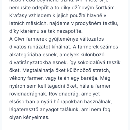
nemusíte odepřít a to díky džínovým šortkám.
Kraťasy vzhledem k jejich použití hlavně v
letních měsících, najdeme v prodyšném textilu,
díky kterému se tak nezapotíte.
A Clwr farmerek gyűjteménye változatos
divatos ruházatot kínálhat. A farmerek számos
alkategóriába esnek, amelyek különböző
divatirányzatokba esnek, így sokoldalúvá teszik
őket. Megtalálhatja őket különböző stretch,
vékony farmer, vagy talán egy barátja. Még
nyáron sem kell tagadni őket, hála a farmer
rövidnadrágnak. Rövidnadrág, amelyet
elsősorban a nyári hónapokban használnak,
légáteresztő anyagot találunk, ami nem fog
olyan kényelmes.