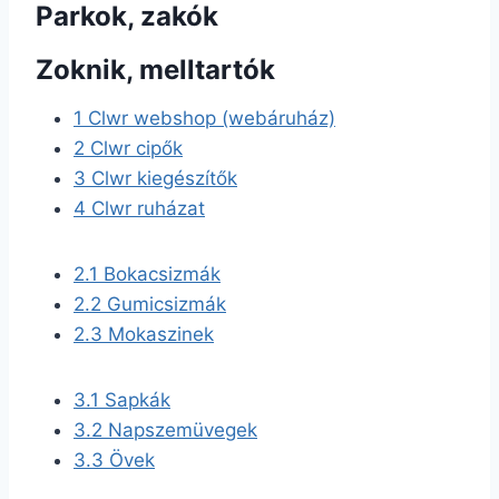
Parkok, zakók
Zoknik, melltartók
1
Clwr webshop (webáruház)
2
Clwr cipők
3
Clwr kiegészítők
4
Clwr ruházat
2.1
Bokacsizmák
2.2
Gumicsizmák
2.3
Mokaszinek
3.1
Sapkák
3.2
Napszemüvegek
3.3
Övek