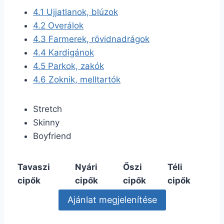
4.1
Ujjatlanok, blúzok
4.2
Overálok
4.3
Farmerek, rövidnadrágok
4.4
Kardigánok
4.5
Parkok, zakók
4.6
Zoknik, melltartók
Stretch
Skinny
Boyfriend
Tavaszi
Nyári
Őszi
Téli
cipők
cipők
cipők
cipők