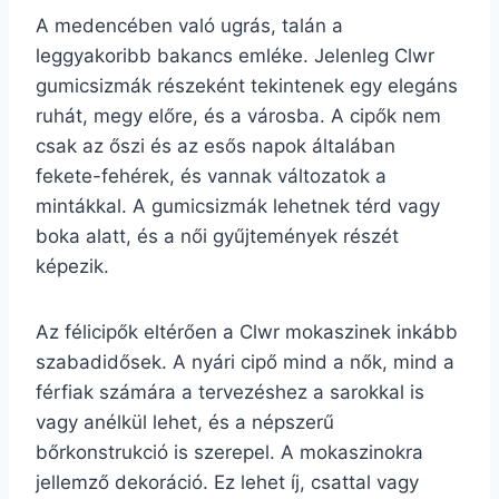
A medencében való ugrás, talán a
leggyakoribb bakancs emléke. Jelenleg Clwr
gumicsizmák részeként tekintenek egy elegáns
ruhát, megy előre, és a városba. A cipők nem
csak az őszi és az esős napok általában
fekete-fehérek, és vannak változatok a
mintákkal. A gumicsizmák lehetnek térd vagy
boka alatt, és a női gyűjtemények részét
képezik.
Az félicipők eltérően a Clwr mokaszinek inkább
szabadidősek. A nyári cipő mind a nők, mind a
férfiak számára a tervezéshez a sarokkal is
vagy anélkül lehet, és a népszerű
bőrkonstrukció is szerepel. A mokaszinokra
jellemző dekoráció. Ez lehet íj, csattal vagy