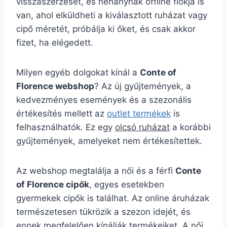
visszaszerzését, és néhánynak offline fiókja is
van, ahol elküldheti a kiválasztott ruházat vagy
cipő méretét, próbálja ki őket, és csak akkor
fizet, ha elégedett.
Milyen egyéb dolgokat kínál a
Conte of
Florence webshop
? Az új gyűjtemények, a
kedvezményes események és a szezonális
értékesítés mellett az
outlet termékek
is
felhasználhatók. Ez egy
olcsó ruházat
a korábbi
gyűjtemények, amelyeket nem értékesítettek.
Az webshop megtalálja a női és a férfi
Conte
of Florence cipők
, egyes esetekben
gyermekek cipők is találhat. Az online áruházak
természetesen tükrözik a szezon idejét, és
ennek megfelelően kínálják termékeiket. A női