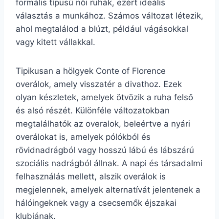
formális típusú női ruhák, ezért ideális
választás a munkához. Számos változat létezik,
ahol megtalálod a blúzt, például vágásokkal
vagy kitett vállakkal.
Tipikusan a hölgyek Conte of Florence
overálok, amely visszatér a divathoz. Ezek
olyan készletek, amelyek ötvözik a ruha felső
és alsó részét. Különféle változatokban
megtalálhatók az overalok, beleértve a nyári
overálokat is, amelyek pólókból és
rövidnadrágból vagy hosszú lábú és lábszárú
szociális nadrágból állnak. A napi és társadalmi
felhasználás mellett, alszik overálok is
megjelennek, amelyek alternatívát jelentenek a
hálóingeknek vagy a csecsemők éjszakai
klubjának.