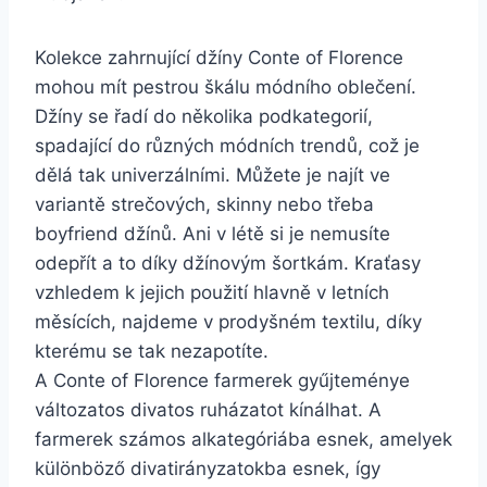
Kolekce zahrnující džíny Conte of Florence
mohou mít pestrou škálu módního oblečení.
Džíny se řadí do několika podkategorií,
spadající do různých módních trendů, což je
dělá tak univerzálními. Můžete je najít ve
variantě strečových, skinny nebo třeba
boyfriend džínů. Ani v létě si je nemusíte
odepřít a to díky džínovým šortkám. Kraťasy
vzhledem k jejich použití hlavně v letních
měsících, najdeme v prodyšném textilu, díky
kterému se tak nezapotíte.
A Conte of Florence farmerek gyűjteménye
változatos divatos ruházatot kínálhat. A
farmerek számos alkategóriába esnek, amelyek
különböző divatirányzatokba esnek, így