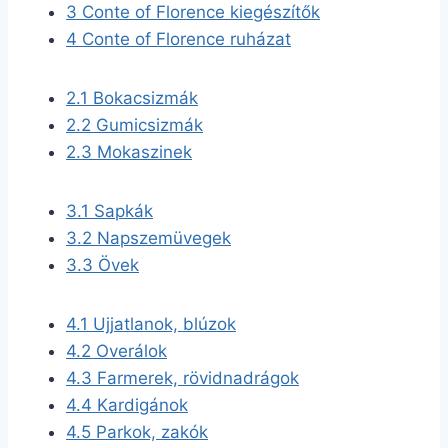
3
Conte of Florence kiegészítők
4
Conte of Florence ruházat
2.1
Bokacsizmák
2.2
Gumicsizmák
2.3
Mokaszinek
3.1
Sapkák
3.2
Napszemüvegek
3.3
Övek
4.1
Ujjatlanok, blúzok
4.2
Overálok
4.3
Farmerek, rövidnadrágok
4.4
Kardigánok
4.5
Parkok, zakók