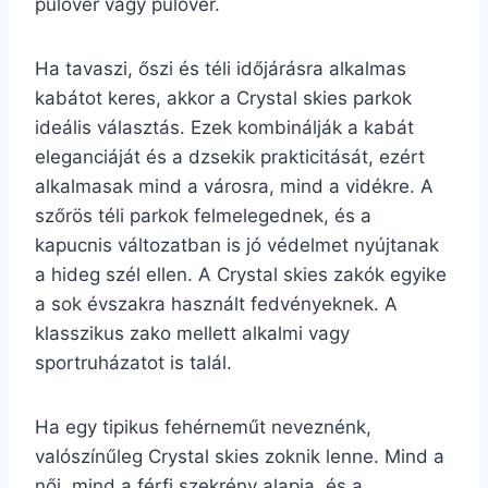
pulóver vagy pulóver.
Ha tavaszi, őszi és téli időjárásra alkalmas
kabátot keres, akkor a Crystal skies parkok
ideális választás. Ezek kombinálják a kabát
eleganciáját és a dzsekik prakticitását, ezért
alkalmasak mind a városra, mind a vidékre. A
szőrös téli parkok felmelegednek, és a
kapucnis változatban is jó védelmet nyújtanak
a hideg szél ellen. A Crystal skies zakók egyike
a sok évszakra használt fedvényeknek. A
klasszikus zako mellett alkalmi vagy
sportruházatot is talál.
Ha egy tipikus fehérneműt neveznénk,
valószínűleg Crystal skies zoknik lenne. Mind a
női, mind a férfi szekrény alapja, és a