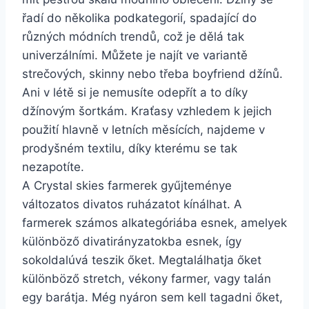
řadí do několika podkategorií, spadající do
různých módních trendů, což je dělá tak
univerzálními. Můžete je najít ve variantě
strečových, skinny nebo třeba boyfriend džínů.
Ani v létě si je nemusíte odepřít a to díky
džínovým šortkám. Kraťasy vzhledem k jejich
použití hlavně v letních měsících, najdeme v
prodyšném textilu, díky kterému se tak
nezapotíte.
A Crystal skies farmerek gyűjteménye
változatos divatos ruházatot kínálhat. A
farmerek számos alkategóriába esnek, amelyek
különböző divatirányzatokba esnek, így
sokoldalúvá teszik őket. Megtalálhatja őket
különböző stretch, vékony farmer, vagy talán
egy barátja. Még nyáron sem kell tagadni őket,