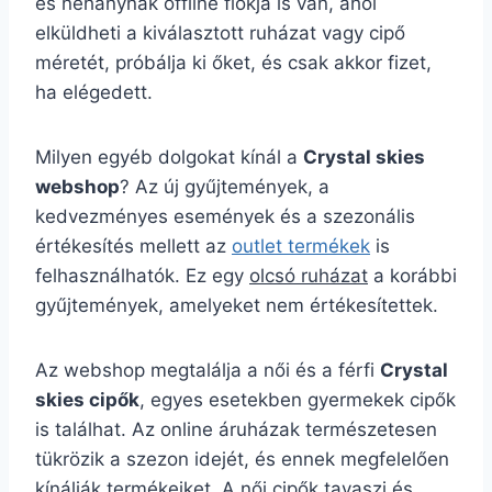
és néhánynak offline fiókja is van, ahol
elküldheti a kiválasztott ruházat vagy cipő
méretét, próbálja ki őket, és csak akkor fizet,
ha elégedett.
Milyen egyéb dolgokat kínál a
Crystal skies
webshop
? Az új gyűjtemények, a
kedvezményes események és a szezonális
értékesítés mellett az
outlet termékek
is
felhasználhatók. Ez egy
olcsó ruházat
a korábbi
gyűjtemények, amelyeket nem értékesítettek.
Az webshop megtalálja a női és a férfi
Crystal
skies cipők
, egyes esetekben gyermekek cipők
is találhat. Az online áruházak természetesen
tükrözik a szezon idejét, és ennek megfelelően
kínálják termékeiket. A női cipők tavaszi és