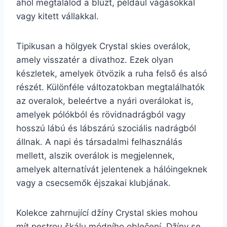
ahol megtalálod a blúzt, például vágásokkal
vagy kitett vállakkal.
Tipikusan a hölgyek Crystal skies overálok,
amely visszatér a divathoz. Ezek olyan
készletek, amelyek ötvözik a ruha felső és alsó
részét. Különféle változatokban megtalálhatók
az overalok, beleértve a nyári overálokat is,
amelyek pólókból és rövidnadrágból vagy
hosszú lábú és lábszárú szociális nadrágból
állnak. A napi és társadalmi felhasználás
mellett, alszik overálok is megjelennek,
amelyek alternatívát jelentenek a hálóingeknek
vagy a csecsemők éjszakai klubjának.
Kolekce zahrnující džíny Crystal skies mohou
mít pestrou škálu módního oblečení. Džíny se