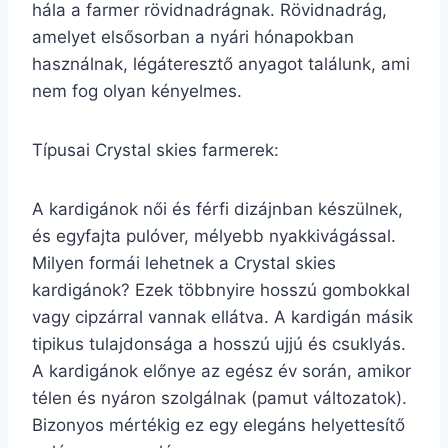
hála a farmer rövidnadrágnak. Rövidnadrág,
amelyet elsősorban a nyári hónapokban
használnak, légáteresztő anyagot találunk, ami
nem fog olyan kényelmes.
Típusai Crystal skies farmerek:
A kardigánok női és férfi dizájnban készülnek,
és egyfajta pulóver, mélyebb nyakkivágással.
Milyen formái lehetnek a Crystal skies
kardigánok? Ezek többnyire hosszú gombokkal
vagy cipzárral vannak ellátva. A kardigán másik
tipikus tulajdonsága a hosszú ujjú és csuklyás.
A kardigánok előnye az egész év során, amikor
télen és nyáron szolgálnak (pamut változatok).
Bizonyos mértékig ez egy elegáns helyettesítő