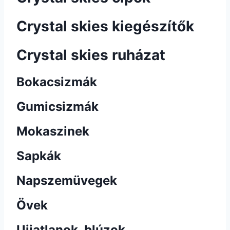
Crystal skies kiegészítők
Crystal skies ruházat
Bokacsizmák
Gumicsizmák
Mokaszinek
Sapkák
Napszemüvegek
Övek
Ujjatlanok, blúzok