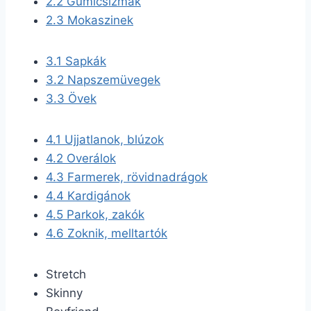
2.2
Gumicsizmák
2.3
Mokaszinek
3.1
Sapkák
3.2
Napszemüvegek
3.3
Övek
4.1
Ujjatlanok, blúzok
4.2
Overálok
4.3
Farmerek, rövidnadrágok
4.4
Kardigánok
4.5
Parkok, zakók
4.6
Zoknik, melltartók
Stretch
Skinny