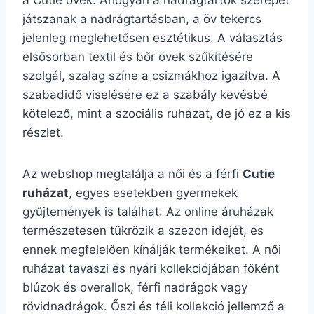
a Cutie övek. Ahogyan a nadrágtartók szerepet
játszanak a nadrágtartásban, a öv tekercs
jelenleg meglehetősen esztétikus. A választás
elsősorban textil és bőr övek szűkítésére
szolgál, szalag színe a csizmákhoz igazítva. A
szabadidő viselésére ez a szabály kevésbé
kötelező, mint a szociális ruházat, de jó ez a kis
részlet.
Az webshop megtalálja a női és a férfi
Cutie
ruházat
, egyes esetekben gyermekek
gyűjtemények is találhat. Az online áruházak
természetesen tükrözik a szezon idejét, és
ennek megfelelően kínálják termékeiket. A női
ruházat tavaszi és nyári kollekciójában főként
blúzok és overallok, férfi nadrágok vagy
rövidnadrágok. Őszi és téli kollekció jellemző a