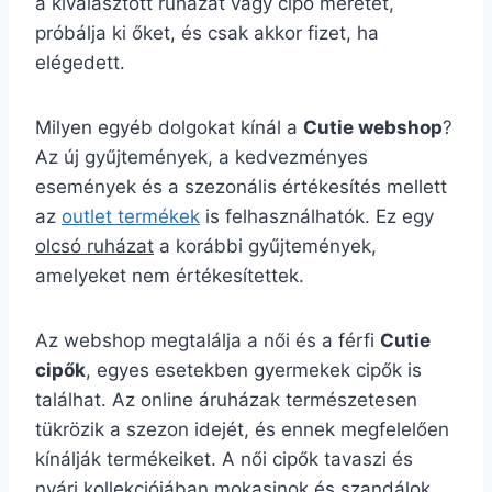
a kiválasztott ruházat vagy cipő méretét,
próbálja ki őket, és csak akkor fizet, ha
elégedett.
Milyen egyéb dolgokat kínál a
Cutie webshop
?
Az új gyűjtemények, a kedvezményes
események és a szezonális értékesítés mellett
az
outlet termékek
is felhasználhatók. Ez egy
olcsó ruházat
a korábbi gyűjtemények,
amelyeket nem értékesítettek.
Az webshop megtalálja a női és a férfi
Cutie
cipők
, egyes esetekben gyermekek cipők is
találhat. Az online áruházak természetesen
tükrözik a szezon idejét, és ennek megfelelően
kínálják termékeiket. A női cipők tavaszi és
nyári kollekciójában mokasinok és szandálok,