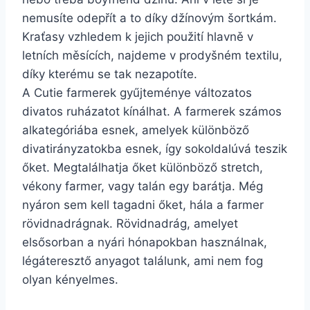
nemusíte odepřít a to díky džínovým šortkám.
Kraťasy vzhledem k jejich použití hlavně v
letních měsících, najdeme v prodyšném textilu,
díky kterému se tak nezapotíte.
A Cutie farmerek gyűjteménye változatos
divatos ruházatot kínálhat. A farmerek számos
alkategóriába esnek, amelyek különböző
divatirányzatokba esnek, így sokoldalúvá teszik
őket. Megtalálhatja őket különböző stretch,
vékony farmer, vagy talán egy barátja. Még
nyáron sem kell tagadni őket, hála a farmer
rövidnadrágnak. Rövidnadrág, amelyet
elsősorban a nyári hónapokban használnak,
légáteresztő anyagot találunk, ami nem fog
olyan kényelmes.