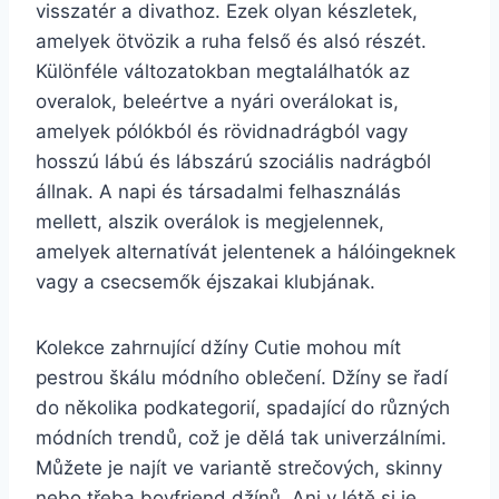
visszatér a divathoz. Ezek olyan készletek,
amelyek ötvözik a ruha felső és alsó részét.
Különféle változatokban megtalálhatók az
overalok, beleértve a nyári overálokat is,
amelyek pólókból és rövidnadrágból vagy
hosszú lábú és lábszárú szociális nadrágból
állnak. A napi és társadalmi felhasználás
mellett, alszik overálok is megjelennek,
amelyek alternatívát jelentenek a hálóingeknek
vagy a csecsemők éjszakai klubjának.
Kolekce zahrnující džíny Cutie mohou mít
pestrou škálu módního oblečení. Džíny se řadí
do několika podkategorií, spadající do různých
módních trendů, což je dělá tak univerzálními.
Můžete je najít ve variantě strečových, skinny
nebo třeba boyfriend džínů. Ani v létě si je