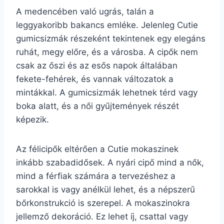
A medencében való ugrás, talán a
leggyakoribb bakancs emléke. Jelenleg Cutie
gumicsizmák részeként tekintenek egy elegáns
ruhát, megy előre, és a városba. A cipők nem
csak az őszi és az esős napok általában
fekete-fehérek, és vannak változatok a
mintákkal. A gumicsizmák lehetnek térd vagy
boka alatt, és a női gyűjtemények részét
képezik.
Az félicipők eltérően a Cutie mokaszinek
inkább szabadidősek. A nyári cipő mind a nők,
mind a férfiak számára a tervezéshez a
sarokkal is vagy anélkül lehet, és a népszerű
bőrkonstrukció is szerepel. A mokaszinokra
jellemző dekoráció. Ez lehet íj, csattal vagy