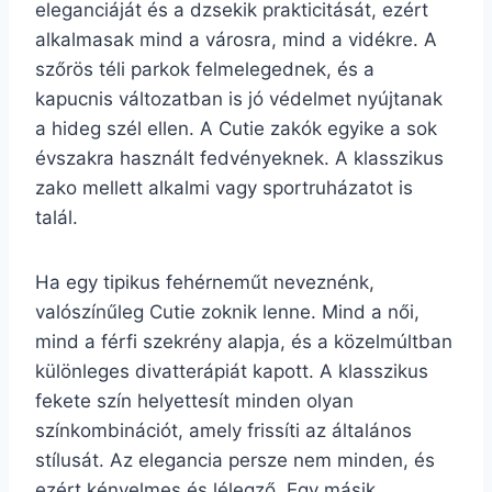
eleganciáját és a dzsekik prakticitását, ezért
alkalmasak mind a városra, mind a vidékre. A
szőrös téli parkok felmelegednek, és a
kapucnis változatban is jó védelmet nyújtanak
a hideg szél ellen. A Cutie zakók egyike a sok
évszakra használt fedvényeknek. A klasszikus
zako mellett alkalmi vagy sportruházatot is
talál.
Ha egy tipikus fehérneműt neveznénk,
valószínűleg Cutie zoknik lenne. Mind a női,
mind a férfi szekrény alapja, és a közelmúltban
különleges divatterápiát kapott. A klasszikus
fekete szín helyettesít minden olyan
színkombinációt, amely frissíti az általános
stílusát. Az elegancia persze nem minden, és
ezért kényelmes és lélegző. Egy másik