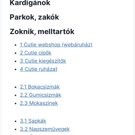
Kardigánok
Parkok, zakók
Zoknik, melltartók
1
Cutie webshop (webáruház)
2
Cutie cipők
3
Cutie kiegészítők
4
Cutie ruházat
2.1
Bokacsizmák
2.2
Gumicsizmák
2.3
Mokaszinek
3.1
Sapkák
3.2
Napszemüvegek