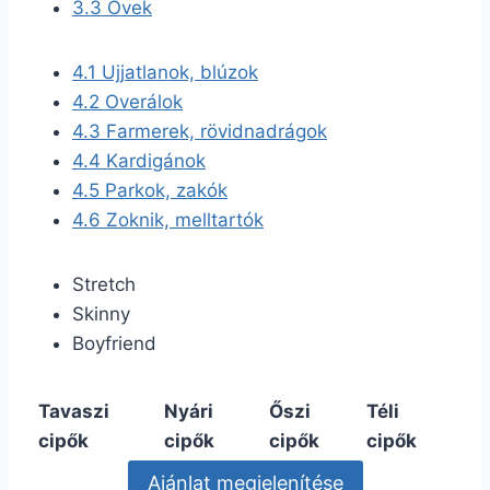
3.3
Övek
4.1
Ujjatlanok, blúzok
4.2
Overálok
4.3
Farmerek, rövidnadrágok
4.4
Kardigánok
4.5
Parkok, zakók
4.6
Zoknik, melltartók
Stretch
Skinny
Boyfriend
Tavaszi
Nyári
Őszi
Téli
cipők
cipők
cipők
cipők