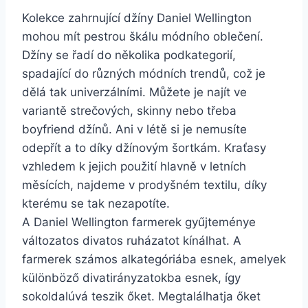
Kolekce zahrnující džíny Daniel Wellington
mohou mít pestrou škálu módního oblečení.
Džíny se řadí do několika podkategorií,
spadající do různých módních trendů, což je
dělá tak univerzálními. Můžete je najít ve
variantě strečových, skinny nebo třeba
boyfriend džínů. Ani v létě si je nemusíte
odepřít a to díky džínovým šortkám. Kraťasy
vzhledem k jejich použití hlavně v letních
měsících, najdeme v prodyšném textilu, díky
kterému se tak nezapotíte.
A Daniel Wellington farmerek gyűjteménye
változatos divatos ruházatot kínálhat. A
farmerek számos alkategóriába esnek, amelyek
különböző divatirányzatokba esnek, így
sokoldalúvá teszik őket. Megtalálhatja őket