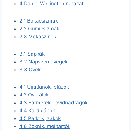
4
Daniel Wellington ruházat
2.1
Bokacsizmák
2.2
Gumicsizmák
2.3
Mokaszinek
3.1
Sapkák
3.2
Napszemüvegek
3.3
Övek
4.1
Ujjatlanok, blúzok
4.2
Overálok
4.3
Farmerek, rövidnadrágok
4.4
Kardigánok
4.5
Parkok, zakók
4.6
Zoknik, melltartók