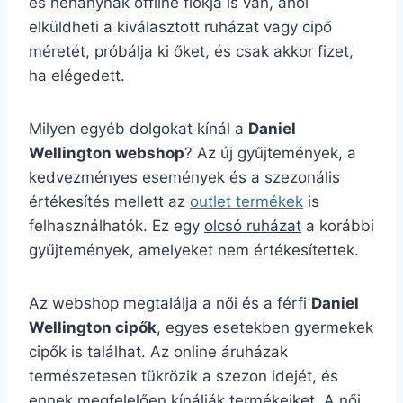
és néhánynak offline fiókja is van, ahol
elküldheti a kiválasztott ruházat vagy cipő
méretét, próbálja ki őket, és csak akkor fizet,
ha elégedett.
Milyen egyéb dolgokat kínál a
Daniel
Wellington webshop
? Az új gyűjtemények, a
kedvezményes események és a szezonális
értékesítés mellett az
outlet termékek
is
felhasználhatók. Ez egy
olcsó ruházat
a korábbi
gyűjtemények, amelyeket nem értékesítettek.
Az webshop megtalálja a női és a férfi
Daniel
Wellington cipők
, egyes esetekben gyermekek
cipők is találhat. Az online áruházak
természetesen tükrözik a szezon idejét, és
ennek megfelelően kínálják termékeiket. A női