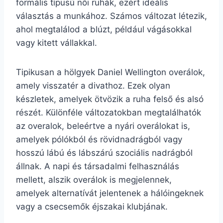
formális típusú női ruhák, ezért ideális
választás a munkához. Számos változat létezik,
ahol megtalálod a blúzt, például vágásokkal
vagy kitett vállakkal.
Tipikusan a hölgyek Daniel Wellington overálok,
amely visszatér a divathoz. Ezek olyan
készletek, amelyek ötvözik a ruha felső és alsó
részét. Különféle változatokban megtalálhatók
az overalok, beleértve a nyári overálokat is,
amelyek pólókból és rövidnadrágból vagy
hosszú lábú és lábszárú szociális nadrágból
állnak. A napi és társadalmi felhasználás
mellett, alszik overálok is megjelennek,
amelyek alternatívát jelentenek a hálóingeknek
vagy a csecsemők éjszakai klubjának.