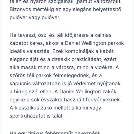
télen és nyáron szolgálnak (pamut változatok).
Bizonyos mértékig ez egy elegáns helyettesítő
pulóver vagy pulóver.
Ha tavaszi, őszi és téli időjárásra alkalmas
kabátot keres, akkor a Daniel Wellington parkok
ideális választás. Ezek kombinálják a kabát
eleganciáját és a dzsekik prakticitását, ezért
alkalmasak mind a városra, mind a vidékre. A
szőrös téli parkok felmelegednek, és a
kapucnis változatban is jó védelmet nyújtanak
a hideg szél ellen. A Daniel Wellington zakók
egyike a sok évszakra használt fedvényeknek.
A klasszikus zako mellett alkalmi vagy
sportruházatot is talál.
Ha egy tipikus fehérneműt neveznénk,