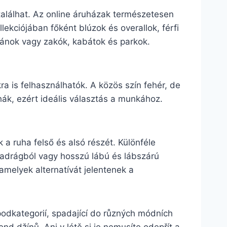
alálhat. Az online áruházak természetesen
lekciójában főként blúzok és overallok, férfi
igánok vagy zakók, kabátok és parkok.
ra is felhasználhatók. A közös szín fehér, de
hák, ezért ideális választás a munkához.
 a ruha felső és alsó részét. Különféle
dnadrágból vagy hosszú lábú és lábszárú
 amelyek alternatívát jelentenek a
podkategorií, spadající do různých módních