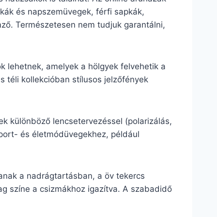
sapkák és napszemüvegek, férfi sapkák,
lemző. Természetesen nem tudjuk garantálni,
k lehetnek, amelyek a hölgyek felvehetik a
 téli kollekcióban stílusos jelzőfények
k különböző lencsetervezéssel (polarizálás,
sport- és életmódüvegekhez, például
anak a nadrágtartásban, a öv tekercs
lag színe a csizmákhoz igazítva. A szabadidő