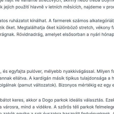
je najít ve variantě strečových, skinny nebo třeba boyfri
jejich použití hlavně v letních měsících, najdeme v pro
atos ruházatot kínálhat. A farmerek számos alkategóri
zik őket. Megtalálhatja őket különböző stretch, vékony 
adrágnak. Rövidnadrág, amelyet elsősorban a nyári hón
k, és egyfajta pulóver, mélyebb nyakkivágással. Milyen
nnak ellátva. A kardigán másik tipikus tulajdonsága a h
olgálnak (pamut változatok). Bizonyos mértékig ez egy e
kabátot keres, akkor a Dogo parkok ideális választás. Ez
a városra, mind a vidékre. A szőrös téli parkok felmeleg
o zakók egyike a sok évszakra használt fedvényeknek. A