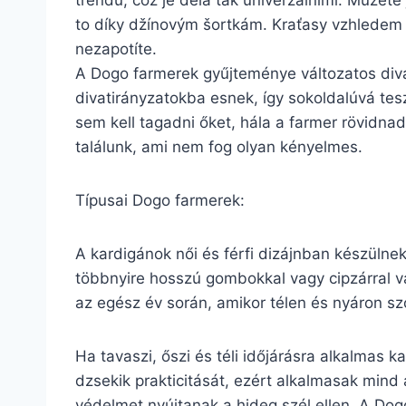
trendů, což je dělá tak univerzálními. Můžete 
to díky džínovým šortkám. Kraťasy vzhledem k 
nezapotíte.
A Dogo farmerek gyűjteménye változatos div
divatirányzatokba esnek, így sokoldalúvá tes
sem kell tagadni őket, hála a farmer rövidn
találunk, ami nem fog olyan kényelmes.
Típusai Dogo farmerek:
A kardigánok női és férfi dizájnban készülne
többnyire hosszú gombokkal vagy cipzárral va
az egész év során, amikor télen és nyáron sz
Ha tavaszi, őszi és téli időjárásra alkalmas 
dzsekik prakticitását, ezért alkalmasak mind 
védelmet nyújtanak a hideg szél ellen. A Dog