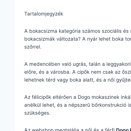
Tartalomjegyzék
A bokacsizma kategória számos szociális és s
bokacsizmák változata? A nyár lehet boka tor
szőrrel.
A medencében való ugrás, talán a leggyakor
előre, és a városba. A cipők nem csak az ősz
lehetnek térd vagy boka alatt, és a női gyűj
Az félicipők eltérően a Dogo mokaszinek inká
anélkül lehet, és a népszerű bőrkonstrukció is
szükséges.
Az webshop megtalálja a női és a férfi
Dogo 