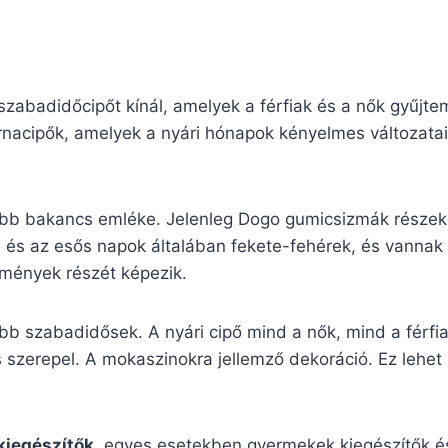
zabadidőcipőt kínál, amelyek a férfiak és a nők gyűjte
nacipők, amelyek a nyári hónapok kényelmes változatai.
ibb bakancs emléke. Jelenleg Dogo gumicsizmák részek
i és az esős napok általában fekete-fehérek, és vannak
temények részét képezik.
bb szabadidősek. A nyári cipő mind a nők, mind a férfi
 szerepel. A mokaszinokra jellemző dekoráció. Ez lehet í
kiegészítők
, egyes esetekben gyermekek kiegészítők és 