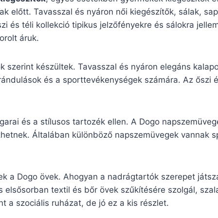
őszak előtt. Tavasszal és nyáron női kiegészítők, sálak, 
zi és téli kollekció tipikus jelzőfényekre és sálokra jel
rolt áruk.
k szerint készültek. Tavasszal és nyáron elegáns kalapo
irándulások és a sporttevékenységek számára. Az őszi és
arai és a stílusos tartozék ellen. A Dogo napszemüvege
lkezhetnek. Általában különböző napszemüvegek vannak 
ek a Dogo övek. Ahogyan a nadrágtartók szerepet játsz
 elsősorban textil és bőr övek szűkítésére szolgál, sza
 a szociális ruházat, de jó ez a kis részlet.