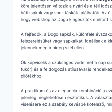
köre jelentősen változik a nyári és a téli id
hátizsákok vagy sporttáskák találhatók. Az ős
hogy webshop az Dogo kiegészítők említett so
A fejfedők, a Dogo sapkák, különféle évszako
felszerelésüket vagy sapkaikat, ideálisak a k
jelennek meg a hideg szél ellen.
Ők képviselik a szükséges védelmet a nap sug
tükör) és a feldolgozás stílusával is rende
pilótákhoz.
A praktikum és az elegancia kombinációja ez
jelenleg meglehetősen esztétikus. A választás
viselésére ez a szabály kevésbé kötelező, mint