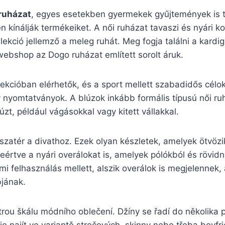
ruházat
, egyes esetekben gyermekek gyűjtemények is t
 kínálják termékeiket. A női ruházat tavaszi és nyári kol
lekció jellemző a meleg ruhát. Meg fogja találni a kard
ebshop az Dogo ruházat említett sorolt áruk.
llekcióban elérhetők, és a sport mellett szabadidős célok
 nyomtatványok. A blúzok inkább formális típusú női ru
zt, például vágásokkal vagy kitett vállakkal.
zatér a divathoz. Ezek olyan készletek, amelyek ötvözik
eértve a nyári overálokat is, amelyek pólókból és rövi
mi felhasználás mellett, alszik overálok is megjelennek,
bjának.
rou škálu módního oblečení. Džíny se řadí do několika 