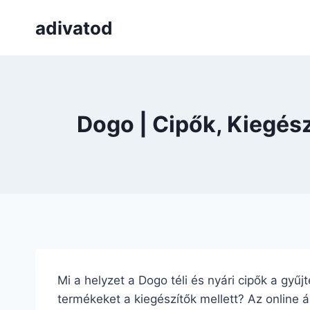
Skip
adivatod
to
content
Dogo | Cipők, Kiegés
Mi a helyzet a Dogo téli és nyári cipők a gyű
termékeket a kiegészítők mellett? Az online á