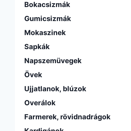
Bokacsizmák
Gumicsizmák
Mokaszinek
Sapkák
Napszemüvegek
Övek
Ujjatlanok, blúzok
Overálok
Farmerek, rövidnadrágok
Kardigánok