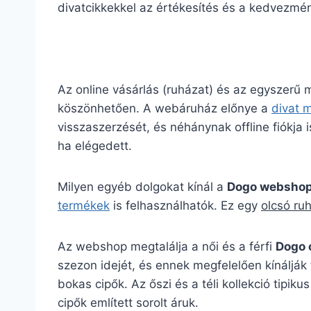
divatcikkekkel az értékesítés és a kedvezmény
Az online vásárlás (ruházat) és az egyszerű
köszönhetően. A webáruház előnye a
divat 
visszaszerzését, és néhánynak offline fiókja is
ha elégedett.
Milyen egyéb dolgokat kínál a
Dogo websho
termékek
is felhasználhatók. Ez egy
olcsó ru
Az webshop megtalálja a női és a férfi
Dogo 
szezon idejét, és ennek megfelelően kínálják 
bokas cipők. Az őszi és a téli kollekció ti
cipők említett sorolt áruk.