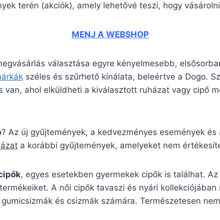
ek terén (akciók), amely lehetővé teszi, hogy vásárolni
MENJ A WEBSHOP
 megvásárlás választása egyre kényelmesebb, elsősorban
márkák
széles és szűrhető kínálata, beleértve a Dogo. 
 van, ahol elküldheti a kiválasztott ruházat vagy cipő mé
p
? Az új gyűjtemények, a kedvezményes események és a 
házat
a korábbi gyűjtemények, amelyeket nem értékesíte
cipők
, egyes esetekben gyermekek cipők is találhat. Az
termékeiket. A női cipők tavaszi és nyári kollekciójába
pikus gumicsizmák és csizmák számára. Természetesen ne