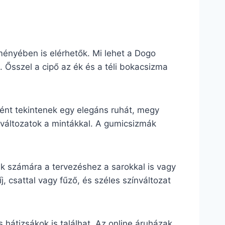
ményében is elérhetők. Mi lehet a Dogo
 Ősszel a cipő az ék és a téli bokacsizma
ént tekintenek egy elegáns ruhát, megy
 változatok a mintákkal. A gumicsizmák
ak számára a tervezéshez a sarokkal is vagy
j, csattal vagy fűző, és széles színváltozat
hátizsákok is találhat. Az online áruházak