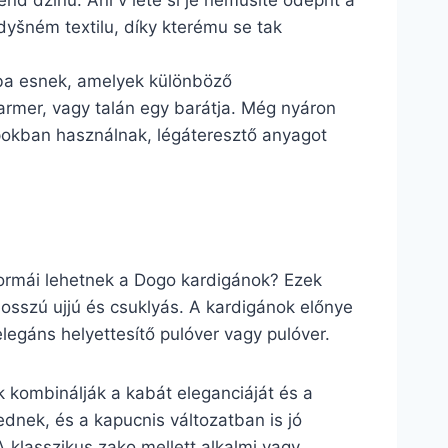
end džínů. Ani v létě si je nemusíte odepřít a
dyšném textilu, díky kterému se tak
ába esnek, amelyek különböző
farmer, vagy talán egy barátja. Még nyáron
apokban használnak, légáteresztő anyagot
 formái lehetnek a Dogo kardigánok? Ezek
osszú ujjú és csuklyás. A kardigánok előnye
legáns helyettesítő pulóver vagy pulóver.
ek kombinálják a kabát eleganciáját és a
ednek, és a kapucnis változatban is jó
 klasszikus zako mellett alkalmi vagy