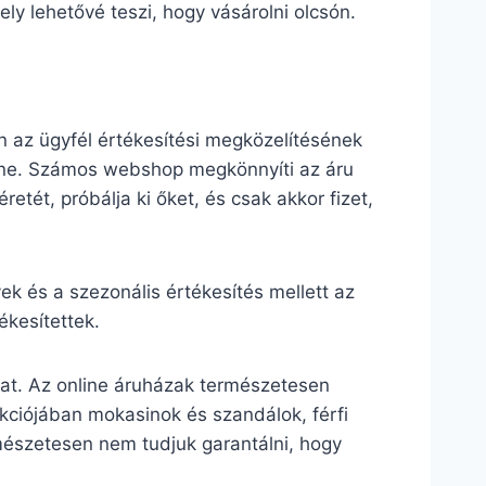
ly lehetővé teszi, hogy vásárolni olcsón.
 az ügyfél értékesítési megközelítésének
Nine. Számos webshop megkönnyíti az áru
retét, próbálja ki őket, és csak akkor fizet,
 és a szezonális értékesítés mellett az
kesítettek.
hat. Az online áruházak természetesen
lekciójában mokasinok és szandálok, férfi
mészetesen nem tudjuk garantálni, hogy