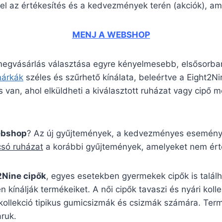
el az értékesítés és a kedvezmények terén (akciók), ame
MENJ A WEBSHOP
 megvásárlás választása egyre kényelmesebb, elsősorban
márkák
széles és szűrhető kínálata, beleértve a Eight2
 van, ahol elküldheti a kiválasztott ruházat vagy cipő mé
ebshop
? Az új gyűjtemények, a kedvezményes események
csó ruházat
a korábbi gyűjtemények, amelyeket nem érté
2Nine cipők
, egyes esetekben gyermekek cipők is talál
n kínálják termékeiket. A női cipők tavaszi és nyári kol
 kollekció tipikus gumicsizmák és csizmák számára. Ter
áruk.