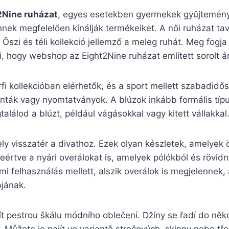
2Nine ruházat
, egyes esetekben gyermekek gyűjteménye
nek megfelelően kínálják termékeiket. A női ruházat tav
 Őszi és téli kollekció jellemző a meleg ruhát. Meg fogj
, hogy webshop az Eight2Nine ruházat említett sorolt á
rfi kollekcióban elérhetők, és a sport mellett szabadidős
nták vagy nyomtatványok. A blúzok inkább formális típus
lálod a blúzt, például vágásokkal vagy kitett vállakkal
y visszatér a divathoz. Ezek olyan készletek, amelyek öt
eértve a nyári overálokat is, amelyek pólókból és rövi
mi felhasználás mellett, alszik overálok is megjelennek,
bjának.
t pestrou škálu módního oblečení. Džíny se řadí do něko