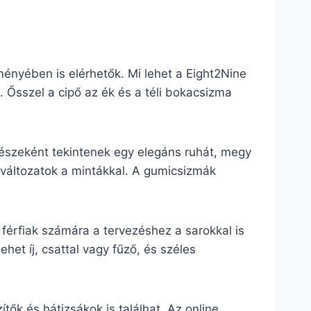
ményében is elérhetők. Mi lehet a Eight2Nine
 Ősszel a cipő az ék és a téli bokacsizma
észeként tekintenek egy elegáns ruhát, megy
 változatok a mintákkal. A gumicsizmák
férfiak számára a tervezéshez a sarokkal is
het íj, csattal vagy fűző, és széles
ők és hátizsákok is találhat. Az online