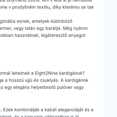
ba boyfriend džínů. Ani v létě si je nemusíte
deme v prodyšném textilu, díky kterému se tak
egóriába esnek, amelyek különböző
farmer, vagy talán egy barátja. Még nyáron
apokban használnak, légáteresztő anyagot
formái lehetnek a Eight2Nine kardigánok?
ga a hosszú ujjú és csuklyás. A kardigánok
z egy elegáns helyettesítő pulóver vagy
s. Ezek kombinálják a kabát eleganciáját és a
ednek, és a kapucnis változatban is jó