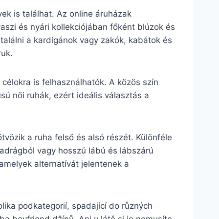
k is találhat. Az online áruházak
aszi és nyári kollekciójában főként blúzok és
a találni a kardigánok vagy zakók, kabátok és
ruk.
 célokra is felhasználhatók. A közös szín
ú női ruhák, ezért ideális választás a
.
vözik a ruha felső és alsó részét. Különféle
dnadrágból vagy hosszú lábú és lábszárú
 amelyek alternatívát jelentenek a
lika podkategorií, spadající do různých