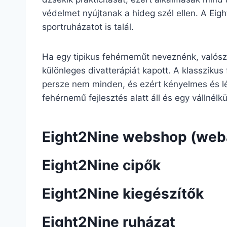
védelmet nyújtanak a hideg szél ellen. A Eig
sportruházatot is talál.
Ha egy tipikus fehérneműt neveznénk, valószí
különleges divatterápiát kapott. A klasszikus 
persze nem minden, és ezért kényelmes és lé
fehérnemű fejlesztés alatt áll és egy vállnélk
Eight2Nine webshop (web
Eight2Nine cipők
Eight2Nine kiegészítők
Eight2Nine ruházat