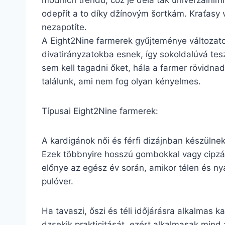
módních trendů, což je dělá tak univerzálními.
odepřít a to díky džínovým šortkám. Kraťasy v
nezapotíte.
A Eight2Nine farmerek gyűjteménye változato
divatirányzatokba esnek, így sokoldalúvá tes
sem kell tagadni őket, hála a farmer rövidn
találunk, ami nem fog olyan kényelmes.
Típusai Eight2Nine farmerek:
A kardigánok női és férfi dizájnban készülne
Ezek többnyire hosszú gombokkal vagy cipzárr
előnye az egész év során, amikor télen és ny
pulóver.
Ha tavaszi, őszi és téli időjárásra alkalmas 
dzsekik prakticitását, ezért alkalmasak mind 