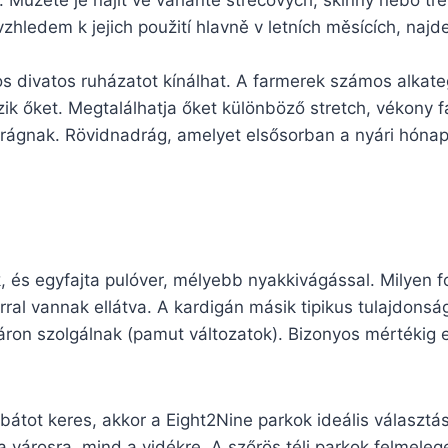
 Můžete je najít ve variantě strečových, skinny nebo tře
zhledem k jejich použití hlavně v letních měsících, naj
s divatos ruházatot kínálhat. A farmerek számos alkat
zik őket. Megtalálhatja őket különböző stretch, vékony 
adrágnak. Rövidnadrág, amelyet elsősorban a nyári hón
k, és egyfajta pulóver, mélyebb nyakkivágással. Milyen 
al vannak ellátva. A kardigán másik tipikus tulajdonsá
áron szolgálnak (pamut változatok). Bizonyos mértékig e
kabátot keres, akkor a Eight2Nine parkok ideális választá
a városra, mind a vidékre. A szőrös téli parkok felmeleg