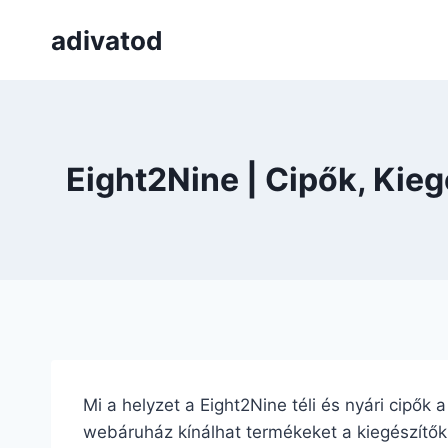
Skip
adivatod
to
content
Eight2Nine | Cipők, Kie
Mi a helyzet a Eight2Nine téli és nyári cipők 
webáruház kínálhat termékeket a kiegészítők m