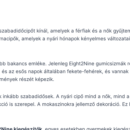
zabadidőcipőt kínál, amelyek a férfiak és a nők gyűjte
nacipők, amelyek a nyári hónapok kényelmes változatai.
ibb bakancs emléke. Jelenleg Eight2Nine gumicsizmák r
i és az esős napok általában fekete-fehérek, és vannak
temények részét képezik.
k inkább szabadidősek. A nyári cipő mind a nők, mind a 
ió is szerepel. A mokaszinokra jellemző dekoráció. Ez le
2Nine kiegészítők
, egyes esetekben gyermekek kiegészít