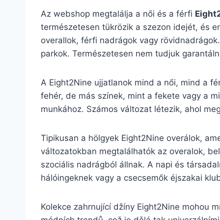
Az webshop megtalálja a női és a férfi
Eight
természetesen tükrözik a szezon idejét, és en
overallok, férfi nadrágok vagy rövidnadrágok.
parkok. Természetesen nem tudjuk garantálni
A Eight2Nine ujjatlanok mind a női, mind a fé
fehér, de más színek, mint a fekete vagy a mi
munkához. Számos változat létezik, ahol megta
Tipikusan a hölgyek Eight2Nine overálok, amel
változatokban megtalálhatók az overalok, bel
szociális nadrágból állnak. A napi és társadal
hálóingeknek vagy a csecsemők éjszakai klu
Kolekce zahrnující džíny Eight2Nine mohou mí