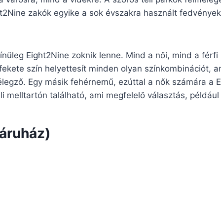
ht2Nine zakók egyike a sok évszakra használt fedvények
nűleg Eight2Nine zoknik lenne. Mind a női, mind a férfi
fekete szín helyettesít minden olyan színkombinációt, ame
legző. Egy másik fehérnemű, ezúttal a nők számára a E
üli melltartón található, ami megfelelő választás, például
áruház)