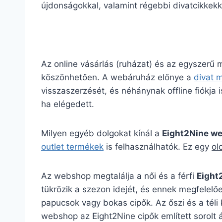
újdonságokkal, valamint régebbi divatcikkekk
Az online vásárlás (ruházat) és az egyszerű
köszönhetően. A webáruház előnye a
divat 
visszaszerzését, és néhánynak offline fiókja is
ha elégedett.
Milyen egyéb dolgokat kínál a
Eight2Nine w
outlet termékek
is felhasználhatók. Ez egy
ol
Az webshop megtalálja a női és a férfi
Eight
tükrözik a szezon idejét, és ennek megfelelőe
papucsok vagy bokas cipők. Az őszi és a téli
webshop az Eight2Nine cipők említett sorolt 