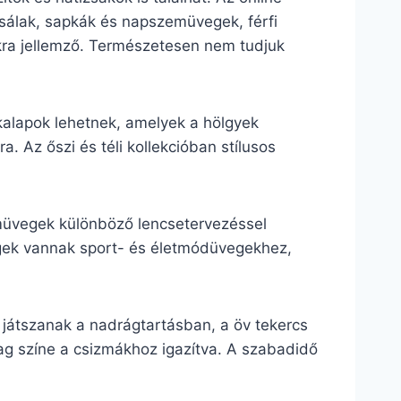
, sálak, sapkák és napszemüvegek, férfi
lokra jellemző. Természetesen nem tudjuk
 kalapok lehetnek, amelyek a hölgyek
. Az őszi és téli kollekcióban stílusos
emüvegek különböző lencsetervezéssel
vegek vannak sport- és életmódüvegekhez,
 játszanak a nadrágtartásban, a öv tekercs
lag színe a csizmákhoz igazítva. A szabadidő