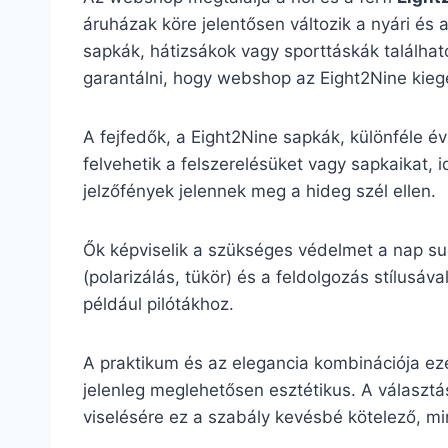
áruházak köre jelentősen változik a nyári és 
sapkák, hátizsákok vagy sporttáskák található
garantálni, hogy webshop az Eight2Nine kiegés
A fejfedők, a Eight2Nine sapkák, különféle é
felvehetik a felszerelésüket vagy sapkaikat, 
jelzőfények jelennek meg a hideg szél ellen.
Ők képviselik a szükséges védelmet a nap su
(polarizálás, tükör) és a feldolgozás stílu
például pilótákhoz.
A praktikum és az elegancia kombinációja ez
jelenleg meglehetősen esztétikus. A választás
viselésére ez a szabály kevésbé kötelező, mint