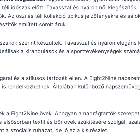
a téli időszak előtt. Tavasszal és nyáron női kiegészítők
k. Az őszi és téli kollekció tipikus jelzőfényekre és sá
zítők említett sorolt áruk.
vszakok szerint készültek. Tavasszal és nyáron elegáns
ideálisak a kirándulások és a sporttevékenységek számára
garai és a stílusos tartozék ellen. A Eight2Nine napsz
sával is rendelkezhetnek. Általában különböző napszemü
ek a Eight2Nine övek. Ahogyan a nadrágtartók szerepet
 elsősorban textil és bőr övek szűkítésére szolgál, sza
 a szociális ruházat, de jó ez a kis részlet.