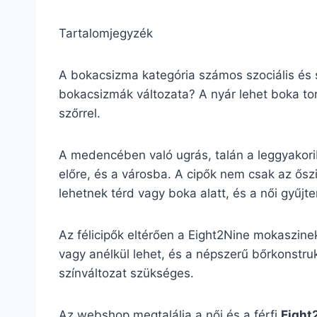
Tartalomjegyzék
A bokacsizma kategória számos szociális és s
bokacsizmák változata? A nyár lehet boka tor
szőrrel.
A medencében való ugrás, talán a leggyakor
előre, és a városba. A cipők nem csak az ősz
lehetnek térd vagy boka alatt, és a női gyűj
Az félicipők eltérően a Eight2Nine mokaszine
vagy anélkül lehet, és a népszerű bőrkonstrukc
színváltozat szükséges.
Az webshop megtalálja a női és a férfi
Eight