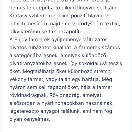
nemusíte odepřít a to díky džínovým šortkám.
Kraťasy vzhledem k jejich použití hlavně v
letních měsících, najdeme v prodyšném textilu,
díky kterému se tak nezapotíte.
A Enjoy farmerek gyűjteménye változatos
divatos ruházatot kínálhat. A farmerek számos
alkategóriába esnek, amelyek különböző
divatirányzatokba esnek, így sokoldalúvá teszik
őket. Megtalálhatja őket különböző stretch,
vékony farmer, vagy talán egy barátja. Még
nyáron sem kell tagadni őket, hála a farmer
rövidnadrágnak. Rövidnadrág, amelyet
elsősorban a nyári hónapokban használnak,
légáteresztő anyagot találunk, ami nem fog
olyan kényelmes.