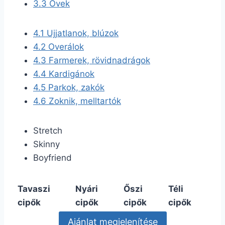
3.3
Övek
4.1
Ujjatlanok, blúzok
4.2
Overálok
4.3
Farmerek, rövidnadrágok
4.4
Kardigánok
4.5
Parkok, zakók
4.6
Zoknik, melltartók
Stretch
Skinny
Boyfriend
Tavaszi
Nyári
Őszi
Téli
cipők
cipők
cipők
cipők