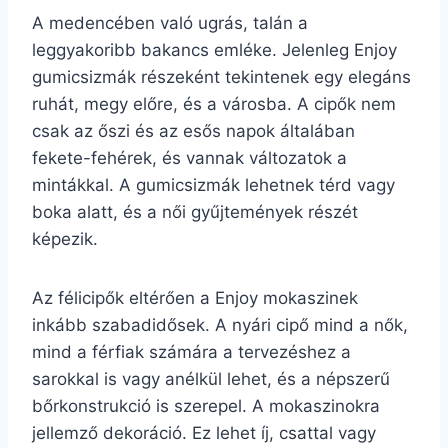
A medencében való ugrás, talán a
leggyakoribb bakancs emléke. Jelenleg Enjoy
gumicsizmák részeként tekintenek egy elegáns
ruhát, megy előre, és a városba. A cipők nem
csak az őszi és az esős napok általában
fekete-fehérek, és vannak változatok a
mintákkal. A gumicsizmák lehetnek térd vagy
boka alatt, és a női gyűjtemények részét
képezik.
Az félicipők eltérően a Enjoy mokaszinek
inkább szabadidősek. A nyári cipő mind a nők,
mind a férfiak számára a tervezéshez a
sarokkal is vagy anélkül lehet, és a népszerű
bőrkonstrukció is szerepel. A mokaszinokra
jellemző dekoráció. Ez lehet íj, csattal vagy