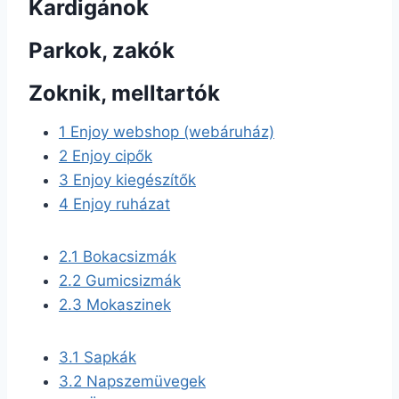
Kardigánok
Parkok, zakók
Zoknik, melltartók
1
Enjoy webshop (webáruház)
2
Enjoy cipők
3
Enjoy kiegészítők
4
Enjoy ruházat
2.1
Bokacsizmák
2.2
Gumicsizmák
2.3
Mokaszinek
3.1
Sapkák
3.2
Napszemüvegek