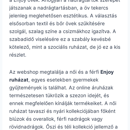
a Enjoy övek. Ahogyan a nadrágtartók szerepet
játszanak a nadrágtartásban, a öv tekercs
jelenleg meglehetősen esztétikus. A választás
elsősorban textil és bőr övek szűkítésére
szolgál, szalag színe a csizmákhoz igazítva. A
szabadidő viselésére ez a szabály kevésbé
kötelező, mint a szociális ruházat, de jó ez a kis
részlet.
Az webshop megtalálja a női és a férfi
Enjoy
ruházat
, egyes esetekben gyermekek
gyűjtemények is találhat. Az online áruházak
természetesen tükrözik a szezon idejét, és
ennek megfelelően kínálják termékeiket. A női
ruházat tavaszi és nyári kollekciójában főként
blúzok és overallok, férfi nadrágok vagy
rövidnadrágok. Őszi és téli kollekció jellemző a