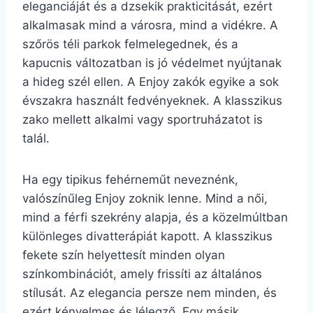
eleganciáját és a dzsekik prakticitását, ezért
alkalmasak mind a városra, mind a vidékre. A
szőrös téli parkok felmelegednek, és a
kapucnis változatban is jó védelmet nyújtanak
a hideg szél ellen. A Enjoy zakók egyike a sok
évszakra használt fedvényeknek. A klasszikus
zako mellett alkalmi vagy sportruházatot is
talál.
Ha egy tipikus fehérneműt neveznénk,
valószínűleg Enjoy zoknik lenne. Mind a női,
mind a férfi szekrény alapja, és a közelmúltban
különleges divatterápiát kapott. A klasszikus
fekete szín helyettesít minden olyan
színkombinációt, amely frissíti az általános
stílusát. Az elegancia persze nem minden, és
ezért kényelmes és lélegző. Egy másik