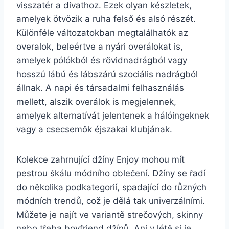
visszatér a divathoz. Ezek olyan készletek,
amelyek ötvözik a ruha felső és alsó részét.
Különféle változatokban megtalálhatók az
overalok, beleértve a nyári overálokat is,
amelyek pólókból és rövidnadrágból vagy
hosszú lábú és lábszárú szociális nadrágból
állnak. A napi és társadalmi felhasználás
mellett, alszik overálok is megjelennek,
amelyek alternatívát jelentenek a hálóingeknek
vagy a csecsemők éjszakai klubjának.
Kolekce zahrnující džíny Enjoy mohou mít
pestrou škálu módního oblečení. Džíny se řadí
do několika podkategorií, spadající do různých
módních trendů, což je dělá tak univerzálními.
Můžete je najít ve variantě strečových, skinny
nebo třeba boyfriend džínů. Ani v létě si je