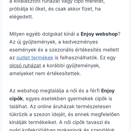
a kiválasztott ruházat vagy cipő méretét,
próbálja ki őket, és csak akkor fizet, ha
elégedett.
Milyen egyéb dolgokat kínál a
Enjoy webshop
?
Az új gyűjtemények, a kedvezményes
események és a szezonális értékesítés mellett
az
outlet termékek
is felhasználhatók. Ez egy
olcsó ruházat
a korábbi gyűjtemények,
amelyeket nem értékesítettek.
Az webshop megtalálja a női és a férfi
Enjoy
cipők
, egyes esetekben gyermekek cipők is
találhat. Az online áruházak természetesen
tükrözik a szezon idejét, és ennek megfelelően
kínálják termékeiket. A női cipők tavaszi és
nyári kollekciójában mokasinok és szandálok,