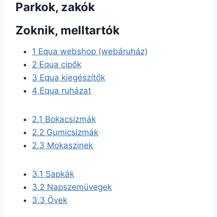
Parkok, zakók
Zoknik, melltartók
1
Equa webshop (webáruház)
2
Equa cipők
3
Equa kiegészítők
4
Equa ruházat
2.1
Bokacsizmák
2.2
Gumicsizmák
2.3
Mokaszinek
3.1
Sapkák
3.2
Napszemüvegek
3.3
Övek