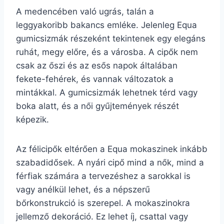
A medencében való ugrás, talán a
leggyakoribb bakancs emléke. Jelenleg Equa
gumicsizmák részeként tekintenek egy elegáns
ruhát, megy előre, és a városba. A cipők nem
csak az őszi és az esős napok általában
fekete-fehérek, és vannak változatok a
mintákkal. A gumicsizmák lehetnek térd vagy
boka alatt, és a női gyűjtemények részét
képezik.
Az félicipők eltérően a Equa mokaszinek inkább
szabadidősek. A nyári cipő mind a nők, mind a
férfiak számára a tervezéshez a sarokkal is
vagy anélkül lehet, és a népszerű
bőrkonstrukció is szerepel. A mokaszinokra
jellemző dekoráció. Ez lehet íj, csattal vagy