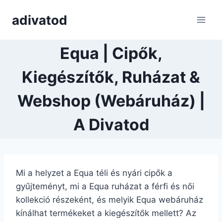
Skip
adivatod
to
content
Equa | Cipők,
Kiegészítők, Ruházat &
Webshop (Webáruház) |
A Divatod
Mi a helyzet a Equa téli és nyári cipők a
gyűjteményt, mi a Equa ruházat a férfi és női
kollekció részeként, és melyik Equa webáruház
kínálhat termékeket a kiegészítők mellett? Az