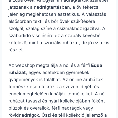
a Equa övek. Ahogyan a nadrágtartók szerepet
játszanak a nadrágtartásban, a öv tekercs
jelenleg meglehetősen esztétikus. A választás
elsősorban textil és bőr övek szűkítésére
szolgál, szalag színe a csizmákhoz igazítva. A
szabadidő viselésére ez a szabály kevésbé
kötelező, mint a szociális ruházat, de jó ez a kis
részlet.
Az webshop megtalálja a női és a férfi
Equa
ruházat
, egyes esetekben gyermekek
gyűjtemények is találhat. Az online áruházak
természetesen tükrözik a szezon idejét, és
ennek megfelelően kínálják termékeiket. A női
ruházat tavaszi és nyári kollekciójában főként
blúzok és overallok, férfi nadrágok vagy
rövidnadrágok. Őszi és téli kollekció jellemző a