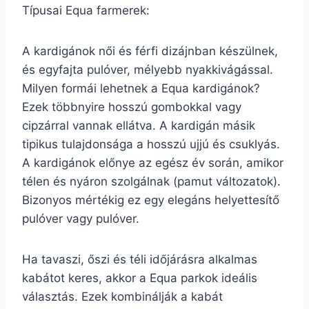
Típusai Equa farmerek:
A kardigánok női és férfi dizájnban készülnek,
és egyfajta pulóver, mélyebb nyakkivágással.
Milyen formái lehetnek a Equa kardigánok?
Ezek többnyire hosszú gombokkal vagy
cipzárral vannak ellátva. A kardigán másik
tipikus tulajdonsága a hosszú ujjú és csuklyás.
A kardigánok előnye az egész év során, amikor
télen és nyáron szolgálnak (pamut változatok).
Bizonyos mértékig ez egy elegáns helyettesítő
pulóver vagy pulóver.
Ha tavaszi, őszi és téli időjárásra alkalmas
kabátot keres, akkor a Equa parkok ideális
választás. Ezek kombinálják a kabát