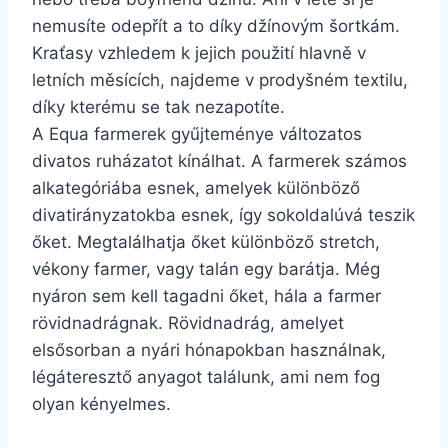
nemusíte odepřít a to díky džínovým šortkám.
Kraťasy vzhledem k jejich použití hlavně v
letních měsících, najdeme v prodyšném textilu,
díky kterému se tak nezapotíte.
A Equa farmerek gyűjteménye változatos
divatos ruházatot kínálhat. A farmerek számos
alkategóriába esnek, amelyek különböző
divatirányzatokba esnek, így sokoldalúvá teszik
őket. Megtalálhatja őket különböző stretch,
vékony farmer, vagy talán egy barátja. Még
nyáron sem kell tagadni őket, hála a farmer
rövidnadrágnak. Rövidnadrág, amelyet
elsősorban a nyári hónapokban használnak,
légáteresztő anyagot találunk, ami nem fog
olyan kényelmes.