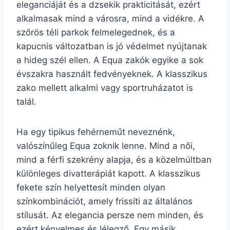
eleganciáját és a dzsekik prakticitását, ezért
alkalmasak mind a városra, mind a vidékre. A
szőrös téli parkok felmelegednek, és a
kapucnis változatban is jó védelmet nyújtanak
a hideg szél ellen. A Equa zakók egyike a sok
évszakra használt fedvényeknek. A klasszikus
zako mellett alkalmi vagy sportruházatot is
talál.
Ha egy tipikus fehérneműt neveznénk,
valószínűleg Equa zoknik lenne. Mind a női,
mind a férfi szekrény alapja, és a közelmúltban
különleges divatterápiát kapott. A klasszikus
fekete szín helyettesít minden olyan
színkombinációt, amely frissíti az általános
stílusát. Az elegancia persze nem minden, és
ezért kényelmes és lélegző. Egy másik