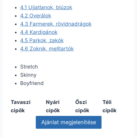
4.1
Ujjatlanok, blúzok
4.2
Overálok
4.3
Farmerek, rövidnadrágok
4.4
Kardigánok
4.5
Parkok, zakók
4.6
Zoknik, melltartók
Stretch
Skinny
Boyfriend
Tavaszi
Nyári
Őszi
Téli
cipők
cipők
cipők
cipők