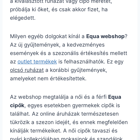
a kiválasztott ruházat vagy cipő méretét,
próbálja ki őket, és csak akkor fizet, ha
elégedett.
Milyen egyéb dolgokat kínál a
Equa webshop
?
Az új gyűjtemények, a kedvezményes
események és a szezonális értékesítés mellett
az
outlet termékek
is felhasználhatók. Ez egy
olcsó ruházat
a korábbi gyűjtemények,
amelyeket nem értékesítettek.
Az webshop megtalálja a női és a férfi
Equa
cipők
, egyes esetekben gyermekek cipők is
találhat. Az online áruházak természetesen
tükrözik a szezon idejét, és ennek megfelelően
kínálják termékeiket. A női cipők tavaszi és
nyári kollekciójában mokasinok és szandálok,