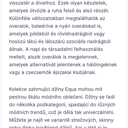
visszatér a divathoz. Ezek olyan készletek,
amelyek ötvözik a ruha felső és alsó részét.
Különféle változatokban megtalálhatók az
overalok, beleértve a nyári overálokat is,
amelyek pólókból és rövidnadrágból vagy
hosszú lábú és lábszárú szociális nadrágból
állnak. A napi és társadalmi felhasználás
mellett, alszik overálok is megjelennek,
amelyek alternatívát jelentenek a hálóingeknek
vagy a csecsemők éjszakai klubjának.
Kolekce zahrnující džíny Equa mohou mít
pestrou škálu módního oblečení. Džíny se řadí
do několika podkategorií, spadající do různých
módních trendů, což je dělá tak univerzálními.
Můžete je najít ve variantě strečových, skinny
nebo třeba boyfriend džínů. Ani v létě si je