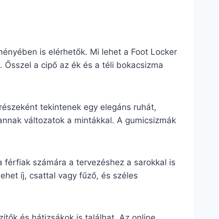
ményében is elérhetők. Mi lehet a Foot Locker
 Ősszel a cipő az ék és a téli bokacsizma
észeként tekintenek egy elegáns ruhát,
vannak változatok a mintákkal. A gumicsizmák
 férfiak számára a tervezéshez a sarokkal is
het íj, csattal vagy fűző, és széles
tők és hátizsákok is találhat. Az online