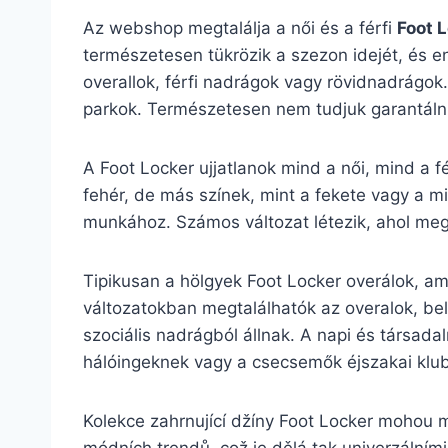
Az webshop megtalálja a női és a férfi
Foot 
természetesen tükrözik a szezon idejét, és en
overallok, férfi nadrágok vagy rövidnadrágok.
parkok. Természetesen nem tudjuk garantálni,
A Foot Locker ujjatlanok mind a női, mind a f
fehér, de más színek, mint a fekete vagy a mi
munkához. Számos változat létezik, ahol megta
Tipikusan a hölgyek Foot Locker overálok, ame
változatokban megtalálhatók az overalok, bel
szociális nadrágból állnak. A napi és társadal
hálóingeknek vagy a csecsemők éjszakai klu
Kolekce zahrnující džíny Foot Locker mohou m