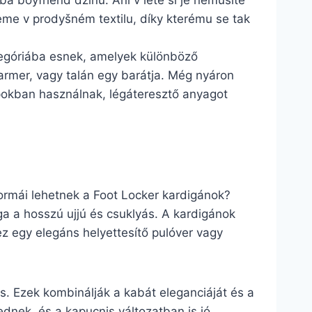
ba boyfriend džínů. Ani v létě si je nemusíte
deme v prodyšném textilu, díky kterému se tak
tegóriába esnek, amelyek különböző
farmer, vagy talán egy barátja. Még nyáron
apokban használnak, légáteresztő anyagot
formái lehetnek a Foot Locker kardigánok?
ga a hosszú ujjú és csuklyás. A kardigánok
z egy elegáns helyettesítő pulóver vagy
ás. Ezek kombinálják a kabát eleganciáját és a
ednek, és a kapucnis változatban is jó