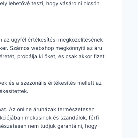
ly lehetővé teszi, hogy vásárolni olcsón.
 az ügyfél értékesítési megközelítésének
ocker. Számos webshop megkönnyíti az áru
retét, próbálja ki őket, és csak akkor fizet,
 és a szezonális értékesítés mellett az
kesítettek.
hat. Az online áruházak természetesen
lekciójában mokasinok és szandálok, férfi
mészetesen nem tudjuk garantálni, hogy