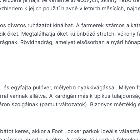
 Můžete je najít ve variantě strečových, skinny nebo tře
zhledem k jejich použití hlavně v letních měsících, naj
os divatos ruházatot kínálhat. A farmerek számos alka
zik őket. Megtalálhatja őket különböző stretch, vékony 
adrágnak. Rövidnadrág, amelyet elsősorban a nyári hón
k, és egyfajta pulóver, mélyebb nyakkivágással. Milyen 
al vannak ellátva. A kardigán másik tipikus tulajdonsá
áron szolgálnak (pamut változatok). Bizonyos mértékig e
kabátot keres, akkor a Foot Locker parkok ideális választ
a városra, mind a vidékre. A szőrös téli parkok felmeleg