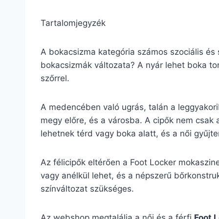
Tartalomjegyzék
A bokacsizma kategória számos szociális és s
bokacsizmák változata? A nyár lehet boka tor
szőrrel.
A medencében való ugrás, talán a leggyakori
megy előre, és a városba. A cipők nem csak 
lehetnek térd vagy boka alatt, és a női gyűj
Az félicipők eltérően a Foot Locker mokaszin
vagy anélkül lehet, és a népszerű bőrkonstrukc
színváltozat szükséges.
Az webshop megtalálja a női és a férfi
Foot 