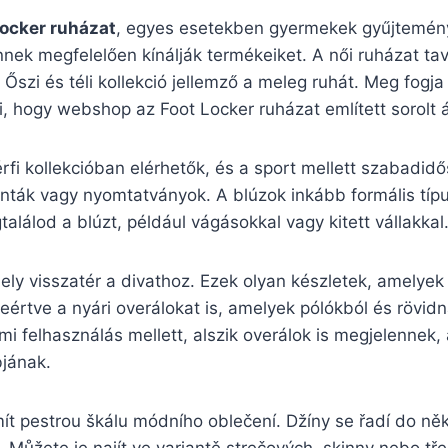
Locker ruházat
, egyes esetekben gyermekek gyűjteménye
nek megfelelően kínálják termékeiket. A női ruházat tav
 Őszi és téli kollekció jellemző a meleg ruhát. Meg fogj
 hogy webshop az Foot Locker ruházat említett sorolt á
érfi kollekcióban elérhetők, és a sport mellett szabadidő
nták vagy nyomtatványok. A blúzok inkább formális típus
lálod a blúzt, például vágásokkal vagy kitett vállakkal
ly visszatér a divathoz. Ezek olyan készletek, amelyek ö
eértve a nyári overálokat is, amelyek pólókból és rövi
mi felhasználás mellett, alszik overálok is megjelennek,
bjának.
ít pestrou škálu módního oblečení. Džíny se řadí do něk