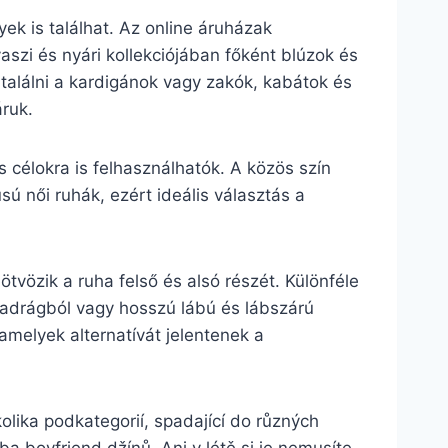
k is találhat. Az online áruházak
aszi és nyári kollekciójában főként blúzok és
a találni a kardigánok vagy zakók, kabátok és
ruk.
s célokra is felhasználhatók. A közös szín
ú női ruhák, ezért ideális választás a
.
tvözik a ruha felső és alsó részét. Különféle
dnadrágból vagy hosszú lábú és lábszárú
 amelyek alternatívát jelentenek a
olika podkategorií, spadající do různých