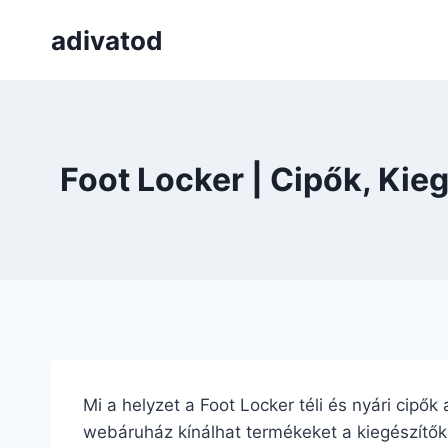
Skip
adivatod
to
content
Foot Locker | Cipők, Ki
Mi a helyzet a Foot Locker téli és nyári cipők
webáruház kínálhat termékeket a kiegészítők m