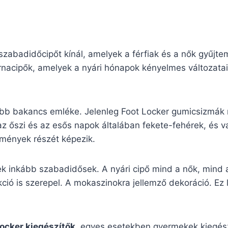
zabadidőcipőt kínál, amelyek a férfiak és a nők gyűjte
nacipők, amelyek a nyári hónapok kényelmes változatai.
bb bakancs emléke. Jelenleg Foot Locker gumicsizmák r
az őszi és az esős napok általában fekete-fehérek, és 
temények részét képezik.
ek inkább szabadidősek. A nyári cipő mind a nők, mind a
ió is szerepel. A mokaszinokra jellemző dekoráció. Ez le
Locker kiegészítők
, egyes esetekben gyermekek kiegészí