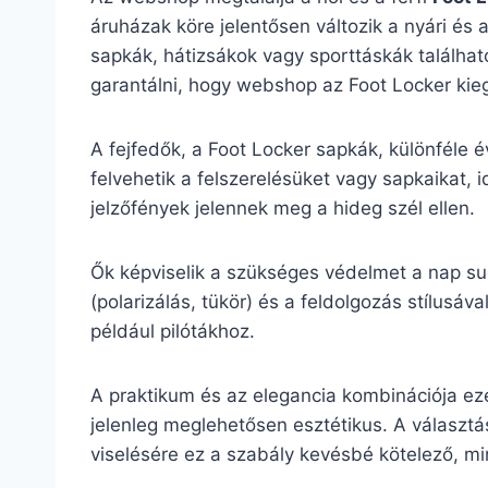
áruházak köre jelentősen változik a nyári és 
sapkák, hátizsákok vagy sporttáskák található
garantálni, hogy webshop az Foot Locker kiegé
A fejfedők, a Foot Locker sapkák, különféle 
felvehetik a felszerelésüket vagy sapkaikat, 
jelzőfények jelennek meg a hideg szél ellen.
Ők képviselik a szükséges védelmet a nap su
(polarizálás, tükör) és a feldolgozás stílu
például pilótákhoz.
A praktikum és az elegancia kombinációja ez
jelenleg meglehetősen esztétikus. A választás
viselésére ez a szabály kevésbé kötelező, mint