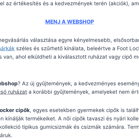
el az értékesítés és a kedvezmények terén (akciók), ame
MENJ A WEBSHOP
 megvásárlás választása egyre kényelmesebb, elsősorban
márkák
széles és szűrhető kínálata, beleértve a Foot L
 van, ahol elküldheti a kiválasztott ruházat vagy cipő mé
webshop
? Az új gyűjtemények, a kedvezményes események
csó ruházat
a korábbi gyűjtemények, amelyeket nem érté
Locker cipők
, egyes esetekben gyermekek cipők is talál
n kínálják termékeiket. A női cipők tavaszi és nyári kol
 kollekció tipikus gumicsizmák és csizmák számára. Ter
áruk.