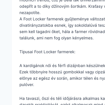
módních trendů, což je dělá tak univerzálními.
odepřít a to díky džínovým šortkám. Kraťasy v
nezapotíte.
A Foot Locker farmerek gyűjteménye változat
divatirányzatokba esnek, így sokoldalúvá tes
sem kell tagadni őket, hála a farmer rövidn
találunk, ami nem fog olyan kényelmes.
Típusai Foot Locker farmerek:
A kardigánok női és férfi dizájnban készülne
Ezek többnyire hosszú gombokkal vagy cipzárr
előnye az egész év során, amikor télen és ny
pulóver.
Ha tavaszi, őszi és téli időjárásra alkalmas 
dzsekik prakticitását, ezért alkalmasak mind 