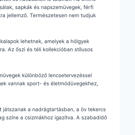
, sálak, sapkák és napszemüvegek, férfi
lokra jellemző. Természetesen nem tudjuk
s kalapok lehetnek, amelyek a hölgyek
. Az őszi és téli kollekcióban stílusos
zemüvegek különböző lencsetervezéssel
vegek vannak sport- és életmódüvegekhez,
 játszanak a nadrágtartásban, a öv tekercs
lag színe a csizmákhoz igazítva. A szabadidő