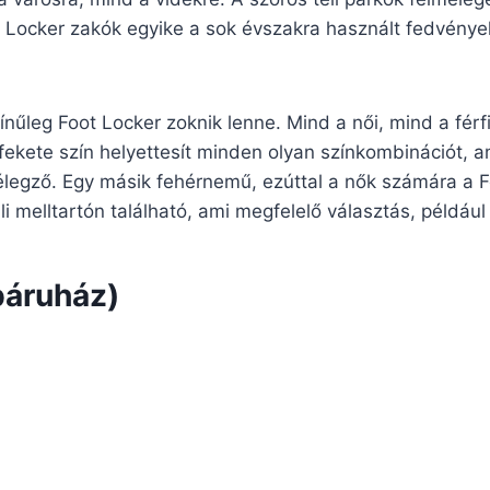
t Locker zakók egyike a sok évszakra használt fedvények
nűleg Foot Locker zoknik lenne. Mind a női, mind a férf
fekete szín helyettesít minden olyan színkombinációt, ame
legző. Egy másik fehérnemű, ezúttal a nők számára a F
üli melltartón található, ami megfelelő választás, például
báruház)