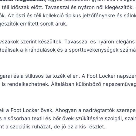
a téli időszak előtt. Tavasszal és nyáron női kiegészítők
k. Az őszi és téli kollekció tipikus jelzőfényekre és sá
szítők említett sorolt áruk.
évszakok szerint készültek. Tavasszal és nyáron elegán
ideálisak a kirándulások és a sporttevékenységek számára
garai és a stílusos tartozék ellen. A Foot Locker naps
sával is rendelkezhetnek. Általában különböző napszemü
ek a Foot Locker övek. Ahogyan a nadrágtartók szerepet
 elsősorban textil és bőr övek szűkítésére szolgál, sza
 a szociális ruházat, de jó ez a kis részlet.