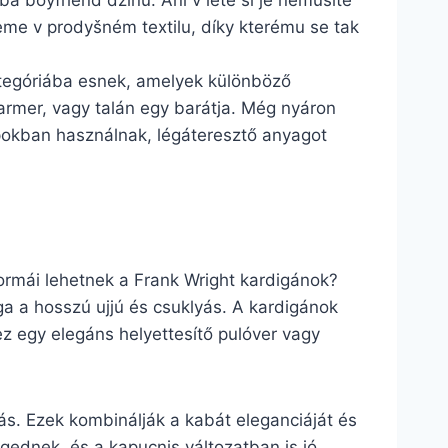
ba boyfriend džínů. Ani v létě si je nemusíte
deme v prodyšném textilu, díky kterému se tak
ategóriába esnek, amelyek különböző
farmer, vagy talán egy barátja. Még nyáron
apokban használnak, légáteresztő anyagot
formái lehetnek a Frank Wright kardigánok?
ga a hosszú ujjú és csuklyás. A kardigánok
z egy elegáns helyettesítő pulóver vagy
tás. Ezek kombinálják a kabát eleganciáját és
egednek, és a kapucnis változatban is jó