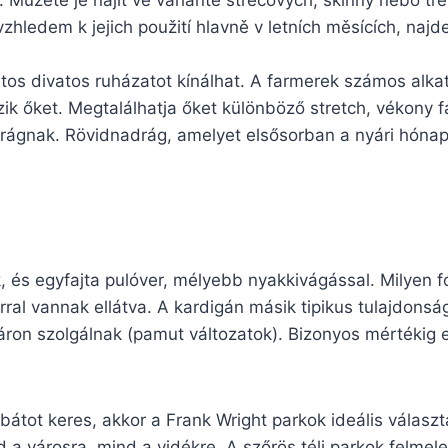
 Můžete je najít ve variantě strečových, skinny nebo tře
zhledem k jejich použití hlavně v letních měsících, naj
tos divatos ruházatot kínálhat. A farmerek számos alk
zik őket. Megtalálhatja őket különböző stretch, vékony 
adrágnak. Rövidnadrág, amelyet elsősorban a nyári hón
k, és egyfajta pulóver, mélyebb nyakkivágással. Milyen 
al vannak ellátva. A kardigán másik tipikus tulajdonsá
áron szolgálnak (pamut változatok). Bizonyos mértékig e
kabátot keres, akkor a Frank Wright parkok ideális válasz
d a városra, mind a vidékre. A szőrös téli parkok felmel