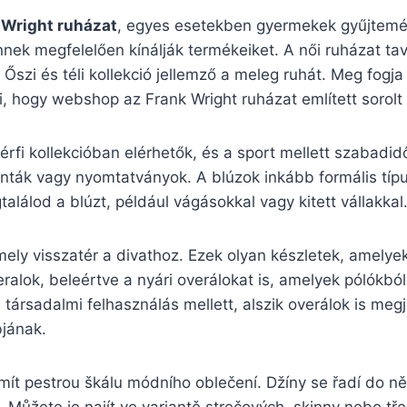
 Wright ruházat
, egyes esetekben gyermekek gyűjtemény
nek megfelelően kínálják termékeiket. A női ruházat tav
 Őszi és téli kollekció jellemző a meleg ruhát. Meg fogj
 hogy webshop az Frank Wright ruházat említett sorolt 
férfi kollekcióban elérhetők, és a sport mellett szabadid
nták vagy nyomtatványok. A blúzok inkább formális típus
lálod a blúzt, például vágásokkal vagy kitett vállakkal
ely visszatér a divathoz. Ezek olyan készletek, amelyek 
ralok, beleértve a nyári overálokat is, amelyek pólókbó
s társadalmi felhasználás mellett, alszik overálok is meg
bjának.
mít pestrou škálu módního oblečení. Džíny se řadí do ně