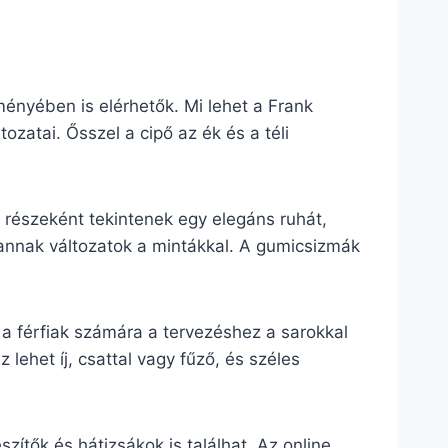
ményében is elérhetők. Mi lehet a Frank
zatai. Ősszel a cipő az ék és a téli
részeként tekintenek egy elegáns ruhát,
vannak változatok a mintákkal. A gumicsizmák
 a férfiak számára a tervezéshez a sarokkal
 lehet íj, csattal vagy fűző, és széles
ítők és hátizsákok is találhat. Az online