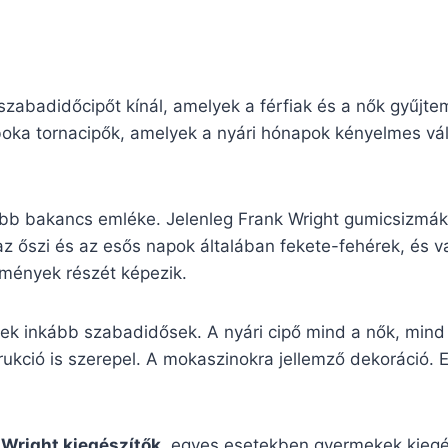
zabadidőcipőt kínál, amelyek a férfiak és a nők gyűjte
oka tornacipők, amelyek a nyári hónapok kényelmes válto
bb bakancs emléke. Jelenleg Frank Wright gumicsizmák 
az őszi és az esős napok általában fekete-fehérek, és 
temények részét képezik.
nek inkább szabadidősek. A nyári cipő mind a nők, mind
ukció is szerepel. A mokaszinokra jellemző dekoráció. Ez
 Wright kiegészítők
, egyes esetekben gyermekek kiegész