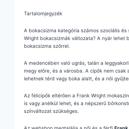
Tartalomjegyzék
A bokacsizma kategória számos szociális és s
Wright bokacsizmák változata? A nyár lehet b
bokacsizma szőrrel.
A medencében való ugrás, talán a leggyakori
megy előre, és a városba. A cipők nem csak 
lehetnek térd vagy boka alatt, és a női gyűj
Az félicipők eltérően a Frank Wright mokaszi
is vagy anélkül lehet, és a népszerű bőrkonstr
színváltozat szükséges.
Az webshop megtalálja a női és a férfi
Frank