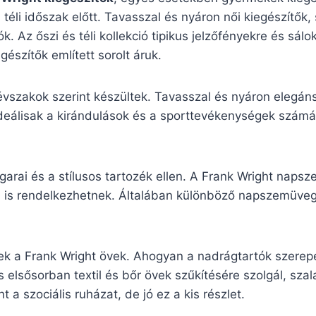
a téli időszak előtt. Tavasszal és nyáron női kiegészítők
k. Az őszi és téli kollekció tipikus jelzőfényekre és sá
észítők említett sorolt áruk.
 évszakok szerint készültek. Tavasszal és nyáron elegán
ideálisak a kirándulások és a sporttevékenységek számára
garai és a stílusos tartozék ellen. A Frank Wright nap
sával is rendelkezhetnek. Általában különböző napszemü
ek a Frank Wright övek. Ahogyan a nadrágtartók szerepe
 elsősorban textil és bőr övek szűkítésére szolgál, sza
 a szociális ruházat, de jó ez a kis részlet.