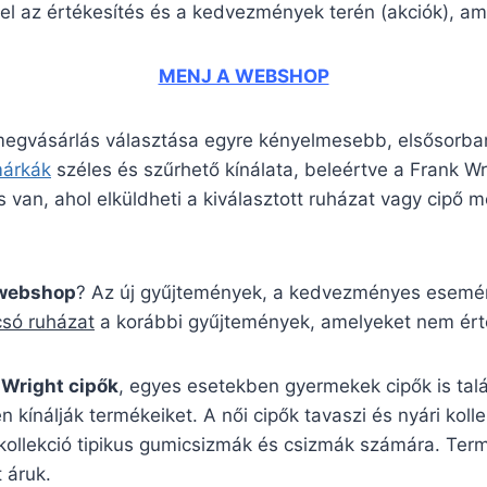
el az értékesítés és a kedvezmények terén (akciók), ame
MENJ A WEBSHOP
 megvásárlás választása egyre kényelmesebb, elsősorban
márkák
széles és szűrhető kínálata, beleértve a Frank 
 van, ahol elküldheti a kiválasztott ruházat vagy cipő mé
 webshop
? Az új gyűjtemények, a kedvezményes esemény
csó ruházat
a korábbi gyűjtemények, amelyeket nem érté
 Wright cipők
, egyes esetekben gyermekek cipők is tal
n kínálják termékeiket. A női cipők tavaszi és nyári kol
 kollekció tipikus gumicsizmák és csizmák számára. Ter
 áruk.