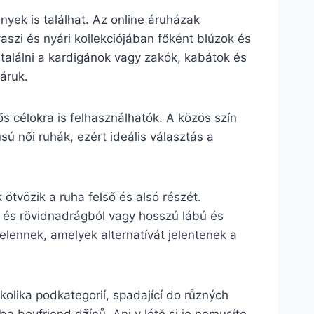
ek is találhat. Az online áruházak
aszi és nyári kollekciójában főként blúzok és
a találni a kardigánok vagy zakók, kabátok és
áruk.
ős célokra is felhasználhatók. A közös szín
ú női ruhák, ezért ideális választás a
.
ötvözik a ruha felső és alsó részét.
l és rövidnadrágból vagy hosszú lábú és
jelennek, amelyek alternatívát jelentenek a
kolika podkategorií, spadající do různých