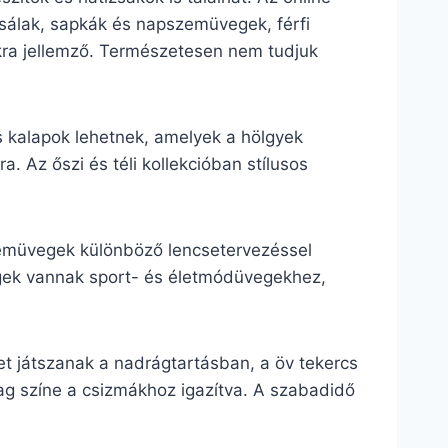
, sálak, sapkák és napszemüvegek, férfi
lokra jellemző. Természetesen nem tudjuk
s kalapok lehetnek, amelyek a hölgyek
. Az őszi és téli kollekcióban stílusos
szemüvegek különböző lencsetervezéssel
vegek vannak sport- és életmódüvegekhez,
t játszanak a nadrágtartásban, a öv tekercs
lag színe a csizmákhoz igazítva. A szabadidő