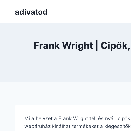
Skip
adivatod
to
content
Frank Wright | Cipők
Mi a helyzet a Frank Wright téli és nyári cipő
webáruház kínálhat termékeket a kiegészítők m