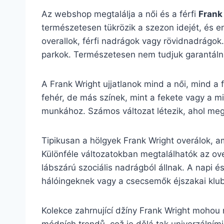
Az webshop megtalálja a női és a férfi
Frank
természetesen tükrözik a szezon idejét, és en
overallok, férfi nadrágok vagy rövidnadrágok.
parkok. Természetesen nem tudjuk garantálni,
A Frank Wright ujjatlanok mind a női, mind a 
fehér, de más színek, mint a fekete vagy a mi
munkához. Számos változat létezik, ahol megta
Tipikusan a hölgyek Frank Wright overálok, am
Különféle változatokban megtalálhatók az ove
lábszárú szociális nadrágból állnak. A napi é
hálóingeknek vagy a csecsemők éjszakai klu
Kolekce zahrnující džíny Frank Wright mohou 