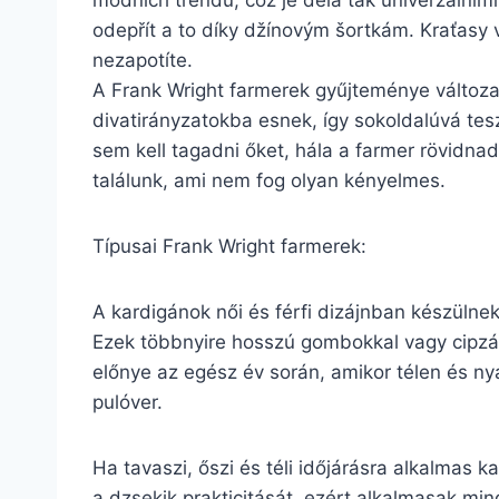
módních trendů, což je dělá tak univerzálními.
odepřít a to díky džínovým šortkám. Kraťasy v
nezapotíte.
A Frank Wright farmerek gyűjteménye változa
divatirányzatokba esnek, így sokoldalúvá tes
sem kell tagadni őket, hála a farmer rövidn
találunk, ami nem fog olyan kényelmes.
Típusai Frank Wright farmerek:
A kardigánok női és férfi dizájnban készülne
Ezek többnyire hosszú gombokkal vagy cipzárr
előnye az egész év során, amikor télen és ny
pulóver.
Ha tavaszi, őszi és téli időjárásra alkalmas 
a dzsekik prakticitását, ezért alkalmasak min