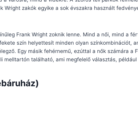
nk Wright zakók egyike a sok évszakra használt fedvénye
nűleg Frank Wright zoknik lenne. Mind a női, mind a fér
fekete szín helyettesít minden olyan színkombinációt, ame
legző. Egy másik fehérnemű, ezúttal a nők számára a F
üli melltartón található, ami megfelelő választás, például
ebáruház)