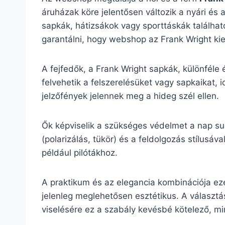
áruházak köre jelentősen változik a nyári és 
sapkák, hátizsákok vagy sporttáskák található
garantálni, hogy webshop az Frank Wright kieg
A fejfedők, a Frank Wright sapkák, különféle
felvehetik a felszerelésüket vagy sapkaikat, 
jelzőfények jelennek meg a hideg szél ellen.
Ők képviselik a szükséges védelmet a nap su
(polarizálás, tükör) és a feldolgozás stílu
például pilótákhoz.
A praktikum és az elegancia kombinációja ez
jelenleg meglehetősen esztétikus. A választás
viselésére ez a szabály kevésbé kötelező, mint