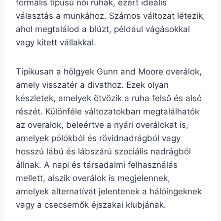
formális típusú női ruhák, ezért ideális
választás a munkához. Számos változat létezik,
ahol megtalálod a blúzt, például vágásokkal
vagy kitett vállakkal.
Tipikusan a hölgyek Gunn and Moore overálok,
amely visszatér a divathoz. Ezek olyan
készletek, amelyek ötvözik a ruha felső és alsó
részét. Különféle változatokban megtalálhatók
az overalok, beleértve a nyári overálokat is,
amelyek pólókból és rövidnadrágból vagy
hosszú lábú és lábszárú szociális nadrágból
állnak. A napi és társadalmi felhasználás
mellett, alszik overálok is megjelennek,
amelyek alternatívát jelentenek a hálóingeknek
vagy a csecsemők éjszakai klubjának.