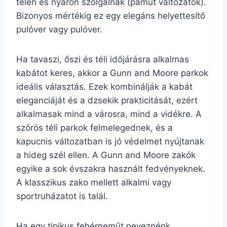
télen és nyáron szolgálnak (pamut változatok).
Bizonyos mértékig ez egy elegáns helyettesítő
pulóver vagy pulóver.
Ha tavaszi, őszi és téli időjárásra alkalmas
kabátot keres, akkor a Gunn and Moore parkok
ideális választás. Ezek kombinálják a kabát
eleganciáját és a dzsekik prakticitását, ezért
alkalmasak mind a városra, mind a vidékre. A
szőrös téli parkok felmelegednek, és a
kapucnis változatban is jó védelmet nyújtanak
a hideg szél ellen. A Gunn and Moore zakók
egyike a sok évszakra használt fedvényeknek.
A klasszikus zako mellett alkalmi vagy
sportruházatot is talál.
Ha egy tipikus fehérneműt neveznénk,