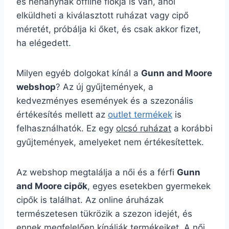
és néhánynak offline fiókja is van, ahol
elküldheti a kiválasztott ruházat vagy cipő
méretét, próbálja ki őket, és csak akkor fizet,
ha elégedett.
Milyen egyéb dolgokat kínál a
Gunn and Moore
webshop
? Az új gyűjtemények, a
kedvezményes események és a szezonális
értékesítés mellett az
outlet termékek
is
felhasználhatók. Ez egy
olcsó ruházat
a korábbi
gyűjtemények, amelyeket nem értékesítettek.
Az webshop megtalálja a női és a férfi
Gunn
and Moore cipők
, egyes esetekben gyermekek
cipők is találhat. Az online áruházak
természetesen tükrözik a szezon idejét, és
ennek megfelelően kínálják termékeiket. A női