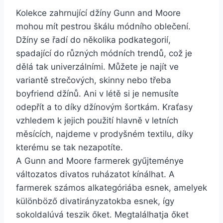
Kolekce zahrnující džíny Gunn and Moore
mohou mít pestrou škálu módního oblečení.
Džíny se řadí do několika podkategorií,
spadající do různých módních trendů, což je
dělá tak univerzálními. Můžete je najít ve
variantě strečových, skinny nebo třeba
boyfriend džínů. Ani v létě si je nemusíte
odepřít a to díky džínovým šortkám. Kraťasy
vzhledem k jejich použití hlavně v letních
měsících, najdeme v prodyšném textilu, díky
kterému se tak nezapotíte.
A Gunn and Moore farmerek gyűjteménye
változatos divatos ruházatot kínálhat. A
farmerek számos alkategóriába esnek, amelyek
különböző divatirányzatokba esnek, így
sokoldalúvá teszik őket. Megtalálhatja őket