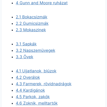
4
Gunn and Moore ruházat
2.1
Bokacsizmák
2.2
Gumicsizmák
2.3
Mokaszinek
3.1
Sapkák
3.2
Napszemüvegek
3.3
Övek
4.1
Ujjatlanok, blúzok
4.2
Overálok
4.3
Farmerek, rövidnadrágok
4.4
Kardigánok
4.5
Parkok, zakók
4.6
Zoknik, melltartók