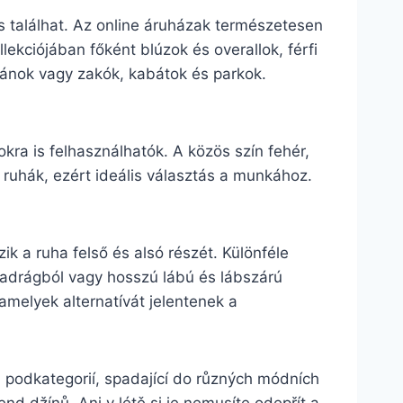
 találhat. Az online áruházak természetesen
lekciójában főként blúzok és overallok, férfi
igánok vagy zakók, kabátok és parkok.
okra is felhasználhatók. A közös szín fehér,
 ruhák, ezért ideális választás a munkához.
k a ruha felső és alsó részét. Különféle
dnadrágból vagy hosszú lábú és lábszárú
 amelyek alternatívát jelentenek a
a podkategorií, spadající do různých módních