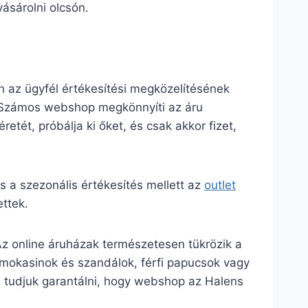
ásárolni olcsón.
 az ügyfél értékesítési megközelítésének
. Számos webshop megkönnyíti az áru
retét, próbálja ki őket, és csak akkor fizet,
a szezonális értékesítés mellett az
outlet
ttek.
Az online áruházak természetesen tükrözik a
n mokasinok és szandálok, férfi papucsok vagy
m tudjuk garantálni, hogy webshop az Halens