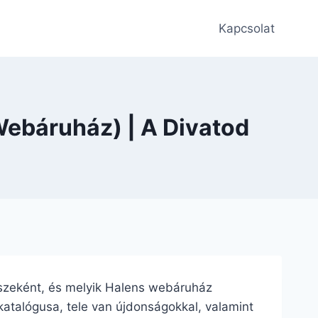
Kapcsolat
Webáruház) | A Divatod
 részeként, és melyik Halens webáruház
 katalógusa, tele van újdonságokkal, valamint