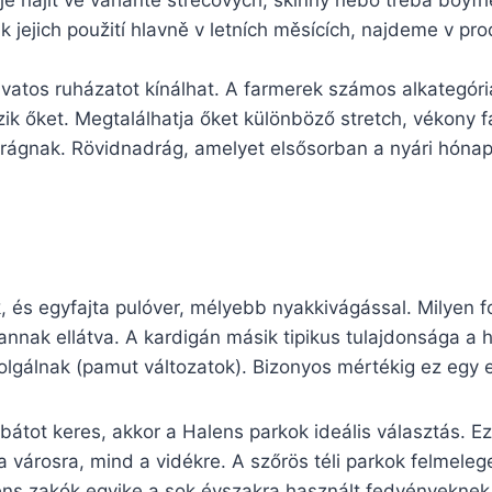
je najít ve variantě strečových, skinny nebo třeba boyfri
jejich použití hlavně v letních měsících, najdeme v pro
vatos ruházatot kínálhat. A farmerek számos alkategó
zik őket. Megtalálhatja őket különböző stretch, vékony 
adrágnak. Rövidnadrág, amelyet elsősorban a nyári hón
k, és egyfajta pulóver, mélyebb nyakkivágással. Milyen 
nnak ellátva. A kardigán másik tipikus tulajdonsága a h
olgálnak (pamut változatok). Bizonyos mértékig ez egy e
kabátot keres, akkor a Halens parkok ideális választás. 
a városra, mind a vidékre. A szőrös téli parkok felmeleg
ens zakók egyike a sok évszakra használt fedvényeknek.