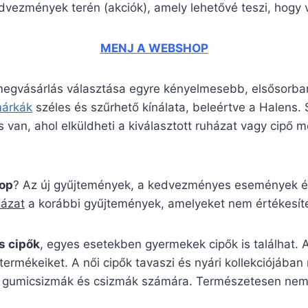
edvezmények terén (akciók), amely lehetővé teszi, hogy v
MENJ A WEBSHOP
 megvásárlás választása egyre kényelmesebb, elsősorban
márkák
széles és szűrhető kínálata, beleértve a Halens
 van, ahol elküldheti a kiválasztott ruházat vagy cipő mé
op
? Az új gyűjtemények, a kedvezményes események és 
házat
a korábbi gyűjtemények, amelyeket nem értékesíte
s cipők
, egyes esetekben gyermekek cipők is találhat. 
termékeiket. A női cipők tavaszi és nyári kollekciójába
pikus gumicsizmák és csizmák számára. Természetesen ne