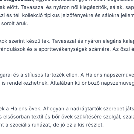
őszak előtt. Tavasszal és nyáron női kiegészítők, sálak, 
zi és téli kollekció tipikus jelzőfényekre és sálokra jel
sorolt áruk.
kok szerint készültek. Tavasszal és nyáron elegáns kala
irándulások és a sporttevékenységek számára. Az őszi és
garai és a stílusos tartozék ellen. A Halens napszemüv
sával is rendelkezhetnek. Általában különböző napszemü
ek a Halens övek. Ahogyan a nadrágtartók szerepet ját
 elsősorban textil és bőr övek szűkítésére szolgál, sza
 a szociális ruházat, de jó ez a kis részlet.