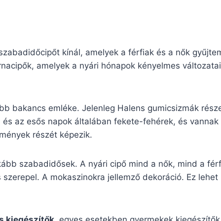
zabadidőcipőt kínál, amelyek a férfiak és a nők gyűjte
nacipők, amelyek a nyári hónapok kényelmes változatai.
ibb bakancs emléke. Jelenleg Halens gumicsizmák része
i és az esős napok általában fekete-fehérek, és vannak
temények részét képezik.
kább szabadidősek. A nyári cipő mind a nők, mind a fér
 szerepel. A mokaszinokra jellemző dekoráció. Ez lehet í
s kiegészítők
, egyes esetekben gyermekek kiegészítők é