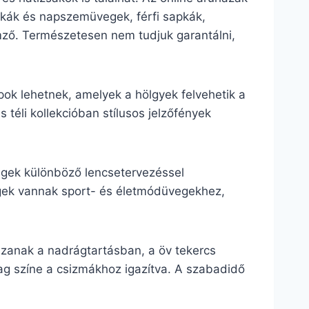
sapkák és napszemüvegek, férfi sapkák,
lemző. Természetesen nem tudjuk garantálni,
pok lehetnek, amelyek a hölgyek felvehetik a
 téli kollekcióban stílusos jelzőfények
egek különböző lencsetervezéssel
vegek vannak sport- és életmódüvegekhez,
szanak a nadrágtartásban, a öv tekercs
lag színe a csizmákhoz igazítva. A szabadidő