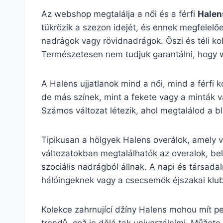
Az webshop megtalálja a női és a férfi
Halen
tükrözik a szezon idejét, és ennek megfelelően
nadrágok vagy rövidnadrágok. Őszi és téli kol
Természetesen nem tudjuk garantálni, hogy w
A Halens ujjatlanok mind a női, mind a férfi k
de más színek, mint a fekete vagy a minták v
Számos változat létezik, ahol megtalálod a blú
Tipikusan a hölgyek Halens overálok, amely vi
változatokban megtalálhatók az overalok, bel
szociális nadrágból állnak. A napi és társadal
hálóingeknek vagy a csecsemők éjszakai klu
Kolekce zahrnující džíny Halens mohou mít pe