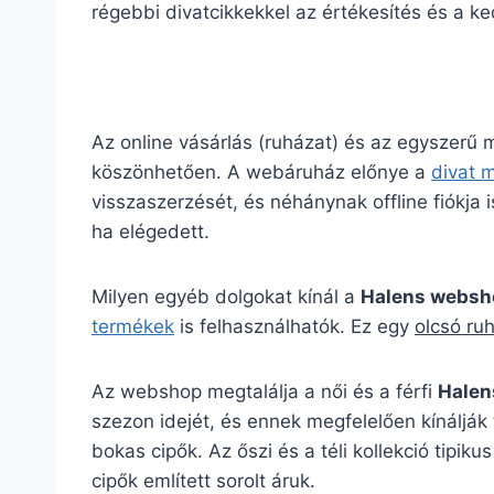
régebbi divatcikkekkel az értékesítés és a k
Az online vásárlás (ruházat) és az egyszerű
köszönhetően. A webáruház előnye a
divat 
visszaszerzését, és néhánynak offline fiókja is
ha elégedett.
Milyen egyéb dolgokat kínál a
Halens websh
termékek
is felhasználhatók. Ez egy
olcsó ru
Az webshop megtalálja a női és a férfi
Halen
szezon idejét, és ennek megfelelően kínálják 
bokas cipők. Az őszi és a téli kollekció ti
cipők említett sorolt áruk.