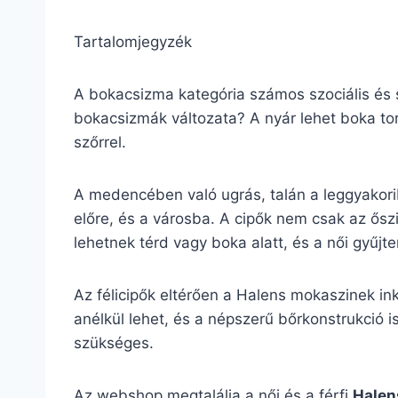
Tartalomjegyzék
A bokacsizma kategória számos szociális és s
bokacsizmák változata? A nyár lehet boka tor
szőrrel.
A medencében való ugrás, talán a leggyakor
előre, és a városba. A cipők nem csak az ősz
lehetnek térd vagy boka alatt, és a női gyűj
Az félicipők eltérően a Halens mokaszinek in
anélkül lehet, és a népszerű bőrkonstrukció is
szükséges.
Az webshop megtalálja a női és a férfi
Halen