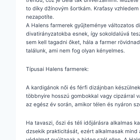
trendů, což je dělá tak univerzálními. Můžete 
to díky džínovým šortkám. Kraťasy vzhledem k 
nezapotíte.
A Halens farmerek gyűjteménye változatos di
divatirányzatokba esnek, így sokoldalúvá tes
sem kell tagadni őket, hála a farmer rövidn
találunk, ami nem fog olyan kényelmes.
Típusai Halens farmerek:
A kardigánok női és férfi dizájnban készülne
többnyire hosszú gombokkal vagy cipzárral va
az egész év során, amikor télen és nyáron sz
Ha tavaszi, őszi és téli időjárásra alkalmas 
dzsekik prakticitását, ezért alkalmasak mind 
védelmet nyújtanak a hideg szél ellen. A Hal