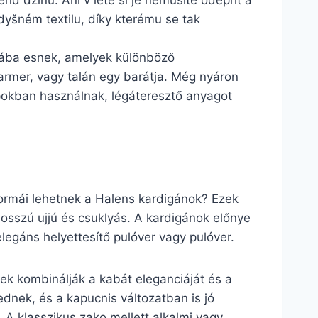
end džínů. Ani v létě si je nemusíte odepřít a
dyšném textilu, díky kterému se tak
riába esnek, amelyek különböző
farmer, vagy talán egy barátja. Még nyáron
apokban használnak, légáteresztő anyagot
formái lehetnek a Halens kardigánok? Ezek
osszú ujjú és csuklyás. A kardigánok előnye
legáns helyettesítő pulóver vagy pulóver.
Ezek kombinálják a kabát eleganciáját és a
ednek, és a kapucnis változatban is jó
 A klasszikus zako mellett alkalmi vagy