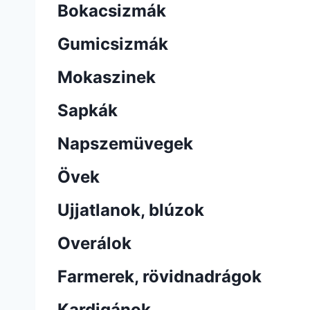
Bokacsizmák
Gumicsizmák
Mokaszinek
Sapkák
Napszemüvegek
Övek
Ujjatlanok, blúzok
Overálok
Farmerek, rövidnadrágok
Kardigánok