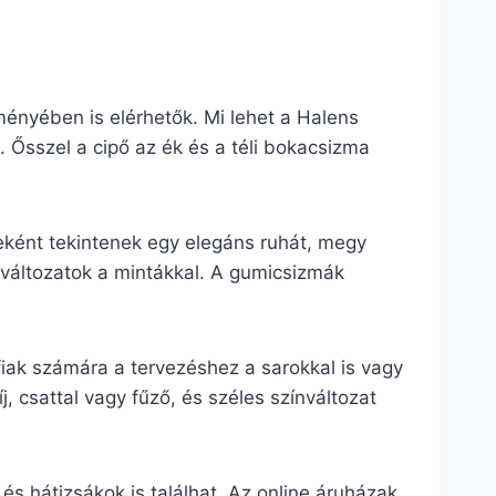
ményében is elérhetők. Mi lehet a Halens
 Ősszel a cipő az ék és a téli bokacsizma
ként tekintenek egy elegáns ruhát, megy
 változatok a mintákkal. A gumicsizmák
fiak számára a tervezéshez a sarokkal is vagy
j, csattal vagy fűző, és széles színváltozat
s hátizsákok is találhat. Az online áruházak