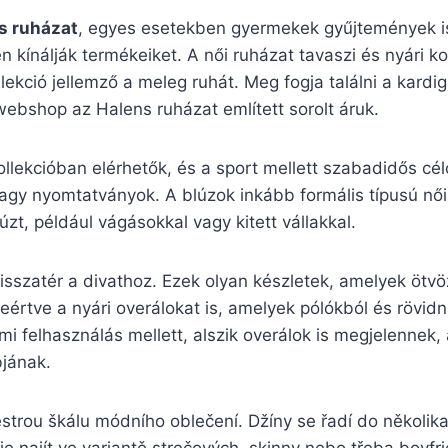
s ruházat
, egyes esetekben gyermekek gyűjtemények is
 kínálják termékeiket. A női ruházat tavaszi és nyári kol
lekció jellemző a meleg ruhát. Meg fogja találni a kard
ebshop az Halens ruházat említett sorolt áruk.
ollekcióban elérhetők, és a sport mellett szabadidős cél
agy nyomtatványok. A blúzok inkább formális típusú női
zt, például vágásokkal vagy kitett vállakkal.
sszatér a divathoz. Ezek olyan készletek, amelyek ötvözi
eértve a nyári overálokat is, amelyek pólókból és rövi
mi felhasználás mellett, alszik overálok is megjelennek,
bjának.
strou škálu módního oblečení. Džíny se řadí do několik