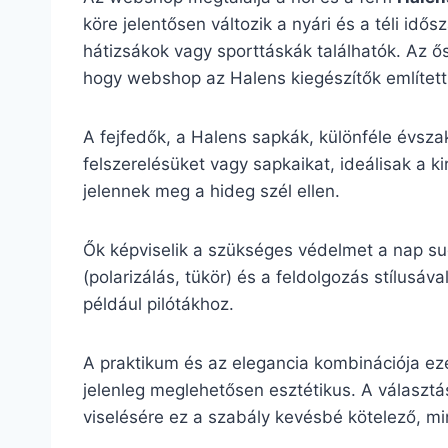
köre jelentősen változik a nyári és a téli id
hátizsákok vagy sporttáskák találhatók. Az ős
hogy webshop az Halens kiegészítők említett 
A fejfedők, a Halens sapkák, különféle évsza
felszerelésüket vagy sapkaikat, ideálisak a k
jelennek meg a hideg szél ellen.
Ők képviselik a szükséges védelmet a nap su
(polarizálás, tükör) és a feldolgozás stílu
például pilótákhoz.
A praktikum és az elegancia kombinációja ez
jelenleg meglehetősen esztétikus. A választás
viselésére ez a szabály kevésbé kötelező, mint