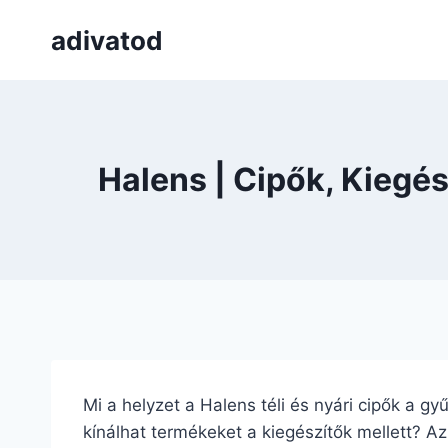
Skip
adivatod
to
content
Halens | Cipők, Kiegé
Mi a helyzet a Halens téli és nyári cipők a g
kínálhat termékeket a kiegészítők mellett? Az