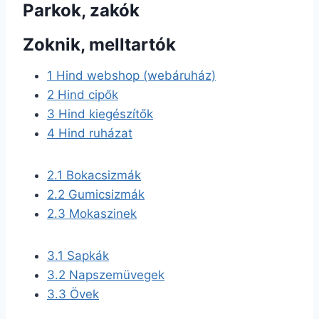
Parkok, zakók
Zoknik, melltartók
1
Hind webshop (webáruház)
2
Hind cipők
3
Hind kiegészítők
4
Hind ruházat
2.1
Bokacsizmák
2.2
Gumicsizmák
2.3
Mokaszinek
3.1
Sapkák
3.2
Napszemüvegek
3.3
Övek