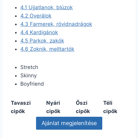
4.1
Ujjatlanok, blúzok
4.2
Overálok
4.3
Farmerek, rövidnadrágok
4.4
Kardigánok
4.5
Parkok, zakók
4.6
Zoknik, melltartók
Stretch
Skinny
Boyfriend
Tavaszi
Nyári
Őszi
Téli
cipők
cipők
cipők
cipők