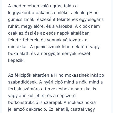
A medencében való ugrás, talán a
leggyakoribb bakancs emléke. Jelenleg Hind
gumicsizmák részeként tekintenek egy elegáns
ruhát, megy előre, és a városba. A cipők nem
csak az őszi és az esős napok általában
fekete-fehérek, és vannak változatok a
mintákkal. A gumicsizmák lehetnek térd vagy
boka alatt, és a női gyűjtemények részét
képezik.
Az félicipők eltérően a Hind mokaszinek inkább
szabadidősek. A nyári cipő mind a nők, mind a
férfiak számára a tervezéshez a sarokkal is
vagy anélkül lehet, és a népszerű
bőrkonstrukció is szerepel. A mokaszinokra
jellemző dekoráció. Ez lehet íj, csattal vagy