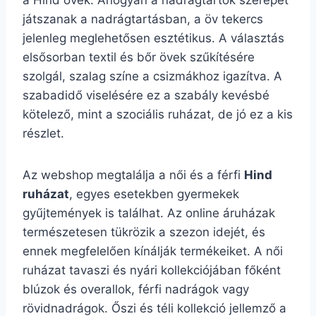
a Hind övek. Ahogyan a nadrágtartók szerepet
játszanak a nadrágtartásban, a öv tekercs
jelenleg meglehetősen esztétikus. A választás
elsősorban textil és bőr övek szűkítésére
szolgál, szalag színe a csizmákhoz igazítva. A
szabadidő viselésére ez a szabály kevésbé
kötelező, mint a szociális ruházat, de jó ez a kis
részlet.
Az webshop megtalálja a női és a férfi
Hind
ruházat
, egyes esetekben gyermekek
gyűjtemények is találhat. Az online áruházak
természetesen tükrözik a szezon idejét, és
ennek megfelelően kínálják termékeiket. A női
ruházat tavaszi és nyári kollekciójában főként
blúzok és overallok, férfi nadrágok vagy
rövidnadrágok. Őszi és téli kollekció jellemző a