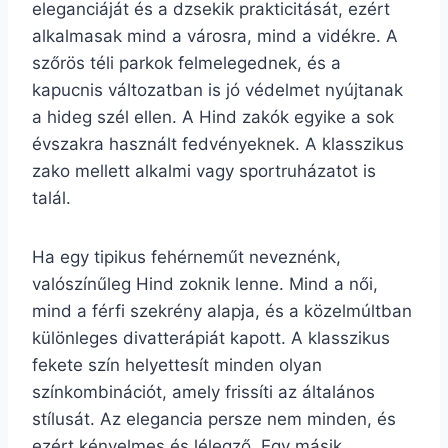
eleganciáját és a dzsekik prakticitását, ezért
alkalmasak mind a városra, mind a vidékre. A
szőrös téli parkok felmelegednek, és a
kapucnis változatban is jó védelmet nyújtanak
a hideg szél ellen. A Hind zakók egyike a sok
évszakra használt fedvényeknek. A klasszikus
zako mellett alkalmi vagy sportruházatot is
talál.
Ha egy tipikus fehérneműt neveznénk,
valószínűleg Hind zoknik lenne. Mind a női,
mind a férfi szekrény alapja, és a közelmúltban
különleges divatterápiát kapott. A klasszikus
fekete szín helyettesít minden olyan
színkombinációt, amely frissíti az általános
stílusát. Az elegancia persze nem minden, és
ezért kényelmes és lélegző. Egy másik