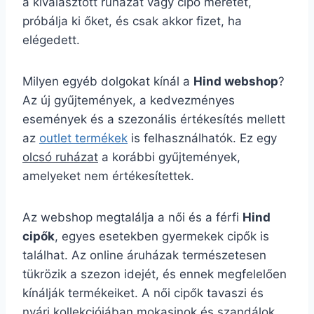
a kiválasztott ruházat vagy cipő méretét,
próbálja ki őket, és csak akkor fizet, ha
elégedett.
Milyen egyéb dolgokat kínál a
Hind webshop
?
Az új gyűjtemények, a kedvezményes
események és a szezonális értékesítés mellett
az
outlet termékek
is felhasználhatók. Ez egy
olcsó ruházat
a korábbi gyűjtemények,
amelyeket nem értékesítettek.
Az webshop megtalálja a női és a férfi
Hind
cipők
, egyes esetekben gyermekek cipők is
találhat. Az online áruházak természetesen
tükrözik a szezon idejét, és ennek megfelelően
kínálják termékeiket. A női cipők tavaszi és
nyári kollekciójában mokasinok és szandálok,