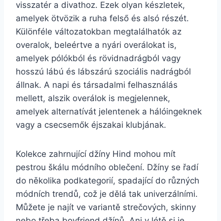
visszatér a divathoz. Ezek olyan készletek,
amelyek ötvözik a ruha felső és alsó részét.
Különféle változatokban megtalálhatók az
overalok, beleértve a nyári overálokat is,
amelyek pólókból és rövidnadrágból vagy
hosszú lábú és lábszárú szociális nadrágból
állnak. A napi és társadalmi felhasználás
mellett, alszik overálok is megjelennek,
amelyek alternatívát jelentenek a hálóingeknek
vagy a csecsemők éjszakai klubjának.
Kolekce zahrnující džíny Hind mohou mít
pestrou škálu módního oblečení. Džíny se řadí
do několika podkategorií, spadající do různých
módních trendů, což je dělá tak univerzálními.
Můžete je najít ve variantě strečových, skinny
nebo třeba boyfriend džínů. Ani v létě si je