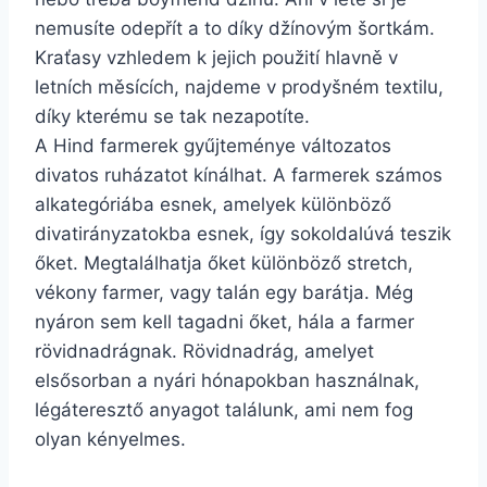
nemusíte odepřít a to díky džínovým šortkám.
Kraťasy vzhledem k jejich použití hlavně v
letních měsících, najdeme v prodyšném textilu,
díky kterému se tak nezapotíte.
A Hind farmerek gyűjteménye változatos
divatos ruházatot kínálhat. A farmerek számos
alkategóriába esnek, amelyek különböző
divatirányzatokba esnek, így sokoldalúvá teszik
őket. Megtalálhatja őket különböző stretch,
vékony farmer, vagy talán egy barátja. Még
nyáron sem kell tagadni őket, hála a farmer
rövidnadrágnak. Rövidnadrág, amelyet
elsősorban a nyári hónapokban használnak,
légáteresztő anyagot találunk, ami nem fog
olyan kényelmes.