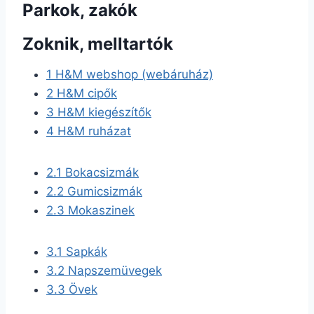
Parkok, zakók
Zoknik, melltartók
1
H&M webshop (webáruház)
2
H&M cipők
3
H&M kiegészítők
4
H&M ruházat
2.1
Bokacsizmák
2.2
Gumicsizmák
2.3
Mokaszinek
3.1
Sapkák
3.2
Napszemüvegek
3.3
Övek