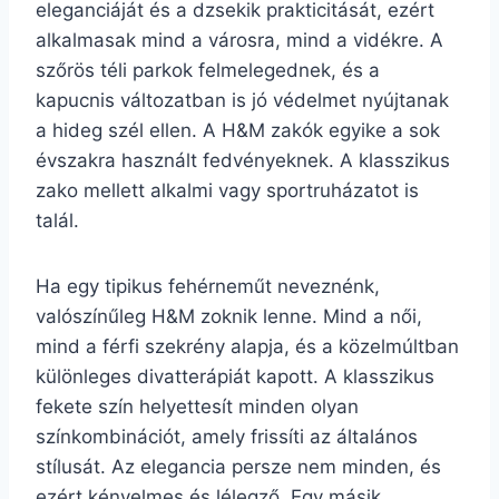
eleganciáját és a dzsekik prakticitását, ezért
alkalmasak mind a városra, mind a vidékre. A
szőrös téli parkok felmelegednek, és a
kapucnis változatban is jó védelmet nyújtanak
a hideg szél ellen. A H&M zakók egyike a sok
évszakra használt fedvényeknek. A klasszikus
zako mellett alkalmi vagy sportruházatot is
talál.
Ha egy tipikus fehérneműt neveznénk,
valószínűleg H&M zoknik lenne. Mind a női,
mind a férfi szekrény alapja, és a közelmúltban
különleges divatterápiát kapott. A klasszikus
fekete szín helyettesít minden olyan
színkombinációt, amely frissíti az általános
stílusát. Az elegancia persze nem minden, és
ezért kényelmes és lélegző. Egy másik