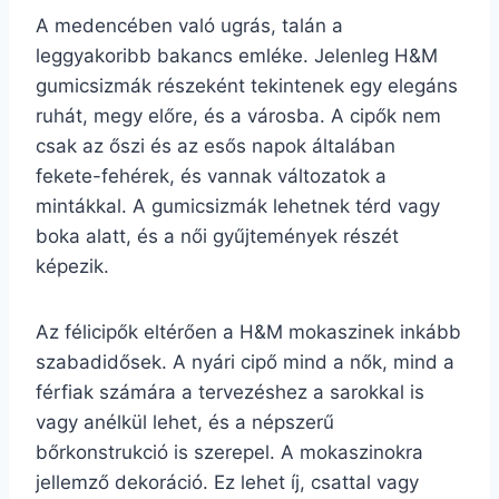
A medencében való ugrás, talán a
leggyakoribb bakancs emléke. Jelenleg H&M
gumicsizmák részeként tekintenek egy elegáns
ruhát, megy előre, és a városba. A cipők nem
csak az őszi és az esős napok általában
fekete-fehérek, és vannak változatok a
mintákkal. A gumicsizmák lehetnek térd vagy
boka alatt, és a női gyűjtemények részét
képezik.
Az félicipők eltérően a H&M mokaszinek inkább
szabadidősek. A nyári cipő mind a nők, mind a
férfiak számára a tervezéshez a sarokkal is
vagy anélkül lehet, és a népszerű
bőrkonstrukció is szerepel. A mokaszinokra
jellemző dekoráció. Ez lehet íj, csattal vagy