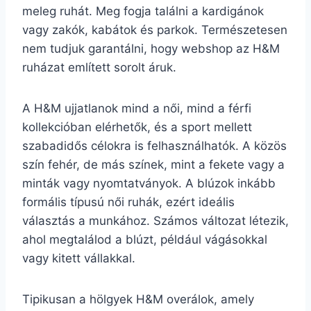
meleg ruhát. Meg fogja találni a kardigánok
vagy zakók, kabátok és parkok. Természetesen
nem tudjuk garantálni, hogy webshop az H&M
ruházat említett sorolt áruk.
A H&M ujjatlanok mind a női, mind a férfi
kollekcióban elérhetők, és a sport mellett
szabadidős célokra is felhasználhatók. A közös
szín fehér, de más színek, mint a fekete vagy a
minták vagy nyomtatványok. A blúzok inkább
formális típusú női ruhák, ezért ideális
választás a munkához. Számos változat létezik,
ahol megtalálod a blúzt, például vágásokkal
vagy kitett vállakkal.
Tipikusan a hölgyek H&M overálok, amely