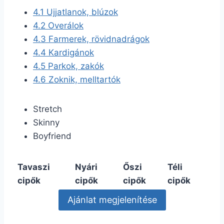
4.1
Ujjatlanok, blúzok
4.2
Overálok
4.3
Farmerek, rövidnadrágok
4.4
Kardigánok
4.5
Parkok, zakók
4.6
Zoknik, melltartók
Stretch
Skinny
Boyfriend
Tavaszi
Nyári
Őszi
Téli
cipők
cipők
cipők
cipők