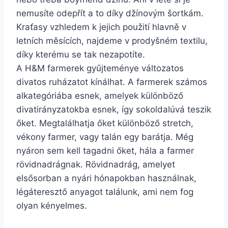
nemusíte odepřít a to díky džínovým šortkám.
Kraťasy vzhledem k jejich použití hlavně v
letních měsících, najdeme v prodyšném textilu,
díky kterému se tak nezapotíte.
A H&M farmerek gyűjteménye változatos
divatos ruházatot kínálhat. A farmerek számos
alkategóriába esnek, amelyek különböző
divatirányzatokba esnek, így sokoldalúvá teszik
őket. Megtalálhatja őket különböző stretch,
vékony farmer, vagy talán egy barátja. Még
nyáron sem kell tagadni őket, hála a farmer
rövidnadrágnak. Rövidnadrág, amelyet
elsősorban a nyári hónapokban használnak,
légáteresztő anyagot találunk, ami nem fog
olyan kényelmes.