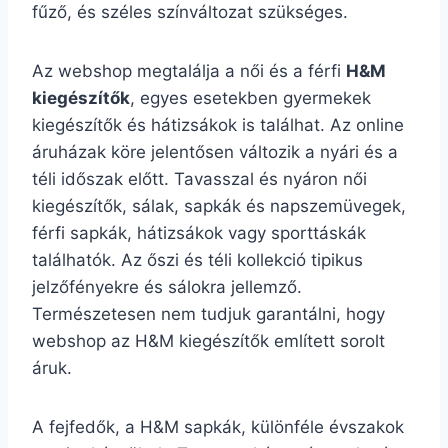
fűző, és széles színváltozat szükséges.
Az webshop megtalálja a női és a férfi
H&M
kiegészítők
, egyes esetekben gyermekek
kiegészítők és hátizsákok is találhat. Az online
áruházak köre jelentősen változik a nyári és a
téli időszak előtt. Tavasszal és nyáron női
kiegészítők, sálak, sapkák és napszemüvegek,
férfi sapkák, hátizsákok vagy sporttáskák
találhatók. Az őszi és téli kollekció tipikus
jelzőfényekre és sálokra jellemző.
Természetesen nem tudjuk garantálni, hogy
webshop az H&M kiegészítők említett sorolt
áruk.
A fejfedők, a H&M sapkák, különféle évszakok