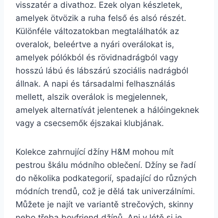
visszatér a divathoz. Ezek olyan készletek,
amelyek ötvözik a ruha felső és alsó részét.
Különféle változatokban megtalálhatók az
overalok, beleértve a nyári overálokat is,
amelyek pólókból és rövidnadrágból vagy
hosszú lábú és lábszárú szociális nadrágból
állnak. A napi és társadalmi felhasználás
mellett, alszik overálok is megjelennek,
amelyek alternatívát jelentenek a hálóingeknek
vagy a csecsemők éjszakai klubjának.
Kolekce zahrnující džíny H&M mohou mít
pestrou škálu módního oblečení. Džíny se řadí
do několika podkategorií, spadající do různých
módních trendů, což je dělá tak univerzálními.
Můžete je najít ve variantě strečových, skinny
nebo třeba boyfriend džínů. Ani v létě si je