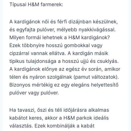
Típusai H&M farmerek:
A kardigánok női és férfi dizájnban készülnek,
és egyfajta pulóver, mélyebb nyakkivágással.
Milyen formái lehetnek a H&M kardigánok?
Ezek többnyire hosszú gombokkal vagy
cipzárral vannak ellátva. A kardigán másik
tipikus tulajdonsága a hosszú ujjú és csuklyás.
A kardigánok előnye az egész év során, amikor
télen és nyáron szolgálnak (pamut változatok).
Bizonyos mértékig ez egy elegáns helyettesítő
pulóver vagy pulóver.
Ha tavaszi, őszi és téli időjárásra alkalmas
kabátot keres, akkor a H&M parkok ideális
választás. Ezek kombinálják a kabát