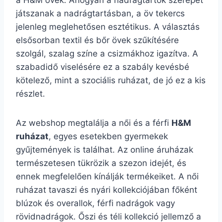
a H&M övek. Ahogyan a nadrágtartók szerepet
játszanak a nadrágtartásban, a öv tekercs
jelenleg meglehetősen esztétikus. A választás
elsősorban textil és bőr övek szűkítésére
szolgál, szalag színe a csizmákhoz igazítva. A
szabadidő viselésére ez a szabály kevésbé
kötelező, mint a szociális ruházat, de jó ez a kis
részlet.
Az webshop megtalálja a női és a férfi
H&M
ruházat
, egyes esetekben gyermekek
gyűjtemények is találhat. Az online áruházak
természetesen tükrözik a szezon idejét, és
ennek megfelelően kínálják termékeiket. A női
ruházat tavaszi és nyári kollekciójában főként
blúzok és overallok, férfi nadrágok vagy
rövidnadrágok. Őszi és téli kollekció jellemző a