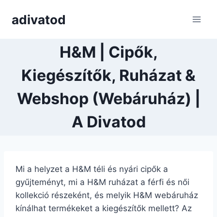
Skip
adivatod
to
content
H&M | Cipők,
Kiegészítők, Ruházat &
Webshop (Webáruház) |
A Divatod
Mi a helyzet a H&M téli és nyári cipők a
gyűjteményt, mi a H&M ruházat a férfi és női
kollekció részeként, és melyik H&M webáruház
kínálhat termékeket a kiegészítők mellett? Az