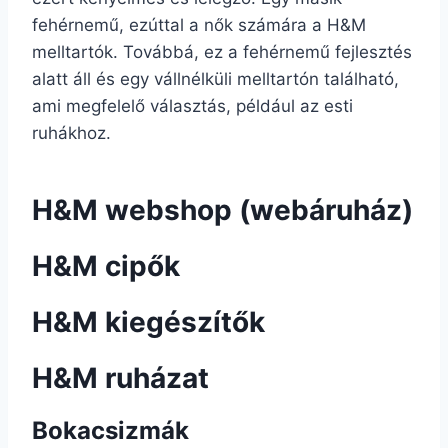
fehérnemű, ezúttal a nők számára a H&M
melltartók. Továbbá, ez a fehérnemű fejlesztés
alatt áll és egy vállnélküli melltartón található,
ami megfelelő választás, például az esti
ruhákhoz.
H&M webshop (webáruház)
H&M cipők
H&M kiegészítők
H&M ruházat
Bokacsizmák