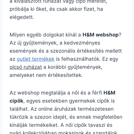
a kiválasztott ruházat vagy cipő méretét,
próbálja ki őket, és csak akkor fizet, ha
elégedett.
Milyen egyéb dolgokat kínál a
H&M webshop
?
Az új gyűjtemények, a kedvezményes
események és a szezonális értékesítés mellett
az
outlet termékek
is felhasználhatók. Ez egy
olcsó ruházat
a korábbi gyűjtemények,
amelyeket nem értékesítettek.
Az webshop megtalálja a női és a férfi
H&M
cipők
, egyes esetekben gyermekek cipők is
találhat. Az online áruházak természetesen
tükrözik a szezon idejét, és ennek megfelelően
kínálják termékeiket. A női cipők tavaszi és
nyári kollekciójában mokasinok és szandálok,