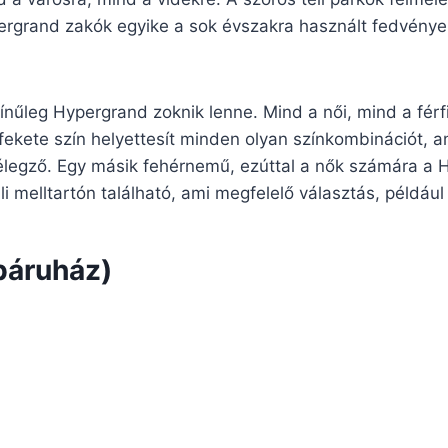
ergrand zakók egyike a sok évszakra használt fedvények
nűleg Hypergrand zoknik lenne. Mind a női, mind a férf
fekete szín helyettesít minden olyan színkombinációt, ame
legző. Egy másik fehérnemű, ezúttal a nők számára a H
üli melltartón található, ami megfelelő választás, például
báruház)