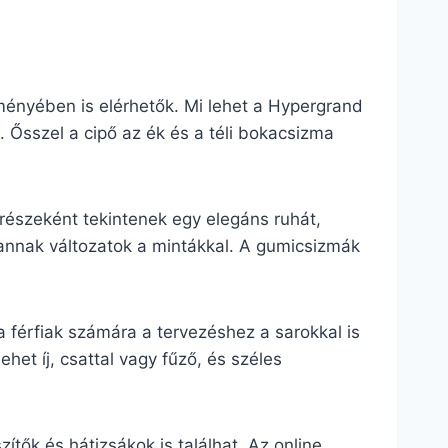
ményében is elérhetők. Mi lehet a Hypergrand
 Ősszel a cipő az ék és a téli bokacsizma
észeként tekintenek egy elegáns ruhát,
vannak változatok a mintákkal. A gumicsizmák
 férfiak számára a tervezéshez a sarokkal is
het íj, csattal vagy fűző, és széles
tők és hátizsákok is találhat. Az online