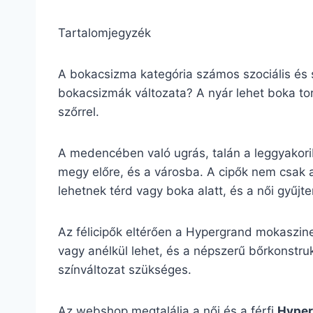
Tartalomjegyzék
A bokacsizma kategória számos szociális és s
bokacsizmák változata? A nyár lehet boka tor
szőrrel.
A medencében való ugrás, talán a leggyakor
megy előre, és a városba. A cipők nem csak 
lehetnek térd vagy boka alatt, és a női gyűj
Az félicipők eltérően a Hypergrand mokaszine
vagy anélkül lehet, és a népszerű bőrkonstrukc
színváltozat szükséges.
Az webshop megtalálja a női és a férfi
Hyper