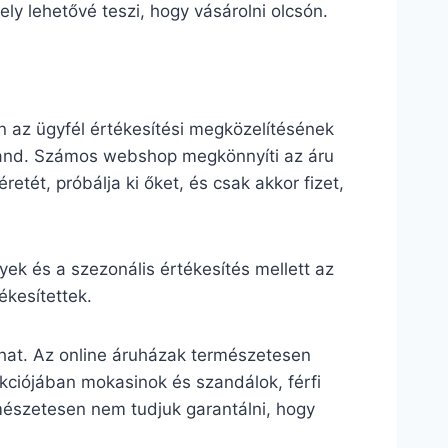
ly lehetővé teszi, hogy vásárolni olcsón.
 az ügyfél értékesítési megközelítésének
grand. Számos webshop megkönnyíti az áru
retét, próbálja ki őket, és csak akkor fizet,
k és a szezonális értékesítés mellett az
kesítettek.
lhat. Az online áruházak természetesen
lekciójában mokasinok és szandálok, férfi
mészetesen nem tudjuk garantálni, hogy