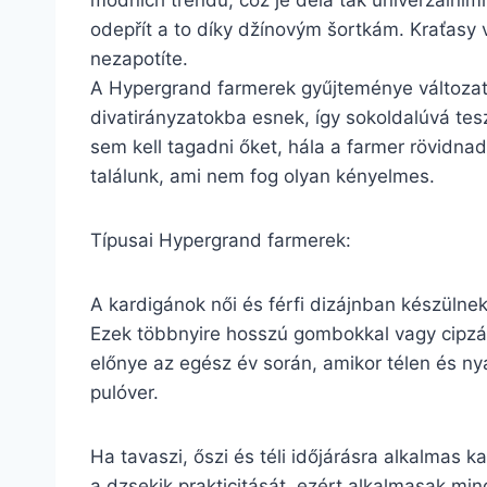
módních trendů, což je dělá tak univerzálními.
odepřít a to díky džínovým šortkám. Kraťasy v
nezapotíte.
A Hypergrand farmerek gyűjteménye változat
divatirányzatokba esnek, így sokoldalúvá tes
sem kell tagadni őket, hála a farmer rövidn
találunk, ami nem fog olyan kényelmes.
Típusai Hypergrand farmerek:
A kardigánok női és férfi dizájnban készülne
Ezek többnyire hosszú gombokkal vagy cipzárr
előnye az egész év során, amikor télen és ny
pulóver.
Ha tavaszi, őszi és téli időjárásra alkalmas 
a dzsekik prakticitását, ezért alkalmasak min