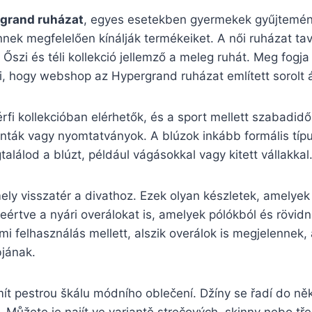
grand ruházat
, egyes esetekben gyermekek gyűjteménye
nek megfelelően kínálják termékeiket. A női ruházat tav
 Őszi és téli kollekció jellemző a meleg ruhát. Meg fogj
, hogy webshop az Hypergrand ruházat említett sorolt 
rfi kollekcióban elérhetők, és a sport mellett szabadidő
nták vagy nyomtatványok. A blúzok inkább formális típus
lálod a blúzt, például vágásokkal vagy kitett vállakkal
y visszatér a divathoz. Ezek olyan készletek, amelyek ö
eértve a nyári overálokat is, amelyek pólókból és rövi
mi felhasználás mellett, alszik overálok is megjelennek,
bjának.
t pestrou škálu módního oblečení. Džíny se řadí do něko