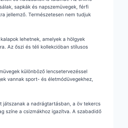
, sálak, sapkák és napszemüvegek, férfi
lokra jellemző. Természetesen nem tudjuk
 kalapok lehetnek, amelyek a hölgyek
. Az őszi és téli kollekcióban stílusos
zemüvegek különböző lencsetervezéssel
vegek vannak sport- és életmódüvegekhez,
 játszanak a nadrágtartásban, a öv tekercs
lag színe a csizmákhoz igazítva. A szabadidő