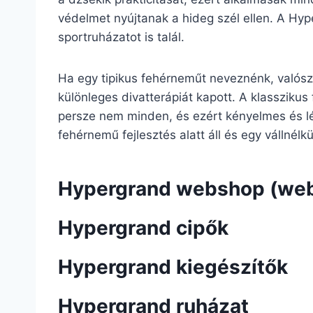
védelmet nyújtanak a hideg szél ellen. A Hyp
sportruházatot is talál.
Ha egy tipikus fehérneműt neveznénk, valószí
különleges divatterápiát kapott. A klasszikus 
persze nem minden, és ezért kényelmes és lé
fehérnemű fejlesztés alatt áll és egy vállnélk
Hypergrand webshop (we
Hypergrand cipők
Hypergrand kiegészítők
Hypergrand ruházat