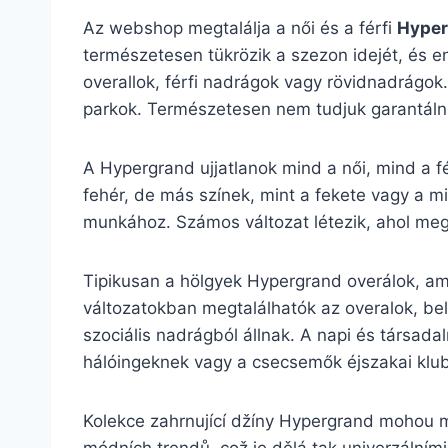
Az webshop megtalálja a női és a férfi
Hyper
természetesen tükrözik a szezon idejét, és en
overallok, férfi nadrágok vagy rövidnadrágok.
parkok. Természetesen nem tudjuk garantálni
A Hypergrand ujjatlanok mind a női, mind a fé
fehér, de más színek, mint a fekete vagy a mi
munkához. Számos változat létezik, ahol megta
Tipikusan a hölgyek Hypergrand overálok, amel
változatokban megtalálhatók az overalok, bel
szociális nadrágból állnak. A napi és társadal
hálóingeknek vagy a csecsemők éjszakai klu
Kolekce zahrnující džíny Hypergrand mohou mí