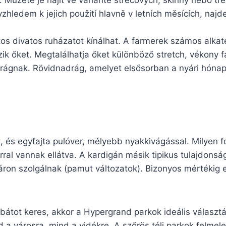
 Můžete je najít ve variantě strečových, skinny nebo tře
zhledem k jejich použití hlavně v letních měsících, naj
os divatos ruházatot kínálhat. A farmerek számos alka
zik őket. Megtalálhatja őket különböző stretch, vékony 
adrágnak. Rövidnadrág, amelyet elsősorban a nyári hón
k, és egyfajta pulóver, mélyebb nyakkivágással. Milyen
al vannak ellátva. A kardigán másik tipikus tulajdonsá
áron szolgálnak (pamut változatok). Bizonyos mértékig e
kabátot keres, akkor a Hypergrand parkok ideális választ
d a városra, mind a vidékre. A szőrös téli parkok felmel