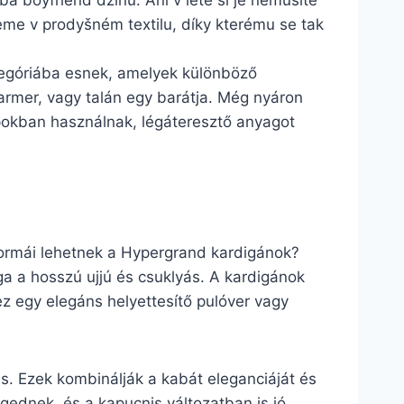
ba boyfriend džínů. Ani v létě si je nemusíte
deme v prodyšném textilu, díky kterému se tak
tegóriába esnek, amelyek különböző
farmer, vagy talán egy barátja. Még nyáron
apokban használnak, légáteresztő anyagot
 formái lehetnek a Hypergrand kardigánok?
ga a hosszú ujjú és csuklyás. A kardigánok
z egy elegáns helyettesítő pulóver vagy
ás. Ezek kombinálják a kabát eleganciáját és
egednek, és a kapucnis változatban is jó