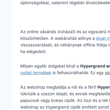
újdonságokkal, valamint régebbi divatcikkekk
Az online vásárlás (ruházat) és az egyszerű
köszönhetően. A webáruház előnye a
divat 
visszaszerzését, és néhánynak offline fiókja is
ha elégedett.
Milyen egyéb dolgokat kínál a
Hypergrand 
outlet termékek
is felhasználhatók. Ez egy
ol
Az webshop megtalálja a női és a férfi
Hyper
tükrözik a szezon idejét, és ennek megfelelőe
papucsok vagy bokas cipők. Az őszi és a téli
webshop az Hypergrand cipők említett sorolt 