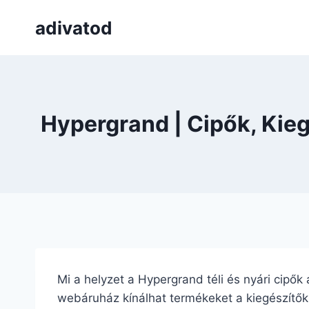
Skip
adivatod
to
content
Hypergrand | Cipők, Kie
Mi a helyzet a Hypergrand téli és nyári cipők
webáruház kínálhat termékeket a kiegészítők m