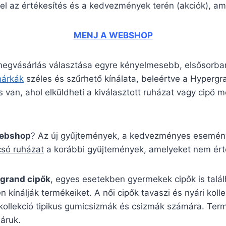
el az értékesítés és a kedvezmények terén (akciók), ame
MENJ A WEBSHOP
 megvásárlás választása egyre kényelmesebb, elsősorban
márkák
széles és szűrhető kínálata, beleértve a Hyper
 van, ahol elküldheti a kiválasztott ruházat vagy cipő mé
webshop
? Az új gyűjtemények, a kedvezményes eseménye
csó ruházat
a korábbi gyűjtemények, amelyeket nem érté
grand cipők
, egyes esetekben gyermekek cipők is talá
n kínálják termékeiket. A női cipők tavaszi és nyári kol
 kollekció tipikus gumicsizmák és csizmák számára. Ter
áruk.