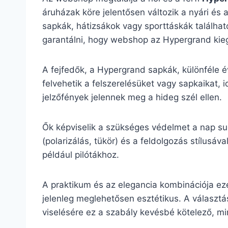
áruházak köre jelentősen változik a nyári és 
sapkák, hátizsákok vagy sporttáskák található
garantálni, hogy webshop az Hypergrand kiegé
A fejfedők, a Hypergrand sapkák, különféle é
felvehetik a felszerelésüket vagy sapkaikat, 
jelzőfények jelennek meg a hideg szél ellen.
Ők képviselik a szükséges védelmet a nap su
(polarizálás, tükör) és a feldolgozás stílu
például pilótákhoz.
A praktikum és az elegancia kombinációja ez
jelenleg meglehetősen esztétikus. A választás
viselésére ez a szabály kevésbé kötelező, mint