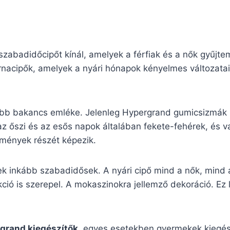
zabadidőcipőt kínál, amelyek a férfiak és a nők gyűjte
nacipők, amelyek a nyári hónapok kényelmes változatai.
ibb bakancs emléke. Jelenleg Hypergrand gumicsizmák r
az őszi és az esős napok általában fekete-fehérek, és 
temények részét képezik.
k inkább szabadidősek. A nyári cipő mind a nők, mind a
ió is szerepel. A mokaszinokra jellemző dekoráció. Ez le
grand kiegészítők
, egyes esetekben gyermekek kiegészí