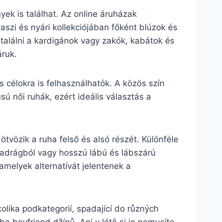
k is találhat. Az online áruházak
aszi és nyári kollekciójában főként blúzok és
a találni a kardigánok vagy zakók, kabátok és
áruk.
s célokra is felhasználhatók. A közös szín
ú női ruhák, ezért ideális választás a
.
tvözik a ruha felső és alsó részét. Különféle
dnadrágból vagy hosszú lábú és lábszárú
 amelyek alternatívát jelentenek a
lika podkategorií, spadající do různých