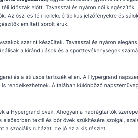
a téli időszak előtt. Tavasszal és nyáron női kiegészítők
k. Az őszi és téli kollekció tipikus jelzőfényekre és sá
szítők említett sorolt áruk.
vszakok szerint készültek. Tavasszal és nyáron elegáns
ideálisak a kirándulások és a sporttevékenységek számára
garai és a stílusos tartozék ellen. A Hypergrand naps
sával is rendelkezhetnek. Általában különböző napszemü
ek a Hypergrand övek. Ahogyan a nadrágtartók szerepet
 elsősorban textil és bőr övek szűkítésére szolgál, sza
 a szociális ruházat, de jó ez a kis részlet.