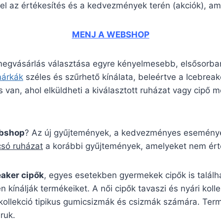
el az értékesítés és a kedvezmények terén (akciók), ame
MENJ A WEBSHOP
 megvásárlás választása egyre kényelmesebb, elsősorban
márkák
széles és szűrhető kínálata, beleértve a Icebre
 van, ahol elküldheti a kiválasztott ruházat vagy cipő mé
ebshop
? Az új gyűjtemények, a kedvezményes események
csó ruházat
a korábbi gyűjtemények, amelyeket nem érté
eaker cipők
, egyes esetekben gyermekek cipők is találh
n kínálják termékeiket. A női cipők tavaszi és nyári kol
 kollekció tipikus gumicsizmák és csizmák számára. Ter
ruk.