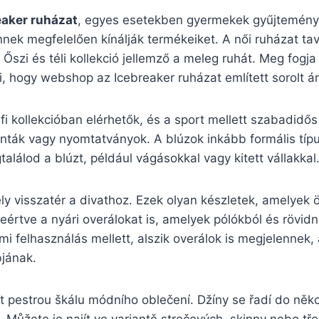
eaker ruházat
, egyes esetekben gyermekek gyűjtemények
nek megfelelően kínálják termékeiket. A női ruházat tav
 Őszi és téli kollekció jellemző a meleg ruhát. Meg fogj
 hogy webshop az Icebreaker ruházat említett sorolt ár
rfi kollekcióban elérhetők, és a sport mellett szabadidős
nták vagy nyomtatványok. A blúzok inkább formális típus
lálod a blúzt, például vágásokkal vagy kitett vállakkal
y visszatér a divathoz. Ezek olyan készletek, amelyek öt
eértve a nyári overálokat is, amelyek pólókból és rövi
mi felhasználás mellett, alszik overálok is megjelennek,
bjának.
t pestrou škálu módního oblečení. Džíny se řadí do něko