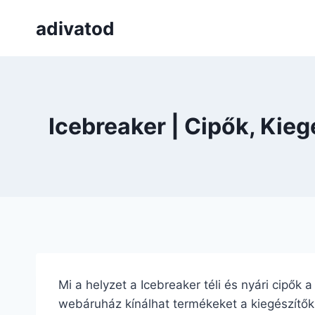
Skip
adivatod
to
content
Icebreaker | Cipők, Kie
Mi a helyzet a Icebreaker téli és nyári cipők 
webáruház kínálhat termékeket a kiegészítők m