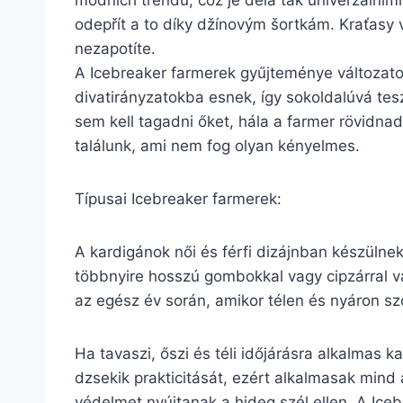
módních trendů, což je dělá tak univerzálními.
odepřít a to díky džínovým šortkám. Kraťasy v
nezapotíte.
A Icebreaker farmerek gyűjteménye változato
divatirányzatokba esnek, így sokoldalúvá tes
sem kell tagadni őket, hála a farmer rövidn
találunk, ami nem fog olyan kényelmes.
Típusai Icebreaker farmerek:
A kardigánok női és férfi dizájnban készülne
többnyire hosszú gombokkal vagy cipzárral va
az egész év során, amikor télen és nyáron sz
Ha tavaszi, őszi és téli időjárásra alkalmas 
dzsekik prakticitását, ezért alkalmasak mind 
védelmet nyújtanak a hideg szél ellen. A Ice