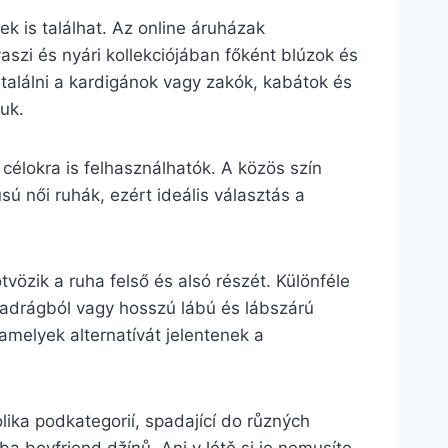
 is találhat. Az online áruházak
aszi és nyári kollekciójában főként blúzok és
a találni a kardigánok vagy zakók, kabátok és
uk.
 célokra is felhasználhatók. A közös szín
ú női ruhák, ezért ideális választás a
.
vözik a ruha felső és alsó részét. Különféle
dnadrágból vagy hosszú lábú és lábszárú
 amelyek alternatívát jelentenek a
lika podkategorií, spadající do různých