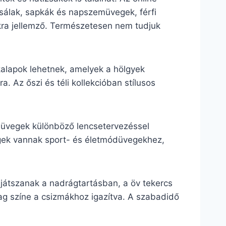
, sálak, sapkák és napszemüvegek, férfi
lokra jellemző. Természetesen nem tudjuk
kalapok lehetnek, amelyek a hölgyek
. Az őszi és téli kollekcióban stílusos
emüvegek különböző lencsetervezéssel
vegek vannak sport- és életmódüvegekhez,
játszanak a nadrágtartásban, a öv tekercs
lag színe a csizmákhoz igazítva. A szabadidő