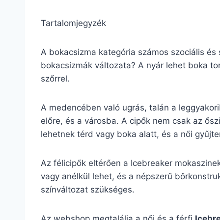
Tartalomjegyzék
A bokacsizma kategória számos szociális és s
bokacsizmák változata? A nyár lehet boka tor
szőrrel.
A medencében való ugrás, talán a leggyakor
előre, és a városba. A cipők nem csak az ősz
lehetnek térd vagy boka alatt, és a női gyűj
Az félicipők eltérően a Icebreaker mokaszine
vagy anélkül lehet, és a népszerű bőrkonstrukc
színváltozat szükséges.
Az webshop megtalálja a női és a férfi
Icebr