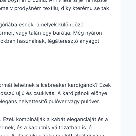
ba boyfriend džínů. Ani v létě si je nemusíte
deme v prodyšném textilu, díky kterému se tak
egóriába esnek, amelyek különböző
farmer, vagy talán egy barátja. Még nyáron
apokban használnak, légáteresztő anyagot
formái lehetnek a Icebreaker kardigánok? Ezek
osszú ujjú és csuklyás. A kardigánok előnye
legáns helyettesítő pulóver vagy pulóver.
s. Ezek kombinálják a kabát eleganciáját és a
ednek, és a kapucnis változatban is jó
ek. A klasszikus zako mellett alkalmi vagy