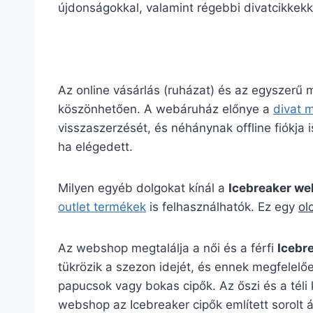
újdonságokkal, valamint régebbi divatcikkekk
Az online vásárlás (ruházat) és az egyszerű
köszönhetően. A webáruház előnye a
divat 
visszaszerzését, és néhánynak offline fiókja is
ha elégedett.
Milyen egyéb dolgokat kínál a
Icebreaker w
outlet termékek
is felhasználhatók. Ez egy
ol
Az webshop megtalálja a női és a férfi
Icebr
tükrözik a szezon idejét, és ennek megfelelőe
papucsok vagy bokas cipők. Az őszi és a téli
webshop az Icebreaker cipők említett sorolt á