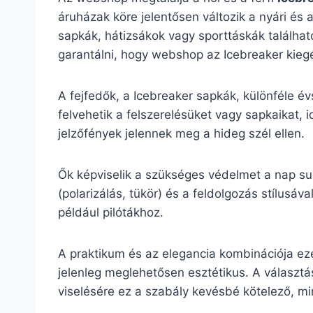
áruházak köre jelentősen változik a nyári és 
sapkák, hátizsákok vagy sporttáskák található
garantálni, hogy webshop az Icebreaker kiegés
A fejfedők, a Icebreaker sapkák, különféle é
felvehetik a felszerelésüket vagy sapkaikat, 
jelzőfények jelennek meg a hideg szél ellen.
Ők képviselik a szükséges védelmet a nap su
(polarizálás, tükör) és a feldolgozás stílu
például pilótákhoz.
A praktikum és az elegancia kombinációja ez
jelenleg meglehetősen esztétikus. A választás
viselésére ez a szabály kevésbé kötelező, mint