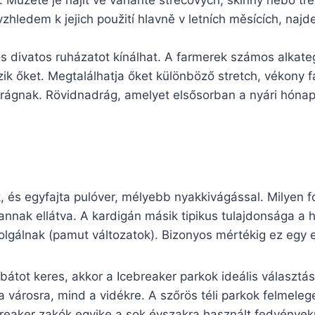
 Můžete je najít ve variantě strečových, skinny nebo tře
zhledem k jejich použití hlavně v letních měsících, naj
s divatos ruházatot kínálhat. A farmerek számos alkat
zik őket. Megtalálhatja őket különböző stretch, vékony 
adrágnak. Rövidnadrág, amelyet elsősorban a nyári hón
k, és egyfajta pulóver, mélyebb nyakkivágással. Milyen 
nnak ellátva. A kardigán másik tipikus tulajdonsága a h
olgálnak (pamut változatok). Bizonyos mértékig ez egy e
kabátot keres, akkor a Icebreaker parkok ideális választá
a városra, mind a vidékre. A szőrös téli parkok felmeleg
breaker zakók egyike a sok évszakra használt fedvényekn