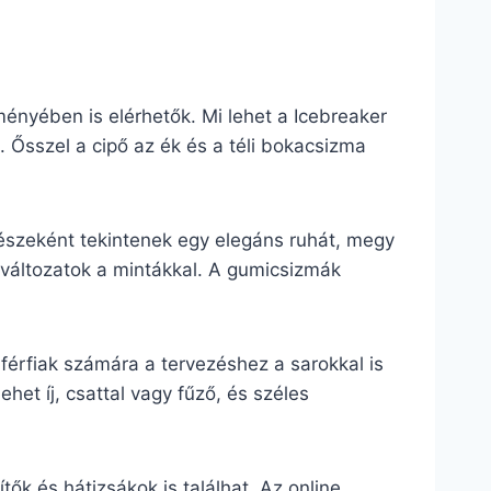
ényében is elérhetők. Mi lehet a Icebreaker
 Ősszel a cipő az ék és a téli bokacsizma
észeként tekintenek egy elegáns ruhát, megy
 változatok a mintákkal. A gumicsizmák
férfiak számára a tervezéshez a sarokkal is
het íj, csattal vagy fűző, és széles
ők és hátizsákok is találhat. Az online