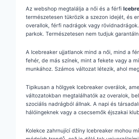
Az webshop megtalálja a női és a férfi
Icebr
természetesen tükrözik a szezon idejét, és en
overallok, férfi nadrágok vagy rövidnadrágok.
parkok. Természetesen nem tudjuk garantálni,
A Icebreaker ujjatlanok mind a női, mind a fé
fehér, de más színek, mint a fekete vagy a mi
munkához. Számos változat létezik, ahol megta
Tipikusan a hölgyek Icebreaker overálok, amel
változatokban megtalálhatók az overalok, bel
szociális nadrágból állnak. A napi és társadal
hálóingeknek vagy a csecsemők éjszakai klu
Kolekce zahrnující džíny Icebreaker mohou mí