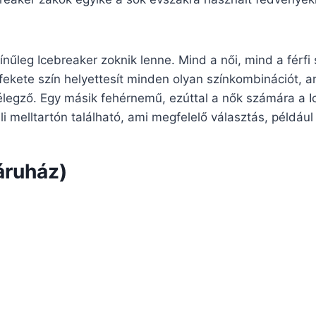
nűleg Icebreaker zoknik lenne. Mind a női, mind a férfi
fekete szín helyettesít minden olyan színkombinációt, ame
legző. Egy másik fehérnemű, ezúttal a nők számára a I
üli melltartón található, ami megfelelő választás, például
áruház)