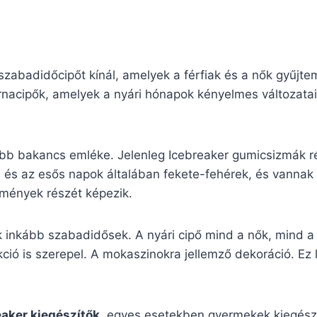
zabadidőcipőt kínál, amelyek a férfiak és a nők gyűjtem
nacipők, amelyek a nyári hónapok kényelmes változatai.
ibb bakancs emléke. Jelenleg Icebreaker gumicsizmák r
i és az esős napok általában fekete-fehérek, és vannak
temények részét képezik.
k inkább szabadidősek. A nyári cipő mind a nők, mind a 
ió is szerepel. A mokaszinokra jellemző dekoráció. Ez le
eaker kiegészítők
, egyes esetekben gyermekek kiegészít