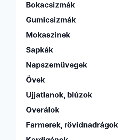
Bokacsizmák
Gumicsizmák
Mokaszinek
Sapkák
Napszemüvegek
Övek
Ujjatlanok, blúzok
Overálok
Farmerek, rövidnadrágok
Kardigánok