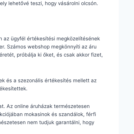
ly lehetővé teszi, hogy vásárolni olcsón.
 az ügyfél értékesítési megközelítésének
aker. Számos webshop megkönnyíti az áru
retét, próbálja ki őket, és csak akkor fizet,
 és a szezonális értékesítés mellett az
kesítettek.
at. Az online áruházak természetesen
lekciójában mokasinok és szandálok, férfi
mészetesen nem tudjuk garantálni, hogy