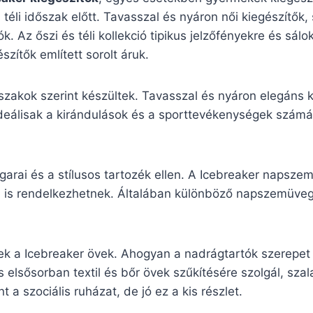
a téli időszak előtt. Tavasszal és nyáron női kiegészítők
k. Az őszi és téli kollekció tipikus jelzőfényekre és sá
zítők említett sorolt áruk.
vszakok szerint készültek. Tavasszal és nyáron elegáns 
ideálisak a kirándulások és a sporttevékenységek számára
garai és a stílusos tartozék ellen. A Icebreaker napsz
sával is rendelkezhetnek. Általában különböző napszemü
ek a Icebreaker övek. Ahogyan a nadrágtartók szerepet 
 elsősorban textil és bőr övek szűkítésére szolgál, sza
 a szociális ruházat, de jó ez a kis részlet.