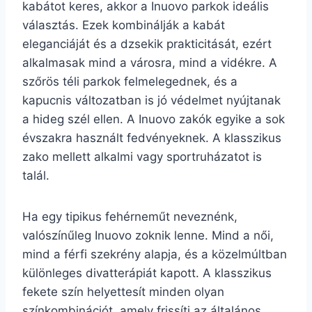
kabátot keres, akkor a Inuovo parkok ideális
választás. Ezek kombinálják a kabát
eleganciáját és a dzsekik prakticitását, ezért
alkalmasak mind a városra, mind a vidékre. A
szőrös téli parkok felmelegednek, és a
kapucnis változatban is jó védelmet nyújtanak
a hideg szél ellen. A Inuovo zakók egyike a sok
évszakra használt fedvényeknek. A klasszikus
zako mellett alkalmi vagy sportruházatot is
talál.
Ha egy tipikus fehérneműt neveznénk,
valószínűleg Inuovo zoknik lenne. Mind a női,
mind a férfi szekrény alapja, és a közelmúltban
különleges divatterápiát kapott. A klasszikus
fekete szín helyettesít minden olyan
színkombinációt, amely frissíti az általános