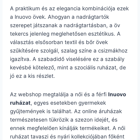
A praktikum és az elegancia kombinációja ezek
a Inuovo övek. Ahogyan a nadrágtartók
szerepet játszanak a nadrágtartásban, a öv
tekercs jelenleg meglehetősen esztétikus. A
választás elsősorban textil és bőr övek
szűkítésére szolgál, szalag színe a csizmákhoz
igazítva. A szabadidő viselésére ez a szabály
kevésbé kötelező, mint a szociális ruházat, de
jó ez a kis részlet.
Az webshop megtalálja a női és a férfi
Inuovo
ruházat
, egyes esetekben gyermekek
gyűjtemények is találhat. Az online áruházak
természetesen tükrözik a szezon idejét, és
ennek megfelelően kínálják termékeiket. A női
ruházat tavaszi és nyári kollekciójában főként