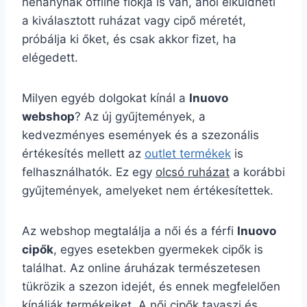
néhánynak offline fiókja is van, ahol elküldheti
a kiválasztott ruházat vagy cipő méretét,
próbálja ki őket, és csak akkor fizet, ha
elégedett.
Milyen egyéb dolgokat kínál a
Inuovo
webshop
? Az új gyűjtemények, a
kedvezményes események és a szezonális
értékesítés mellett az
outlet termékek
is
felhasználhatók. Ez egy
olcsó ruházat
a korábbi
gyűjtemények, amelyeket nem értékesítettek.
Az webshop megtalálja a női és a férfi
Inuovo
cipők
, egyes esetekben gyermekek cipők is
találhat. Az online áruházak természetesen
tükrözik a szezon idejét, és ennek megfelelően
kínálják termékeiket. A női cipők tavaszi és