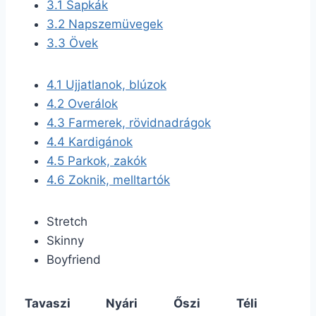
3.1
Sapkák
3.2
Napszemüvegek
3.3
Övek
4.1
Ujjatlanok, blúzok
4.2
Overálok
4.3
Farmerek, rövidnadrágok
4.4
Kardigánok
4.5
Parkok, zakók
4.6
Zoknik, melltartók
Stretch
Skinny
Boyfriend
Tavaszi
Nyári
Őszi
Téli