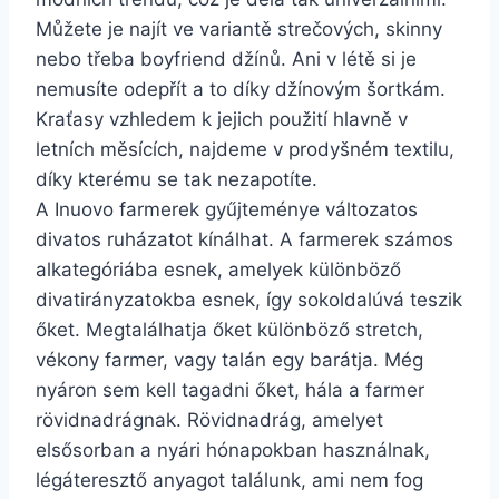
Můžete je najít ve variantě strečových, skinny
nebo třeba boyfriend džínů. Ani v létě si je
nemusíte odepřít a to díky džínovým šortkám.
Kraťasy vzhledem k jejich použití hlavně v
letních měsících, najdeme v prodyšném textilu,
díky kterému se tak nezapotíte.
A Inuovo farmerek gyűjteménye változatos
divatos ruházatot kínálhat. A farmerek számos
alkategóriába esnek, amelyek különböző
divatirányzatokba esnek, így sokoldalúvá teszik
őket. Megtalálhatja őket különböző stretch,
vékony farmer, vagy talán egy barátja. Még
nyáron sem kell tagadni őket, hála a farmer
rövidnadrágnak. Rövidnadrág, amelyet
elsősorban a nyári hónapokban használnak,
légáteresztő anyagot találunk, ami nem fog