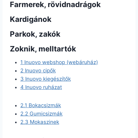
Farmerek, rövidnadrágok
Kardigánok
Parkok, zakók
Zoknik, melltartók
1
Inuovo webshop (webáruház)
2
Inuovo cipők
3
Inuovo kiegészítők
4
Inuovo ruházat
2.1
Bokacsizmák
2.2
Gumicsizmák
2.3
Mokaszinek