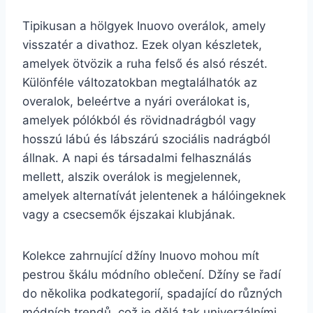
Tipikusan a hölgyek Inuovo overálok, amely
visszatér a divathoz. Ezek olyan készletek,
amelyek ötvözik a ruha felső és alsó részét.
Különféle változatokban megtalálhatók az
overalok, beleértve a nyári overálokat is,
amelyek pólókból és rövidnadrágból vagy
hosszú lábú és lábszárú szociális nadrágból
állnak. A napi és társadalmi felhasználás
mellett, alszik overálok is megjelennek,
amelyek alternatívát jelentenek a hálóingeknek
vagy a csecsemők éjszakai klubjának.
Kolekce zahrnující džíny Inuovo mohou mít
pestrou škálu módního oblečení. Džíny se řadí
do několika podkategorií, spadající do různých
módních trendů, což je dělá tak univerzálními.