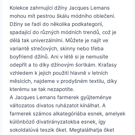
Kolekce zahrnující džíny Jacques Lemans
mohou mít pestrou škálu módního oblečení.
Džíny se řadí do několika podkategorií,
spadající do různých módních trendů, což je
dělá tak univerzálními. Můžete je najít ve
variantě strečových, skinny nebo třeba
boyfriend džínů. Ani v létě si je nemusíte
odepřít a to díky džínovým šortkám. Kraťasy
vzhledem k jejich použití hlavně v letních
měsících, najdeme v prodyšném textilu, díky
kterému se tak nezapotíte.
A Jacques Lemans farmerek gyűjteménye
változatos divatos ruházatot kínálhat. A
farmerek számos alkategóriába esnek, amelyek
különböző divatirányzatokba esnek, így
sokoldalúvá teszik őket. Megtalálhatja őket