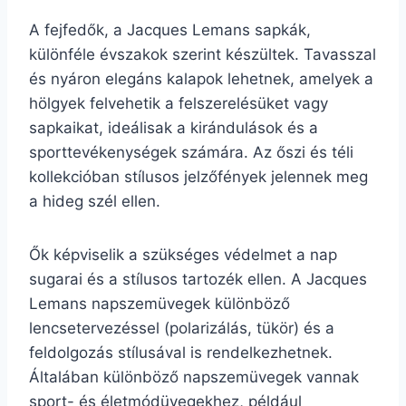
A fejfedők, a Jacques Lemans sapkák,
különféle évszakok szerint készültek. Tavasszal
és nyáron elegáns kalapok lehetnek, amelyek a
hölgyek felvehetik a felszerelésüket vagy
sapkaikat, ideálisak a kirándulások és a
sporttevékenységek számára. Az őszi és téli
kollekcióban stílusos jelzőfények jelennek meg
a hideg szél ellen.
Ők képviselik a szükséges védelmet a nap
sugarai és a stílusos tartozék ellen. A Jacques
Lemans napszemüvegek különböző
lencsetervezéssel (polarizálás, tükör) és a
feldolgozás stílusával is rendelkezhetnek.
Általában különböző napszemüvegek vannak
sport- és életmódüvegekhez, például