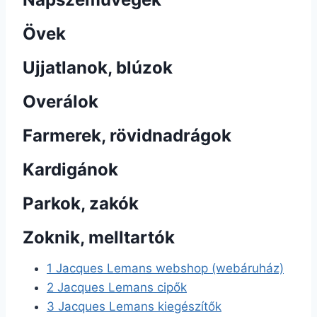
Övek
Ujjatlanok, blúzok
Overálok
Farmerek, rövidnadrágok
Kardigánok
Parkok, zakók
Zoknik, melltartók
1
Jacques Lemans webshop (webáruház)
2
Jacques Lemans cipők
3
Jacques Lemans kiegészítők