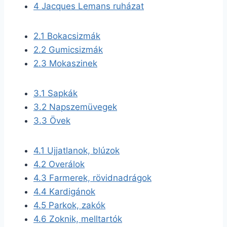
4
Jacques Lemans ruházat
2.1
Bokacsizmák
2.2
Gumicsizmák
2.3
Mokaszinek
3.1
Sapkák
3.2
Napszemüvegek
3.3
Övek
4.1
Ujjatlanok, blúzok
4.2
Overálok
4.3
Farmerek, rövidnadrágok
4.4
Kardigánok
4.5
Parkok, zakók
4.6
Zoknik, melltartók