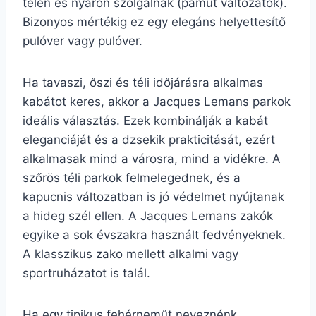
télen és nyáron szolgálnak (pamut változatok).
Bizonyos mértékig ez egy elegáns helyettesítő
pulóver vagy pulóver.
Ha tavaszi, őszi és téli időjárásra alkalmas
kabátot keres, akkor a Jacques Lemans parkok
ideális választás. Ezek kombinálják a kabát
eleganciáját és a dzsekik prakticitását, ezért
alkalmasak mind a városra, mind a vidékre. A
szőrös téli parkok felmelegednek, és a
kapucnis változatban is jó védelmet nyújtanak
a hideg szél ellen. A Jacques Lemans zakók
egyike a sok évszakra használt fedvényeknek.
A klasszikus zako mellett alkalmi vagy
sportruházatot is talál.
Ha egy tipikus fehérneműt neveznénk,