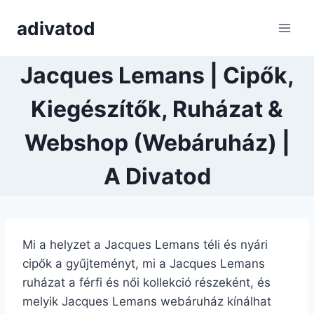
Skip
adivatod
to
content
Jacques Lemans | Cipők,
Kiegészítők, Ruházat &
Webshop (Webáruház) |
A Divatod
Mi a helyzet a Jacques Lemans téli és nyári
cipők a gyűjteményt, mi a Jacques Lemans
ruházat a férfi és női kollekció részeként, és
melyik Jacques Lemans webáruház kínálhat