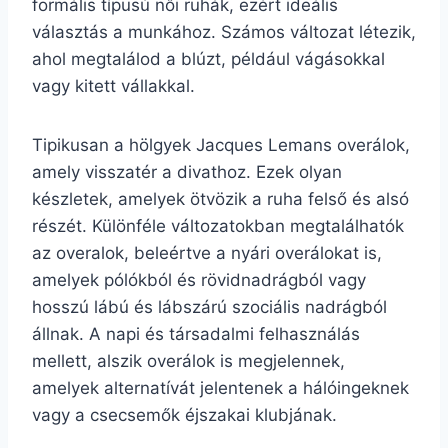
formális típusú női ruhák, ezért ideális
választás a munkához. Számos változat létezik,
ahol megtalálod a blúzt, például vágásokkal
vagy kitett vállakkal.
Tipikusan a hölgyek Jacques Lemans overálok,
amely visszatér a divathoz. Ezek olyan
készletek, amelyek ötvözik a ruha felső és alsó
részét. Különféle változatokban megtalálhatók
az overalok, beleértve a nyári overálokat is,
amelyek pólókból és rövidnadrágból vagy
hosszú lábú és lábszárú szociális nadrágból
állnak. A napi és társadalmi felhasználás
mellett, alszik overálok is megjelennek,
amelyek alternatívát jelentenek a hálóingeknek
vagy a csecsemők éjszakai klubjának.