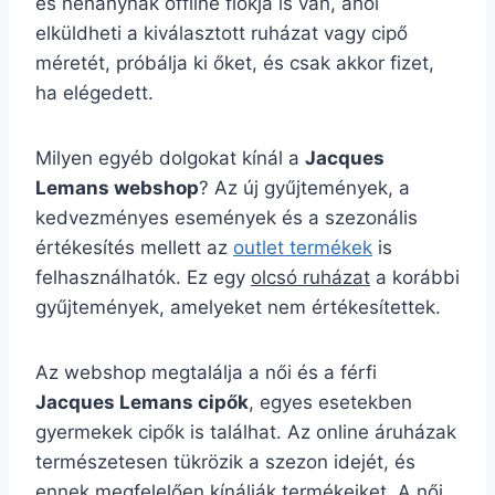
és néhánynak offline fiókja is van, ahol
elküldheti a kiválasztott ruházat vagy cipő
méretét, próbálja ki őket, és csak akkor fizet,
ha elégedett.
Milyen egyéb dolgokat kínál a
Jacques
Lemans webshop
? Az új gyűjtemények, a
kedvezményes események és a szezonális
értékesítés mellett az
outlet termékek
is
felhasználhatók. Ez egy
olcsó ruházat
a korábbi
gyűjtemények, amelyeket nem értékesítettek.
Az webshop megtalálja a női és a férfi
Jacques Lemans cipők
, egyes esetekben
gyermekek cipők is találhat. Az online áruházak
természetesen tükrözik a szezon idejét, és
ennek megfelelően kínálják termékeiket. A női