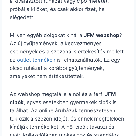
a kiválasztott ruházat vagy cipő méretét,
próbálja ki őket, és csak akkor fizet, ha
elégedett.
Milyen egyéb dolgokat kínál a
JFM webshop
?
Az új gyűjtemények, a kedvezményes
események és a szezonális értékesítés mellett
az
outlet termékek
is felhasználhatók. Ez egy
olcsó ruházat
a korábbi gyűjtemények,
amelyeket nem értékesítettek.
Az webshop megtalálja a női és a férfi
JFM
cipők
, egyes esetekben gyermekek cipők is
találhat. Az online áruházak természetesen
tükrözik a szezon idejét, és ennek megfelelően
kínálják termékeiket. A női cipők tavaszi és
nyári kollekciójában mokasinok és szandálok,