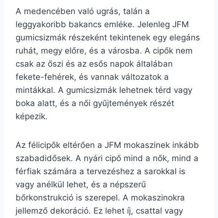
A medencében való ugrás, talán a
leggyakoribb bakancs emléke. Jelenleg JFM
gumicsizmák részeként tekintenek egy elegáns
ruhát, megy előre, és a városba. A cipők nem
csak az őszi és az esős napok általában
fekete-fehérek, és vannak változatok a
mintákkal. A gumicsizmák lehetnek térd vagy
boka alatt, és a női gyűjtemények részét
képezik.
Az félicipők eltérően a JFM mokaszinek inkább
szabadidősek. A nyári cipő mind a nők, mind a
férfiak számára a tervezéshez a sarokkal is
vagy anélkül lehet, és a népszerű
bőrkonstrukció is szerepel. A mokaszinokra
jellemző dekoráció. Ez lehet íj, csattal vagy