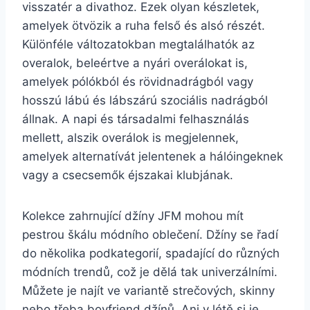
visszatér a divathoz. Ezek olyan készletek,
amelyek ötvözik a ruha felső és alsó részét.
Különféle változatokban megtalálhatók az
overalok, beleértve a nyári overálokat is,
amelyek pólókból és rövidnadrágból vagy
hosszú lábú és lábszárú szociális nadrágból
állnak. A napi és társadalmi felhasználás
mellett, alszik overálok is megjelennek,
amelyek alternatívát jelentenek a hálóingeknek
vagy a csecsemők éjszakai klubjának.
Kolekce zahrnující džíny JFM mohou mít
pestrou škálu módního oblečení. Džíny se řadí
do několika podkategorií, spadající do různých
módních trendů, což je dělá tak univerzálními.
Můžete je najít ve variantě strečových, skinny
nebo třeba boyfriend džínů. Ani v létě si je