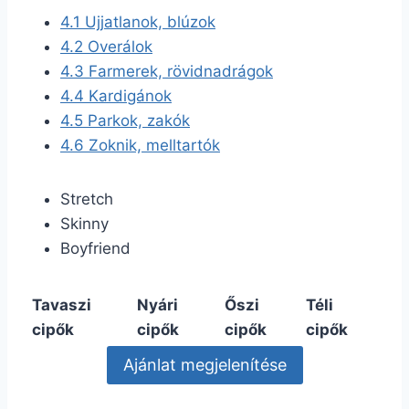
4.1
Ujjatlanok, blúzok
4.2
Overálok
4.3
Farmerek, rövidnadrágok
4.4
Kardigánok
4.5
Parkok, zakók
4.6
Zoknik, melltartók
Stretch
Skinny
Boyfriend
Tavaszi
Nyári
Őszi
Téli
cipők
cipők
cipők
cipők