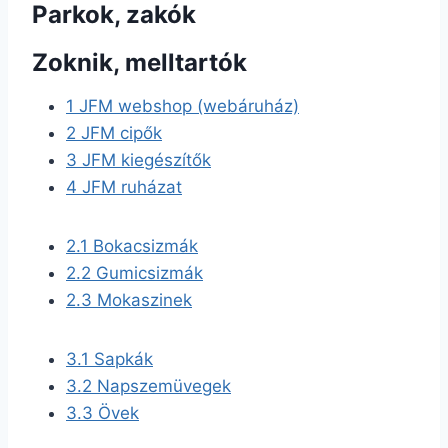
Parkok, zakók
Zoknik, melltartók
1
JFM webshop (webáruház)
2
JFM cipők
3
JFM kiegészítők
4
JFM ruházat
2.1
Bokacsizmák
2.2
Gumicsizmák
2.3
Mokaszinek
3.1
Sapkák
3.2
Napszemüvegek
3.3
Övek