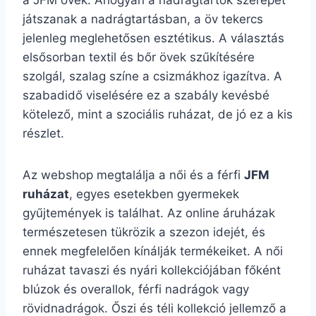
a JFM övek. Ahogyan a nadrágtartók szerepet
játszanak a nadrágtartásban, a öv tekercs
jelenleg meglehetősen esztétikus. A választás
elsősorban textil és bőr övek szűkítésére
szolgál, szalag színe a csizmákhoz igazítva. A
szabadidő viselésére ez a szabály kevésbé
kötelező, mint a szociális ruházat, de jó ez a kis
részlet.
Az webshop megtalálja a női és a férfi
JFM
ruházat
, egyes esetekben gyermekek
gyűjtemények is találhat. Az online áruházak
természetesen tükrözik a szezon idejét, és
ennek megfelelően kínálják termékeiket. A női
ruházat tavaszi és nyári kollekciójában főként
blúzok és overallok, férfi nadrágok vagy
rövidnadrágok. Őszi és téli kollekció jellemző a