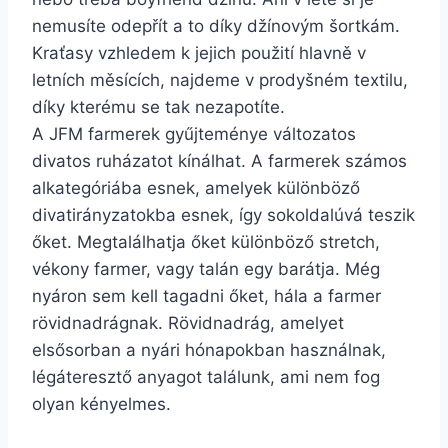
nemusíte odepřít a to díky džínovým šortkám.
Kraťasy vzhledem k jejich použití hlavně v
letních měsících, najdeme v prodyšném textilu,
díky kterému se tak nezapotíte.
A JFM farmerek gyűjteménye változatos
divatos ruházatot kínálhat. A farmerek számos
alkategóriába esnek, amelyek különböző
divatirányzatokba esnek, így sokoldalúvá teszik
őket. Megtalálhatja őket különböző stretch,
vékony farmer, vagy talán egy barátja. Még
nyáron sem kell tagadni őket, hála a farmer
rövidnadrágnak. Rövidnadrág, amelyet
elsősorban a nyári hónapokban használnak,
légáteresztő anyagot találunk, ami nem fog
olyan kényelmes.