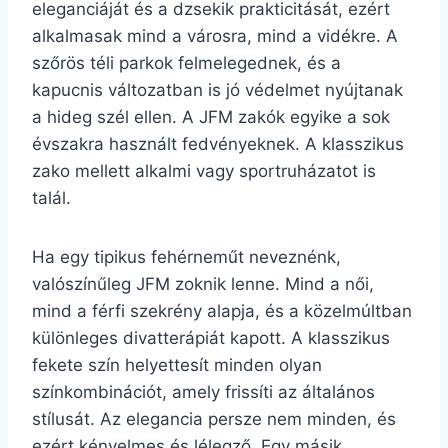
eleganciáját és a dzsekik prakticitását, ezért
alkalmasak mind a városra, mind a vidékre. A
szőrös téli parkok felmelegednek, és a
kapucnis változatban is jó védelmet nyújtanak
a hideg szél ellen. A JFM zakók egyike a sok
évszakra használt fedvényeknek. A klasszikus
zako mellett alkalmi vagy sportruházatot is
talál.
Ha egy tipikus fehérneműt neveznénk,
valószínűleg JFM zoknik lenne. Mind a női,
mind a férfi szekrény alapja, és a közelmúltban
különleges divatterápiát kapott. A klasszikus
fekete szín helyettesít minden olyan
színkombinációt, amely frissíti az általános
stílusát. Az elegancia persze nem minden, és
ezért kényelmes és lélegző. Egy másik