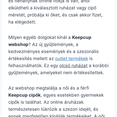
és néhánynak offline fiókja is van, ahol
elküldheti a kiválasztott ruházat vagy cipő
méretét, próbálja ki őket, és csak akkor fizet,
ha elégedett.
Milyen egyéb dolgokat kínál a
Keepcup
webshop
? Az új gyűjtemények, a
kedvezményes események és a szezonális
értékesítés mellett az
outlet termékek
is
felhasználhatók. Ez egy
olcsó ruházat
a korábbi
gyűjtemények, amelyeket nem értékesítettek.
Az webshop megtalálja a női és a férfi
Keepcup cipők
, egyes esetekben gyermekek
cipők is találhat. Az online áruházak
természetesen tükrözik a szezon idejét, és
ennek megfelelően kínálják termékeiket. A női