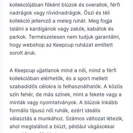
kollekciójában főként blúzok és overallok, férfi
nadrágok vagy rövidnadrágok. Őszi és téli
kollekció jellemző a meleg ruhát. Meg fogja
találni a kardigánok vagy zakók, kabátok és
parkok. Természetesen nem tudjuk garantálni,
hogy webshop az Keepcup ruházat említett
sorolt áruk.
A Keepcup ujjatlanok mind a női, mind a férfi
kollekcióban elérhetők, és a sport mellett
szabadidős célokra is felhasználhatók. A közös
szín fehér, de más színek, mint a fekete vagy a
minták vagy nyomtatványok. A blúzok inkább
formális típusú női ruhák, ezért ideális
választás a munkához. Számos változat létezik,
ahol megtalálod a blúzt, például vágásokkal