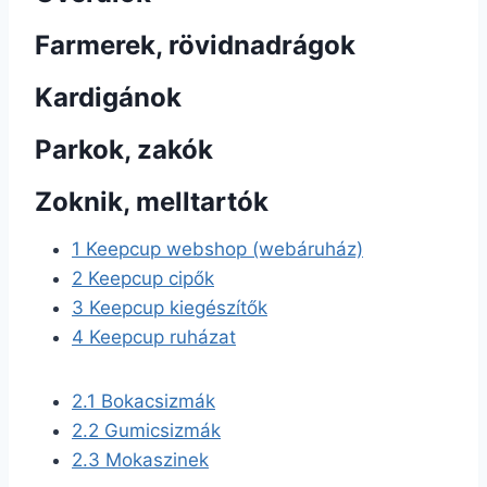
Farmerek, rövidnadrágok
Kardigánok
Parkok, zakók
Zoknik, melltartók
1
Keepcup webshop (webáruház)
2
Keepcup cipők
3
Keepcup kiegészítők
4
Keepcup ruházat
2.1
Bokacsizmák
2.2
Gumicsizmák
2.3
Mokaszinek