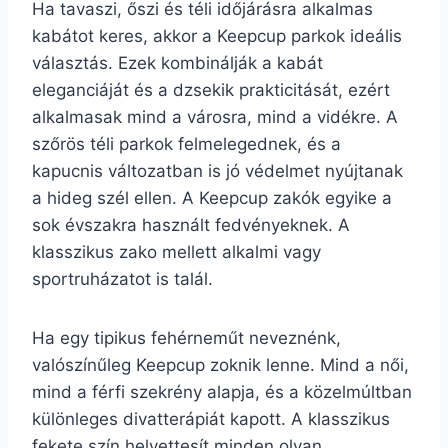
Ha tavaszi, őszi és téli időjárásra alkalmas
kabátot keres, akkor a Keepcup parkok ideális
választás. Ezek kombinálják a kabát
eleganciáját és a dzsekik prakticitását, ezért
alkalmasak mind a városra, mind a vidékre. A
szőrös téli parkok felmelegednek, és a
kapucnis változatban is jó védelmet nyújtanak
a hideg szél ellen. A Keepcup zakók egyike a
sok évszakra használt fedvényeknek. A
klasszikus zako mellett alkalmi vagy
sportruházatot is talál.
Ha egy tipikus fehérneműt neveznénk,
valószínűleg Keepcup zoknik lenne. Mind a női,
mind a férfi szekrény alapja, és a közelmúltban
különleges divatterápiát kapott. A klasszikus
fekete szín helyettesít minden olyan