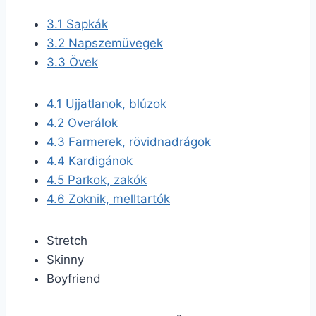
3.1
Sapkák
3.2
Napszemüvegek
3.3
Övek
4.1
Ujjatlanok, blúzok
4.2
Overálok
4.3
Farmerek, rövidnadrágok
4.4
Kardigánok
4.5
Parkok, zakók
4.6
Zoknik, melltartók
Stretch
Skinny
Boyfriend