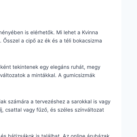
ményében is elérhetők. Mi lehet a Kvinna
 Ősszel a cipő az ék és a téli bokacsizma
ként tekintenek egy elegáns ruhát, megy
 változatok a mintákkal. A gumicsizmák
iak számára a tervezéshez a sarokkal is vagy
j, csattal vagy fűző, és széles színváltozat
s hátizsákok is találhat. Az online áruházak