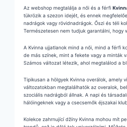
Az webshop megtalálja a női és a férfi
Kvinn
tükrözik a szezon idejét, és ennek megfelelően
nadrágok vagy rövidnadrágok. Őszi és téli kol
Természetesen nem tudjuk garantálni, hogy w
A Kvinna ujjatlanok mind a női, mind a férfi k
de más színek, mint a fekete vagy a minták v
Számos változat létezik, ahol megtalálod a blú
Tipikusan a hölgyek Kvinna overálok, amely vi
változatokban megtalálhatók az overalok, bel
szociális nadrágból állnak. A napi és társadal
hálóingeknek vagy a csecsemők éjszakai klu
Kolekce zahrnující džíny Kvinna mohou mít pe