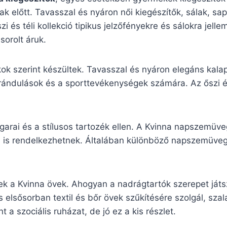
őszak előtt. Tavasszal és nyáron női kiegészítők, sálak, 
zi és téli kollekció tipikus jelzőfényekre és sálokra jel
sorolt áruk.
kok szerint készültek. Tavasszal és nyáron elegáns kala
irándulások és a sporttevékenységek számára. Az őszi és
garai és a stílusos tartozék ellen. A Kvinna napszemüv
sával is rendelkezhetnek. Általában különböző napszemü
ek a Kvinna övek. Ahogyan a nadrágtartók szerepet játs
 elsősorban textil és bőr övek szűkítésére szolgál, sza
 a szociális ruházat, de jó ez a kis részlet.