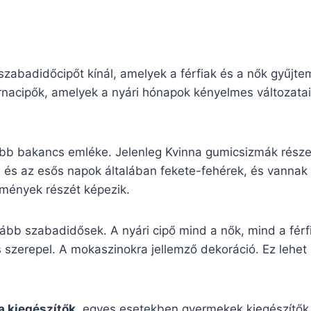
zabadidőcipőt kínál, amelyek a férfiak és a nők gyűjte
nacipők, amelyek a nyári hónapok kényelmes változatai.
ibb bakancs emléke. Jelenleg Kvinna gumicsizmák része
i és az esős napok általában fekete-fehérek, és vannak
temények részét képezik.
kább szabadidősek. A nyári cipő mind a nők, mind a férf
 szerepel. A mokaszinokra jellemző dekoráció. Ez lehet í
a kiegészítők
, egyes esetekben gyermekek kiegészítők é