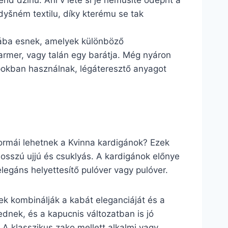
end džínů. Ani v létě si je nemusíte odepřít a
dyšném textilu, díky kterému se tak
iába esnek, amelyek különböző
farmer, vagy talán egy barátja. Még nyáron
apokban használnak, légáteresztő anyagot
formái lehetnek a Kvinna kardigánok? Ezek
osszú ujjú és csuklyás. A kardigánok előnye
legáns helyettesítő pulóver vagy pulóver.
zek kombinálják a kabát eleganciáját és a
ednek, és a kapucnis változatban is jó
A klasszikus zako mellett alkalmi vagy