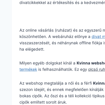
divatcikkekkel az értékesítés és a kedvezmény
Az online vásárlás (ruházat) és az egyszerű
köszönhetően. A webáruház előnye a
divat 
visszaszerzését, és néhánynak offline fiókja is
ha elégedett.
Milyen egyéb dolgokat kínál a
Kvinna websh
termékek
is felhasználhatók. Ez egy
olcsó ru
Az webshop megtalálja a női és a férfi
Kvinn
szezon idejét, és ennek megfelelően kínálják 
bokas cipők. Az őszi és a téli kollekció ti
cipők említett sorolt áruk.