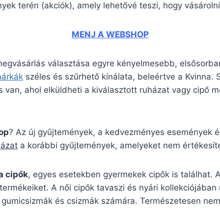
ek terén (akciók), amely lehetővé teszi, hogy vásárolni
MENJ A WEBSHOP
 megvásárlás választása egyre kényelmesebb, elsősorban
márkák
széles és szűrhető kínálata, beleértve a Kvinna
 van, ahol elküldheti a kiválasztott ruházat vagy cipő mé
op
? Az új gyűjtemények, a kedvezményes események és 
házat
a korábbi gyűjtemények, amelyeket nem értékesíte
a cipők
, egyes esetekben gyermekek cipők is találhat. 
termékeiket. A női cipők tavaszi és nyári kollekciójába
pikus gumicsizmák és csizmák számára. Természetesen ne