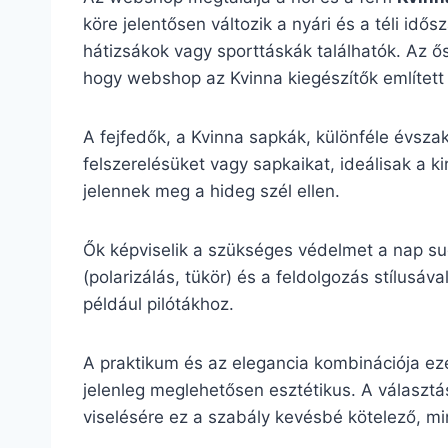
köre jelentősen változik a nyári és a téli id
hátizsákok vagy sporttáskák találhatók. Az ős
hogy webshop az Kvinna kiegészítők említett 
A fejfedők, a Kvinna sapkák, különféle évsza
felszerelésüket vagy sapkaikat, ideálisak a k
jelennek meg a hideg szél ellen.
Ők képviselik a szükséges védelmet a nap su
(polarizálás, tükör) és a feldolgozás stílu
például pilótákhoz.
A praktikum és az elegancia kombinációja ez
jelenleg meglehetősen esztétikus. A választás
viselésére ez a szabály kevésbé kötelező, mint