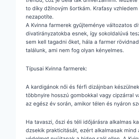
trendů, což je dělá tak univerzálními. Můžete 
to díky džínovým šortkám. Kraťasy vzhledem k 
nezapotíte.
A Kvinna farmerek gyűjteménye változatos di
divatirányzatokba esnek, így sokoldalúvá tes
sem kell tagadni őket, hála a farmer rövidn
találunk, ami nem fog olyan kényelmes.
Típusai Kvinna farmerek:
A kardigánok női és férfi dizájnban készülne
többnyire hosszú gombokkal vagy cipzárral va
az egész év során, amikor télen és nyáron sz
Ha tavaszi, őszi és téli időjárásra alkalmas 
dzsekik prakticitását, ezért alkalmasak mind 
védelmet nyújtanak a hideg szél ellen. A Kvi