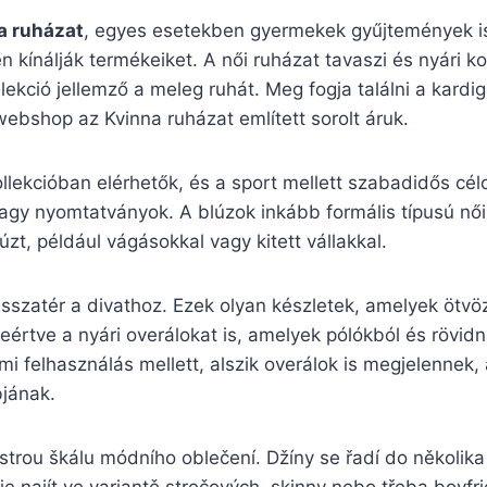
a ruházat
, egyes esetekben gyermekek gyűjtemények is
 kínálják termékeiket. A női ruházat tavaszi és nyári kol
lekció jellemző a meleg ruhát. Meg fogja találni a kard
ebshop az Kvinna ruházat említett sorolt áruk.
ollekcióban elérhetők, és a sport mellett szabadidős cél
agy nyomtatványok. A blúzok inkább formális típusú női
zt, például vágásokkal vagy kitett vállakkal.
sszatér a divathoz. Ezek olyan készletek, amelyek ötvözi
eértve a nyári overálokat is, amelyek pólókból és rövi
mi felhasználás mellett, alszik overálok is megjelennek,
bjának.
strou škálu módního oblečení. Džíny se řadí do několika