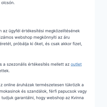
 olcsón.
 az ügyfél értékesítési megközelítésének
. Számos webshop megkönnyíti az áru
retét, próbálja ki őket, és csak akkor fizet,
a szezonális értékesítés mellett az
outlet
ttek.
Az online áruházak természetesen tükrözik a
n mokasinok és szandálok, férfi papucsok vagy
m tudjuk garantálni, hogy webshop az Kvinna