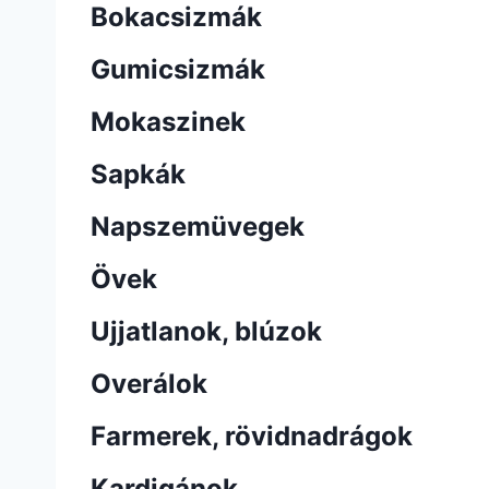
Bokacsizmák
Gumicsizmák
Mokaszinek
Sapkák
Napszemüvegek
Övek
Ujjatlanok, blúzok
Overálok
Farmerek, rövidnadrágok
Kardigánok