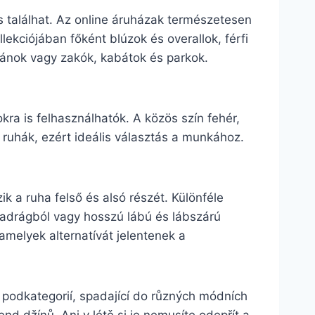
 találhat. Az online áruházak természetesen
lekciójában főként blúzok és overallok, férfi
igánok vagy zakók, kabátok és parkok.
okra is felhasználhatók. A közös szín fehér,
 ruhák, ezért ideális választás a munkához.
k a ruha felső és alsó részét. Különféle
dnadrágból vagy hosszú lábú és lábszárú
 amelyek alternatívát jelentenek a
 podkategorií, spadající do různých módních