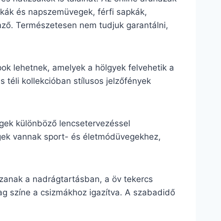
sapkák és napszemüvegek, férfi sapkák,
lemző. Természetesen nem tudjuk garantálni,
pok lehetnek, amelyek a hölgyek felvehetik a
 téli kollekcióban stílusos jelzőfények
egek különböző lencsetervezéssel
vegek vannak sport- és életmódüvegekhez,
zanak a nadrágtartásban, a öv tekercs
lag színe a csizmákhoz igazítva. A szabadidő