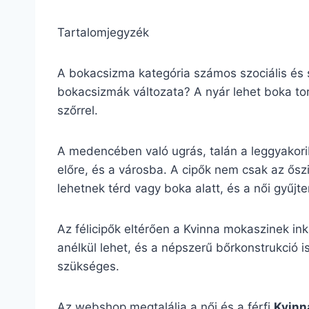
Tartalomjegyzék
A bokacsizma kategória számos szociális és s
bokacsizmák változata? A nyár lehet boka tor
szőrrel.
A medencében való ugrás, talán a leggyakor
előre, és a városba. A cipők nem csak az ősz
lehetnek térd vagy boka alatt, és a női gyűj
Az félicipők eltérően a Kvinna mokaszinek in
anélkül lehet, és a népszerű bőrkonstrukció is
szükséges.
Az webshop megtalálja a női és a férfi
Kvinn