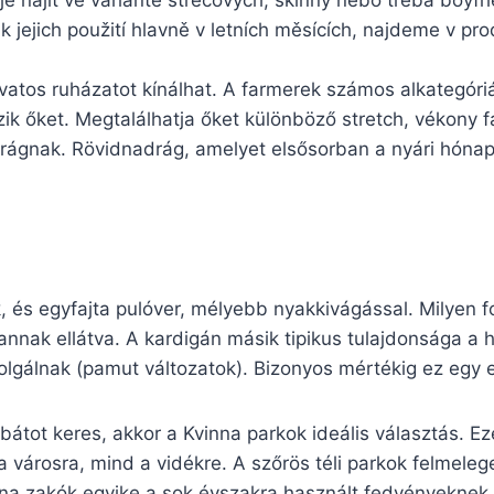
je najít ve variantě strečových, skinny nebo třeba boyfri
jejich použití hlavně v letních měsících, najdeme v pro
vatos ruházatot kínálhat. A farmerek számos alkategór
zik őket. Megtalálhatja őket különböző stretch, vékony 
adrágnak. Rövidnadrág, amelyet elsősorban a nyári hón
k, és egyfajta pulóver, mélyebb nyakkivágással. Milyen 
nnak ellátva. A kardigán másik tipikus tulajdonsága a h
olgálnak (pamut változatok). Bizonyos mértékig ez egy e
kabátot keres, akkor a Kvinna parkok ideális választás. E
a városra, mind a vidékre. A szőrös téli parkok felmeleg
nna zakók egyike a sok évszakra használt fedvényeknek. 