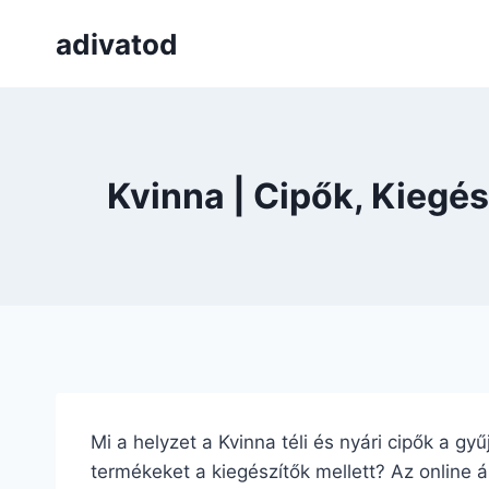
Skip
adivatod
to
content
Kvinna | Cipők, Kiegé
Mi a helyzet a Kvinna téli és nyári cipők a gy
termékeket a kiegészítők mellett? Az online á