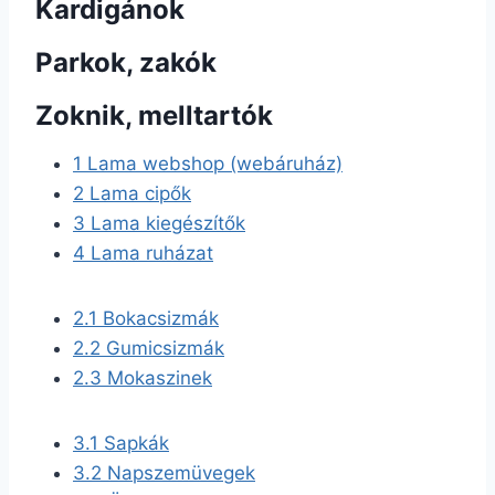
Kardigánok
Parkok, zakók
Zoknik, melltartók
1
Lama webshop (webáruház)
2
Lama cipők
3
Lama kiegészítők
4
Lama ruházat
2.1
Bokacsizmák
2.2
Gumicsizmák
2.3
Mokaszinek
3.1
Sapkák
3.2
Napszemüvegek