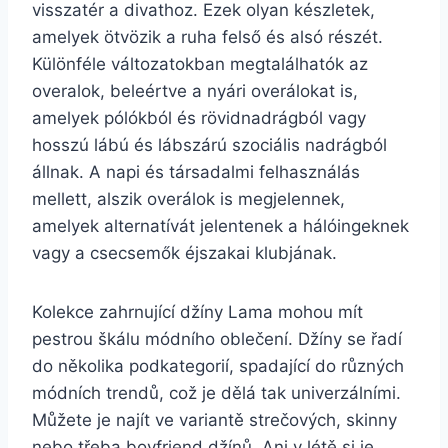
visszatér a divathoz. Ezek olyan készletek,
amelyek ötvözik a ruha felső és alsó részét.
Különféle változatokban megtalálhatók az
overalok, beleértve a nyári overálokat is,
amelyek pólókból és rövidnadrágból vagy
hosszú lábú és lábszárú szociális nadrágból
állnak. A napi és társadalmi felhasználás
mellett, alszik overálok is megjelennek,
amelyek alternatívát jelentenek a hálóingeknek
vagy a csecsemők éjszakai klubjának.
Kolekce zahrnující džíny Lama mohou mít
pestrou škálu módního oblečení. Džíny se řadí
do několika podkategorií, spadající do různých
módních trendů, což je dělá tak univerzálními.
Můžete je najít ve variantě strečových, skinny
nebo třeba boyfriend džínů. Ani v létě si je