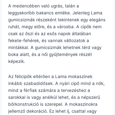
A medencében való ugrás, talán a
leggyakoribb bakancs emléke. Jelenleg Lama
gumicsizmák részeként tekintenek egy elegáns
ruhát, megy előre, és a városba. A cipők nem
csak az őszi és az esős napok általában
fekete-fehérek, és vannak változatok a
mintákkal. A gumicsizmák lehetnek térd vagy
boka alatt, és a női gyűjtemények részét
képezik.
Az félicipők eltérően a Lama mokaszinek
inkább szabadidősek. A nyári cipő mind a nők,
mind a férfiak számára a tervezéshez a
sarokkal is vagy anélkül lehet, és a népszerű
bőrkonstrukció is szerepel. A mokaszinokra
jellemző dekoráció. Ez lehet íj, csattal vagy