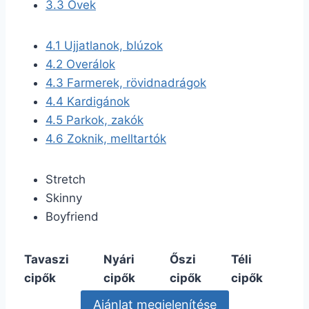
3.3
Övek
4.1
Ujjatlanok, blúzok
4.2
Overálok
4.3
Farmerek, rövidnadrágok
4.4
Kardigánok
4.5
Parkok, zakók
4.6
Zoknik, melltartók
Stretch
Skinny
Boyfriend
Tavaszi
Nyári
Őszi
Téli
cipők
cipők
cipők
cipők