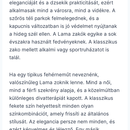
eleganciáját és a dzsekik prakticitását, ezért
alkalmasak mind a városra, mind a vidékre. A
szőrös téli parkok felmelegednek, és a
kapucnis változatban is jó védelmet nyújtanak
a hideg szél ellen. A Lama zakók egyike a sok
évszakra használt fedvényeknek. A klasszikus
zako mellett alkalmi vagy sportruházatot is
talál.
Ha egy tipikus fehérneműt neveznénk,
valószínűleg Lama zoknik lenne. Mind a női,
mind a férfi szekrény alapja, és a közelmúltban
különleges divatterápiát kapott. A klasszikus
fekete szín helyettesít minden olyan
színkombinációt, amely frissíti az általános
stílusát. Az elegancia persze nem minden, és
ezért kényelmes és lélegző. Egy másik