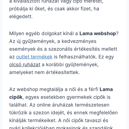
a kiválasztott ruházat vagy cipő méretét,
próbálja ki őket, és csak akkor fizet, ha
elégedett.
Milyen egyéb dolgokat kínál a
Lama webshop
?
Az új gyűjtemények, a kedvezményes
események és a szezonális értékesítés mellett
az
outlet termékek
is felhasználhatók. Ez egy
olcsó ruházat
a korábbi gyűjtemények,
amelyeket nem értékesítettek.
Az webshop megtalálja a női és a férfi
Lama
cipők
, egyes esetekben gyermekek cipők is
találhat. Az online áruházak természetesen
tükrözik a szezon idejét, és ennek megfelelően
kínálják termékeiket. A női cipők tavaszi és
nyári kollekciójában mokasinok és szandálok,