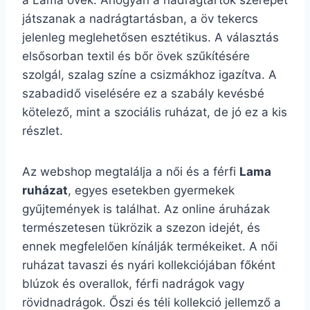
a Lama övek. Ahogyan a nadrágtartók szerepet
játszanak a nadrágtartásban, a öv tekercs
jelenleg meglehetősen esztétikus. A választás
elsősorban textil és bőr övek szűkítésére
szolgál, szalag színe a csizmákhoz igazítva. A
szabadidő viselésére ez a szabály kevésbé
kötelező, mint a szociális ruházat, de jó ez a kis
részlet.
Az webshop megtalálja a női és a férfi
Lama
ruházat
, egyes esetekben gyermekek
gyűjtemények is találhat. Az online áruházak
természetesen tükrözik a szezon idejét, és
ennek megfelelően kínálják termékeiket. A női
ruházat tavaszi és nyári kollekciójában főként
blúzok és overallok, férfi nadrágok vagy
rövidnadrágok. Őszi és téli kollekció jellemző a