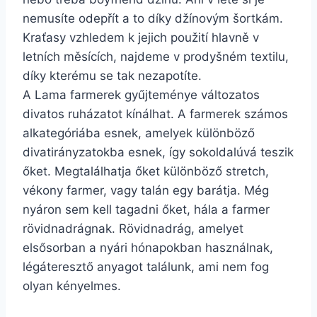
nemusíte odepřít a to díky džínovým šortkám.
Kraťasy vzhledem k jejich použití hlavně v
letních měsících, najdeme v prodyšném textilu,
díky kterému se tak nezapotíte.
A Lama farmerek gyűjteménye változatos
divatos ruházatot kínálhat. A farmerek számos
alkategóriába esnek, amelyek különböző
divatirányzatokba esnek, így sokoldalúvá teszik
őket. Megtalálhatja őket különböző stretch,
vékony farmer, vagy talán egy barátja. Még
nyáron sem kell tagadni őket, hála a farmer
rövidnadrágnak. Rövidnadrág, amelyet
elsősorban a nyári hónapokban használnak,
légáteresztő anyagot találunk, ami nem fog
olyan kényelmes.