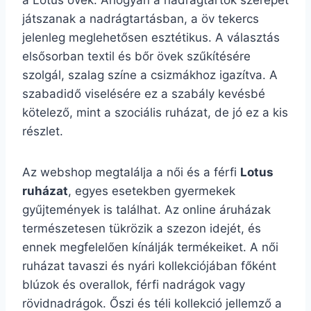
a Lotus övek. Ahogyan a nadrágtartók szerepet
játszanak a nadrágtartásban, a öv tekercs
jelenleg meglehetősen esztétikus. A választás
elsősorban textil és bőr övek szűkítésére
szolgál, szalag színe a csizmákhoz igazítva. A
szabadidő viselésére ez a szabály kevésbé
kötelező, mint a szociális ruházat, de jó ez a kis
részlet.
Az webshop megtalálja a női és a férfi
Lotus
ruházat
, egyes esetekben gyermekek
gyűjtemények is találhat. Az online áruházak
természetesen tükrözik a szezon idejét, és
ennek megfelelően kínálják termékeiket. A női
ruházat tavaszi és nyári kollekciójában főként
blúzok és overallok, férfi nadrágok vagy
rövidnadrágok. Őszi és téli kollekció jellemző a