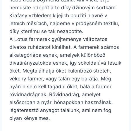
nemusíte odepřít a to díky džínovým šortkám.
Kraťasy vzhledem k jejich použití hlavně v
letních měsících, najdeme v prodyšném textilu,
díky kterému se tak nezapotíte.
A Lotus farmerek gyűjteménye változatos
divatos ruházatot kínálhat. A farmerek számos
alkategóriába esnek, amelyek különböző
divatirányzatokba esnek, így sokoldalúvá teszik
őket. Megtalálhatja őket különböző stretch,
vékony farmer, vagy talán egy barátja. Még
nyáron sem kell tagadni őket, hála a farmer
rövidnadrágnak. Rövidnadrág, amelyet
elsősorban a nyári hónapokban használnak,
légáteresztő anyagot találunk, ami nem fog
olyan kényelmes.