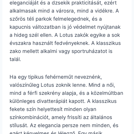
eleganciáját és a dzsekik prakticitását, ezért
alkalmasak mind a városra, mind a vidékre. A
szőrös téli parkok felmelegednek, és a
kapucnis változatban is jó védelmet nyújtanak
a hideg szél ellen. A Lotus zakók egyike a sok
évszakra használt fedvényeknek. A klasszikus
zako mellett alkalmi vagy sportruházatot is
talál.
Ha egy tipikus fehérneműt neveznénk,
valószínűleg Lotus zoknik lenne. Mind a női,
mind a férfi szekrény alapja, és a közelmúltban
különleges divatterápiát kapott. A klasszikus
fekete szín helyettesít minden olyan
színkombinációt, amely frissíti az általános
stílusát. Az elegancia persze nem minden, és
ezért kényelmes és lélegző. Egy másik