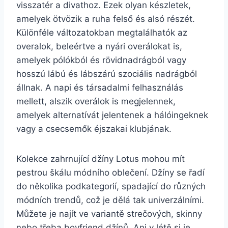
visszatér a divathoz. Ezek olyan készletek,
amelyek ötvözik a ruha felső és alsó részét.
Különféle változatokban megtalálhatók az
overalok, beleértve a nyári overálokat is,
amelyek pólókból és rövidnadrágból vagy
hosszú lábú és lábszárú szociális nadrágból
állnak. A napi és társadalmi felhasználás
mellett, alszik overálok is megjelennek,
amelyek alternatívát jelentenek a hálóingeknek
vagy a csecsemők éjszakai klubjának.
Kolekce zahrnující džíny Lotus mohou mít
pestrou škálu módního oblečení. Džíny se řadí
do několika podkategorií, spadající do různých
módních trendů, což je dělá tak univerzálními.
Můžete je najít ve variantě strečových, skinny
nebo třeba boyfriend džínů. Ani v létě si je