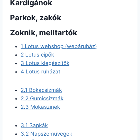
Kardigánok
Parkok, zakók
Zoknik, melltartók
1
Lotus webshop (webáruház)
2
Lotus cipők
3
Lotus kiegészítők
4
Lotus ruházat
2.1
Bokacsizmák
2.2
Gumicsizmák
2.3
Mokaszinek
3.1
Sapkák
3.2
Napszemüvegek