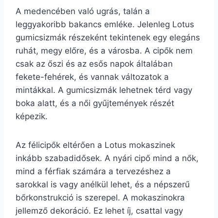
A medencében való ugrás, talán a
leggyakoribb bakancs emléke. Jelenleg Lotus
gumicsizmák részeként tekintenek egy elegáns
ruhát, megy előre, és a városba. A cipők nem
csak az őszi és az esős napok általában
fekete-fehérek, és vannak változatok a
mintákkal. A gumicsizmák lehetnek térd vagy
boka alatt, és a női gyűjtemények részét
képezik.
Az félicipők eltérően a Lotus mokaszinek
inkább szabadidősek. A nyári cipő mind a nők,
mind a férfiak számára a tervezéshez a
sarokkal is vagy anélkül lehet, és a népszerű
bőrkonstrukció is szerepel. A mokaszinokra
jellemző dekoráció. Ez lehet íj, csattal vagy