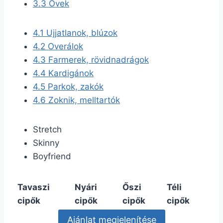
3.3
Övek
4.1
Ujjatlanok, blúzok
4.2
Overálok
4.3
Farmerek, rövidnadrágok
4.4
Kardigánok
4.5
Parkok, zakók
4.6
Zoknik, melltartók
Stretch
Skinny
Boyfriend
Tavaszi
Nyári
Őszi
Téli
cipők
cipők
cipők
cipők