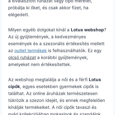
a kiválasztott ruházat vagy cipő méretét,
próbálja ki őket, és csak akkor fizet, ha
elégedett.
Milyen egyéb dolgokat kínál a
Lotus webshop
?
Az új gyűjtemények, a kedvezményes
események és a szezonális értékesítés mellett
az
outlet termékek
is felhasználhatók. Ez egy
olcsó ruházat
a korábbi gyűjtemények,
amelyeket nem értékesítettek.
Az webshop megtalálja a női és a férfi
Lotus
cipők
, egyes esetekben gyermekek cipők is
találhat. Az online áruházak természetesen
tükrözik a szezon idejét, és ennek megfelelően
kínálják termékeiket. A női cipők tavaszi és
nyári kollekciójában mokasinok és szandálok,