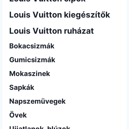
Louis Vuitton kiegészítők
Louis Vuitton ruházat
Bokacsizmák
Gumicsizmák
Mokaszinek
Sapkák
Napszemüvegek
Övek
Ujjatlanok, blúzok