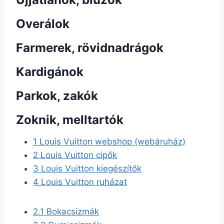
Overálok
Farmerek, rövidnadrágok
Kardigánok
Parkok, zakók
Zoknik, melltartók
1
Louis Vuitton webshop (webáruház)
2
Louis Vuitton cipők
3
Louis Vuitton kiegészítők
4
Louis Vuitton ruházat
2.1
Bokacsizmák