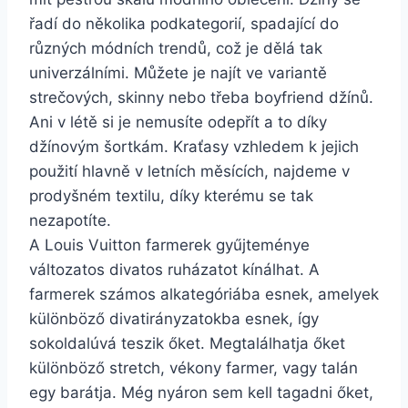
řadí do několika podkategorií, spadající do
různých módních trendů, což je dělá tak
univerzálními. Můžete je najít ve variantě
strečových, skinny nebo třeba boyfriend džínů.
Ani v létě si je nemusíte odepřít a to díky
džínovým šortkám. Kraťasy vzhledem k jejich
použití hlavně v letních měsících, najdeme v
prodyšném textilu, díky kterému se tak
nezapotíte.
A Louis Vuitton farmerek gyűjteménye
változatos divatos ruházatot kínálhat. A
farmerek számos alkategóriába esnek, amelyek
különböző divatirányzatokba esnek, így
sokoldalúvá teszik őket. Megtalálhatja őket
különböző stretch, vékony farmer, vagy talán
egy barátja. Még nyáron sem kell tagadni őket,