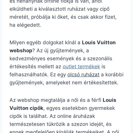
és néhánynak offline fiókja is van, ahol
elküldheti a kiválasztott ruházat vagy cipő
méretét, próbálja ki őket, és csak akkor fizet,
ha elégedett.
Milyen egyéb dolgokat kínál a
Louis Vuitton
webshop
? Az új gyűjtemények, a
kedvezményes események és a szezonális
értékesítés mellett az
outlet termékek
is
felhasználhatók. Ez egy
olcsó ruházat
a korábbi
gyűjtemények, amelyeket nem értékesítettek.
Az webshop megtalálja a női és a férfi
Louis
Vuitton cipők
, egyes esetekben gyermekek
cipők is találhat. Az online áruházak
természetesen tükrözik a szezon idejét, és
ennek megfelelően kínálják termékeiket. A női