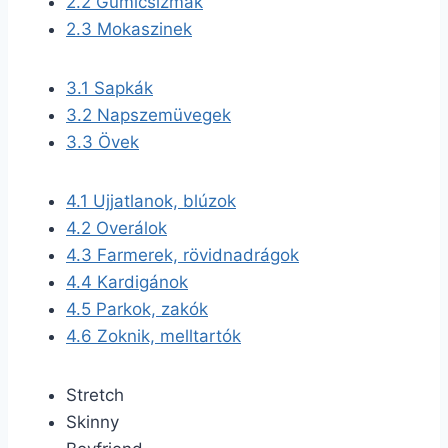
2.2
Gumicsizmák
2.3
Mokaszinek
3.1
Sapkák
3.2
Napszemüvegek
3.3
Övek
4.1
Ujjatlanok, blúzok
4.2
Overálok
4.3
Farmerek, rövidnadrágok
4.4
Kardigánok
4.5
Parkok, zakók
4.6
Zoknik, melltartók
Stretch
Skinny