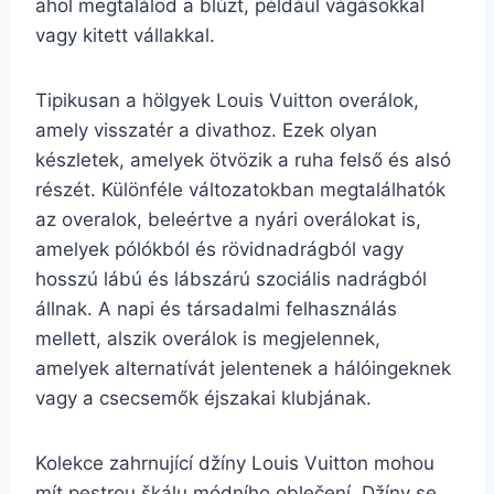
ahol megtalálod a blúzt, például vágásokkal
vagy kitett vállakkal.
Tipikusan a hölgyek Louis Vuitton overálok,
amely visszatér a divathoz. Ezek olyan
készletek, amelyek ötvözik a ruha felső és alsó
részét. Különféle változatokban megtalálhatók
az overalok, beleértve a nyári overálokat is,
amelyek pólókból és rövidnadrágból vagy
hosszú lábú és lábszárú szociális nadrágból
állnak. A napi és társadalmi felhasználás
mellett, alszik overálok is megjelennek,
amelyek alternatívát jelentenek a hálóingeknek
vagy a csecsemők éjszakai klubjának.
Kolekce zahrnující džíny Louis Vuitton mohou
mít pestrou škálu módního oblečení. Džíny se