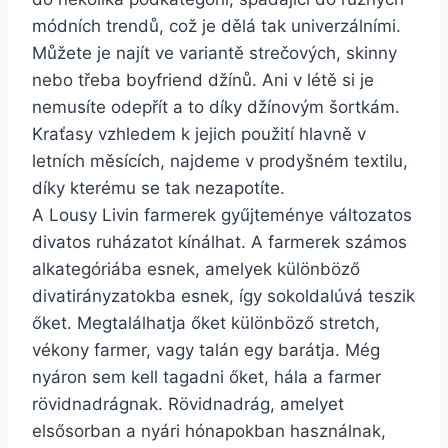
módních trendů, což je dělá tak univerzálními.
Můžete je najít ve variantě strečových, skinny
nebo třeba boyfriend džínů. Ani v létě si je
nemusíte odepřít a to díky džínovým šortkám.
Kraťasy vzhledem k jejich použití hlavně v
letních měsících, najdeme v prodyšném textilu,
díky kterému se tak nezapotíte.
A Lousy Livin farmerek gyűjteménye változatos
divatos ruházatot kínálhat. A farmerek számos
alkategóriába esnek, amelyek különböző
divatirányzatokba esnek, így sokoldalúvá teszik
őket. Megtalálhatja őket különböző stretch,
vékony farmer, vagy talán egy barátja. Még
nyáron sem kell tagadni őket, hála a farmer
rövidnadrágnak. Rövidnadrág, amelyet
elsősorban a nyári hónapokban használnak,