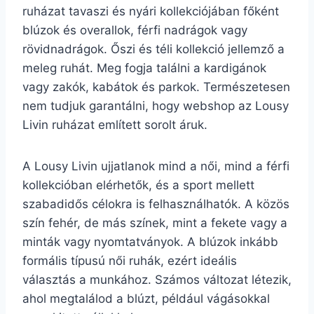
ruházat tavaszi és nyári kollekciójában főként
blúzok és overallok, férfi nadrágok vagy
rövidnadrágok. Őszi és téli kollekció jellemző a
meleg ruhát. Meg fogja találni a kardigánok
vagy zakók, kabátok és parkok. Természetesen
nem tudjuk garantálni, hogy webshop az Lousy
Livin ruházat említett sorolt áruk.
A Lousy Livin ujjatlanok mind a női, mind a férfi
kollekcióban elérhetők, és a sport mellett
szabadidős célokra is felhasználhatók. A közös
szín fehér, de más színek, mint a fekete vagy a
minták vagy nyomtatványok. A blúzok inkább
formális típusú női ruhák, ezért ideális
választás a munkához. Számos változat létezik,
ahol megtalálod a blúzt, például vágásokkal