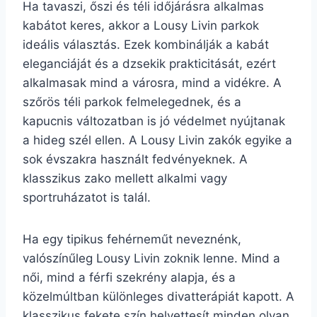
Ha tavaszi, őszi és téli időjárásra alkalmas
kabátot keres, akkor a Lousy Livin parkok
ideális választás. Ezek kombinálják a kabát
eleganciáját és a dzsekik prakticitását, ezért
alkalmasak mind a városra, mind a vidékre. A
szőrös téli parkok felmelegednek, és a
kapucnis változatban is jó védelmet nyújtanak
a hideg szél ellen. A Lousy Livin zakók egyike a
sok évszakra használt fedvényeknek. A
klasszikus zako mellett alkalmi vagy
sportruházatot is talál.
Ha egy tipikus fehérneműt neveznénk,
valószínűleg Lousy Livin zoknik lenne. Mind a
női, mind a férfi szekrény alapja, és a
közelmúltban különleges divatterápiát kapott. A
klasszikus fekete szín helyettesít minden olyan