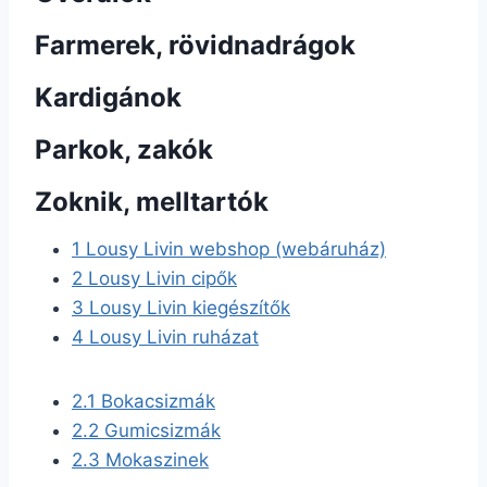
Farmerek, rövidnadrágok
Kardigánok
Parkok, zakók
Zoknik, melltartók
1
Lousy Livin webshop (webáruház)
2
Lousy Livin cipők
3
Lousy Livin kiegészítők
4
Lousy Livin ruházat
2.1
Bokacsizmák
2.2
Gumicsizmák
2.3
Mokaszinek