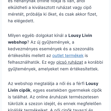
és néhánynak offline fiókja is van, ahol
elküldheti a kiválasztott ruházat vagy cipő
méretét, próbálja ki őket, és csak akkor fizet,
ha elégedett.
Milyen egyéb dolgokat kínál a
Lousy Livin
webshop
? Az új gyűjtemények, a
kedvezményes események és a szezonális
értékesítés mellett az
outlet termékek
is
felhasználhatók. Ez egy
olcsó ruházat
a korábbi
gyűjtemények, amelyeket nem értékesítettek.
Az webshop megtalálja a női és a férfi
Lousy
Livin cipők
, egyes esetekben gyermekek cipők
is találhat. Az online áruházak természetesen
tükrözik a szezon idejét, és ennek megfelelően
kínálják termékeiket. A női cipők tavaszi és