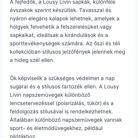
A fejfedők, a Lousy Livin sapkák, különféle
évszakok szerint készültek. Tavasszal és
nyáron elegáns kalapok lehetnek, amelyek a
hölgyek felvehetik a felszerelésüket vagy
sapkaikat, ideálisak a kirándulások és a
sporttevékenységek számára. Az őszi és téli
kollekcióban stílusos jelzőfények jelennek meg
a hideg szél ellen.
Ők képviselik a szükséges védelmet a nap
sugarai és a stílusos tartozék ellen. A Lousy
Livin napszemüvegek különböző
lencsetervezéssel (polarizálás, tükör) és a
feldolgozás stílusával is rendelkezhetnek.
Általában különböző napszemüvegek vannak
sport- és életmódüvegekhez, például
pilótákhoz.