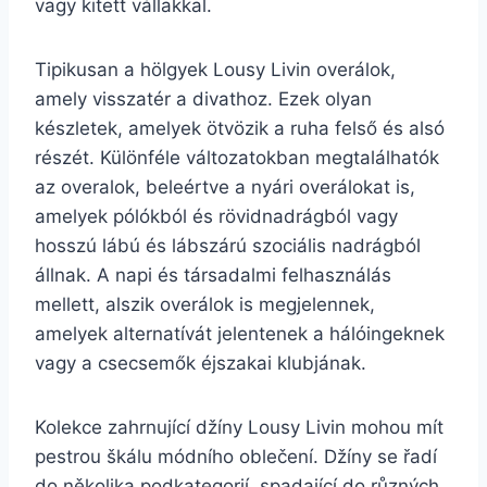
vagy kitett vállakkal.
Tipikusan a hölgyek Lousy Livin overálok,
amely visszatér a divathoz. Ezek olyan
készletek, amelyek ötvözik a ruha felső és alsó
részét. Különféle változatokban megtalálhatók
az overalok, beleértve a nyári overálokat is,
amelyek pólókból és rövidnadrágból vagy
hosszú lábú és lábszárú szociális nadrágból
állnak. A napi és társadalmi felhasználás
mellett, alszik overálok is megjelennek,
amelyek alternatívát jelentenek a hálóingeknek
vagy a csecsemők éjszakai klubjának.
Kolekce zahrnující džíny Lousy Livin mohou mít
pestrou škálu módního oblečení. Džíny se řadí
do několika podkategorií, spadající do různých