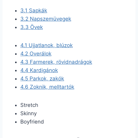
3.1
Sapkák
3.2
Napszemüvegek
3.3
Övek
4.1
Ujjatlanok, blúzok
4.2
Overálok
4.3
Farmerek, rövidnadrágok
4.4
Kardigánok
4.5
Parkok, zakók
4.6
Zoknik, melltartók
Stretch
Skinny
Boyfriend