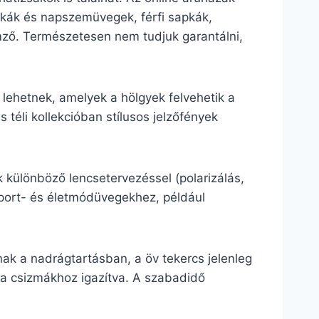
sapkák és napszemüvegek, férfi sapkák,
lemző. Természetesen nem tudjuk garantálni,
 lehetnek, amelyek a hölgyek felvehetik a
 téli kollekcióban stílusos jelzőfények
 különböző lencsetervezéssel (polarizálás,
sport- és életmódüvegekhez, például
ak a nadrágtartásban, a öv tekercs jelenleg
e a csizmákhoz igazítva. A szabadidő