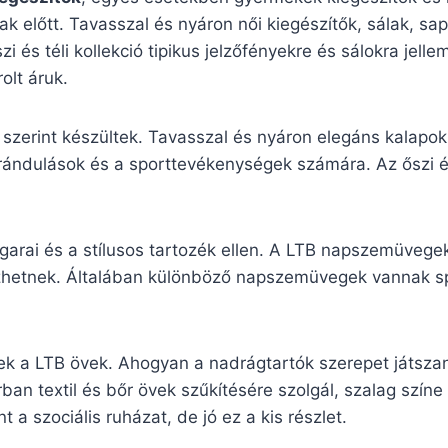
őszak előtt. Tavasszal és nyáron női kiegészítők, sálak, 
zi és téli kollekció tipikus jelzőfényekre és sálokra jel
olt áruk.
 szerint készültek. Tavasszal és nyáron elegáns kalapok
irándulások és a sporttevékenységek számára. Az őszi és
arai és a stílusos tartozék ellen. A LTB napszemüvegek
lkezhetnek. Általában különböző napszemüvegek vannak 
ek a LTB övek. Ahogyan a nadrágtartók szerepet játszan
ban textil és bőr övek szűkítésére szolgál, szalag szín
 a szociális ruházat, de jó ez a kis részlet.