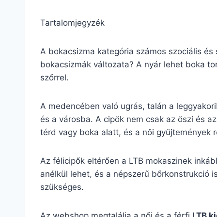
Tartalomjegyzék
A bokacsizma kategória számos szociális és s
bokacsizmák változata? A nyár lehet boka tor
szőrrel.
A medencében való ugrás, talán a leggyakori
és a városba. A cipők nem csak az őszi és a
térd vagy boka alatt, és a női gyűjtemények r
Az félicipők eltérően a LTB mokaszinek inkáb
anélkül lehet, és a népszerű bőrkonstrukció is
szükséges.
Az webshop megtalálja a női és a férfi
LTB k