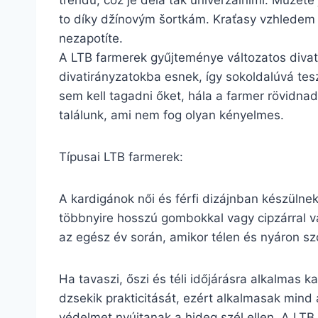
trendů, což je dělá tak univerzálními. Můžete 
to díky džínovým šortkám. Kraťasy vzhledem k 
nezapotíte.
A LTB farmerek gyűjteménye változatos divat
divatirányzatokba esnek, így sokoldalúvá tes
sem kell tagadni őket, hála a farmer rövidn
találunk, ami nem fog olyan kényelmes.
Típusai LTB farmerek:
A kardigánok női és férfi dizájnban készülne
többnyire hosszú gombokkal vagy cipzárral va
az egész év során, amikor télen és nyáron sz
Ha tavaszi, őszi és téli időjárásra alkalmas 
dzsekik prakticitását, ezért alkalmasak mind 
védelmet nyújtanak a hideg szél ellen. A LTB