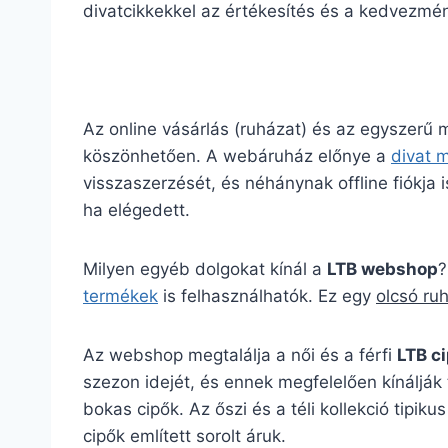
divatcikkekkel az értékesítés és a kedvezmény
Az online vásárlás (ruházat) és az egyszerű
köszönhetően. A webáruház előnye a
divat 
visszaszerzését, és néhánynak offline fiókja is
ha elégedett.
Milyen egyéb dolgokat kínál a
LTB webshop
?
termékek
is felhasználhatók. Ez egy
olcsó ru
Az webshop megtalálja a női és a férfi
LTB c
szezon idejét, és ennek megfelelően kínálják 
bokas cipők. Az őszi és a téli kollekció ti
cipők említett sorolt áruk.