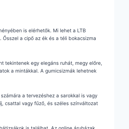
ményében is elérhetők. Mi lehet a LTB
 Ősszel a cipő az ék és a téli bokacsizma
 tekintenek egy elegáns ruhát, megy előre,
zatok a mintákkal. A gumicsizmák lehetnek
k számára a tervezéshez a sarokkal is vagy
j, csattal vagy fűző, és széles színváltozat
átizsákok is találhat. Az online áruházak