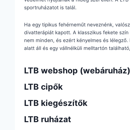
sportruházatot is talál.
Ha egy tipikus fehérneműt neveznénk, valószí
divatterápiát kapott. A klasszikus fekete szín
nem minden, és ezért kényelmes és lélegző. 
alatt áll és egy vállnélküli melltartón találha
LTB webshop (webáruház
LTB cipők
LTB kiegészítők
LTB ruházat