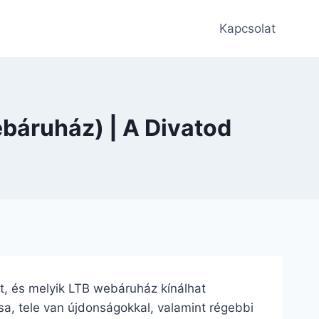
Kapcsolat
báruház) | A Divatod
ént, és melyik LTB webáruház kínálhat
usa, tele van újdonságokkal, valamint régebbi