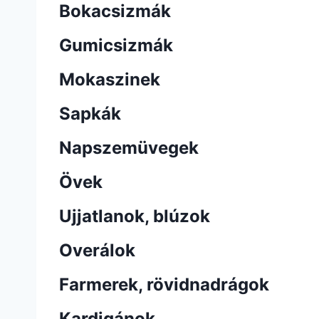
Bokacsizmák
Gumicsizmák
Mokaszinek
Sapkák
Napszemüvegek
Övek
Ujjatlanok, blúzok
Overálok
Farmerek, rövidnadrágok
Kardigánok