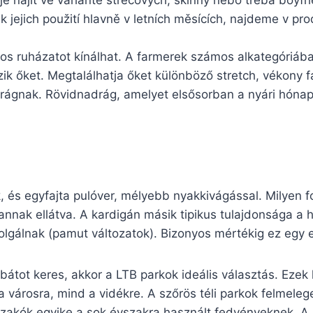
je najít ve variantě strečových, skinny nebo třeba boyfri
jejich použití hlavně v letních měsících, najdeme v pro
os ruházatot kínálhat. A farmerek számos alkategóriáb
zik őket. Megtalálhatja őket különböző stretch, vékony 
adrágnak. Rövidnadrág, amelyet elsősorban a nyári hón
k, és egyfajta pulóver, mélyebb nyakkivágással. Milyen 
nnak ellátva. A kardigán másik tipikus tulajdonsága a h
olgálnak (pamut változatok). Bizonyos mértékig ez egy e
kabátot keres, akkor a LTB parkok ideális választás. Ezek
a városra, mind a vidékre. A szőrös téli parkok felmeleg
 zakók egyike a sok évszakra használt fedvényeknek. A 