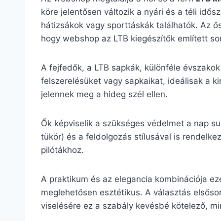
köre jelentősen változik a nyári és a téli id
hátizsákok vagy sporttáskák találhatók. Az ős
hogy webshop az LTB kiegészítők említett sor
A fejfedők, a LTB sapkák, különféle évszakok
felszerelésüket vagy sapkaikat, ideálisak a k
jelennek meg a hideg szél ellen.
Ők képviselik a szükséges védelmet a nap sug
tükör) és a feldolgozás stílusával is rende
pilótákhoz.
A praktikum és az elegancia kombinációja ez
meglehetősen esztétikus. A választás elsősor
viselésére ez a szabály kevésbé kötelező, mint