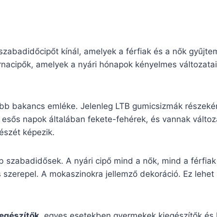
zabadidőcipőt kínál, amelyek a férfiak és a nők gyűjte
nacipők, amelyek a nyári hónapok kényelmes változatai.
bb bakancs emléke. Jelenleg LTB gumicsizmák részeként
z esős napok általában fekete-fehérek, és vannak válto
észét képezik.
b szabadidősek. A nyári cipő mind a nők, mind a férfia
 szerepel. A mokaszinokra jellemző dekoráció. Ez lehet í
iegészítők
, egyes esetekben gyermekek kiegészítők és h