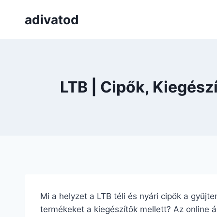
Skip
adivatod
to
content
LTB | Cipők, Kiegés
Mi a helyzet a LTB téli és nyári cipők a gyűjt
termékeket a kiegészítők mellett? Az online á