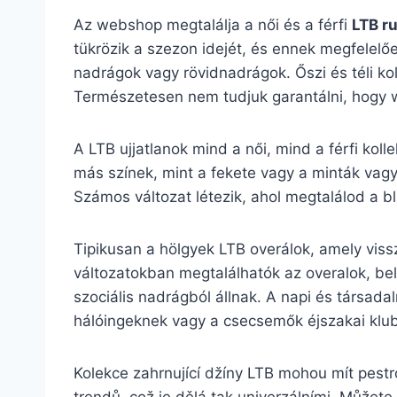
Az webshop megtalálja a női és a férfi
LTB r
tükrözik a szezon idejét, és ennek megfelelően
nadrágok vagy rövidnadrágok. Őszi és téli kol
Természetesen nem tudjuk garantálni, hogy w
A LTB ujjatlanok mind a női, mind a férfi koll
más színek, mint a fekete vagy a minták vagy
Számos változat létezik, ahol megtalálod a blú
Tipikusan a hölgyek LTB overálok, amely vissz
változatokban megtalálhatók az overalok, bel
szociális nadrágból állnak. A napi és társadal
hálóingeknek vagy a csecsemők éjszakai klu
Kolekce zahrnující džíny LTB mohou mít pestr