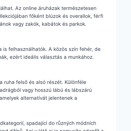
álhat. Az online áruházak természetesen
lekciójában főként blúzok és overallok, férfi
igánok vagy zakók, kabátok és parkok.
a is felhasználhatók. A közös szín fehér, de
hák, ezért ideális választás a munkához.
 ruha felső és alsó részét. Különféle
dnadrágból vagy hosszú lábú és lábszárú
 amelyek alternatívát jelentenek a
odkategorií, spadající do různých módních