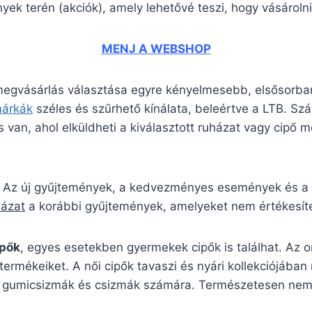
ek terén (akciók), amely lehetővé teszi, hogy vásárolni
MENJ A WEBSHOP
 megvásárlás választása egyre kényelmesebb, elsősorban
márkák
széles és szűrhető kínálata, beleértve a LTB. S
 van, ahol elküldheti a kiválasztott ruházat vagy cipő mé
 Az új gyűjtemények, a kedvezményes események és a s
házat
a korábbi gyűjtemények, amelyeket nem értékesíte
ipők
, egyes esetekben gyermekek cipők is találhat. Az 
termékeiket. A női cipők tavaszi és nyári kollekciójába
pikus gumicsizmák és csizmák számára. Természetesen ne