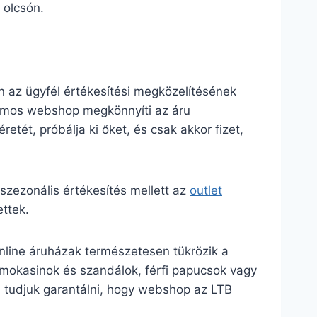
 olcsón.
 az ügyfél értékesítési megközelítésének
zámos webshop megkönnyíti az áru
retét, próbálja ki őket, és csak akkor fizet,
zezonális értékesítés mellett az
outlet
ttek.
online áruházak természetesen tükrözik a
n mokasinok és szandálok, férfi papucsok vagy
m tudjuk garantálni, hogy webshop az LTB