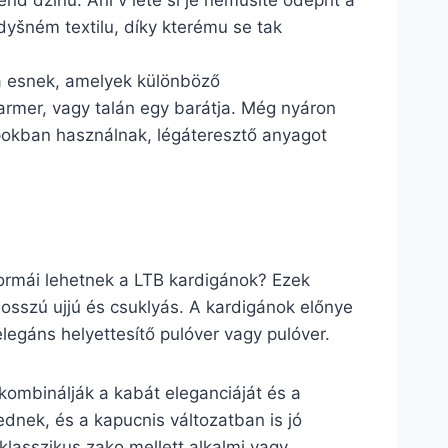
end džínů. Ani v létě si je nemusíte odepřít a
dyšném textilu, díky kterému se tak
a esnek, amelyek különböző
farmer, vagy talán egy barátja. Még nyáron
apokban használnak, légáteresztő anyagot
formái lehetnek a LTB kardigánok? Ezek
osszú ujjú és csuklyás. A kardigánok előnye
legáns helyettesítő pulóver vagy pulóver.
 kombinálják a kabát eleganciáját és a
ednek, és a kapucnis változatban is jó
klasszikus zako mellett alkalmi vagy