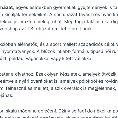
uházat
, egyes esetekben gyermekek gyűjtemények is tal
 kínálják termékeiket. A női ruházat tavaszi és nyári kol
lekció jellemző a meleg ruhát. Meg fogja találni a kard
ebshop az LTB ruházat említett sorolt áruk.
ekcióban elérhetők, és a sport mellett szabadidős célokr
 nyomtatványok. A blúzok inkább formális típusú női ru
zt, például vágásokkal vagy kitett vállakkal.
atér a divathoz. Ezek olyan készletek, amelyek ötvözik a
eértve a nyári overálokat is, amelyek pólókból és rövi
mi felhasználás mellett, alszik overálok is megjelennek,
bjának.
ou škálu módního oblečení. Džíny se řadí do několika p