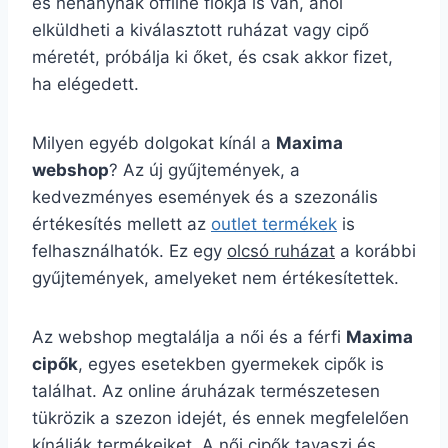
és néhánynak offline fiókja is van, ahol
elküldheti a kiválasztott ruházat vagy cipő
méretét, próbálja ki őket, és csak akkor fizet,
ha elégedett.
Milyen egyéb dolgokat kínál a
Maxima
webshop
? Az új gyűjtemények, a
kedvezményes események és a szezonális
értékesítés mellett az
outlet termékek
is
felhasználhatók. Ez egy
olcsó ruházat
a korábbi
gyűjtemények, amelyeket nem értékesítettek.
Az webshop megtalálja a női és a férfi
Maxima
cipők
, egyes esetekben gyermekek cipők is
találhat. Az online áruházak természetesen
tükrözik a szezon idejét, és ennek megfelelően
kínálják termékeiket. A női cipők tavaszi és