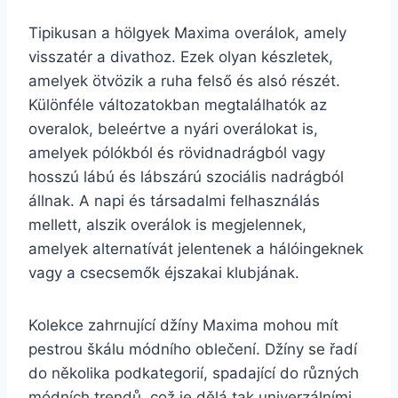
Tipikusan a hölgyek Maxima overálok, amely
visszatér a divathoz. Ezek olyan készletek,
amelyek ötvözik a ruha felső és alsó részét.
Különféle változatokban megtalálhatók az
overalok, beleértve a nyári overálokat is,
amelyek pólókból és rövidnadrágból vagy
hosszú lábú és lábszárú szociális nadrágból
állnak. A napi és társadalmi felhasználás
mellett, alszik overálok is megjelennek,
amelyek alternatívát jelentenek a hálóingeknek
vagy a csecsemők éjszakai klubjának.
Kolekce zahrnující džíny Maxima mohou mít
pestrou škálu módního oblečení. Džíny se řadí
do několika podkategorií, spadající do různých
módních trendů, což je dělá tak univerzálními.