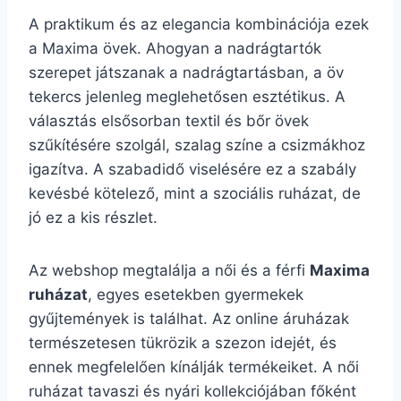
A praktikum és az elegancia kombinációja ezek
a Maxima övek. Ahogyan a nadrágtartók
szerepet játszanak a nadrágtartásban, a öv
tekercs jelenleg meglehetősen esztétikus. A
választás elsősorban textil és bőr övek
szűkítésére szolgál, szalag színe a csizmákhoz
igazítva. A szabadidő viselésére ez a szabály
kevésbé kötelező, mint a szociális ruházat, de
jó ez a kis részlet.
Az webshop megtalálja a női és a férfi
Maxima
ruházat
, egyes esetekben gyermekek
gyűjtemények is találhat. Az online áruházak
természetesen tükrözik a szezon idejét, és
ennek megfelelően kínálják termékeiket. A női
ruházat tavaszi és nyári kollekciójában főként