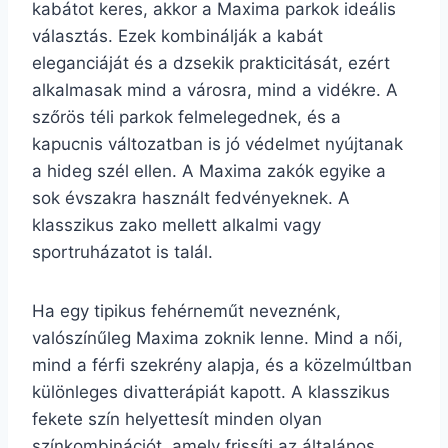
kabátot keres, akkor a Maxima parkok ideális
választás. Ezek kombinálják a kabát
eleganciáját és a dzsekik prakticitását, ezért
alkalmasak mind a városra, mind a vidékre. A
szőrös téli parkok felmelegednek, és a
kapucnis változatban is jó védelmet nyújtanak
a hideg szél ellen. A Maxima zakók egyike a
sok évszakra használt fedvényeknek. A
klasszikus zako mellett alkalmi vagy
sportruházatot is talál.
Ha egy tipikus fehérneműt neveznénk,
valószínűleg Maxima zoknik lenne. Mind a női,
mind a férfi szekrény alapja, és a közelmúltban
különleges divatterápiát kapott. A klasszikus
fekete szín helyettesít minden olyan
színkombinációt, amely frissíti az általános