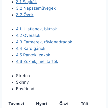
3.1
Sapkák
3.2
Napszemüvegek
3.3
Övek
4.1
Ujjatlanok, blúzok
4.2
Overálok
4.3
Farmerek, rövidnadrágok
4.4
Kardigánok
4.5
Parkok, zakók
4.6
Zoknik, melltartók
Stretch
Skinny
Boyfriend
Tavaszi
Nyári
Őszi
Téli