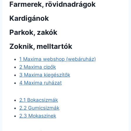
Farmerek, rövidnadrágok
Kardigánok
Parkok, zakók
Zoknik, melltartók
1
Maxima webshop (webáruház)
2
Maxima cipők
3
Maxima kiegészítők
4
Maxima ruházat
2.1
Bokacsizmák
2.2
Gumicsizmák
2.3
Mokaszinek