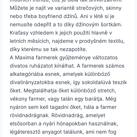
Můžete je najít ve variantě strečových, skinny
nebo třeba boyfriend džínů. Ani v létě si je
nemusíte odepřít a to díky džínovým šortkám.
Kraťasy vzhledem k jejich použití hlavně v
letních měsících, najdeme v prodyšném textilu,
díky kterému se tak nezapotíte.
A Maxima farmerek gyűjteménye változatos
divatos ruházatot kínálhat. A farmerek számos
alkategóriába esnek, amelyek különböző
divatirányzatokba esnek, így sokoldalúvá teszik
őket. Megtalálhatja őket különböző stretch,
vékony farmer, vagy talán egy barátja. Még
nyáron sem kell tagadni őket, hála a farmer
rövidnadrágnak. Rövidnadrág, amelyet
elsősorban a nyári hónapokban használnak,
légáteresztő anyagot találunk, ami nem fog