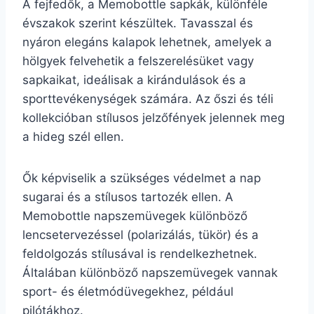
A fejfedők, a Memobottle sapkák, különféle
évszakok szerint készültek. Tavasszal és
nyáron elegáns kalapok lehetnek, amelyek a
hölgyek felvehetik a felszerelésüket vagy
sapkaikat, ideálisak a kirándulások és a
sporttevékenységek számára. Az őszi és téli
kollekcióban stílusos jelzőfények jelennek meg
a hideg szél ellen.
Ők képviselik a szükséges védelmet a nap
sugarai és a stílusos tartozék ellen. A
Memobottle napszemüvegek különböző
lencsetervezéssel (polarizálás, tükör) és a
feldolgozás stílusával is rendelkezhetnek.
Általában különböző napszemüvegek vannak
sport- és életmódüvegekhez, például
pilótákhoz.