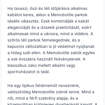
Ha tavaszi, őszi és téli időjárásra alkalmas
kabátot keres, akkor a Memobottle parkok
ideális választás. Ezek kombinálják a kabát
eleganciáját és a dzsekik prakticitását, ezért
alkalmasak mind a városra, mind a vidékre. A
szőrös téli parkok felmelegednek, és a
kapucnis változatban is jó védelmet nyújtanak
a hideg szél ellen. A Memobottle zakók egyike
a sok évszakra használt fedvényeknek. A
klasszikus zako mellett alkalmi vagy
sportruházatot is talál.
Ha egy tipikus fehérneműt neveznénk,
valószínűleg Memobottle zoknik lenne. Mind a
női, mind a férfi szekrény alapja, és a
közelmúltban különleges divatterápiát kapott. A