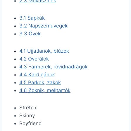
2.3
Mokaszinek
3.1
Sapkák
3.2
Napszemüvegek
3.3
Övek
4.1
Ujjatlanok, blúzok
4.2
Overálok
4.3
Farmerek, rövidnadrágok
4.4
Kardigánok
4.5
Parkok, zakók
4.6
Zoknik, melltartók
Stretch
Skinny
Boyfriend