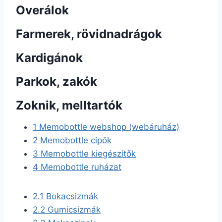
Overálok
Farmerek, rövidnadrágok
Kardigánok
Parkok, zakók
Zoknik, melltartók
1
Memobottle webshop (webáruház)
2
Memobottle cipők
3
Memobottle kiegészítők
4
Memobottle ruházat
2.1
Bokacsizmák
2.2
Gumicsizmák