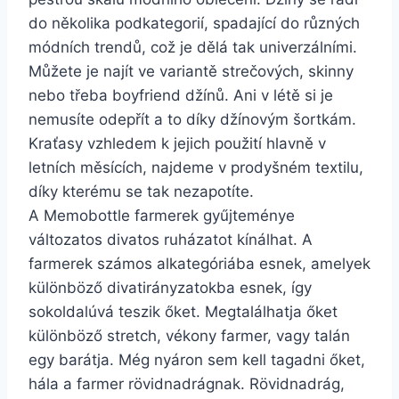
do několika podkategorií, spadající do různých
módních trendů, což je dělá tak univerzálními.
Můžete je najít ve variantě strečových, skinny
nebo třeba boyfriend džínů. Ani v létě si je
nemusíte odepřít a to díky džínovým šortkám.
Kraťasy vzhledem k jejich použití hlavně v
letních měsících, najdeme v prodyšném textilu,
díky kterému se tak nezapotíte.
A Memobottle farmerek gyűjteménye
változatos divatos ruházatot kínálhat. A
farmerek számos alkategóriába esnek, amelyek
különböző divatirányzatokba esnek, így
sokoldalúvá teszik őket. Megtalálhatja őket
különböző stretch, vékony farmer, vagy talán
egy barátja. Még nyáron sem kell tagadni őket,
hála a farmer rövidnadrágnak. Rövidnadrág,