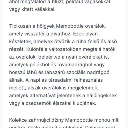
ahol megtalálod a blúzt, például vágásokkal
vagy kitett vállakkal.
Tipikusan a hölgyek Memobottle overálok,
amely visszatér a divathoz. Ezek olyan
készletek, amelyek ötvözik a ruha felső és alsó
részét. Különféle változatokban megtalálhatók
az overalok, beleértve a nyári overálokat is,
amelyek pólókból és rövidnadrágból vagy
hosszú lábú és lábszárú szociális nadrágból
állnak. A napi és társadalmi felhasználás
mellett, alszik overálok is megjelennek,
amelyek alternatívát jelentenek a hálóingeknek
vagy a csecsemők éjszakai klubjának.
Kolekce zahrnující džíny Memobottle mohou mít
pestrou škálu módního oblečení. Džíny se řadí