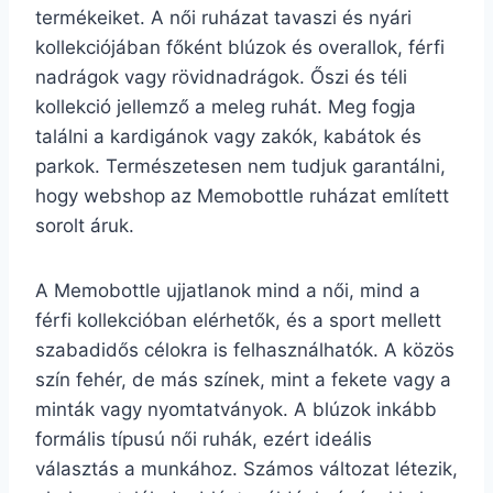
termékeiket. A női ruházat tavaszi és nyári
kollekciójában főként blúzok és overallok, férfi
nadrágok vagy rövidnadrágok. Őszi és téli
kollekció jellemző a meleg ruhát. Meg fogja
találni a kardigánok vagy zakók, kabátok és
parkok. Természetesen nem tudjuk garantálni,
hogy webshop az Memobottle ruházat említett
sorolt áruk.
A Memobottle ujjatlanok mind a női, mind a
férfi kollekcióban elérhetők, és a sport mellett
szabadidős célokra is felhasználhatók. A közös
szín fehér, de más színek, mint a fekete vagy a
minták vagy nyomtatványok. A blúzok inkább
formális típusú női ruhák, ezért ideális
választás a munkához. Számos változat létezik,