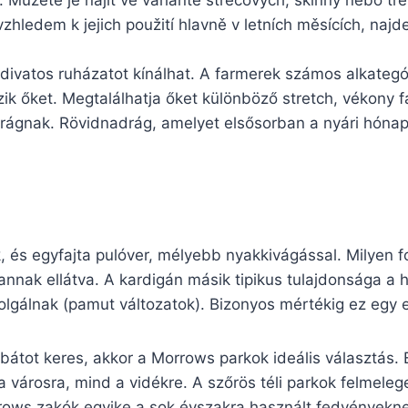
 Můžete je najít ve variantě strečových, skinny nebo tře
zhledem k jejich použití hlavně v letních měsících, naj
divatos ruházatot kínálhat. A farmerek számos alkateg
zik őket. Megtalálhatja őket különböző stretch, vékony 
adrágnak. Rövidnadrág, amelyet elsősorban a nyári hón
k, és egyfajta pulóver, mélyebb nyakkivágással. Milyen
nnak ellátva. A kardigán másik tipikus tulajdonsága a h
olgálnak (pamut változatok). Bizonyos mértékig ez egy e
kabátot keres, akkor a Morrows parkok ideális választás.
a városra, mind a vidékre. A szőrös téli parkok felmeleg
rows zakók egyike a sok évszakra használt fedvényeknek