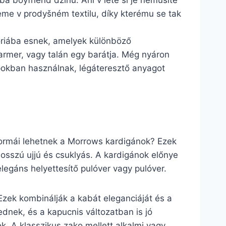
ba boyfriend džínů. Ani v létě si je nemusíte
deme v prodyšném textilu, díky kterému se tak
óriába esnek, amelyek különböző
farmer, vagy talán egy barátja. Még nyáron
apokban használnak, légáteresztő anyagot
 formái lehetnek a Morrows kardigánok? Ezek
osszú ujjú és csuklyás. A kardigánok előnye
legáns helyettesítő pulóver vagy pulóver.
 Ezek kombinálják a kabát eleganciáját és a
ednek, és a kapucnis változatban is jó
. A klasszikus zako mellett alkalmi vagy