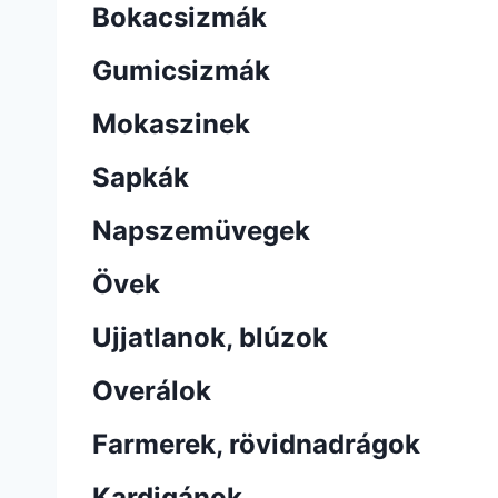
Bokacsizmák
Gumicsizmák
Mokaszinek
Sapkák
Napszemüvegek
Övek
Ujjatlanok, blúzok
Overálok
Farmerek, rövidnadrágok
Kardigánok