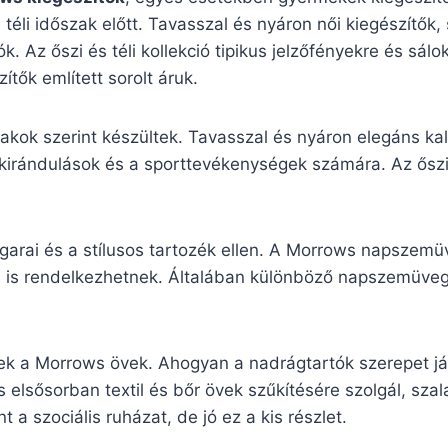
a téli időszak előtt. Tavasszal és nyáron női kiegészítők
k. Az őszi és téli kollekció tipikus jelzőfényekre és sá
tők említett sorolt áruk.
akok szerint készültek. Tavasszal és nyáron elegáns ka
 kirándulások és a sporttevékenységek számára. Az őszi é
garai és a stílusos tartozék ellen. A Morrows napszem
sával is rendelkezhetnek. Általában különböző napszemü
ek a Morrows övek. Ahogyan a nadrágtartók szerepet já
 elsősorban textil és bőr övek szűkítésére szolgál, sza
 a szociális ruházat, de jó ez a kis részlet.