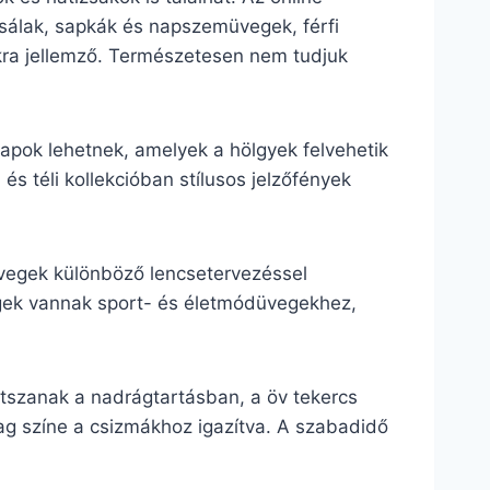
, sálak, sapkák és napszemüvegek, férfi
lokra jellemző. Természetesen nem tudjuk
lapok lehetnek, amelyek a hölgyek felvehetik
s téli kollekcióban stílusos jelzőfények
üvegek különböző lencsetervezéssel
vegek vannak sport- és életmódüvegekhez,
tszanak a nadrágtartásban, a öv tekercs
lag színe a csizmákhoz igazítva. A szabadidő