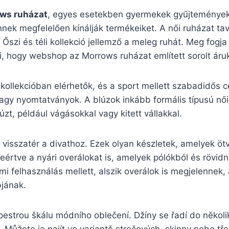
ws ruházat
, egyes esetekben gyermekek gyűjtemények i
nek megfelelően kínálják termékeiket. A női ruházat tav
 Őszi és téli kollekció jellemző a meleg ruhát. Meg fogj
, hogy webshop az Morrows ruházat említett sorolt áru
 kollekcióban elérhetők, és a sport mellett szabadidős cé
agy nyomtatványok. A blúzok inkább formális típusú női
zt, például vágásokkal vagy kitett vállakkal.
isszatér a divathoz. Ezek olyan készletek, amelyek ötvö
eértve a nyári overálokat is, amelyek pólókból és rövi
mi felhasználás mellett, alszik overálok is megjelennek,
bjának.
estrou škálu módního oblečení. Džíny se řadí do několik