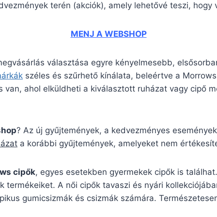
edvezmények terén (akciók), amely lehetővé teszi, hogy v
MENJ A WEBSHOP
 megvásárlás választása egyre kényelmesebb, elsősorban
márkák
széles és szűrhető kínálata, beleértve a Morro
 van, ahol elküldheti a kiválasztott ruházat vagy cipő mé
shop
? Az új gyűjtemények, a kedvezményes események é
házat
a korábbi gyűjtemények, amelyeket nem értékesíte
ws cipők
, egyes esetekben gyermekek cipők is találhat
k termékeiket. A női cipők tavaszi és nyári kollekciójá
ió tipikus gumicsizmák és csizmák számára. Természetes