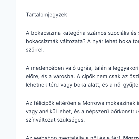
Tartalomjegyzék
A bokacsizma kategória számos szociális és s
bokacsizmák változata? A nyár lehet boka tor
szőrrel.
A medencében való ugrás, talán a leggyakor
előre, és a városba. A cipők nem csak az ősz
lehetnek térd vagy boka alatt, és a női gyűj
Az félicipők eltérően a Morrows mokaszinek i
vagy anélkül lehet, és a népszerű bőrkonstrukc
színváltozat szükséges.
Az webshop megtalálja a női és a férfi
Morro