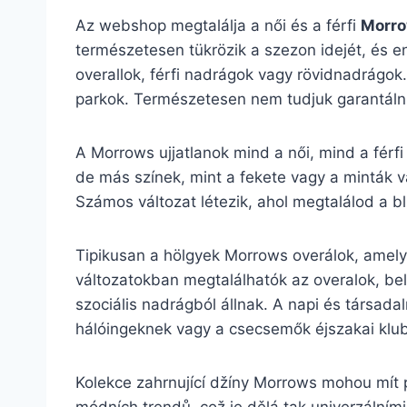
Az webshop megtalálja a női és a férfi
Morro
természetesen tükrözik a szezon idejét, és en
overallok, férfi nadrágok vagy rövidnadrágok.
parkok. Természetesen nem tudjuk garantálni
A Morrows ujjatlanok mind a női, mind a férfi
de más színek, mint a fekete vagy a minták v
Számos változat létezik, ahol megtalálod a blú
Tipikusan a hölgyek Morrows overálok, amely v
változatokban megtalálhatók az overalok, bel
szociális nadrágból állnak. A napi és társadal
hálóingeknek vagy a csecsemők éjszakai klu
Kolekce zahrnující džíny Morrows mohou mít p