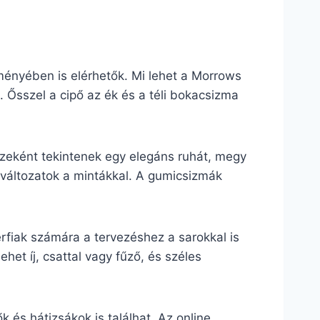
ményében is elérhetők. Mi lehet a Morrows
 Ősszel a cipő az ék és a téli bokacsizma
zeként tekintenek egy elegáns ruhát, megy
 változatok a mintákkal. A gumicsizmák
rfiak számára a tervezéshez a sarokkal is
het íj, csattal vagy fűző, és széles
 és hátizsákok is találhat. Az online