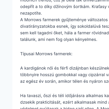
módních trendů, což je dělá tak univerzálními.
odepřít a to díky džínovým šortkám. Kraťasy v
nezapotíte.
A Morrows farmerek gyűjteménye változatos 
divatirányzatokba esnek, így sokoldalúvá tes
sem kell tagadni őket, hála a farmer rövidn
találunk, ami nem fog olyan kényelmes.
Típusai Morrows farmerek:
A kardigánok női és férfi dizájnban készülne
többnyire hosszú gombokkal vagy cipzárral va
az egész év során, amikor télen és nyáron sz
Ha tavaszi, őszi és téli időjárásra alkalmas 
dzsekik prakticitását, ezért alkalmasak mind 
védelmet nyújtanak a hideg szél ellen. A Mor