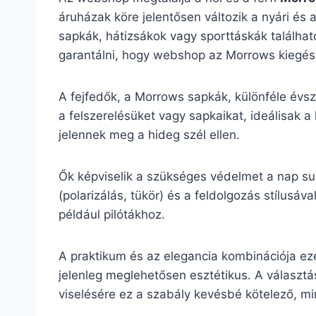
áruházak köre jelentősen változik a nyári és 
sapkák, hátizsákok vagy sporttáskák található
garantálni, hogy webshop az Morrows kiegészí
A fejfedők, a Morrows sapkák, különféle évsz
a felszerelésüket vagy sapkaikat, ideálisak a
jelennek meg a hideg szél ellen.
Ők képviselik a szükséges védelmet a nap su
(polarizálás, tükör) és a feldolgozás stílu
például pilótákhoz.
A praktikum és az elegancia kombinációja ez
jelenleg meglehetősen esztétikus. A választás
viselésére ez a szabály kevésbé kötelező, mint