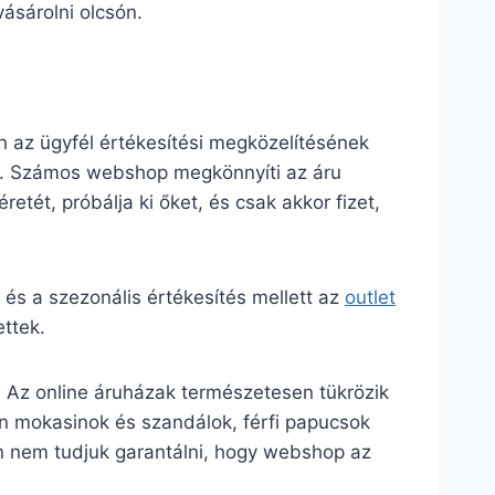
ásárolni olcsón.
 az ügyfél értékesítési megközelítésének
ws. Számos webshop megkönnyíti az áru
retét, próbálja ki őket, és csak akkor fizet,
s a szezonális értékesítés mellett az
outlet
ttek.
. Az online áruházak természetesen tükrözik
ban mokasinok és szandálok, férfi papucsok
en nem tudjuk garantálni, hogy webshop az