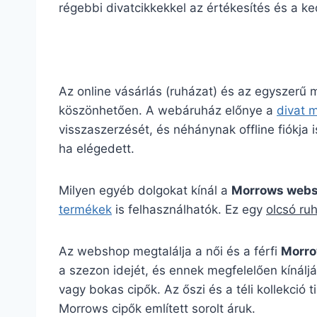
régebbi divatcikkekkel az értékesítés és a k
Az online vásárlás (ruházat) és az egyszerű
köszönhetően. A webáruház előnye a
divat 
visszaszerzését, és néhánynak offline fiókja is
ha elégedett.
Milyen egyéb dolgokat kínál a
Morrows web
termékek
is felhasználhatók. Ez egy
olcsó ru
Az webshop megtalálja a női és a férfi
Morro
a szezon idejét, és ennek megfelelően kínáljá
vagy bokas cipők. Az őszi és a téli kollekc
Morrows cipők említett sorolt áruk.