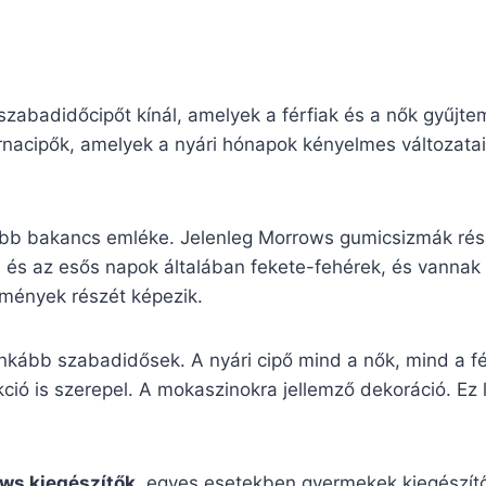
zabadidőcipőt kínál, amelyek a férfiak és a nők gyűjte
nacipők, amelyek a nyári hónapok kényelmes változatai.
ibb bakancs emléke. Jelenleg Morrows gumicsizmák rés
i és az esős napok általában fekete-fehérek, és vannak
temények részét képezik.
nkább szabadidősek. A nyári cipő mind a nők, mind a fé
ió is szerepel. A mokaszinokra jellemző dekoráció. Ez le
ws kiegészítők
, egyes esetekben gyermekek kiegészítők