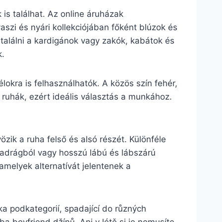
s találhat. Az online áruházak
aszi és nyári kollekciójában főként blúzok és
a találni a kardigánok vagy zakók, kabátok és
k.
lokra is felhasználhatók. A közös szín fehér,
 ruhák, ezért ideális választás a munkához.
zik a ruha felső és alsó részét. Különféle
dnadrágból vagy hosszú lábú és lábszárú
 amelyek alternatívát jelentenek a
a podkategorií, spadající do různých