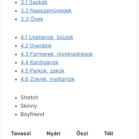
3.1
Sapkák
3.2
Napszemüvegek
3.3
Övek
4.1
Ujjatlanok, blúzok
4.2
Overálok
4.3
Farmerek, rövidnadrágok
4.4
Kardigánok
4.5
Parkok, zakók
4.6
Zoknik, melltartók
Stretch
Skinny
Boyfriend
Tavaszi
Nyári
Őszi
Téli