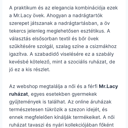
A praktikum és az elegancia kombinációja ezek
a Mr.Lacy övek. Ahogyan a nadrágtartók
szerepet játszanak a nadrágtartásban, a öv
tekercs jelenleg meglehetősen esztétikus. A
választás elsősorban textil és bőr övek
szűkítésére szolgál, szalag színe a csizmákhoz
igazítva. A szabadidő viselésére ez a szabály
kevésbé kötelező, mint a szociális ruházat, de
jó ez a kis részlet.
Az webshop megtalálja a női és a férfi
Mr.Lacy
ruházat
, egyes esetekben gyermekek
gyűjtemények is találhat. Az online áruházak
természetesen tükrözik a szezon idejét, és
ennek megfelelően kínálják termékeiket. A női
ruházat tavaszi és nyári kollekciójában főként