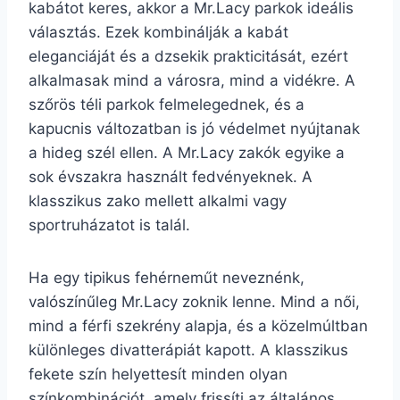
kabátot keres, akkor a Mr.Lacy parkok ideális
választás. Ezek kombinálják a kabát
eleganciáját és a dzsekik prakticitását, ezért
alkalmasak mind a városra, mind a vidékre. A
szőrös téli parkok felmelegednek, és a
kapucnis változatban is jó védelmet nyújtanak
a hideg szél ellen. A Mr.Lacy zakók egyike a
sok évszakra használt fedvényeknek. A
klasszikus zako mellett alkalmi vagy
sportruházatot is talál.
Ha egy tipikus fehérneműt neveznénk,
valószínűleg Mr.Lacy zoknik lenne. Mind a női,
mind a férfi szekrény alapja, és a közelmúltban
különleges divatterápiát kapott. A klasszikus
fekete szín helyettesít minden olyan
színkombinációt, amely frissíti az általános