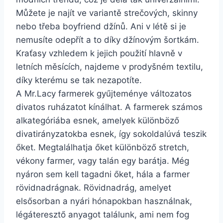
Můžete je najít ve variantě strečových, skinny
nebo třeba boyfriend džínů. Ani v létě si je
nemusíte odepřít a to díky džínovým šortkám.
Kraťasy vzhledem k jejich použití hlavně v
letních měsících, najdeme v prodyšném textilu,
díky kterému se tak nezapotíte.
A Mr.Lacy farmerek gyűjteménye változatos
divatos ruházatot kínálhat. A farmerek számos
alkategóriába esnek, amelyek különböző
divatirányzatokba esnek, így sokoldalúvá teszik
őket. Megtalálhatja őket különböző stretch,
vékony farmer, vagy talán egy barátja. Még
nyáron sem kell tagadni őket, hála a farmer
rövidnadrágnak. Rövidnadrág, amelyet
elsősorban a nyári hónapokban használnak,
légáteresztő anyagot találunk, ami nem fog