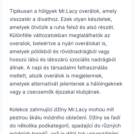
Tipikusan a hölgyek Mr.Lacy overálok, amely
visszatér a divathoz. Ezek olyan készletek,
amelyek ötvözik a ruha felső és alsó részét.
Különféle változatokban megtalálhatók az
overalok, beleértve a nyári overálokat is,
amelyek pólókból és rövidnadrágból vagy
hosszú lábú és lábszárú szociális nadrágból
állnak. A napi és társadalmi felhasználás
mellett, alszik overálok is megjelennek,
amelyek alternatívát jelentenek a hálóingeknek
vagy a csecsemők éjszakai klubjának.
Kolekce zahrnující džíny Mr.Lacy mohou mít
pestrou škálu módního oblečení. Džíny se řadí
do několika podkategorií, spadající do různých
módních trendů, což je dělá tak univerzálními.