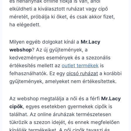
és néhánynak offline fiókja is van, ahol
elküldheti a kiválasztott ruházat vagy cipő
méretét, próbálja ki őket, és csak akkor fizet,
ha elégedett.
Milyen egyéb dolgokat kínál a
Mr.Lacy
webshop
? Az új gyűjtemények, a
kedvezményes események és a szezonális
értékesítés mellett az
outlet termékek
is
felhasználhatók. Ez egy
olcsó ruházat
a korábbi
gyűjtemények, amelyeket nem értékesítettek.
Az webshop megtalálja a női és a férfi
Mr.Lacy
cipők
, egyes esetekben gyermekek cipők is
találhat. Az online áruházak természetesen
tükrözik a szezon idejét, és ennek megfelelően
kínálják termékeiket. A női cipők tavaszi és