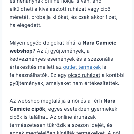
és néhánynak offline fiókja is van, ahol
elküldheti a kiválasztott ruházat vagy cipő
méretét, próbálja ki őket, és csak akkor fizet,
ha elégedett.
Milyen egyéb dolgokat kínál a
Nara Camicie
webshop
? Az új gyűjtemények, a
kedvezményes események és a szezonális
értékesítés mellett az
outlet termékek
is
felhasználhatók. Ez egy
olcsó ruházat
a korábbi
gyűjtemények, amelyeket nem értékesítettek.
Az webshop megtalálja a női és a férfi
Nara
Camicie cipők
, egyes esetekben gyermekek
cipők is találhat. Az online áruházak
természetesen tükrözik a szezon idejét, és
ennek megfelelően kínálják termékeiket. A női