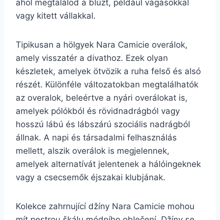
ahol megtalálod a blúzt, például vágásokkal
vagy kitett vállakkal.
Tipikusan a hölgyek Nara Camicie overálok,
amely visszatér a divathoz. Ezek olyan
készletek, amelyek ötvözik a ruha felső és alsó
részét. Különféle változatokban megtalálhatók
az overalok, beleértve a nyári overálokat is,
amelyek pólókból és rövidnadrágból vagy
hosszú lábú és lábszárú szociális nadrágból
állnak. A napi és társadalmi felhasználás
mellett, alszik overálok is megjelennek,
amelyek alternatívát jelentenek a hálóingeknek
vagy a csecsemők éjszakai klubjának.
Kolekce zahrnující džíny Nara Camicie mohou
mít pestrou škálu módního oblečení. Džíny se