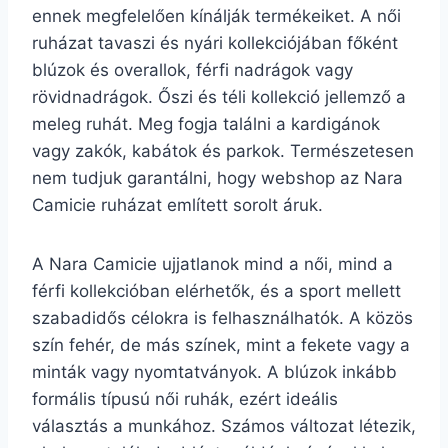
ennek megfelelően kínálják termékeiket. A női
ruházat tavaszi és nyári kollekciójában főként
blúzok és overallok, férfi nadrágok vagy
rövidnadrágok. Őszi és téli kollekció jellemző a
meleg ruhát. Meg fogja találni a kardigánok
vagy zakók, kabátok és parkok. Természetesen
nem tudjuk garantálni, hogy webshop az Nara
Camicie ruházat említett sorolt áruk.
A Nara Camicie ujjatlanok mind a női, mind a
férfi kollekcióban elérhetők, és a sport mellett
szabadidős célokra is felhasználhatók. A közös
szín fehér, de más színek, mint a fekete vagy a
minták vagy nyomtatványok. A blúzok inkább
formális típusú női ruhák, ezért ideális
választás a munkához. Számos változat létezik,