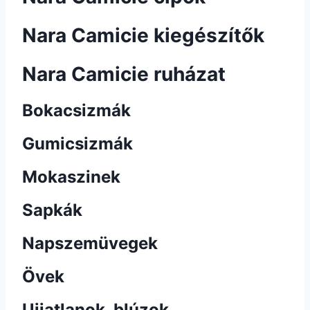
Nara Camicie kiegészítők
Nara Camicie ruházat
Bokacsizmák
Gumicsizmák
Mokaszinek
Sapkák
Napszemüvegek
Övek
Ujjatlanok, blúzok