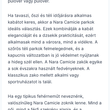
pulóver vagy pulóver.
Ha tavaszi, őszi és téli időjárásra alkalmas
kabátot keres, akkor a Nara Camicie parkok
ideális választás. Ezek kombinálják a kabát
eleganciáját és a dzsekik prakticitását, ezért
alkalmasak mind a városra, mind a vidékre. A
szőrös téli parkok felmelegednek, és a
kapucnis változatban is jó védelmet nyújtanak
a hideg szél ellen. A Nara Camicie zakók egyike
a sok évszakra használt fedvényeknek. A
klasszikus zako mellett alkalmi vagy
sportruházatot is talál.
Ha egy tipikus fehérneműt neveznénk,
valószínűleg Nara Camicie zoknik lenne. Mind a
női, mind a férfi szekrény alapja, és a