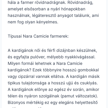
hála a farmer rövidnadrágnak. Rövidnadrág,
amelyet elsősorban a nyári hónapokban
használnak, légáteresztő anyagot találunk, ami
nem fog olyan kényelmes.
Típusai Nara Camicie farmerek:
A kardigánok női és férfi dizájnban készülnek,
és egyfajta pulóver, mélyebb nyakkivágással.
Milyen formái lehetnek a Nara Camicie
kardigánok? Ezek többnyire hosszú gombokkal
vagy cipzárral vannak ellátva. A kardigán másik
tipikus tulajdonsága a hosszú ujjú és csuklyás.
A kardigánok előnye az egész év során, amikor
télen és nyáron szolgálnak (pamut változatok).
Bizonyos mértékig ez egy elegáns helyettesítő