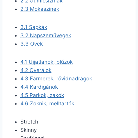
2.2
Gumicsizmák
2.3
Mokaszinek
3.1
Sapkák
3.2
Napszemüvegek
3.3
Övek
4.1
Ujjatlanok, blúzok
4.2
Overálok
4.3
Farmerek, rövidnadrágok
4.4
Kardigánok
4.5
Parkok, zakók
4.6
Zoknik, melltartók
Stretch
Skinny