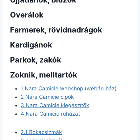
Overálok
Farmerek, rövidnadrágok
Kardigánok
Parkok, zakók
Zoknik, melltartók
1
Nara Camicie webshop (webáruház)
2
Nara Camicie cipők
3
Nara Camicie kiegészítők
4
Nara Camicie ruházat
2.1
Bokacsizmák