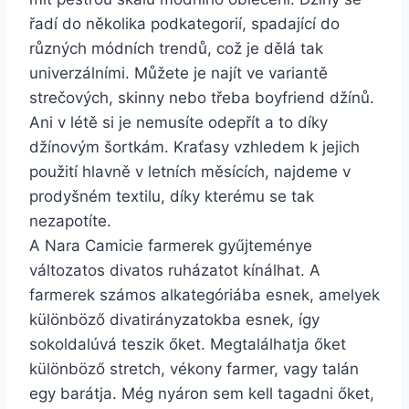
řadí do několika podkategorií, spadající do
různých módních trendů, což je dělá tak
univerzálními. Můžete je najít ve variantě
strečových, skinny nebo třeba boyfriend džínů.
Ani v létě si je nemusíte odepřít a to díky
džínovým šortkám. Kraťasy vzhledem k jejich
použití hlavně v letních měsících, najdeme v
prodyšném textilu, díky kterému se tak
nezapotíte.
A Nara Camicie farmerek gyűjteménye
változatos divatos ruházatot kínálhat. A
farmerek számos alkategóriába esnek, amelyek
különböző divatirányzatokba esnek, így
sokoldalúvá teszik őket. Megtalálhatja őket
különböző stretch, vékony farmer, vagy talán
egy barátja. Még nyáron sem kell tagadni őket,