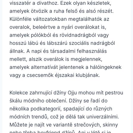
visszatér a divathoz. Ezek olyan készletek,
amelyek ötvözik a ruha felső és alsó részét.
Különféle változatokban megtalálhatók az
overalok, beleértve a nyári overálokat is,
amelyek pólókból és rövidnadrágból vagy
hosszú lábú és lábszárú szociális nadrágból
állnak. A napi és társadalmi felhasználás
mellett, alszik overálok is megjelennek,
amelyek alternatívát jelentenek a hálóingeknek
vagy a csecsemők éjszakai klubjának.
Kolekce zahrnující džíny Ojju mohou mít pestrou
škálu módního oblečení. Džíny se řadí do
několika podkategorií, spadající do různých
módních trendů, což je dělá tak univerzálními.
Můžete je najít ve variantě strečových, skinny
nebo třeba boyfriend džínů. Ani v létě si je