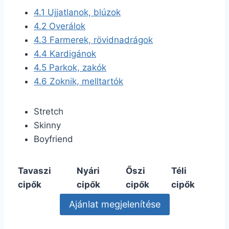
4.1
Ujjatlanok, blúzok
4.2
Overálok
4.3
Farmerek, rövidnadrágok
4.4
Kardigánok
4.5
Parkok, zakók
4.6
Zoknik, melltartók
Stretch
Skinny
Boyfriend
Tavaszi
Nyári
Őszi
Téli
cipők
cipők
cipők
cipők