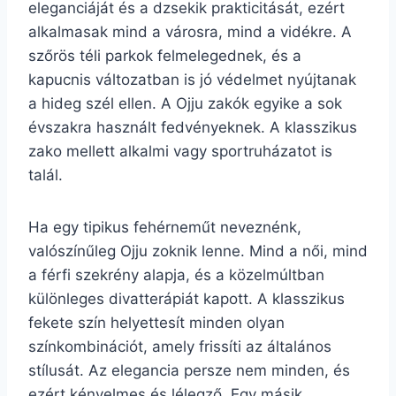
eleganciáját és a dzsekik prakticitását, ezért
alkalmasak mind a városra, mind a vidékre. A
szőrös téli parkok felmelegednek, és a
kapucnis változatban is jó védelmet nyújtanak
a hideg szél ellen. A Ojju zakók egyike a sok
évszakra használt fedvényeknek. A klasszikus
zako mellett alkalmi vagy sportruházatot is
talál.
Ha egy tipikus fehérneműt neveznénk,
valószínűleg Ojju zoknik lenne. Mind a női, mind
a férfi szekrény alapja, és a közelmúltban
különleges divatterápiát kapott. A klasszikus
fekete szín helyettesít minden olyan
színkombinációt, amely frissíti az általános
stílusát. Az elegancia persze nem minden, és
ezért kényelmes és lélegző. Egy másik