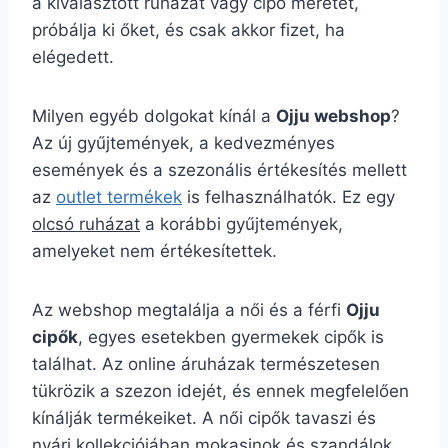
a kiválasztott ruházat vagy cipő méretét,
próbálja ki őket, és csak akkor fizet, ha
elégedett.
Milyen egyéb dolgokat kínál a
Ojju webshop
?
Az új gyűjtemények, a kedvezményes
események és a szezonális értékesítés mellett
az
outlet termékek
is felhasználhatók. Ez egy
olcsó ruházat
a korábbi gyűjtemények,
amelyeket nem értékesítettek.
Az webshop megtalálja a női és a férfi
Ojju
cipők
, egyes esetekben gyermekek cipők is
találhat. Az online áruházak természetesen
tükrözik a szezon idejét, és ennek megfelelően
kínálják termékeiket. A női cipők tavaszi és
nyári kollekciójában mokasinok és szandálok,