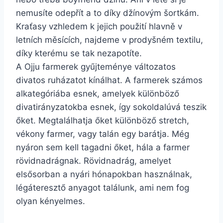
nemusíte odepřít a to díky džínovým šortkám.
Kraťasy vzhledem k jejich použití hlavně v
letních měsících, najdeme v prodyšném textilu,
díky kterému se tak nezapotíte.
A Ojju farmerek gyűjteménye változatos
divatos ruházatot kínálhat. A farmerek számos
alkategóriába esnek, amelyek különböző
divatirányzatokba esnek, így sokoldalúvá teszik
őket. Megtalálhatja őket különböző stretch,
vékony farmer, vagy talán egy barátja. Még
nyáron sem kell tagadni őket, hála a farmer
rövidnadrágnak. Rövidnadrág, amelyet
elsősorban a nyári hónapokban használnak,
légáteresztő anyagot találunk, ami nem fog
olyan kényelmes.