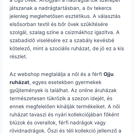
a Ojju övek. Ahogyan a nadrágtartók szerepet
játszanak a nadrágtartásban, a öv tekercs
jelenleg meglehetősen esztétikus. A választás
elsősorban textil és bőr övek szűkítésére
szolgál, szalag színe a csizmákhoz igazítva. A
szabadidő viselésére ez a szabály kevésbé
kötelező, mint a szociális ruházat, de jó ez a kis
részlet.
Az webshop megtalálja a női és a férfi
Ojju
ruházat
, egyes esetekben gyermekek
gyűjtemények is találhat. Az online áruházak
természetesen tükrözik a szezon idejét, és
ennek megfelelően kínálják termékeiket. A női
ruházat tavaszi és nyári kollekciójában főként
blúzok és overallok, férfi nadrágok vagy
rövidnadrágok. Őszi és téli kollekció jellemző a