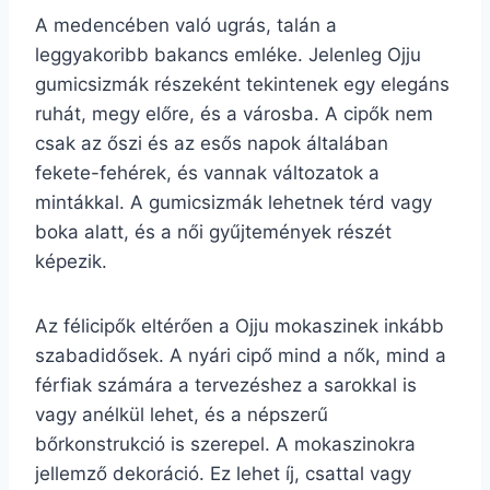
A medencében való ugrás, talán a
leggyakoribb bakancs emléke. Jelenleg Ojju
gumicsizmák részeként tekintenek egy elegáns
ruhát, megy előre, és a városba. A cipők nem
csak az őszi és az esős napok általában
fekete-fehérek, és vannak változatok a
mintákkal. A gumicsizmák lehetnek térd vagy
boka alatt, és a női gyűjtemények részét
képezik.
Az félicipők eltérően a Ojju mokaszinek inkább
szabadidősek. A nyári cipő mind a nők, mind a
férfiak számára a tervezéshez a sarokkal is
vagy anélkül lehet, és a népszerű
bőrkonstrukció is szerepel. A mokaszinokra
jellemző dekoráció. Ez lehet íj, csattal vagy