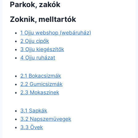
Parkok, zakók
Zoknik, melltartók
1
Ojju webshop (webáruház)
2
Ojju cipők
3
Ojju kiegészítők
4
Ojju ruházat
2.1
Bokacsizmák
2.2
Gumicsizmák
2.3
Mokaszinek
3.1
Sapkák
3.2
Napszemüvegek
3.3
Övek