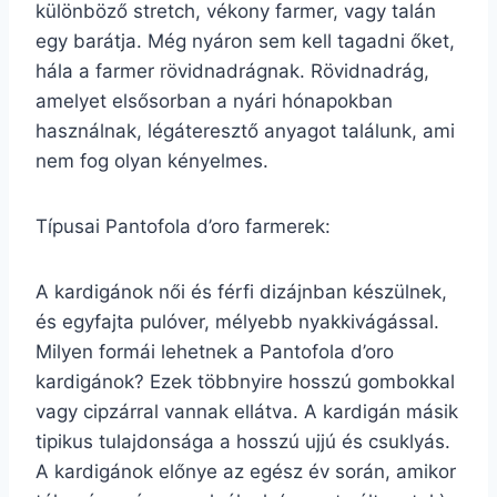
különböző stretch, vékony farmer, vagy talán
egy barátja. Még nyáron sem kell tagadni őket,
hála a farmer rövidnadrágnak. Rövidnadrág,
amelyet elsősorban a nyári hónapokban
használnak, légáteresztő anyagot találunk, ami
nem fog olyan kényelmes.
Típusai Pantofola d’oro farmerek:
A kardigánok női és férfi dizájnban készülnek,
és egyfajta pulóver, mélyebb nyakkivágással.
Milyen formái lehetnek a Pantofola d’oro
kardigánok? Ezek többnyire hosszú gombokkal
vagy cipzárral vannak ellátva. A kardigán másik
tipikus tulajdonsága a hosszú ujjú és csuklyás.
A kardigánok előnye az egész év során, amikor