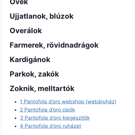
Övek
Ujjatlanok, blúzok
Overálok
Farmerek, rövidnadrágok
Kardigánok
Parkok, zakók
Zoknik, melltartók
1
Pantofola d’oro webshop (webáruház)
2
Pantofola d’oro cipők
3
Pantofola d’oro kiegészítők
4
Pantofola d’oro ruházat