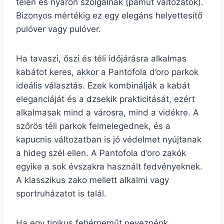
télen és nyáron szolgálnak (pamut változatok).
Bizonyos mértékig ez egy elegáns helyettesítő
pulóver vagy pulóver.
Ha tavaszi, őszi és téli időjárásra alkalmas
kabátot keres, akkor a Pantofola d’oro parkok
ideális választás. Ezek kombinálják a kabát
eleganciáját és a dzsekik prakticitását, ezért
alkalmasak mind a városra, mind a vidékre. A
szőrös téli parkok felmelegednek, és a
kapucnis változatban is jó védelmet nyújtanak
a hideg szél ellen. A Pantofola d’oro zakók
egyike a sok évszakra használt fedvényeknek.
A klasszikus zako mellett alkalmi vagy
sportruházatot is talál.
Ha egy tipikus fehérneműt neveznénk,