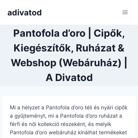
Skip
adivatod
to
content
Pantofola d’oro | Cipők,
Kiegészítők, Ruházat &
Webshop (Webáruház) |
A Divatod
Mi a helyzet a Pantofola d’oro téli és nyári cipők
a gyűjteményt, mi a Pantofola d’oro ruházat a
férfi és női kollekció részeként, és melyik
Pantofola d’oro webáruház kínálhat termékeket