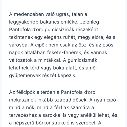
A medencében való ugrás, talán a
leggyakoribb bakancs emléke. Jelenleg
Pantofola d’oro gumicsizmák részeként
tekintenek egy elegáns ruhát, megy előre, és a
városba. A cipők nem csak az őszi és az esős
napok általában fekete-fehérek, és vannak
változatok a mintákkal. A gumicsizmák
lehetnek térd vagy boka alatt, és a női
gyűjtemények részét képezik.
Az félicipők eltérően a Pantofola d’oro
mokaszinek inkább szabadidősek. A nyári cipő
mind a nők, mind a férfiak számára a
tervezéshez a sarokkal is vagy anélkül lehet, és
a népszerű bőrkonstrukció is szerepel. A