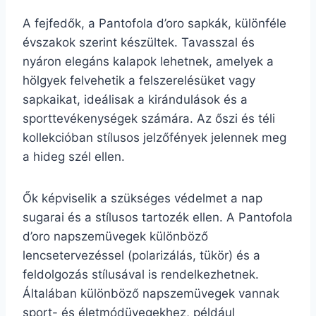
A fejfedők, a Pantofola d’oro sapkák, különféle
évszakok szerint készültek. Tavasszal és
nyáron elegáns kalapok lehetnek, amelyek a
hölgyek felvehetik a felszerelésüket vagy
sapkaikat, ideálisak a kirándulások és a
sporttevékenységek számára. Az őszi és téli
kollekcióban stílusos jelzőfények jelennek meg
a hideg szél ellen.
Ők képviselik a szükséges védelmet a nap
sugarai és a stílusos tartozék ellen. A Pantofola
d’oro napszemüvegek különböző
lencsetervezéssel (polarizálás, tükör) és a
feldolgozás stílusával is rendelkezhetnek.
Általában különböző napszemüvegek vannak
sport- és életmódüvegekhez, például