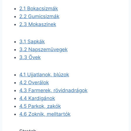
2.1
Bokacsizmák
2.2
Gumicsizmák
2.3
Mokaszinek
3.1
Sapkák
3.2
Napszemüvegek
3.3
Övek
4.1
Ujjatlanok, blúzok
4.2
Overálok
4.3
Farmerek, rövidnadrágok
4.4
Kardigánok
4.5
Parkok, zakók
4.6
Zoknik, melltartók