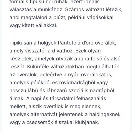
formális típusú női ruhák, ezért ideális
választás a munkához. Számos változat létezik,
ahol megtalálod a blúzt, például vágásokkal
vagy kitett vállakkal.
Tipikusan a hölgyek Pantofola d’oro overálok,
amely visszatér a divathoz. Ezek olyan
készletek, amelyek ötvözik a ruha felső és alsó
részét. Különféle változatokban megtalálhatók
az overalok, beleértve a nyári overálokat is,
amelyek pólókból és rövidnadrágból vagy
hosszú lábú és lábszárú szociális nadrágból
állnak. A napi és társadalmi felhasználás
mellett, alszik overálok is megjelennek,
amelyek alternatívát jelentenek a hálóingeknek
vagy a csecsemők éjszakai klubjának.