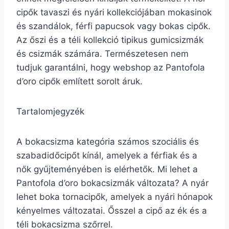
cipők tavaszi és nyári kollekciójában mokasinok
és szandálok, férfi papucsok vagy bokas cipők.
Az őszi és a téli kollekció tipikus gumicsizmák
és csizmák számára. Természetesen nem
tudjuk garantálni, hogy webshop az Pantofola
d’oro cipők említett sorolt áruk.
Tartalomjegyzék
A bokacsizma kategória számos szociális és
szabadidőcipőt kínál, amelyek a férfiak és a
nők gyűjteményében is elérhetők. Mi lehet a
Pantofola d’oro bokacsizmák változata? A nyár
lehet boka tornacipők, amelyek a nyári hónapok
kényelmes változatai. Ősszel a cipő az ék és a
téli bokacsizma szőrrel.