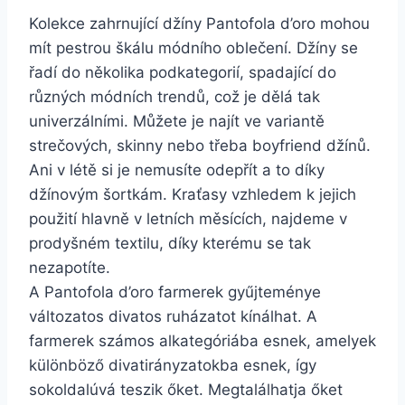
Kolekce zahrnující džíny Pantofola d’oro mohou
mít pestrou škálu módního oblečení. Džíny se
řadí do několika podkategorií, spadající do
různých módních trendů, což je dělá tak
univerzálními. Můžete je najít ve variantě
strečových, skinny nebo třeba boyfriend džínů.
Ani v létě si je nemusíte odepřít a to díky
džínovým šortkám. Kraťasy vzhledem k jejich
použití hlavně v letních měsících, najdeme v
prodyšném textilu, díky kterému se tak
nezapotíte.
A Pantofola d’oro farmerek gyűjteménye
változatos divatos ruházatot kínálhat. A
farmerek számos alkategóriába esnek, amelyek
különböző divatirányzatokba esnek, így
sokoldalúvá teszik őket. Megtalálhatja őket