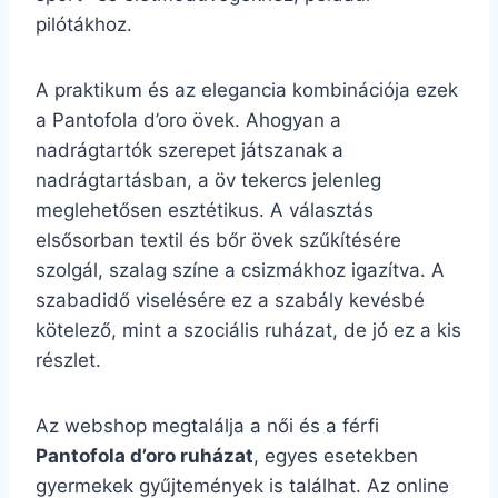
pilótákhoz.
A praktikum és az elegancia kombinációja ezek
a Pantofola d’oro övek. Ahogyan a
nadrágtartók szerepet játszanak a
nadrágtartásban, a öv tekercs jelenleg
meglehetősen esztétikus. A választás
elsősorban textil és bőr övek szűkítésére
szolgál, szalag színe a csizmákhoz igazítva. A
szabadidő viselésére ez a szabály kevésbé
kötelező, mint a szociális ruházat, de jó ez a kis
részlet.
Az webshop megtalálja a női és a férfi
Pantofola d’oro ruházat
, egyes esetekben
gyermekek gyűjtemények is találhat. Az online