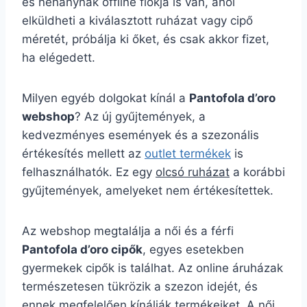
és néhánynak offline fiókja is van, ahol
elküldheti a kiválasztott ruházat vagy cipő
méretét, próbálja ki őket, és csak akkor fizet,
ha elégedett.
Milyen egyéb dolgokat kínál a
Pantofola d’oro
webshop
? Az új gyűjtemények, a
kedvezményes események és a szezonális
értékesítés mellett az
outlet termékek
is
felhasználhatók. Ez egy
olcsó ruházat
a korábbi
gyűjtemények, amelyeket nem értékesítettek.
Az webshop megtalálja a női és a férfi
Pantofola d’oro cipők
, egyes esetekben
gyermekek cipők is találhat. Az online áruházak
természetesen tükrözik a szezon idejét, és
ennek megfelelően kínálják termékeiket. A női