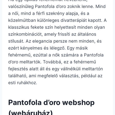
valószínűleg Pantofola d’oro zoknik lenne. Mind
a női, mind a férfi szekrény alapja, és a
közelmúltban különleges divatterápiát kapott. A
klasszikus fekete szín helyettesít minden olyan
színkombinációt, amely frissíti az általános
stílusát. Az elegancia persze nem minden, és
ezért kényelmes és lélegző. Egy másik
fehérnemű, ezúttal a nők számára a Pantofola
d’oro melltartók. Továbbá, ez a fehérnemű
fejlesztés alatt áll és egy vállnélküli melltartón
található, ami megfelelő választás, például az
esti ruhákhoz.
Pantofola d’oro webshop
(webáruház)