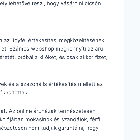
ly lehetővé teszi, hogy vásárolni olcsón.
 az ügyfél értékesítési megközelítésének
ecret. Számos webshop megkönnyíti az áru
retét, próbálja ki őket, és csak akkor fizet,
 és a szezonális értékesítés mellett az
kesítettek.
hat. Az online áruházak természetesen
lekciójában mokasinok és szandálok, férfi
mészetesen nem tudjuk garantálni, hogy