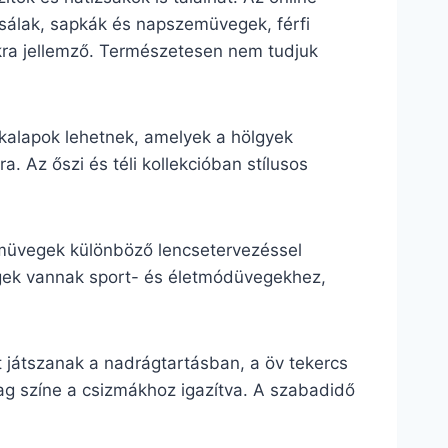
, sálak, sapkák és napszemüvegek, férfi
lokra jellemző. Természetesen nem tudjuk
 kalapok lehetnek, amelyek a hölgyek
. Az őszi és téli kollekcióban stílusos
zemüvegek különböző lencsetervezéssel
vegek vannak sport- és életmódüvegekhez,
 játszanak a nadrágtartásban, a öv tekercs
lag színe a csizmákhoz igazítva. A szabadidő