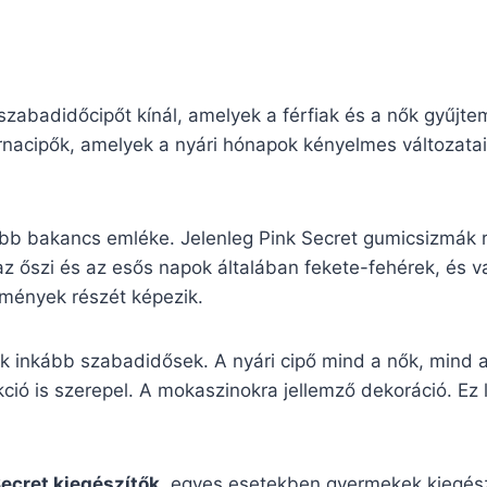
zabadidőcipőt kínál, amelyek a férfiak és a nők gyűjtem
nacipők, amelyek a nyári hónapok kényelmes változatai.
bb bakancs emléke. Jelenleg Pink Secret gumicsizmák r
az őszi és az esős napok általában fekete-fehérek, és 
temények részét képezik.
ek inkább szabadidősek. A nyári cipő mind a nők, mind a
ió is szerepel. A mokaszinokra jellemző dekoráció. Ez le
Secret kiegészítők
, egyes esetekben gyermekek kiegészít