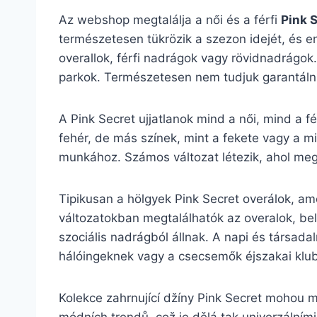
Az webshop megtalálja a női és a férfi
Pink 
természetesen tükrözik a szezon idejét, és en
overallok, férfi nadrágok vagy rövidnadrágok.
parkok. Természetesen nem tudjuk garantálni,
A Pink Secret ujjatlanok mind a női, mind a fé
fehér, de más színek, mint a fekete vagy a mi
munkához. Számos változat létezik, ahol megta
Tipikusan a hölgyek Pink Secret overálok, ame
változatokban megtalálhatók az overalok, bel
szociális nadrágból állnak. A napi és társadal
hálóingeknek vagy a csecsemők éjszakai klu
Kolekce zahrnující džíny Pink Secret mohou m