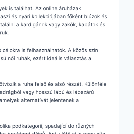
k is találhat. Az online áruházak
aszi és nyári kollekciójában főként blúzok és
a találni a kardigánok vagy zakók, kabátok és
ruk.
s célokra is felhasználhatók. A közös szín
ú női ruhák, ezért ideális választás a
.
tvözik a ruha felső és alsó részét. Különféle
dnadrágból vagy hosszú lábú és lábszárú
 amelyek alternatívát jelentenek a
lika podkategorií, spadající do různých