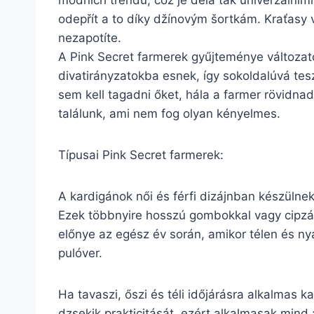
módních trendů, což je dělá tak univerzálními.
odepřít a to díky džínovým šortkám. Kraťasy v
nezapotíte.
A Pink Secret farmerek gyűjteménye változat
divatirányzatokba esnek, így sokoldalúvá tes
sem kell tagadni őket, hála a farmer rövidn
találunk, ami nem fog olyan kényelmes.
Típusai Pink Secret farmerek:
A kardigánok női és férfi dizájnban készülne
Ezek többnyire hosszú gombokkal vagy cipzárr
előnye az egész év során, amikor télen és ny
pulóver.
Ha tavaszi, őszi és téli időjárásra alkalmas 
dzsekik prakticitását, ezért alkalmasak mind 