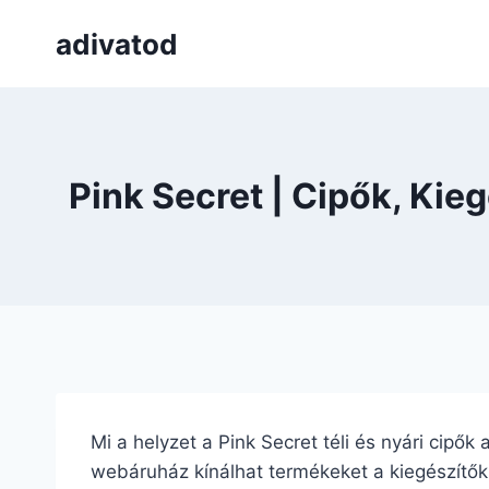
Skip
adivatod
to
content
Pink Secret | Cipők, Ki
Mi a helyzet a Pink Secret téli és nyári cipők
webáruház kínálhat termékeket a kiegészítők m