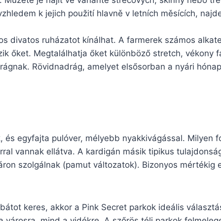
 Můžete je najít ve variantě strečových, skinny nebo tře
zhledem k jejich použití hlavně v letních měsících, naj
os divatos ruházatot kínálhat. A farmerek számos alka
zik őket. Megtalálhatja őket különböző stretch, vékony 
adrágnak. Rövidnadrág, amelyet elsősorban a nyári hón
k, és egyfajta pulóver, mélyebb nyakkivágással. Milyen 
al vannak ellátva. A kardigán másik tipikus tulajdonsá
áron szolgálnak (pamut változatok). Bizonyos mértékig e
kabátot keres, akkor a Pink Secret parkok ideális választ
a városra, mind a vidékre. A szőrös téli parkok felmeleg