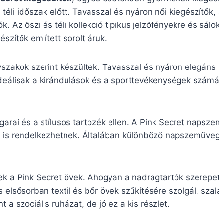
a téli időszak előtt. Tavasszal és nyáron női kiegészítők
k. Az őszi és téli kollekció tipikus jelzőfényekre és sá
szítők említett sorolt áruk.
évszakok szerint készültek. Tavasszal és nyáron elegáns
ideálisak a kirándulások és a sporttevékenységek számára
garai és a stílusos tartozék ellen. A Pink Secret naps
sával is rendelkezhetnek. Általában különböző napszemü
ek a Pink Secret övek. Ahogyan a nadrágtartók szerepet
 elsősorban textil és bőr övek szűkítésére szolgál, sza
 a szociális ruházat, de jó ez a kis részlet.