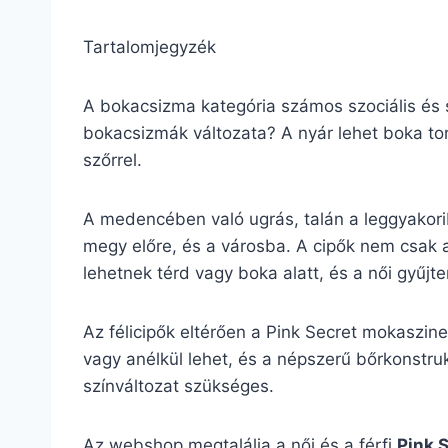
Tartalomjegyzék
A bokacsizma kategória számos szociális és s
bokacsizmák változata? A nyár lehet boka tor
szőrrel.
A medencében való ugrás, talán a leggyakori
megy előre, és a városba. A cipők nem csak 
lehetnek térd vagy boka alatt, és a női gyűj
Az félicipők eltérően a Pink Secret mokaszin
vagy anélkül lehet, és a népszerű bőrkonstrukc
színváltozat szükséges.
Az webshop megtalálja a női és a férfi
Pink 