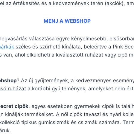
el az értékesítés és a kedvezmények terén (akciók), ame
MENJ A WEBSHOP
 megvásárlás választása egyre kényelmesebb, elsősorban
márkák
széles és szűrhető kínálata, beleértve a Pink S
 van, ahol elküldheti a kiválasztott ruházat vagy cipő mé
webshop
? Az új gyűjtemények, a kedvezményes események
csó ruházat
a korábbi gyűjtemények, amelyeket nem érté
Secret cipők
, egyes esetekben gyermekek cipők is talál
n kínálják termékeiket. A női cipők tavaszi és nyári kol
 kollekció tipikus gumicsizmák és csizmák számára. Ter
áruk.