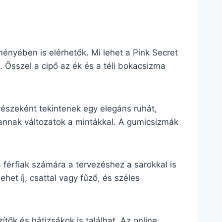
ényében is elérhetők. Mi lehet a Pink Secret
 Ősszel a cipő az ék és a téli bokacsizma
észeként tekintenek egy elegáns ruhát,
vannak változatok a mintákkal. A gumicsizmák
 férfiak számára a tervezéshez a sarokkal is
het íj, csattal vagy fűző, és széles
ők és hátizsákok is találhat. Az online