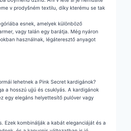
ba boyfriend džínů. Ani v létě si je nemusíte
deme v prodyšném textilu, díky kterému se tak
tegóriába esnek, amelyek különböző
farmer, vagy talán egy barátja. Még nyáron
apokban használnak, légáteresztő anyagot
formái lehetnek a Pink Secret kardigánok?
ga a hosszú ujjú és csuklyás. A kardigánok
z egy elegáns helyettesítő pulóver vagy
ás. Ezek kombinálják a kabát eleganciáját és a
ednek, és a kapucnis változatban is jó