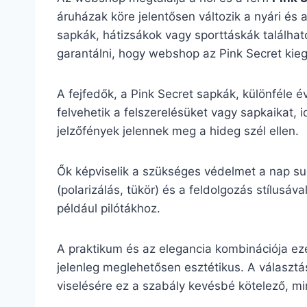
áruházak köre jelentősen változik a nyári és 
sapkák, hátizsákok vagy sporttáskák található
garantálni, hogy webshop az Pink Secret kiegé
A fejfedők, a Pink Secret sapkák, különféle 
felvehetik a felszerelésüket vagy sapkaikat, 
jelzőfények jelennek meg a hideg szél ellen.
Ők képviselik a szükséges védelmet a nap su
(polarizálás, tükör) és a feldolgozás stílu
például pilótákhoz.
A praktikum és az elegancia kombinációja ez
jelenleg meglehetősen esztétikus. A választás
viselésére ez a szabály kevésbé kötelező, mint