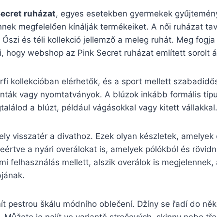
Secret ruházat
, egyes esetekben gyermekek gyűjteménye
nek megfelelően kínálják termékeiket. A női ruházat tav
 Őszi és téli kollekció jellemző a meleg ruhát. Meg fogj
 hogy webshop az Pink Secret ruházat említett sorolt á
rfi kollekcióban elérhetők, és a sport mellett szabadidő
nták vagy nyomtatványok. A blúzok inkább formális típus
lálod a blúzt, például vágásokkal vagy kitett vállakkal
ly visszatér a divathoz. Ezek olyan készletek, amelyek ö
eértve a nyári overálokat is, amelyek pólókból és rövi
mi felhasználás mellett, alszik overálok is megjelennek,
bjának.
ít pestrou škálu módního oblečení. Džíny se řadí do něko