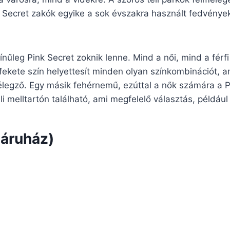
k Secret zakók egyike a sok évszakra használt fedvények
nűleg Pink Secret zoknik lenne. Mind a női, mind a férf
fekete szín helyettesít minden olyan színkombinációt, ame
legző. Egy másik fehérnemű, ezúttal a nők számára a Pi
üli melltartón található, ami megfelelő választás, például
áruház)