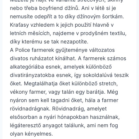
nebo třeba boyfriend džínů. Ani v létě si je
nemusíte odepřít a to díky džínovým šortkám.
Kraťasy vzhledem k jejich použití hlavně v
letních měsících, najdeme v prodyšném textilu,
díky kterému se tak nezapotíte.
A Police farmerek gyűjteménye változatos
divatos ruházatot kínálhat. A farmerek számos
alkategóriába esnek, amelyek különböző
divatirányzatokba esnek, így sokoldalúvá teszik
őket. Megtalálhatja őket különböző stretch,
vékony farmer, vagy talán egy barátja. Még
nyáron sem kell tagadni őket, hála a farmer
rövidnadrágnak. Rövidnadrág, amelyet
elsősorban a nyári hónapokban használnak,
légáteresztő anyagot találunk, ami nem fog
olyan kényelmes.