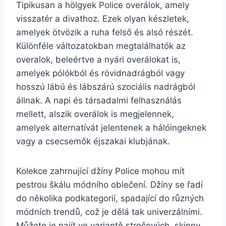
Tipikusan a hölgyek Police overálok, amely
visszatér a divathoz. Ezek olyan készletek,
amelyek ötvözik a ruha felső és alsó részét.
Különféle változatokban megtalálhatók az
overalok, beleértve a nyári overálokat is,
amelyek pólókból és rövidnadrágból vagy
hosszú lábú és lábszárú szociális nadrágból
állnak. A napi és társadalmi felhasználás
mellett, alszik overálok is megjelennek,
amelyek alternatívát jelentenek a hálóingeknek
vagy a csecsemők éjszakai klubjának.
Kolekce zahrnující džíny Police mohou mít
pestrou škálu módního oblečení. Džíny se řadí
do několika podkategorií, spadající do různých
módních trendů, což je dělá tak univerzálními.
Můžete je najít ve variantě strečových, skinny