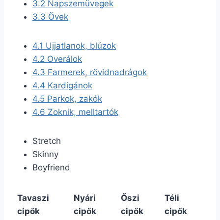
3.2
Napszemüvegek
3.3
Övek
4.1
Ujjatlanok, blúzok
4.2
Overálok
4.3
Farmerek, rövidnadrágok
4.4
Kardigánok
4.5
Parkok, zakók
4.6
Zoknik, melltartók
Stretch
Skinny
Boyfriend
Tavaszi
Nyári
Őszi
Téli
cipők
cipők
cipők
cipők