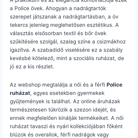
A praktikum és az elegancia kombinációja ezek
a Police övek. Ahogyan a nadrágtartók
szerepet játszanak a nadrágtartásban, a öv
tekercs jelenleg meglehetősen esztétikus. A
választás elsősorban textil és bőr övek
szűkítésére szolgál, szalag színe a csizmákhoz
igazítva. A szabadidő viselésére ez a szabály
kevésbé kötelező, mint a szociális ruházat, de
jó ez a kis részlet.
Az webshop megtalálja a női és a férfi
Police
ruházat
, egyes esetekben gyermekek
gyűjtemények is találhat. Az online áruházak
természetesen tükrözik a szezon idejét, és
ennek megfelelően kínálják termékeiket. A női
ruházat tavaszi és nyári kollekciójában főként
blúzok és overallok, férfi nadrágok vagy