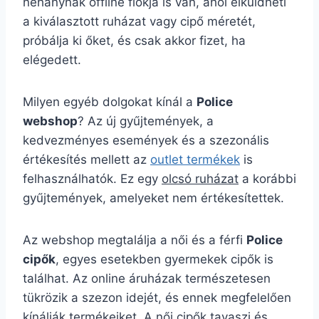
néhánynak offline fiókja is van, ahol elküldheti
a kiválasztott ruházat vagy cipő méretét,
próbálja ki őket, és csak akkor fizet, ha
elégedett.
Milyen egyéb dolgokat kínál a
Police
webshop
? Az új gyűjtemények, a
kedvezményes események és a szezonális
értékesítés mellett az
outlet termékek
is
felhasználhatók. Ez egy
olcsó ruházat
a korábbi
gyűjtemények, amelyeket nem értékesítettek.
Az webshop megtalálja a női és a férfi
Police
cipők
, egyes esetekben gyermekek cipők is
találhat. Az online áruházak természetesen
tükrözik a szezon idejét, és ennek megfelelően
kínálják termékeiket. A női cipők tavaszi és