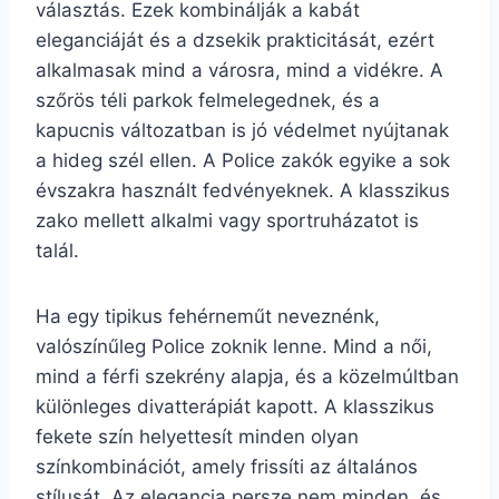
választás. Ezek kombinálják a kabát
eleganciáját és a dzsekik prakticitását, ezért
alkalmasak mind a városra, mind a vidékre. A
szőrös téli parkok felmelegednek, és a
kapucnis változatban is jó védelmet nyújtanak
a hideg szél ellen. A Police zakók egyike a sok
évszakra használt fedvényeknek. A klasszikus
zako mellett alkalmi vagy sportruházatot is
talál.
Ha egy tipikus fehérneműt neveznénk,
valószínűleg Police zoknik lenne. Mind a női,
mind a férfi szekrény alapja, és a közelmúltban
különleges divatterápiát kapott. A klasszikus
fekete szín helyettesít minden olyan
színkombinációt, amely frissíti az általános
stílusát. Az elegancia persze nem minden, és