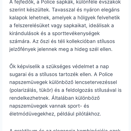
A fejfedők, a Police sapkák, különféle évszakok
szerint készültek. Tavasszal és nyáron elegáns
kalapok lehetnek, amelyek a hölgyek felvehetik
a felszerelésüket vagy sapkaikat, ideálisak a
kirándulások és a sporttevékenységek
számára. Az őszi és téli kollekcióban stílusos
jelzőfények jelennek meg a hideg szél ellen.
Ők képviselik a szükséges védelmet a nap
sugarai és a stílusos tartozék ellen. A Police
napszemüvegek különböző lencsetervezéssel
(polarizálás, tükör) és a feldolgozás stílusával is
rendelkezhetnek. Általában különböző
napszemüvegek vannak sport- és
életmódüvegekhez, például pilótákhoz.