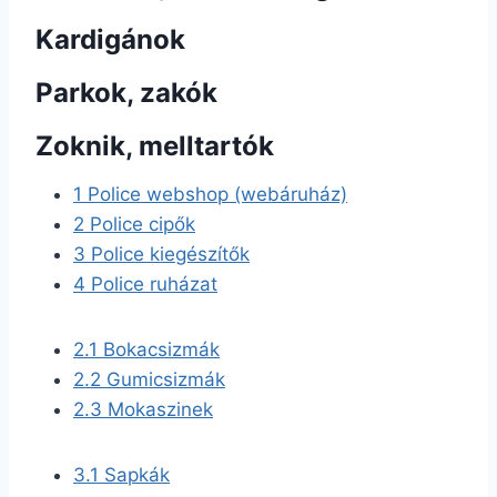
Kardigánok
Parkok, zakók
Zoknik, melltartók
1
Police webshop (webáruház)
2
Police cipők
3
Police kiegészítők
4
Police ruházat
2.1
Bokacsizmák
2.2
Gumicsizmák
2.3
Mokaszinek
3.1
Sapkák