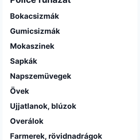
Bokacsizmák
Gumicsizmák
Mokaszinek
Sapkák
Napszemüvegek
Övek
Ujjatlanok, blúzok
Overálok
Farmerek, rövidnadrágok