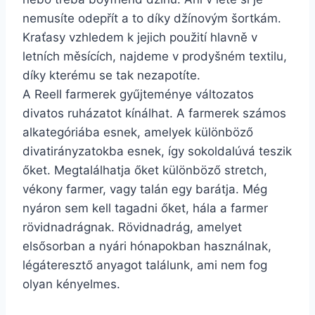
nemusíte odepřít a to díky džínovým šortkám.
Kraťasy vzhledem k jejich použití hlavně v
letních měsících, najdeme v prodyšném textilu,
díky kterému se tak nezapotíte.
A Reell farmerek gyűjteménye változatos
divatos ruházatot kínálhat. A farmerek számos
alkategóriába esnek, amelyek különböző
divatirányzatokba esnek, így sokoldalúvá teszik
őket. Megtalálhatja őket különböző stretch,
vékony farmer, vagy talán egy barátja. Még
nyáron sem kell tagadni őket, hála a farmer
rövidnadrágnak. Rövidnadrág, amelyet
elsősorban a nyári hónapokban használnak,
légáteresztő anyagot találunk, ami nem fog
olyan kényelmes.