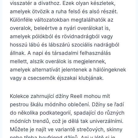
visszatér a divathoz. Ezek olyan készletek,
amelyek ötvözik a ruha felső és alsó részét.
Különféle változatokban megtalálhatók az
overalok, beleértve a nyári overálokat is,
amelyek pólókból és rövidnadrágból vagy
hosszú lábú és lábszárú szociális nadrágból
állnak. A napi és társadalmi felhasználás
mellett, alszik overálok is megjelennek,
amelyek alternatívát jelentenek a hálóingeknek
vagy a csecsemők éjszakai klubjának.
Kolekce zahrnující džíny Reell mohou mít
pestrou škálu módního oblečení. Džíny se řadí
do několika podkategorií, spadající do různých
módních trendů, což je dělá tak univerzálními.
Můžete je najít ve variantě strečových, skinny
nebo třeba boyfriend džínů. Ani v létě si je