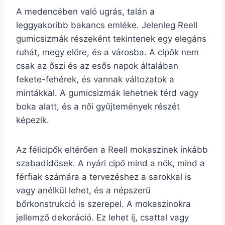
A medencében való ugrás, talán a
leggyakoribb bakancs emléke. Jelenleg Reell
gumicsizmák részeként tekintenek egy elegáns
ruhát, megy előre, és a városba. A cipők nem
csak az őszi és az esős napok általában
fekete-fehérek, és vannak változatok a
mintákkal. A gumicsizmák lehetnek térd vagy
boka alatt, és a női gyűjtemények részét
képezik.
Az félicipők eltérően a Reell mokaszinek inkább
szabadidősek. A nyári cipő mind a nők, mind a
férfiak számára a tervezéshez a sarokkal is
vagy anélkül lehet, és a népszerű
bőrkonstrukció is szerepel. A mokaszinokra
jellemző dekoráció. Ez lehet íj, csattal vagy