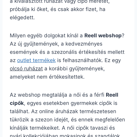
a kiválasztott ruházat vagy cipő méretét,
próbálja ki őket, és csak akkor fizet, ha
elégedett.
Milyen egyéb dolgokat kínál a
Reell webshop
?
Az új gyűjtemények, a kedvezményes
események és a szezonális értékesítés mellett
az
outlet termékek
is felhasználhatók. Ez egy
olcsó ruházat
a korábbi gyűjtemények,
amelyeket nem értékesítettek.
Az webshop megtalálja a női és a férfi
Reell
cipők
, egyes esetekben gyermekek cipők is
találhat. Az online áruházak természetesen
tükrözik a szezon idejét, és ennek megfelelően
kínálják termékeiket. A női cipők tavaszi és
nyári kollekciójában mokasinok és szandálok,