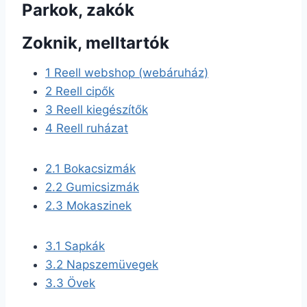
Parkok, zakók
Zoknik, melltartók
1
Reell webshop (webáruház)
2
Reell cipők
3
Reell kiegészítők
4
Reell ruházat
2.1
Bokacsizmák
2.2
Gumicsizmák
2.3
Mokaszinek
3.1
Sapkák
3.2
Napszemüvegek
3.3
Övek