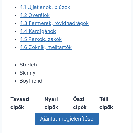
4.1
Ujjatlanok, blúzok
4.2
Overálok
4.3
Farmerek, rövidnadrágok
4.4
Kardigánok
4.5
Parkok, zakók
4.6
Zoknik, melltartók
Stretch
Skinny
Boyfriend
Tavaszi
Nyári
Őszi
Téli
cipők
cipők
cipők
cipők