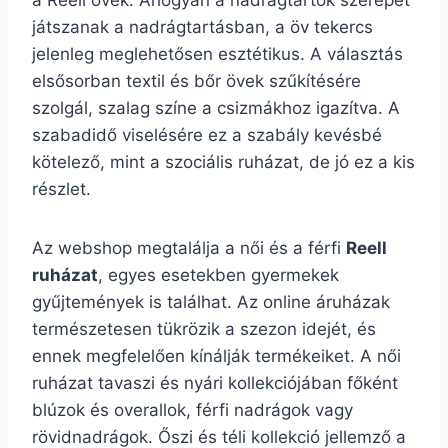
a Reell övek. Ahogyan a nadrágtartók szerepet
játszanak a nadrágtartásban, a öv tekercs
jelenleg meglehetősen esztétikus. A választás
elsősorban textil és bőr övek szűkítésére
szolgál, szalag színe a csizmákhoz igazítva. A
szabadidő viselésére ez a szabály kevésbé
kötelező, mint a szociális ruházat, de jó ez a kis
részlet.
Az webshop megtalálja a női és a férfi
Reell
ruházat
, egyes esetekben gyermekek
gyűjtemények is találhat. Az online áruházak
természetesen tükrözik a szezon idejét, és
ennek megfelelően kínálják termékeiket. A női
ruházat tavaszi és nyári kollekciójában főként
blúzok és overallok, férfi nadrágok vagy
rövidnadrágok. Őszi és téli kollekció jellemző a